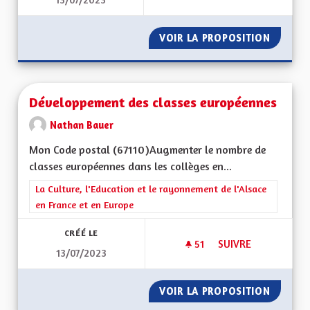
ENSEIGNEMENTS OP
VOIR LA PROPOSITION
ENSEIG
Développement des classes européennes
Nathan Bauer
Mon Code postal (67110)Augmenter le nombre de
classes européennes dans les collèges en...
Filtrer les résultats de la catégorie : La Culture, l'Education e
La Culture, l'Education et le rayonnement de l'Alsace
en France et en Europe
CRÉÉ LE
51
51 ABONNÉS
SUIVRE
13/07/2023
DÉVELOPPEMENT DE
VOIR LA PROPOSITION
DÉVELO