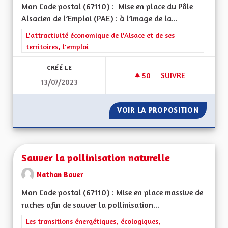
Mon Code postal (67110) : Mise en place du Pôle
Alsacien de l’Emploi (PAE) : à l’image de la...
Filtrer les résultats de la catégorie : L'attractivité économique 
L'attractivité économique de l'Alsace et de ses
territoires, l'emploi
CRÉÉ LE
50
50 ABONNÉS
SUIVRE
13/07/2023
MISE EN PLACE DU P
VOIR LA PROPOSITION
MISE EN
Sauver la pollinisation naturelle
Nathan Bauer
Mon Code postal (67110) : Mise en place massive de
ruches afin de sauver la pollinisation...
Filtrer les résultats de la catégorie : Les transitions énergéti
Les transitions énergétiques, écologiques,