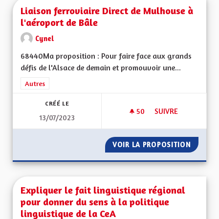
Liaison ferroviaire Direct de Mulhouse à
l'aéroport de Bâle
Cynel
68440Ma proposition : Pour faire face aux grands
défis de l'Alsace de demain et promouvoir une...
Filtrer les résultats de la catégorie : Autres
Autres
CRÉÉ LE
50
50 ABONNÉS
SUIVRE
13/07/2023
LIAISON FERROVIAI
VOIR LA PROPOSITION
LIAISO
Expliquer le fait linguistique régional
pour donner du sens à la politique
linguistique de la CeA