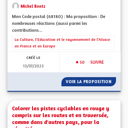
Michel Bentz
Mon Code postal (68180) : Ma proposition : De
nombreuses réactions (aussi parmi les
contributions...
Filtrer les résultats de la catégorie : La Culture, l'Education e
La Culture, l'Education et le rayonnement de l'Alsace
en France et en Europe
CRÉÉ LE
50
50 ABONNÉS
SUIVRE
13/07/2023
EXPLIQUER LE FAIT
VOIR LA PROPOSITION
EXPLIQ
Colorer les pistes cyclables en rouge y
compris sur les routes et en traversée,
comme dans d'autres pays, pour la