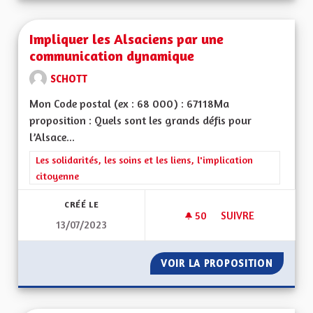
Impliquer les Alsaciens par une
communication dynamique
SCHOTT
Mon Code postal (ex : 68 000) : 67118Ma
proposition : Quels sont les grands défis pour
l’Alsace...
Filtrer les résultats de la catégorie : Les solidarités, les soins e
Les solidarités, les soins et les liens, l'implication
citoyenne
CRÉÉ LE
50
50 ABONNÉS
SUIVRE
13/07/2023
IMPLIQUER LES AL
VOIR LA PROPOSITION
IMPLIQ