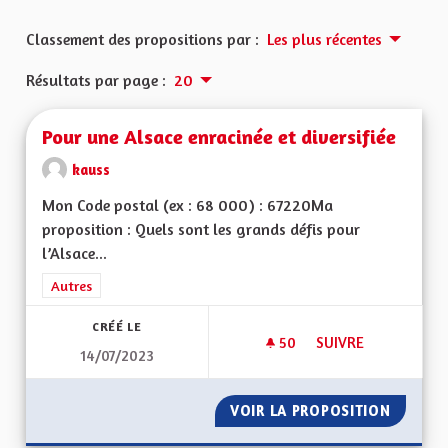
Classement des propositions par :
Les plus récentes
Résultats par page :
20
Pour une Alsace enracinée et diversifiée
kauss
Mon Code postal (ex : 68 000) : 67220Ma
proposition : Quels sont les grands défis pour
l’Alsace...
Filtrer les résultats de la catégorie : Autres
Autres
CRÉÉ LE
50
50 ABONNÉS
SUIVRE
14/07/2023
POUR UNE ALSACE E
VOIR LA PROPOSITION
POUR U