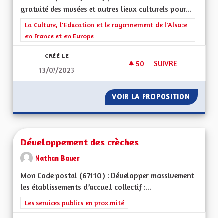
gratuité des musées et autres lieux culturels pour...
Filtrer les résultats de la catégorie : La Culture, l'Education e
La Culture, l'Education et le rayonnement de l'Alsace
en France et en Europe
CRÉÉ LE
50
50 ABONNÉS
SUIVRE
13/07/2023
GRATUITÉ DES MUS
VOIR LA PROPOSITION
GRATUI
Développement des crèches
Nathan Bauer
Mon Code postal (67110) : Développer massivement
les établissements d’accueil collectif :...
Filtrer les résultats de la catégorie : Les services publics en pro
Les services publics en proximité