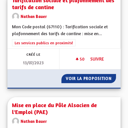
Tarification sociale et plafonnement des
tarifs de cantine
Nathan Bauer
Mon Code postal (67110) : Tarification sociale et
plafonnement des tarifs de cantine : mise en...
Filtrer les résultats de la catégorie : Les services publics en pro
Les services publics en proximité
CRÉÉ LE
50
50 ABONNÉS
SUIVRE
13/07/2023
TARIFICATION SOCI
VOIR LA PROPOSITION
TARIFI
Mise en place du Pôle Alsacien de
l'Emploi (PAE)
Nathan Bauer