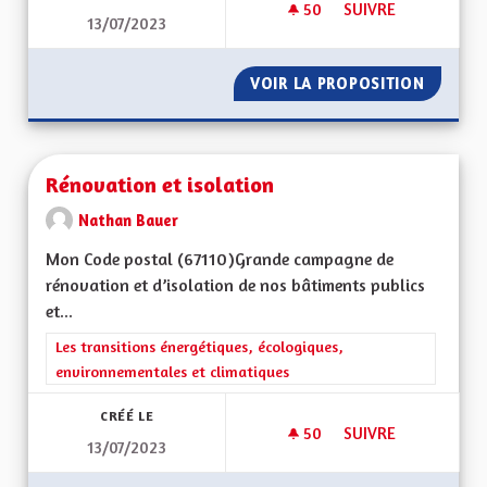
50
50 ABONNÉS
SUIVRE
13/07/2023
REVERDISSEMENT DE
VOIR LA PROPOSITION
REVERD
Rénovation et isolation
Nathan Bauer
Mon Code postal (67110)Grande campagne de
rénovation et d’isolation de nos bâtiments publics
et...
Filtrer les résultats de la catégorie : Les transitions énergéti
Les transitions énergétiques, écologiques,
environnementales et climatiques
CRÉÉ LE
50
50 ABONNÉS
SUIVRE
13/07/2023
RÉNOVATION ET IS