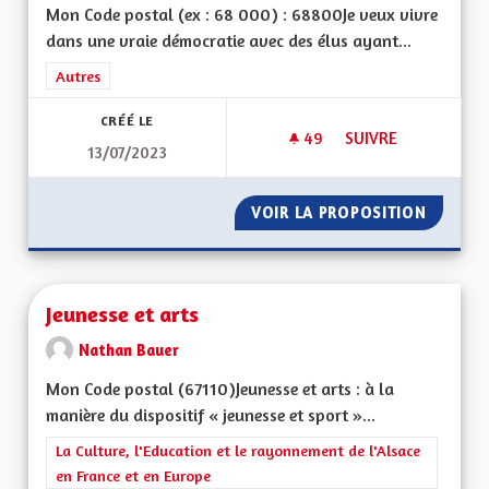
Mon Code postal (ex : 68 000) : 68800Je veux vivre
dans une vraie démocratie avec des élus ayant...
Filtrer les résultats de la catégorie : Autres
Autres
CRÉÉ LE
49
49 ABONNÉS
SUIVRE
13/07/2023
POUR UNE ALSACE 
VOIR LA PROPOSITION
POUR U
Jeunesse et arts
Nathan Bauer
Mon Code postal (67110)Jeunesse et arts : à la
manière du dispositif « jeunesse et sport »...
Filtrer les résultats de la catégorie : La Culture, l'Education e
La Culture, l'Education et le rayonnement de l'Alsace
en France et en Europe