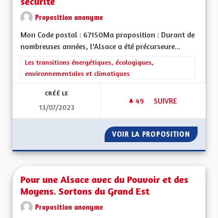
sécurité
Proposition anonyme
Mon Code postal : 67150Ma proposition : Durant de
nombreuses années, l'Alsace a été précurseure...
Filtrer les résultats de la catégorie : Les transitions énergéti
Les transitions énergétiques, écologiques,
environnementales et climatiques
CRÉÉ LE
49
49 ABONNÉS
SUIVRE
13/07/2023
COLORER LES PISTE
VOIR LA PROPOSITION
COLORE
Pour une Alsace avec du Pouvoir et des
Moyens. Sortons du Grand Est
Proposition anonyme