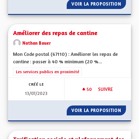
VOIR LA PROPOSITION
AUTORI
Améliorer des repas de cantine
Nathan Bauer
Mon Code postal (67110) : Améliorer les repas de
cantine : passer à 40 % minimum (20 %...
Filtrer les résultats de la catégorie : Les services publics en pro
Les services publics en proximité
CRÉÉ LE
50
50 ABONNÉS
SUIVRE
13/07/2023
AMÉLIORER DES REP
VOIR LA PROPOSITION
AMÉLIO