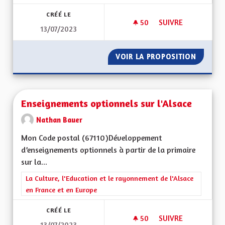
CRÉÉ LE
50
50 ABONNÉS
SUIVRE
13/07/2023
JEUNESSE ET ARTS
VOIR LA PROPOSITION
JEUNES
Enseignements optionnels sur l'Alsace
Nathan Bauer
Mon Code postal (67110)Développement
d’enseignements optionnels à partir de la primaire
sur la...
Filtrer les résultats de la catégorie : La Culture, l'Education e
La Culture, l'Education et le rayonnement de l'Alsace
en France et en Europe
CRÉÉ LE
50
50 ABONNÉS
SUIVRE
13/07/2023