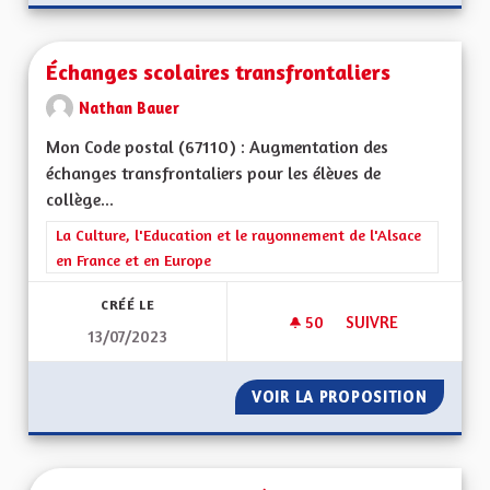
Échanges scolaires transfrontaliers
Nathan Bauer
Mon Code postal (67110) : Augmentation des
échanges transfrontaliers pour les élèves de
collège...
Filtrer les résultats de la catégorie : La Culture, l'Education e
La Culture, l'Education et le rayonnement de l'Alsace
en France et en Europe
CRÉÉ LE
50
50 ABONNÉS
SUIVRE
13/07/2023
ÉCHANGES SCOLAIR
VOIR LA PROPOSITION
ÉCHANG