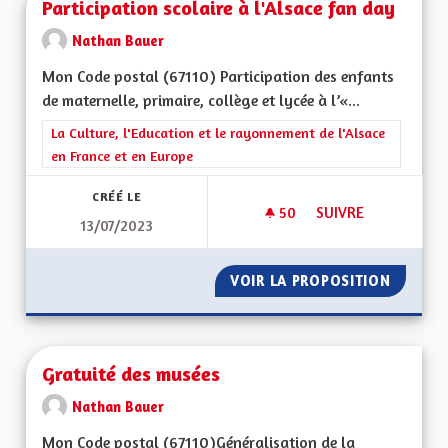
Participation scolaire à l'Alsace fan day
Nathan Bauer
Mon Code postal (67110) Participation des enfants
de maternelle, primaire, collège et lycée à l’«...
Filtrer les résultats de la catégorie : La Culture, l'Education e
La Culture, l'Education et le rayonnement de l'Alsace
en France et en Europe
CRÉÉ LE
50
50 ABONNÉS
SUIVRE
13/07/2023
PARTICIPATION SCOL
VOIR LA PROPOSITION
PARTICI
Gratuité des musées
Nathan Bauer
Mon Code postal (67110)Généralisation de la