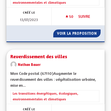
environnementales et climatiques
CRÉÉ LE
50
50 ABONNÉS
SUIVRE
13/07/2023
SAUVER LA POLLINI
VOIR LA PROPOSITION
SAUVER
Reverdissement des villes
Nathan Bauer
Mon Code postal (67110) Augmenter le
reverdissement des villes : végétalisation urbaine,
mise en...
Filtrer les résultats de la catégorie : Les transitions énergéti
Les transitions énergétiques, écologiques,
environnementales et climatiques
CRÉÉ LE