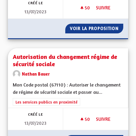
CRÉÉ LE
50
50 ABONNÉS
SUIVRE
13/07/2023
DÉVELOPPEMENT DE
VOIR LA PROPOSITION
DÉVELO
Autorisation du changement régime de
sécurité sociale
Nathan Bauer
Mon Code postal (67110) : Autoriser le changement
de régime de sécurité sociale et passer au...
Filtrer les résultats de la catégorie : Les services publics en pro
Les services publics en proximité
CRÉÉ LE
50
50 ABONNÉS
SUIVRE
13/07/2023
AUTORISATION DU 