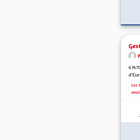
Gest
6747
d’Eur
Filt
Les 
envi