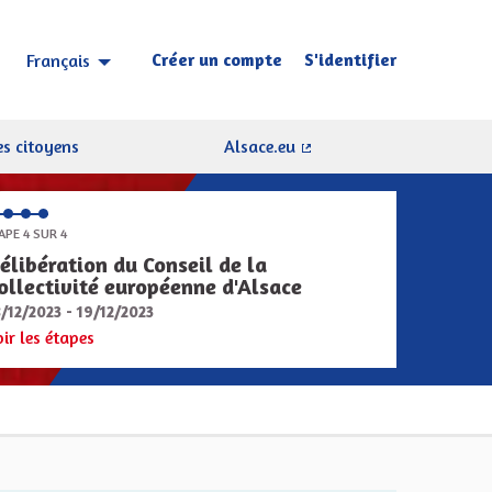
Créer un compte
S'identifier
Français
Choisir la langue
Sprache wählen
s citoyens
Alsace.eu
(Lien externe)
APE 4 SUR 4
élibération du Conseil de la
ollectivité européenne d'Alsace
8/12/2023 - 19/12/2023
oir les étapes