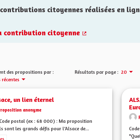
contributions citoyennes réalisées en lign
la contribution citoyenne
(Lien externe)
nt des propositions par :
Résultats par page :
20
s récentes
sace, un lien éternel
ALS
Eur
Proposition anonyme
ode postal (ex : 68 000) : Ma proposition
ls sont les grands défis pour l’Alsace de...
Code 
"Quel
rer les résultats de la catégorie : Autres
es