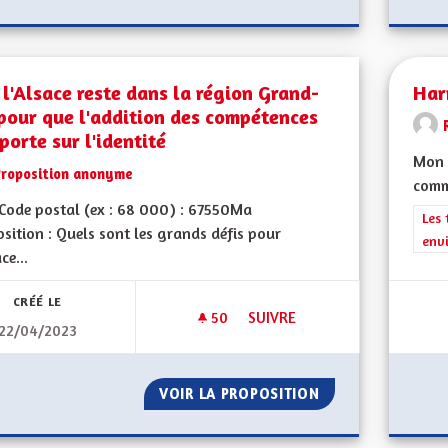
l'Alsace reste dans la région Grand-
Har
pour que l'addition des compétences
porte sur l'identité
Mon 
Proposition anonyme
comm
Code postal (ex : 68 000) : 67550Ma
Filt
Les 
sition : Quels sont les grands défis pour
env
ce...
CRÉÉ LE
50
50 ABONNÉS
SUIVRE
22/04/2023
QUE L'ALSACE RESTE DANS LA
VOIR LA PROPOSITION
QUE L'ALSACE RE