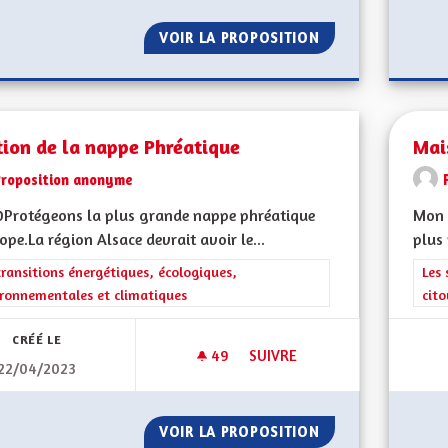
VOIR LA PROPOSITION
SORTIR DU GRAND 
ion de la nappe Phréatique
Mai
Proposition anonyme
0Protégeons la plus grande nappe phréatique
Mon 
ope.La région Alsace devrait avoir le...
plus 
rer les résultats de la catégorie : Les transitions énergétiques, écolog
transitions énergétiques, écologiques,
Filt
Les 
ronnementales et climatiques
cit
CRÉÉ LE
49
49 ABONNÉS
SUIVRE
22/04/2023
GESTION DE LA NAPPE PHRÉA
VOIR LA PROPOSITION
GESTION DE LA N