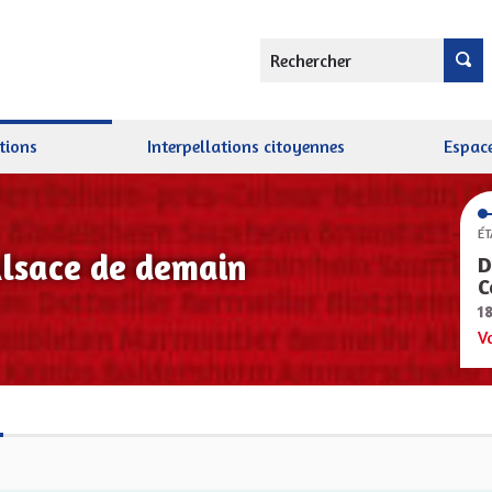
Rechercher
tions
Interpellations citoyennes
Espace
ÉT
Alsace de demain
D
C
1
V