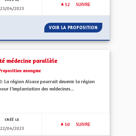
52
52 ABONNÉS
SUIVRE
23/04/2023
COMITÉS COMMUNAUX FEUX DE FORÊT
CIRCULER EN TER PARTOUT S
RÉATION DE COMITÉS COMMUNAUX FEUX DE FORÊT
VOIR LA PROPOSITION
CIRCULER EN TE
té médecine parallèle
Proposition anonyme
: La région Alsace pourrait devenir la région
pour l’implantation des médecines...
CRÉÉ LE
50
50 ABONNÉS
SUIVRE
22/04/2023
!
SANTÉ MÉDECINE PARALLÈLE