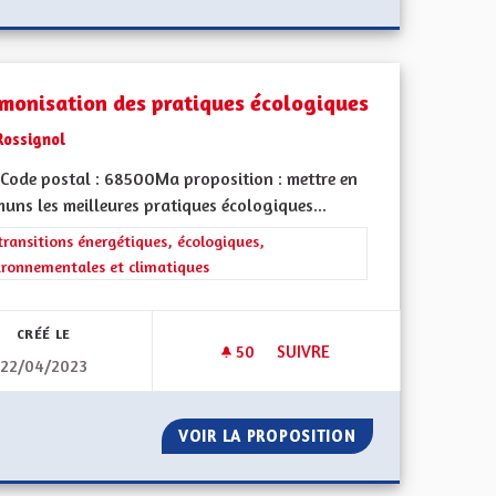
monisation des pratiques écologiques
Rossignol
Code postal : 68500Ma proposition : mettre en
uns les meilleures pratiques écologiques...
rer les résultats de la catégorie : Les transitions énergétiques, écolog
transitions énergétiques, écologiques,
ironnementales et climatiques
CRÉÉ LE
50
50 ABONNÉS
SUIVRE
22/04/2023
 RÉGION GRAND-EST POUR QUE L'ADDITION DES COMPÉTENCES L'EM
HARMONISATION DES PRATIQ
STE DANS LA RÉGION GRAND-EST POUR QUE L'ADDITION DES 
VOIR LA PROPOSITION
HARMONISATION 