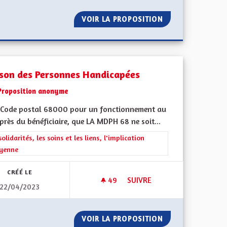
EST, ENFIN !
VOIR LA PROPOSITION
SANTÉ MÉDECINE
son des Personnes Handicapées
Proposition anonyme
Code postal 68000 pour un fonctionnement au
près du bénéficiaire, que LA MDPH 68 ne soit...
iques, environnementales et climatiques
rer les résultats de la catégorie : Les solidarités, les soins et les liens, 
solidarités, les soins et les liens, l'implication
oyenne
CRÉÉ LE
49
49 ABONNÉS
SUIVRE
22/04/2023
TIQUE
MAISON DES PERSONNES HAN
APPE PHRÉATIQUE
VOIR LA PROPOSITION
MAISON DES PER