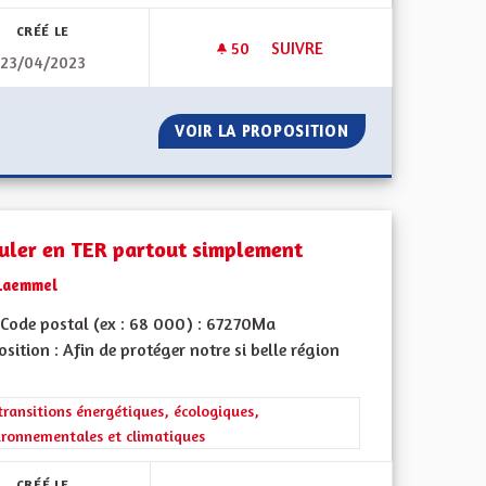
CRÉÉ LE
50
50 ABONNÉS
SUIVRE
23/04/2023
FORCES DE L'ORDRE
RÉSILIENCE SÉCHERESSE VER
É, PLUS DE FORCES DE L'ORDRE
VOIR LA PROPOSITION
RÉSILIENCE SÉC
culer en TER partout simplement
Laemmel
Code postal (ex : 68 000) : 67270Ma
sition : Afin de protéger notre si belle région
iques, environnementales et climatiques
rer les résultats de la catégorie : Les transitions énergétiques, écolog
transitions énergétiques, écologiques,
ironnementales et climatiques
CRÉÉ LE