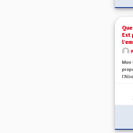
Que 
Est 
l'em
Mon 
propo
l’Alsa