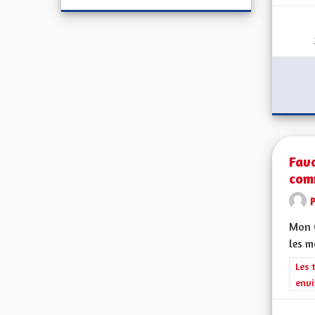
Favo
com
Mon C
les 
Filt
Les 
envi