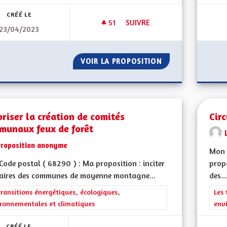
CRÉÉ LE
51
51 ABONNÉS
SUIVRE
23/04/2023
PLUS DE SÉCURITÉ, PLUS DE 
VOIR LA PROPOSITION
PLUS DE SÉCURIT
riser la création de comités
Cir
munaux feux de forêt
Proposition anonyme
Mon 
ode postal ( 68290 ) : Ma proposition : inciter
propo
maires des communes de moyenne montagne...
des...
rer les résultats de la catégorie : Les transitions énergétiques, écolog
transitions énergétiques, écologiques,
Filt
Les 
ronnementales et climatiques
env
CRÉÉ LE