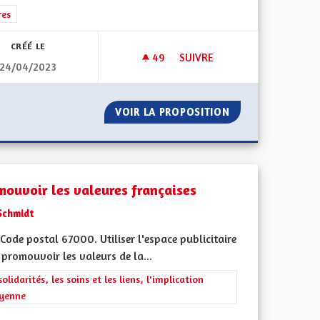
rer les résultats de la catégorie : Autres
res
CRÉÉ LE
49
49 ABONNÉS
SUIVRE
24/04/2023
ALSACE... ET NON PAS COMM
N ÉTERNEL
VOIR LA PROPOSITION
ALSACE... ET N
mouvoir les valeures françaises
Schmidt
ode postal 67000. Utiliser l'espace publicitaire
promouvoir les valeurs de la...
rer les résultats de la catégorie : Les solidarités, les soins et les liens, 
solidarités, les soins et les liens, l'implication
oyenne
l'implication citoyenne