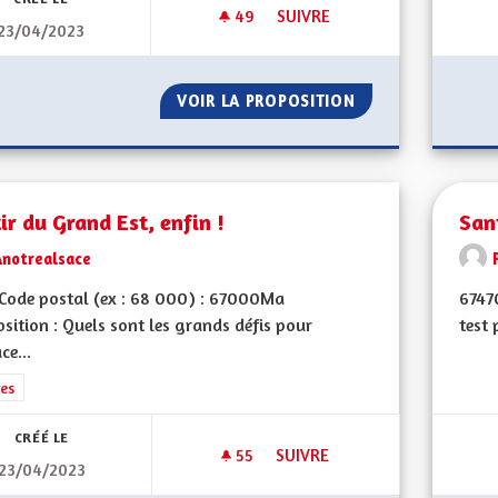
49
49 ABONNÉS
SUIVRE
23/04/2023
FAVORISER LA CRÉATION DE 
VOIR LA PROPOSITION
FAVORISER LA C
ir du Grand Est, enfin !
San
Anotrealsace
Code postal (ex : 68 000) : 67000Ma
67470
sition : Quels sont les grands défis pour
test 
ce...
rer les résultats de la catégorie : Autres
es
CRÉÉ LE
55
55 ABONNÉS
SUIVRE
23/04/2023
SORTIR DU GRAND EST, ENFIN 