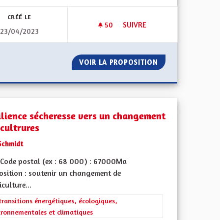
CRÉÉ LE
50
50 ABONNÉS
SUIVRE
23/04/2023
PROMOUVOIR LES VALEURES 
SOINS
VOIR LA PROPOSITION
PROMOUVOIR LES
ilience sécheresse vers un changement
 cultrures
Schmidt
Code postal (ex : 68 000) : 67000Ma
osition : soutenir un changement de
iculture...
rer les résultats de la catégorie : Les transitions énergétiques, écolog
transitions énergétiques, écologiques,
ironnementales et climatiques