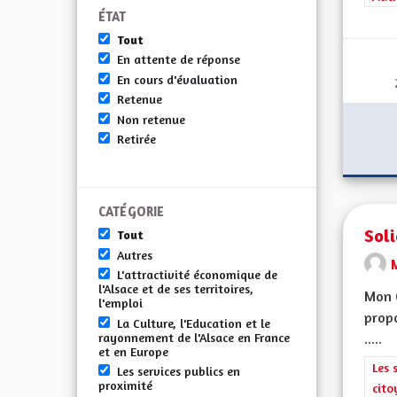
ÉTAT
Tout
En attente de réponse
En cours d'évaluation
Retenue
Non retenue
Retirée
CATÉGORIE
Soli
Tout
Autres
M
L'attractivité économique de
l'Alsace et de ses territoires,
Mon 
l'emploi
propo
La Culture, l'Education et le
rayonnement de l'Alsace en France
.....
et en Europe
Filt
Les 
Les services publics en
proximité
cito