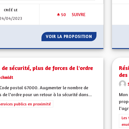
CRÉÉ LE
50
50 ABONNÉS
SUIVRE
24/04/2023
SOLIDARITÉS ET SOINS
VOIR LA PROPOSITION
SOLIDARITÉS ET 
 de sécurité, plus de forces de l'ordre
Rés
des
Schmidt
Code postal 67000. Augmenter le nombre de
s de l'ordre pour un retour à la sécurité dans...
Mon 
prop
rer les résultats de la catégorie : Les services publics en proximité
services publics en proximité
l'agr
Filt
Les 
env