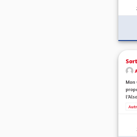
Sort
Mon 
propo
l’Alsa
Filt
Autr