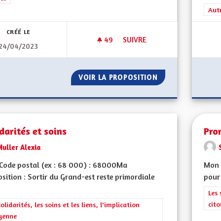
Filt
Aut
CRÉÉ LE
49
49 ABONNÉS
SUIVRE
24/04/2023
L'ALSACE, UN LIEN ÉTERNEL
VOIR LA PROPOSITION
L'ALSACE, UN LIE
darités et soins
Pro
uller Alexia
Code postal (ex : 68 000) : 68000Ma
Mon C
sition : Sortir du Grand-est reste primordiale
pour 
Filt
Les 
cit
rer les résultats de la catégorie : Les solidarités, les soins et les liens, 
solidarités, les soins et les liens, l'implication
yenne