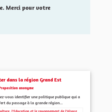
e. Merci pour votre
ter dans la région Grand Est
Proposition anonyme
z-vous identifier une politique publique qui a
ert du passage à la grande région...
rer les résultats de la catégorie : La Culture, l'Education et le rayonne
ulture, l'Education et le rayonnement de l'Alsace