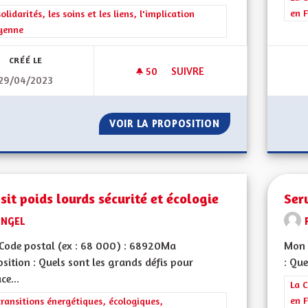
en F
rer les résultats de la catégorie : Les solidarités, les soins et les liens, 
solidarités, les soins et les liens, l'implication
yenne
CRÉÉ LE
50
50 ABONNÉS
SUIVRE
29/04/2023
DEUX MAISONS DE SOINS N
VOIR LA PROPOSITION
DEUX MAISONS D
sit poids lourds sécurité et écologie
Ser
ENGEL
Code postal (ex : 68 000) : 68920Ma
Mon 
sition : Quels sont les grands défis pour
: Que
ce...
Filt
La C
en F
rer les résultats de la catégorie : Les transitions énergétiques, écolog
transitions énergétiques, écologiques,