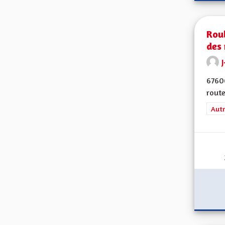
Roul
des 
J
67600
route
Filt
Autr