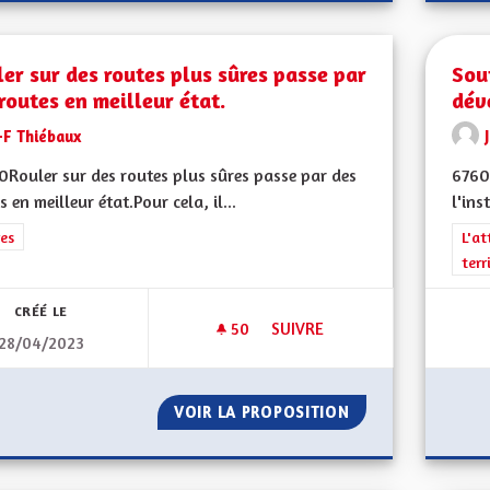
er sur des routes plus sûres passe par
Sou
routes en meilleur état.
dév
-F Thiébaux
Rouler sur des routes plus sûres passe par des
6760
s en meilleur état.Pour cela, il...
l'ins
rer les résultats de la catégorie : Autres
es
Filt
L'at
terr
CRÉÉ LE
50
50 ABONNÉS
SUIVRE
28/04/2023
ROULER SUR DES ROUTES PLUS
VOIR LA PROPOSITION
ROULER SUR DES 