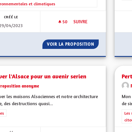
ronnementales et climatiques
CRÉÉ LE
50
50 ABONNÉS
SUIVRE
29/04/2023
TRANSIT POIDS LOURDS SÉCUR
VOIR LA PROPOSITION
TRANSIT POIDS L
er l'Alsace pour un avenir serien
Per
Proposition anonyme
er les maisons Alsaciennes et notre architecture
Mon 
e, des destructions quasi...
de si
rer les résultats de la catégorie : Autres
es
Filt
Les 
cit