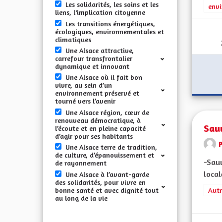
Les solidarités, les soins et les
envi
liens, l'implication citoyenne
Les transitions énergétiques,
écologiques, environnementales et
climatiques
Une Alsace attractive,
carrefour transfrontalier
dynamique et innovant
Une Alsace où il fait bon
vivre, au sein d’un
environnement préservé et
tourné vers l’avenir
Une Alsace région, cœur de
renouveau démocratique, à
Sauv
l’écoute et en pleine capacité
d’agir pour ses habitants
Une Alsace terre de tradition,
de culture, d’épanouissement et
-Sauv
de rayonnement
local
Une Alsace à l’avant-garde
des solidarités, pour vivre en
bonne santé et avec dignité tout
Filt
Autr
au long de la vie