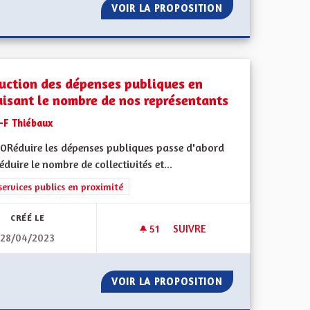
S…
VOIR LA PROPOSITION
RÉTABLIR LES ZO
uction des dépenses publiques en
uisant le nombre de nos représentants
J-F Thiébaux
0Réduire les dépenses publiques passe d'abord
éduire le nombre de collectivités et...
l'implication citoyenne
rer les résultats de la catégorie : Les services publics en proximité
services publics en proximité
CRÉÉ LE
51
51 ABONNÉS
SUIVRE
28/04/2023
 GÉNÉRALE
RÉDUCTION DES DÉPENSES P
EURE SANTÉ GÉNÉRALE
VOIR LA PROPOSITION
RÉDUCTION DES 