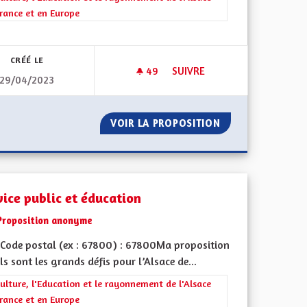
rance et en Europe
l'implication citoyenne
CRÉÉ LE
49
49 ABONNÉS
SUIVRE
29/04/2023
ON PROGRAMMÉS DANS CHAQUE CANTON
RESTER DANS LA RÉGION GRA
E SOINS NON PROGRAMMÉS DANS CHAQUE CANTON
VOIR LA PROPOSITION
RESTER DANS LA
vice public et éducation
Proposition anonyme
Code postal (ex : 67800) : 67800Ma proposition
ls sont les grands défis pour l’Alsace de...
rer les résultats de la catégorie : La Culture, l'Education et le rayonne
ulture, l'Education et le rayonnement de l'Alsace
rance et en Europe
iques, environnementales et climatiques