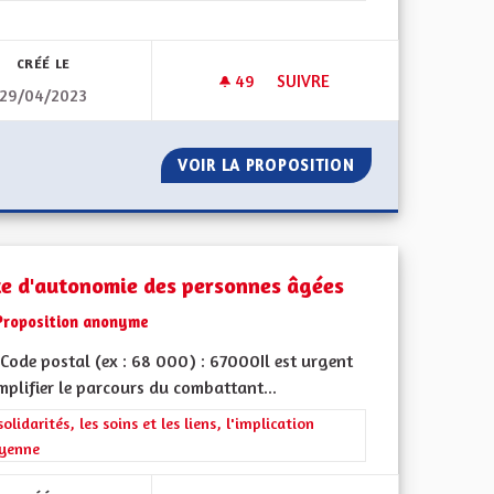
CRÉÉ LE
49
49 ABONNÉS
SUIVRE
29/04/2023
ITÉ ET ÉCOLOGIE
SERVICE PUBLIC ET ÉDUCATIO
OURDS SÉCURITÉ ET ÉCOLOGIE
VOIR LA PROPOSITION
SERVICE PUBLIC 
te d'autonomie des personnes âgées
Proposition anonyme
Code postal (ex : 68 000) : 67000Il est urgent
mplifier le parcours du combattant...
rer les résultats de la catégorie : Les solidarités, les soins et les liens, 
solidarités, les soins et les liens, l'implication
oyenne