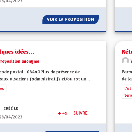
28/04/2023
AIDES FINANCIÈRES POUR ÉT
VOIR LA PROPOSITION
AIDES FINANCIÈ
lques idées…
Rét
Proposition anonyme
ode postal : 68440Plus de présence de
Parmi
aux alsaciens (administratifs et/ou rot un...
de la
rer les résultats de la catégorie : Autres
es
Filt
L'at
terr
CRÉÉ LE
49
49 ABONNÉS
SUIVRE
28/04/2023
QUELQUES IDÉES…