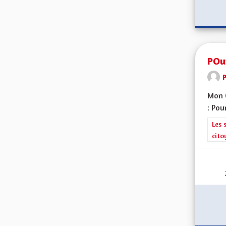
POu
Mon C
: Pou
Filt
Les 
cito