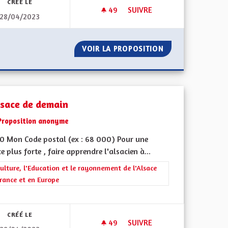
CRÉÉ LE
49
49 ABONNÉS
SUIVRE
28/04/2023
ENIR SERIEN
PERTE D'AUTONOMIE DES PE
 POUR UN AVENIR SERIEN
VOIR LA PROPOSITION
PERTE D'AUTONO
alsace de demain
Proposition anonyme
0 Mon Code postal (ex : 68 000) Pour une
e plus forte , faire apprendre l'alsacien à...
rer les résultats de la catégorie : La Culture, l'Education et le rayonne
ulture, l'Education et le rayonnement de l'Alsace
rance et en Europe
ment de l'Alsace en France et en Europe
CRÉÉ LE
49
49 ABONNÉS
SUIVRE