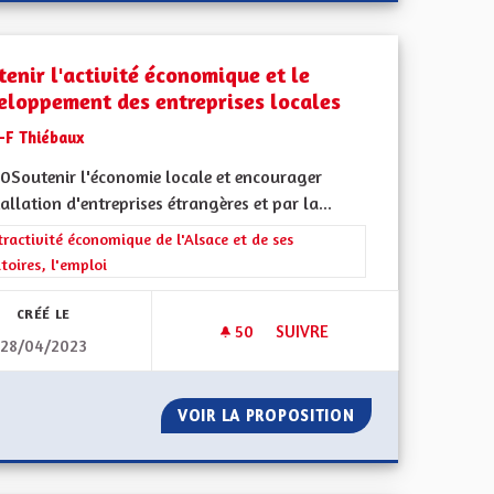
tenir l'activité économique et le
eloppement des entreprises locales
J-F Thiébaux
0Soutenir l'économie locale et encourager
tallation d'entreprises étrangères et par la...
rer les résultats de la catégorie : L'attractivité économique de l'Alsace e
tractivité économique de l'Alsace et de ses
itoires, l'emploi
CRÉÉ LE
50
50 ABONNÉS
SUIVRE
28/04/2023
 SÛRES PASSE PAR DES ROUTES EN MEILLEUR ÉTAT.
SOUTENIR L'ACTIVITÉ ÉCONO
ROUTES PLUS SÛRES PASSE PAR DES ROUTES EN MEILLEUR ÉTA
VOIR LA PROPOSITION
SOUTENIR L'ACT