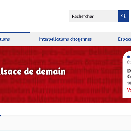
Rechercher
tions
Interpellations citoyennes
Espace
ÉT
Alsace de demain
D
C
1
V