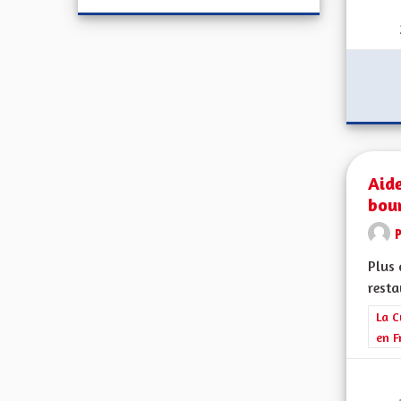
Aide
bour
Plus 
resta
Filt
La C
en F