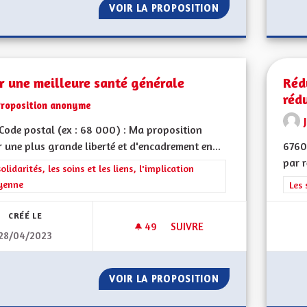
VOIR LA PROPOSITION
QUELQUES IDÉE
r une meilleure santé générale
Réd
réd
Proposition anonyme
ode postal (ex : 68 000) : Ma proposition
r une plus grande liberté et d'encadrement en...
6760
par r
rer les résultats de la catégorie : Les solidarités, les soins et les liens, 
solidarités, les soins et les liens, l'implication
yenne
Filt
Les 
CRÉÉ LE
49
49 ABONNÉS
SUIVRE
28/04/2023
POUR UNE MEILLEURE SANTÉ
VOIR LA PROPOSITION
POUR UNE MEILL