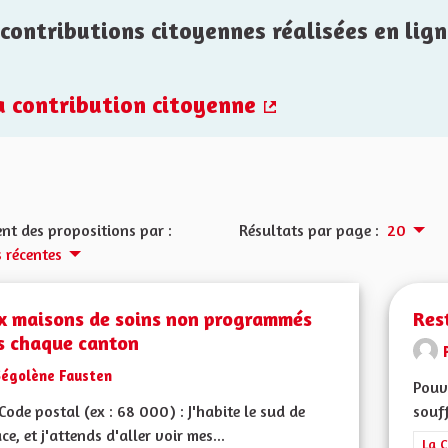
contributions citoyennes réalisées en lign
la contribution citoyenne
(Lien externe)
nt des propositions par :
Résultats par page :
20
s récentes
x maisons de soins non programmés
Res
s chaque canton
Ségolène Fausten
Pouve
ode postal (ex : 68 000) : J'habite le sud de
souff
ace, et j'attends d'aller voir mes...
Filt
La C