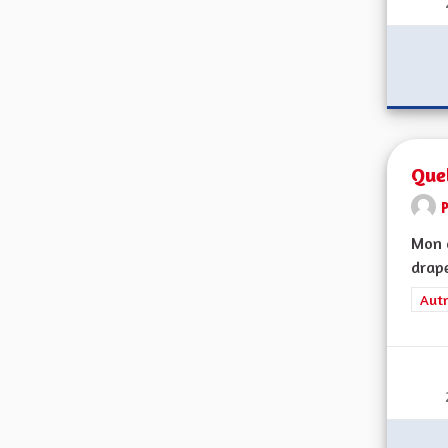
Que
Mon c
drape
Filt
Autr