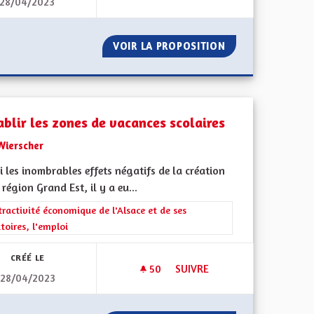
28/04/2023
UDIANTS NON BOURSIERS
L' ALSACE DE DEMAIN
RES POUR ÉTUDIANTS NON BOURSIERS
VOIR LA PROPOSITION
L' ALSACE DE DE
ablir les zones de vacances scolaires
Wierscher
 les inombrables effets négatifs de la création
 région Grand Est, il y a eu...
rer les résultats de la catégorie : L'attractivité économique de l'Alsace e
tractivité économique de l'Alsace et de ses
itoires, l'emploi
CRÉÉ LE
50
50 ABONNÉS
SUIVRE
28/04/2023
RÉTABLIR LES ZONES DE VAC