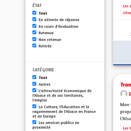
ÉTAT
Filt
Les 
cito
Tout
En attente de réponse
En cours d'évaluation
Retenue
Non retenue
Retirée
CATÉGORIE
Tout
Tran
Autres
L'attractivité économique de
l'Alsace et de ses territoires,
l'emploi
Mon 
La Culture, l'Education et le
propo
rayonnement de l'Alsace en France
et en Europe
l’Alsa
Les services publics en
proximité
Filt
Les 