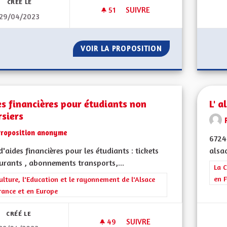
CRÉÉ LE
51
51 ABONNÉS
SUIVRE
29/04/2023
SAUVER L'ALSACE POUR UN AV
VOIR LA PROPOSITION
SAUVER L'ALSACE
s financières pour étudiants non
L' 
siers
Proposition anonyme
6724
d'aides financières pour les étudiants : tickets
alsac
urants , abonnements transports,...
Filt
La C
en F
rer les résultats de la catégorie : La Culture, l'Education et le rayonne
ulture, l'Education et le rayonnement de l'Alsace
rance et en Europe
CRÉÉ LE
49
49 ABONNÉS
SUIVRE