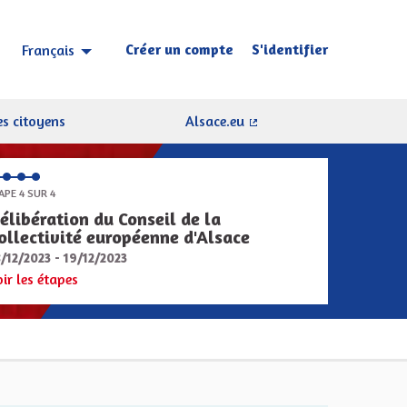
Créer un compte
S'identifier
Français
Choisir la langue
Sprache wählen
s citoyens
Alsace.eu
(Lien externe)
APE 4 SUR 4
élibération du Conseil de la
ollectivité européenne d'Alsace
8/12/2023 - 19/12/2023
oir les étapes