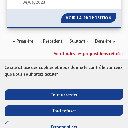
04/05/2023
RAYONNEMENT DE L
VOIR LA PROPOSITION
RAYONN
« Première
‹ Précédent
Suivant ›
Dernière »
Voir toutes les propositions retirées
Ce site utilise des cookies et vous donne le contrôle sur ceux
Protection des Données
Charte de contribution
que vous souhaitez activer
Mentions légales
FAQ
CGU
Droit d’interpellation citoyenne : comment ça marche ?
Télécharger les fichiers Open Data
Tout accepter
Entre vos mains - Collectivité européenne 
Entre vos mains - Collectivité euro
Entre vos mains - Collectivité
Entre vos mains - Collect
Tout refuser
Site réalisé par
Open Source Politics
grâce au
logiciel libre
(Lien externe)
Decidim
.
Personnaliser
(Lien externe)