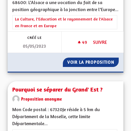
68600: L'Alsace a une vocation du fait de sa
position géographique à la jonction entre l'Europe...
Filtrer les résultats de la catégorie : La Culture, l'Education e
La Culture, l'Education et le rayonnement de l'Alsace
en France et en Europe
CRÉÉ LE
49
49 ABONNÉS
SUIVRE
05/05/2023
UNE MANIÈRE HUMAN
VOIR LA PROPOSITION
UNE MA
Pourquoi se séparer du Grand' Est ?
Proposition anonyme
Mon Code postal : 67320Je réside à 5 km du
Département de la Moselle, cette limite
Départementale...