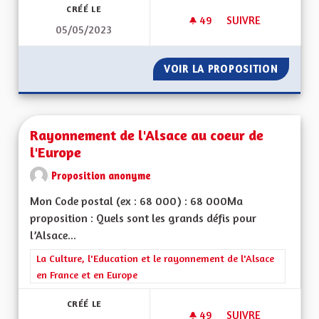
CRÉÉ LE
49
49 ABONNÉS
SUIVRE
05/05/2023
POUR UNE ALSACE 
VOIR LA PROPOSITION
POUR U
Rayonnement de l'Alsace au coeur de
l'Europe
Proposition anonyme
Mon Code postal (ex : 68 000) : 68 000Ma
proposition : Quels sont les grands défis pour
l’Alsace...
Filtrer les résultats de la catégorie : La Culture, l'Education e
La Culture, l'Education et le rayonnement de l'Alsace
en France et en Europe
CRÉÉ LE
49
49 ABONNÉS
SUIVRE