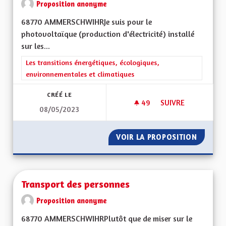
Proposition anonyme
68770 AMMERSCHWIHRJe suis pour le
photovoltaïque (production d'électricité) installé
sur les...
Filtrer les résultats de la catégorie : Les transitions énergéti
Les transitions énergétiques, écologiques,
environnementales et climatiques
CRÉÉ LE
49
49 ABONNÉS
SUIVRE
08/05/2023
AUTONOMIE DANS L
VOIR LA PROPOSITION
AUTONO
Transport des personnes
Proposition anonyme
68770 AMMERSCHWIHRPlutôt que de miser sur le