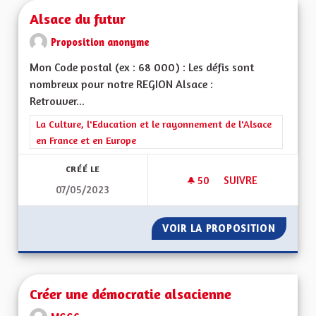
Alsace du futur
Proposition anonyme
Mon Code postal (ex : 68 000) : Les défis sont
nombreux pour notre REGION Alsace :
Retrouver...
Filtrer les résultats de la catégorie : La Culture, l'Education e
La Culture, l'Education et le rayonnement de l'Alsace
en France et en Europe
CRÉÉ LE
50
50 ABONNÉS
SUIVRE
07/05/2023
ALSACE DU FUTUR
VOIR LA PROPOSITION
ALSACE
Créer une démocratie alsacienne