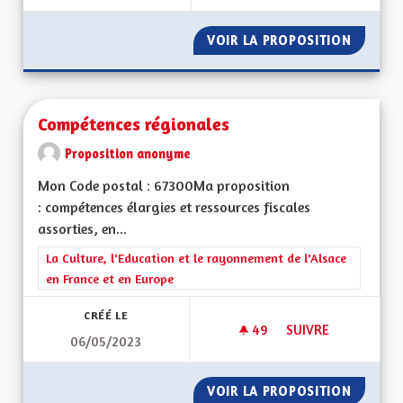
VOIR LA PROPOSITION
FISCALI
Compétences régionales
Proposition anonyme
Mon Code postal : 67300Ma proposition
: compétences élargies et ressources fiscales
assorties, en...
Filtrer les résultats de la catégorie : La Culture, l'Education e
La Culture, l'Education et le rayonnement de l'Alsace
en France et en Europe
CRÉÉ LE
49
49 ABONNÉS
SUIVRE
06/05/2023
COMPÉTENCES RÉG
VOIR LA PROPOSITION
COMPÉT