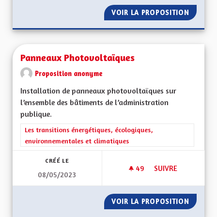
VOIR LA PROPOSITION
ÎLOTS F
Panneaux Photovoltaïques
Proposition anonyme
Installation de panneaux photovoltaïques sur
l’ensemble des bâtiments de l’administration
publique.
Filtrer les résultats de la catégorie : Les transitions énergéti
Les transitions énergétiques, écologiques,
environnementales et climatiques
CRÉÉ LE
49
49 ABONNÉS
SUIVRE
08/05/2023
PANNEAUX PHOTOV
VOIR LA PROPOSITION
PANNEA