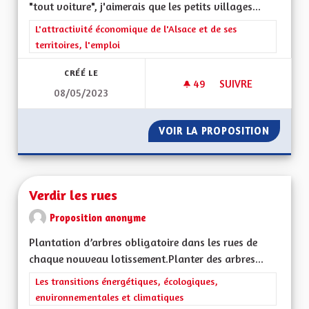
"tout voiture", j'aimerais que les petits villages...
Filtrer les résultats de la catégorie : L'attractivité économique 
L'attractivité économique de l'Alsace et de ses
territoires, l'emploi
CRÉÉ LE
49
49 ABONNÉS
SUIVRE
08/05/2023
TRANSPORT DES P
VOIR LA PROPOSITION
TRANSP
Verdir les rues
Proposition anonyme
Plantation d’arbres obligatoire dans les rues de
chaque nouveau lotissement.Planter des arbres...
Filtrer les résultats de la catégorie : Les transitions énergéti
Les transitions énergétiques, écologiques,
environnementales et climatiques