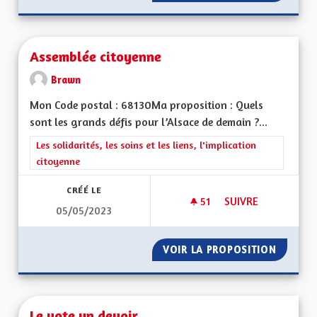
Assemblée citoyenne
Brawn
Mon Code postal : 68130Ma proposition : Quels
sont les grands défis pour l’Alsace de demain ?...
Filtrer les résultats de la catégorie : Les solidarités, les soins e
Les solidarités, les soins et les liens, l'implication
citoyenne
CRÉÉ LE
51
51 ABONNÉS
SUIVRE
05/05/2023
ASSEMBLÉE CITOYE
VOIR LA PROPOSITION
ASSEMB
Le vote un devoir