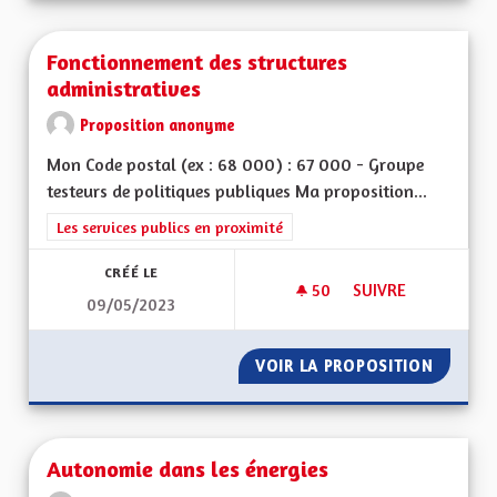
Fonctionnement des structures
administratives
Proposition anonyme
Mon Code postal (ex : 68 000) : 67 000 - Groupe
testeurs de politiques publiques Ma proposition...
Filtrer les résultats de la catégorie : Les services publics en pro
Les services publics en proximité
CRÉÉ LE
50
50 ABONNÉS
SUIVRE
09/05/2023
FONCTIONNEMENT D
VOIR LA PROPOSITION
FONCTI
Autonomie dans les énergies