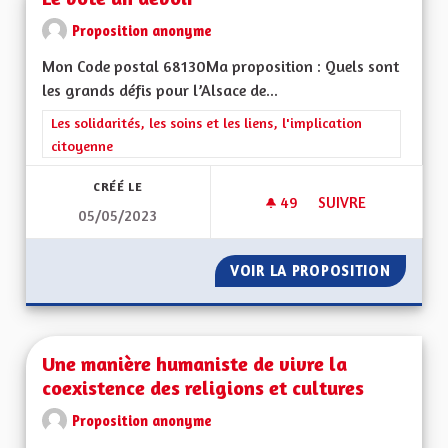
Proposition anonyme
Mon Code postal 68130Ma proposition : Quels sont
les grands défis pour l’Alsace de...
Filtrer les résultats de la catégorie : Les solidarités, les soins e
Les solidarités, les soins et les liens, l'implication
citoyenne
CRÉÉ LE
49
49 ABONNÉS
SUIVRE
05/05/2023
LE VOTE UN DEVOI
VOIR LA PROPOSITION
LE VOT
Une manière humaniste de vivre la
coexistence des religions et cultures
Proposition anonyme