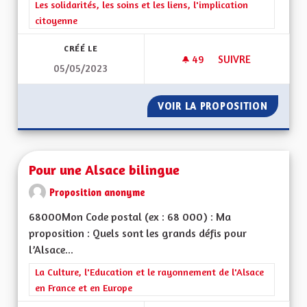
Filtrer les résultats de la catégorie : Les solidarités, les soins e
Les solidarités, les soins et les liens, l'implication
citoyenne
CRÉÉ LE
49
49 ABONNÉS
SUIVRE
05/05/2023
POURQUOI SE SÉPA
VOIR LA PROPOSITION
POURQU
Pour une Alsace bilingue
Proposition anonyme
68000Mon Code postal (ex : 68 000) : Ma
proposition : Quels sont les grands défis pour
l’Alsace...
Filtrer les résultats de la catégorie : La Culture, l'Education e
La Culture, l'Education et le rayonnement de l'Alsace
en France et en Europe