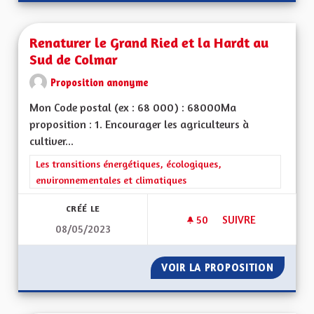
Renaturer le Grand Ried et la Hardt au
Sud de Colmar
Proposition anonyme
Mon Code postal (ex : 68 000) : 68000Ma
proposition : 1. Encourager les agriculteurs à
cultiver...
Filtrer les résultats de la catégorie : Les transitions énergéti
Les transitions énergétiques, écologiques,
environnementales et climatiques
CRÉÉ LE
50
50 ABONNÉS
SUIVRE
08/05/2023
RENATURER LE GRA
VOIR LA PROPOSITION
RENATU