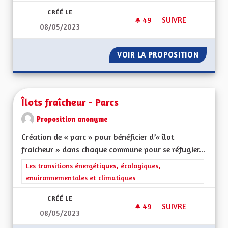
CRÉÉ LE
49
49 ABONNÉS
SUIVRE
08/05/2023
VERDIR LES RUES
VOIR LA PROPOSITION
VERDIR 
Îlots fraîcheur - Parcs
Proposition anonyme
Création de « parc » pour bénéficier d’« îlot
fraicheur » dans chaque commune pour se réfugier...
Filtrer les résultats de la catégorie : Les transitions énergéti
Les transitions énergétiques, écologiques,
environnementales et climatiques
CRÉÉ LE
49
49 ABONNÉS
SUIVRE
08/05/2023
ÎLOTS FRAÎCHEUR -