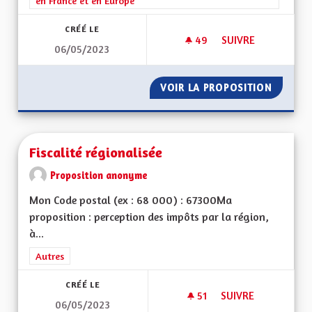
en France et en Europe
CRÉÉ LE
49
49 ABONNÉS
SUIVRE
06/05/2023
DÉFENDRE L' "ÂME" 
VOIR LA PROPOSITION
DÉFENDR
Fiscalité régionalisée
Proposition anonyme
Mon Code postal (ex : 68 000) : 67300Ma
proposition : perception des impôts par la région,
à...
Filtrer les résultats de la catégorie : Autres
Autres
CRÉÉ LE
51
51 ABONNÉS
SUIVRE
06/05/2023
FISCALITÉ RÉGIONA