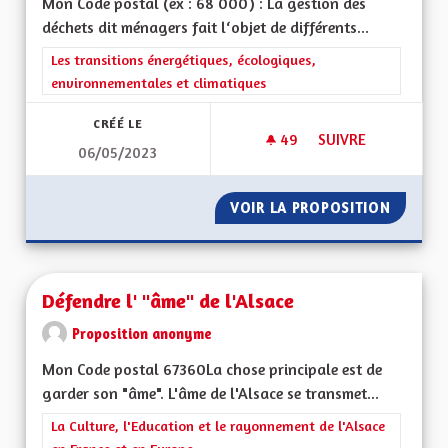
Mon Code postal (ex : 68 000) : La gestion des
déchets dit ménagers fait l‘objet de différents...
Filtrer les résultats de la catégorie : Les transitions énergéti
Les transitions énergétiques, écologiques,
environnementales et climatiques
CRÉÉ LE
49
49 ABONNÉS
SUIVRE
06/05/2023
BEBBI SACK ET BEBBI
VOIR LA PROPOSITION
BEBBI S
Défendre l' "âme" de l'Alsace
Proposition anonyme
Mon Code postal 67360La chose principale est de
garder son "âme". L'âme de l'Alsace se transmet...
Filtrer les résultats de la catégorie : La Culture, l'Education e
La Culture, l'Education et le rayonnement de l'Alsace