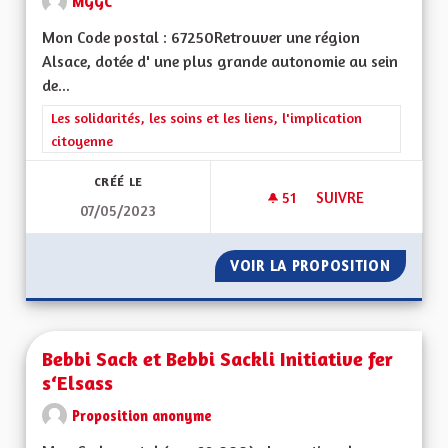
MGGC
Mon Code postal : 67250Retrouver une région
Alsace, dotée d' une plus grande autonomie au sein
de...
Filtrer les résultats de la catégorie : Les solidarités, les soins e
Les solidarités, les soins et les liens, l'implication
citoyenne
CRÉÉ LE
51
51 ABONNÉS
SUIVRE
07/05/2023
CRÉER UNE DÉMOCR
VOIR LA PROPOSITION
CRÉER 
Bebbi Sack et Bebbi Sackli Initiative fer
s‘Elsass
Proposition anonyme