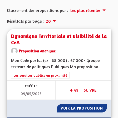
Classement des propositions par :
Les plus récentes
Résultats par page :
20
Dynamique Territoriale et visibilité de la
CeA
Proposition anonyme
Mon Code postal (ex : 68 000) : 67 000- Groupe
testeurs de politiques Publiques Ma proposition...
Filtrer les résultats de la catégorie : Les services publics en pro
Les services publics en proximité
CRÉÉ LE
49
49 ABONNÉS
SUIVRE
09/05/2023
DYNAMIQUE TERRITO
VOIR LA PROPOSITION
DYNAMIQ