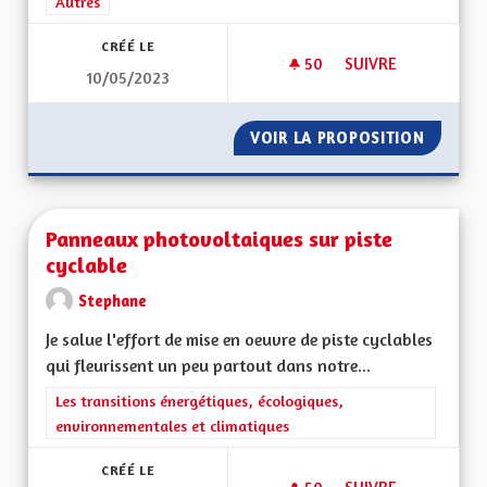
Filtrer les résultats de la catégorie : Autres
Autres
CRÉÉ LE
50
50 ABONNÉS
SUIVRE
10/05/2023
PÉAGE AUTOROUTE 
VOIR LA PROPOSITION
PÉAGE 
Panneaux photovoltaiques sur piste
cyclable
Stephane
Je salue l'effort de mise en oeuvre de piste cyclables
qui fleurissent un peu partout dans notre...
Filtrer les résultats de la catégorie : Les transitions énergéti
Les transitions énergétiques, écologiques,
environnementales et climatiques
CRÉÉ LE