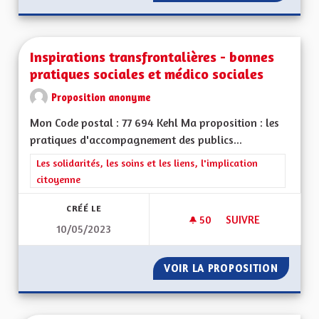
Inspirations transfrontalières - bonnes
pratiques sociales et médico sociales
Proposition anonyme
Mon Code postal : 77 694 Kehl Ma proposition : les
pratiques d'accompagnement des publics...
Filtrer les résultats de la catégorie : Les solidarités, les soins e
Les solidarités, les soins et les liens, l'implication
citoyenne
CRÉÉ LE
50
50 ABONNÉS
SUIVRE
10/05/2023
INSPIRATIONS TRAN
VOIR LA PROPOSITION
INSPIR