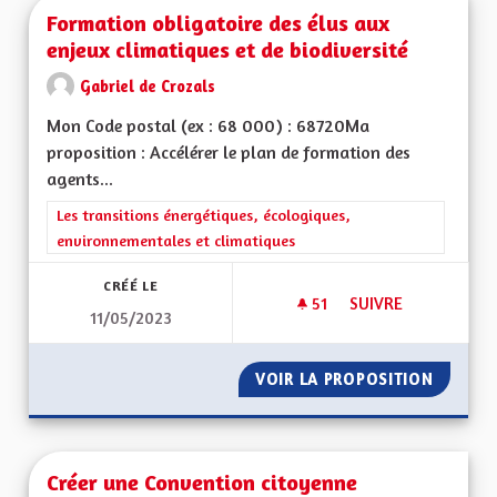
Formation obligatoire des élus aux
enjeux climatiques et de biodiversité
Gabriel de Crozals
Mon Code postal (ex : 68 000) : 68720Ma
proposition : Accélérer le plan de formation des
agents...
Filtrer les résultats de la catégorie : Les transitions énergéti
Les transitions énergétiques, écologiques,
environnementales et climatiques
CRÉÉ LE
51
51 ABONNÉS
SUIVRE
11/05/2023
FORMATION OBLIGAT
VOIR LA PROPOSITION
FORMAT
Créer une Convention citoyenne