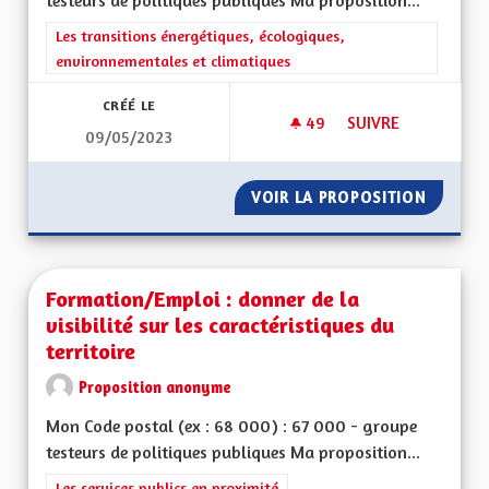
testeurs de politiques publiques Ma proposition...
Filtrer les résultats de la catégorie : Les transitions énergéti
Les transitions énergétiques, écologiques,
environnementales et climatiques
CRÉÉ LE
49
49 ABONNÉS
SUIVRE
09/05/2023
COMMUNICATION S
VOIR LA PROPOSITION
COMMUN
Formation/Emploi : donner de la
visibilité sur les caractéristiques du
territoire
Proposition anonyme
Mon Code postal (ex : 68 000) : 67 000 - groupe
testeurs de politiques publiques Ma proposition...
Filtrer les résultats de la catégorie : Les services publics en pro
Les services publics en proximité