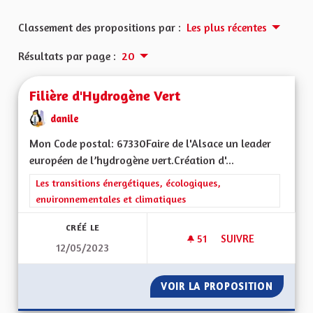
Classement des propositions par :
Les plus récentes
Résultats par page :
20
Filière d'Hydrogène Vert
danile
Mon Code postal: 67330Faire de l'Alsace un leader
européen de l’hydrogène vert.Création d'...
Filtrer les résultats de la catégorie : Les transitions énergéti
Les transitions énergétiques, écologiques,
environnementales et climatiques
CRÉÉ LE
51
51 ABONNÉS
SUIVRE
12/05/2023
FILIÈRE D'HYDROGÈ
VOIR LA PROPOSITION
FILIÈR