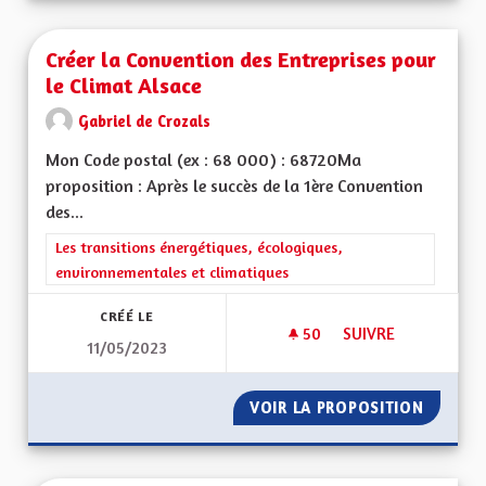
Créer la Convention des Entreprises pour
le Climat Alsace
Gabriel de Crozals
Mon Code postal (ex : 68 000) : 68720Ma
proposition : Après le succès de la 1ère Convention
des...
Filtrer les résultats de la catégorie : Les transitions énergéti
Les transitions énergétiques, écologiques,
environnementales et climatiques
CRÉÉ LE
50
50 ABONNÉS
SUIVRE
11/05/2023
CRÉER LA CONVENTI
VOIR LA PROPOSITION
CRÉER 