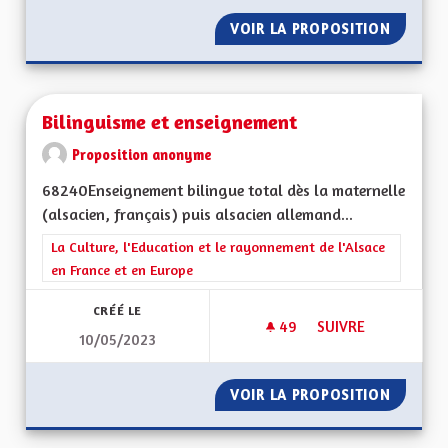
VOIR LA PROPOSITION
UN PEU 
Bilinguisme et enseignement
Proposition anonyme
68240Enseignement bilingue total dès la maternelle
(alsacien, français) puis alsacien allemand...
Filtrer les résultats de la catégorie : La Culture, l'Education e
La Culture, l'Education et le rayonnement de l'Alsace
en France et en Europe
CRÉÉ LE
49
49 ABONNÉS
SUIVRE
10/05/2023
BILINGUISME ET E
VOIR LA PROPOSITION
BILING