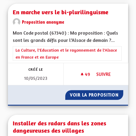
En marche vers le bi-plurilinguisme
Proposition anonyme
Mon Code postal (67340) : Ma proposition : Quels
sont les grands défis pour l’Alsace de demain ?...
Filtrer les résultats de la catégorie : La Culture, l'Education e
La Culture, l'Education et le rayonnement de l'Alsace
en France et en Europe
CRÉÉ LE
49
49 ABONNÉS
SUIVRE
10/05/2023
EN MARCHE VERS LE
VOIR LA PROPOSITION
EN MAR
Installer des radars dans les zones
dangeureuses des villages