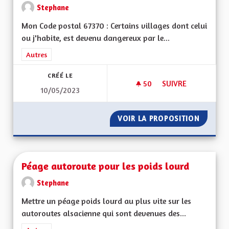
Stephane
Mon Code postal 67370 : Certains villages dont celui
ou j'habite, est devenu dangereux par le...
Filtrer les résultats de la catégorie : Autres
Autres
CRÉÉ LE
50
50 ABONNÉS
SUIVRE
10/05/2023
INSTALLER DES RA
VOIR LA PROPOSITION
INSTAL
Péage autoroute pour les poids lourd
Stephane
Mettre un péage poids lourd au plus vite sur les
autoroutes alsacienne qui sont devenues des...