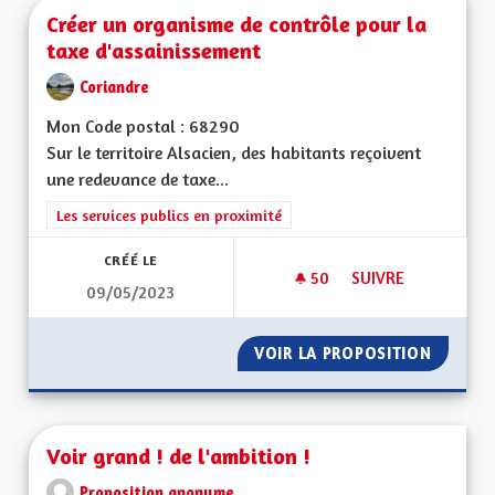
Créer un organisme de contrôle pour la
taxe d'assainissement
Coriandre
Mon Code postal : 68290
Sur le territoire Alsacien, des habitants reçoivent
une redevance de taxe...
Filtrer les résultats de la catégorie : Les services publics en pro
Les services publics en proximité
CRÉÉ LE
50
50 ABONNÉS
SUIVRE
09/05/2023
CRÉER UN ORGANIS
VOIR LA PROPOSITION
CRÉER 
Voir grand ! de l'ambition !
Proposition anonyme