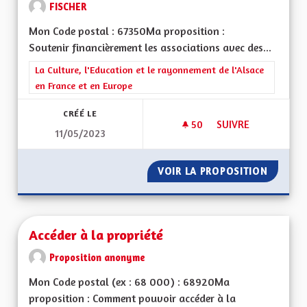
FISCHER
Mon Code postal : 67350Ma proposition :
Soutenir financièrement les associations avec des...
Filtrer les résultats de la catégorie : La Culture, l'Education e
La Culture, l'Education et le rayonnement de l'Alsace
en France et en Europe
CRÉÉ LE
50
50 ABONNÉS
SUIVRE
11/05/2023
SOUTIEN AUX ASSOC
VOIR LA PROPOSITION
SOUTIE
Accéder à la propriété
Proposition anonyme
Mon Code postal (ex : 68 000) : 68920Ma
proposition : Comment pouvoir accéder à la