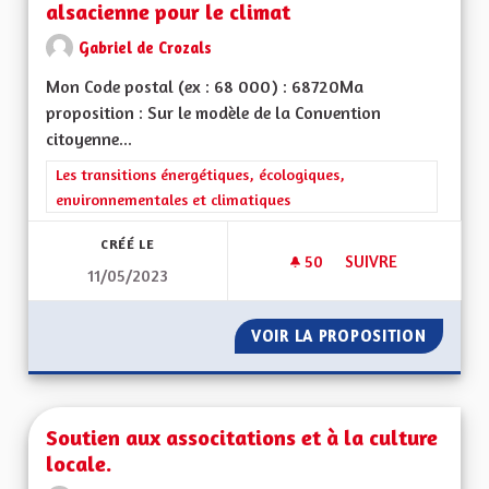
alsacienne pour le climat
Gabriel de Crozals
Mon Code postal (ex : 68 000) : 68720Ma
proposition : Sur le modèle de la Convention
citoyenne...
Filtrer les résultats de la catégorie : Les transitions énergéti
Les transitions énergétiques, écologiques,
environnementales et climatiques
CRÉÉ LE
50
50 ABONNÉS
SUIVRE
11/05/2023
CRÉER UNE CONVEN
VOIR LA PROPOSITION
CRÉER 
Soutien aux associtations et à la culture
locale.