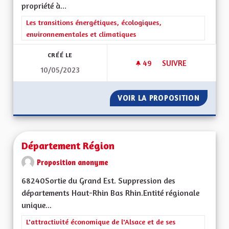
propriété à...
Filtrer les résultats de la catégorie : Les transitions énergéti
Les transitions énergétiques, écologiques,
environnementales et climatiques
CRÉÉ LE
49
49 ABONNÉS
SUIVRE
10/05/2023
ACCÉDER À LA PROP
VOIR LA PROPOSITION
ACCÉDE
Département Région
Proposition anonyme
68240Sortie du Grand Est. Suppression des
départements Haut-Rhin Bas Rhin.Entité régionale
unique...
Filtrer les résultats de la catégorie : L'attractivité économique 
L'attractivité économique de l'Alsace et de ses