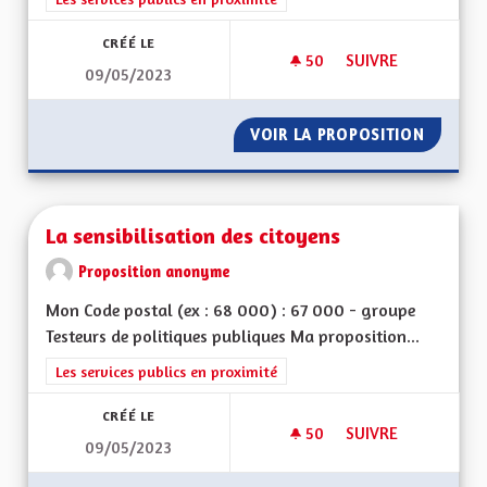
CRÉÉ LE
50
50 ABONNÉS
SUIVRE
09/05/2023
FORMATION/EMPLOI 
VOIR LA PROPOSITION
FORMATI
La sensibilisation des citoyens
Proposition anonyme
Mon Code postal (ex : 68 000) : 67 000 - groupe
Testeurs de politiques publiques Ma proposition...
Filtrer les résultats de la catégorie : Les services publics en pro
Les services publics en proximité
CRÉÉ LE
50
50 ABONNÉS
SUIVRE
09/05/2023
LA SENSIBILISATIO