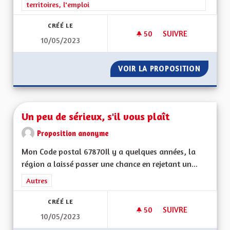
territoires, l'emploi
CRÉÉ LE
50
50 ABONNÉS
SUIVRE
10/05/2023
DÉPARTEMENT RÉG
VOIR LA PROPOSITION
DÉPART
Un peu de sérieux, s'il vous plaît
Proposition anonyme
Mon Code postal 67870Il y a quelques années, la
région a laissé passer une chance en rejetant un...
Filtrer les résultats de la catégorie : Autres
Autres
CRÉÉ LE
50
50 ABONNÉS
SUIVRE
10/05/2023
UN PEU DE SÉRIEUX,