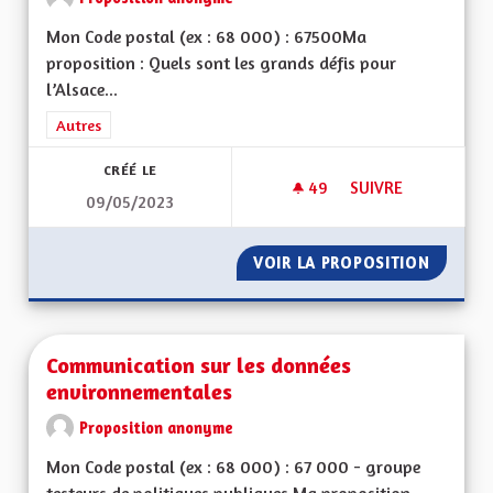
Mon Code postal (ex : 68 000) : 67500Ma
proposition : Quels sont les grands défis pour
l’Alsace...
Filtrer les résultats de la catégorie : Autres
Autres
CRÉÉ LE
49
49 ABONNÉS
SUIVRE
09/05/2023
VOIR GRAND ! DE L'
VOIR LA PROPOSITION
VOIR GR
Communication sur les données
environnementales
Proposition anonyme
Mon Code postal (ex : 68 000) : 67 000 - groupe