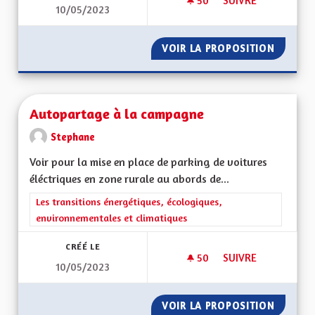
50
50 ABONNÉS
SUIVRE
10/05/2023
PANNEAUX PHOTOVO
VOIR LA PROPOSITION
PANNEA
Autopartage à la campagne
Stephane
Voir pour la mise en place de parking de voitures
éléctriques en zone rurale au abords de...
Filtrer les résultats de la catégorie : Les transitions énergéti
Les transitions énergétiques, écologiques,
environnementales et climatiques
CRÉÉ LE
50
50 ABONNÉS
SUIVRE
10/05/2023
AUTOPARTAGE À LA
VOIR LA PROPOSITION
AUTOPA