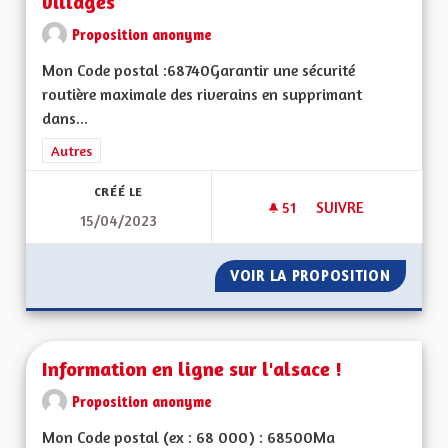
villages
Proposition anonyme
Mon Code postal :68740Garantir une sécurité
routière maximale des riverains en supprimant
dans...
Filtrer les résultats de la catégorie : Autres
Autres
CRÉÉ LE
51
51 ABONNÉS
SUIVRE
15/04/2023
AUGMENTER LA SÉC
VOIR LA PROPOSITION
AUGMEN
Information en ligne sur l'alsace !
Proposition anonyme
Mon Code postal (ex : 68 000) : 68500Ma