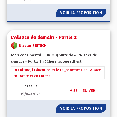
VOIR LA PROPOSITION
L'ALSAC
L'Alsace de demain - Partie 2
Nicolas FRITSCH
Mon code postal : 68000(Suite de « L’Alsace de
demain - Partie 1 »)Chers lecteurs,Il est...
Filtrer les résultats de la catégorie : La Culture, l'Education e
La Culture, l'Education et le rayonnement de l'Alsace
en France et en Europe
CRÉÉ LE
58
58 ABONNÉS
SUIVRE
15/04/2023
L'ALSACE DE DEMAIN
VOIR LA PROPOSITION
L'ALSAC