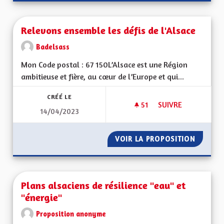
Relevons ensemble les défis de l'Alsace
Badelsass
Mon Code postal : 67 150L’Alsace est une Région
ambitieuse et fière, au cœur de l’Europe et qui...
CRÉÉ LE
51
51 ABONNÉS
SUIVRE
14/04/2023
RELEVONS ENSEMBLE
VOIR LA PROPOSITION
RELEVO
Plans alsaciens de résilience "eau" et
"énergie"
Proposition anonyme