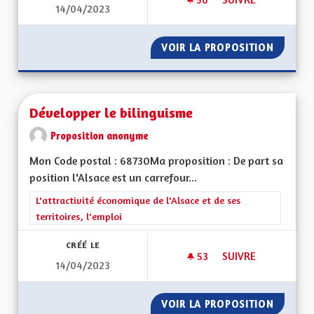
14/04/2023
CLIMAT, FAUNE, BIO
VOIR LA PROPOSITION
CLIMAT,
Développer le bilinguisme
Proposition anonyme
Mon Code postal : 68730Ma proposition : De part sa
position l'Alsace est un carrefour...
Filtrer les résultats de la catégorie : L'attractivité économique 
L'attractivité économique de l'Alsace et de ses
territoires, l'emploi
CRÉÉ LE
53
53 ABONNÉS
SUIVRE
14/04/2023
DÉVELOPPER LE BIL
VOIR LA PROPOSITION
DÉVELO