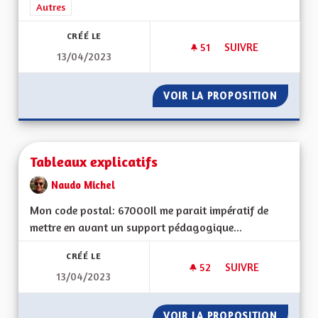
Filtrer les résultats de la catégorie : Autres
Autres
CRÉÉ LE
51
51 ABONNÉS
SUIVRE
13/04/2023
TOUS SIMPLEMENT 
VOIR LA PROPOSITION
TOUS S
Tableaux explicatifs
Naudo Michel
Mon code postal: 67000 Il me parait impératif de
mettre en avant un support pédagogique...
CRÉÉ LE
52
52 ABONNÉS
SUIVRE
13/04/2023
TABLEAUX EXPLICAT
VOIR LA PROPOSITION
TABLEA