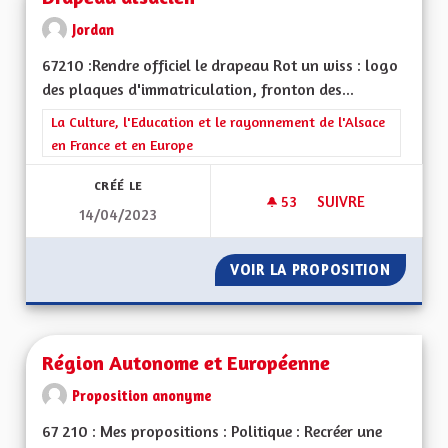
Jordan
67210 :Rendre officiel le drapeau Rot un wiss : logo
des plaques d'immatriculation, fronton des...
Filtrer les résultats de la catégorie : La Culture, l'Education e
La Culture, l'Education et le rayonnement de l'Alsace
en France et en Europe
CRÉÉ LE
53
53 ABONNÉS
SUIVRE
14/04/2023
DRAPEAU ALSACIEN
VOIR LA PROPOSITION
DRAPEA
Région Autonome et Européenne
Proposition anonyme
67 210 : Mes propositions : Politique : Recréer une