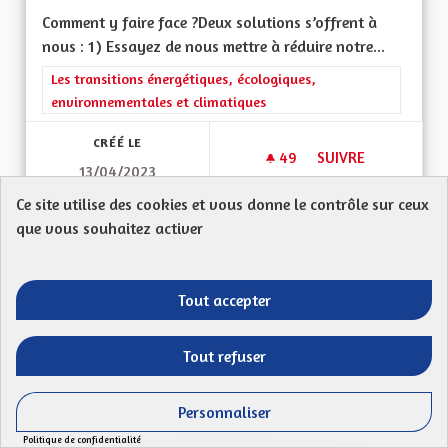
Comment y faire face ?Deux solutions s’offrent à
nous : 1) Essayez de nous mettre à réduire notre...
Filtrer les résultats de la catégorie : Les transitions énergéti
Les transitions énergétiques, écologiques,
environnementales et climatiques
CRÉÉ LE
49
49 ABONNÉS
SUIVRE
13/04/2023
LE TEMPS DES ÉCON
Ce site utilise des cookies et vous donne le contrôle sur ceux
VOIR LA PROPOSITION
LE TEM
que vous souhaitez activer
Tout accepter
Une région présente à l'échelle
européenne
Tout refuser
WURM
Mon Code postal : 67450Une région transfrontalière
Personnaliser
forte et une présence en Europe de premier...
Politique de confidentialité