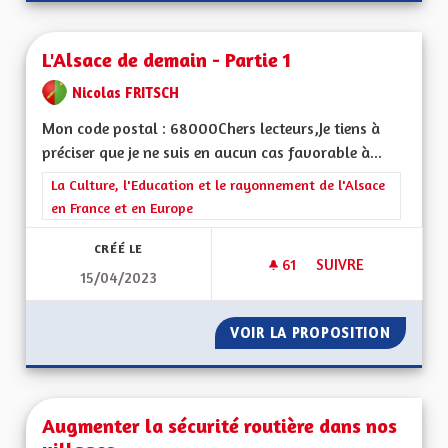
L'Alsace de demain - Partie 1
Nicolas FRITSCH
Mon code postal : 68000Chers lecteurs,Je tiens à
préciser que je ne suis en aucun cas favorable à...
Filtrer les résultats de la catégorie : La Culture, l'Education e
La Culture, l'Education et le rayonnement de l'Alsace
en France et en Europe
CRÉÉ LE
61
61 ABONNÉS
SUIVRE
15/04/2023
L'ALSACE DE DEMAIN
VOIR LA PROPOSITION
L'ALSAC
Augmenter la sécurité routière dans nos