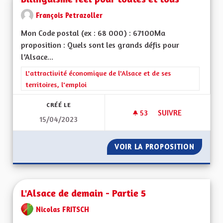
François Petrazoller
Mon Code postal (ex : 68 000) : 67100Ma
proposition : Quels sont les grands défis pour
l’Alsace...
Filtrer les résultats de la catégorie : L'attractivité économique 
L'attractivité économique de l'Alsace et de ses
territoires, l'emploi
CRÉÉ LE
53
53 ABONNÉS
SUIVRE
15/04/2023
BILINGUISME RÉEL
VOIR LA PROPOSITION
BILING
L'Alsace de demain - Partie 5
Nicolas FRITSCH