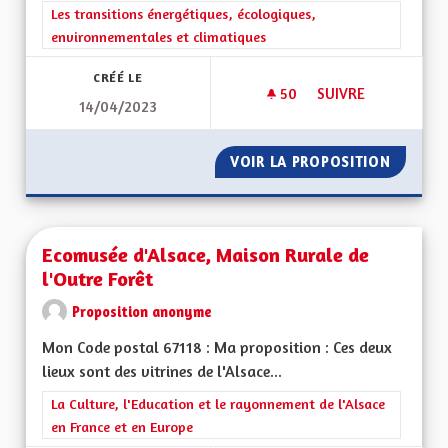
Filtrer les résultats de la catégorie : Les transitions énergéti
Les transitions énergétiques, écologiques,
environnementales et climatiques
CRÉÉ LE
50
50 ABONNÉS
SUIVRE
14/04/2023
AMÉLIORER LES PE
VOIR LA PROPOSITION
AMÉLIO
Ecomusée d'Alsace, Maison Rurale de
l'Outre Forêt
Proposition anonyme
Mon Code postal 67118 : Ma proposition : Ces deux
lieux sont des vitrines de l'Alsace...
Filtrer les résultats de la catégorie : La Culture, l'Education e
La Culture, l'Education et le rayonnement de l'Alsace
en France et en Europe