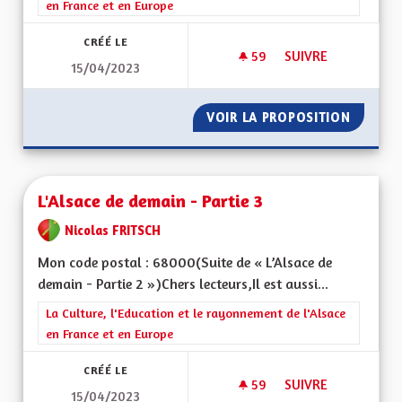
en France et en Europe
CRÉÉ LE
59
59 ABONNÉS
SUIVRE
15/04/2023
L'ALSACE DE DEMAIN
VOIR LA PROPOSITION
L'ALSAC
L'Alsace de demain - Partie 3
Nicolas FRITSCH
Mon code postal : 68000(Suite de « L’Alsace de
demain - Partie 2 »)Chers lecteurs,Il est aussi...
Filtrer les résultats de la catégorie : La Culture, l'Education e
La Culture, l'Education et le rayonnement de l'Alsace
en France et en Europe
CRÉÉ LE
59
59 ABONNÉS
SUIVRE
15/04/2023
L'ALSACE DE DEMAIN