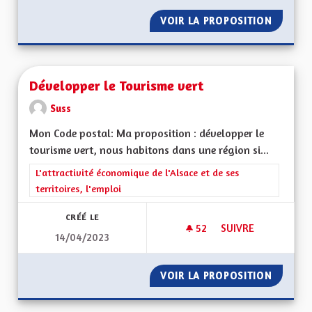
VOIR LA PROPOSITION
CRÉER 
Développer le Tourisme vert
Suss
Mon Code postal: Ma proposition : développer le
tourisme vert, nous habitons dans une région si...
Filtrer les résultats de la catégorie : L'attractivité économique 
L'attractivité économique de l'Alsace et de ses
territoires, l'emploi
CRÉÉ LE
52
52 ABONNÉS
SUIVRE
14/04/2023
DÉVELOPPER LE TO
VOIR LA PROPOSITION
DÉVELO