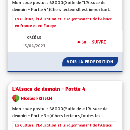
Mon code postal : 68000(Suite de "L’Alsace de
demain - Partie 4")Chers lecteursIl est important...
Filtrer les résultats de la catégorie : La Culture, l'Education e
La Culture, l'Education et le rayonnement de l'Alsace
en France et en Europe
CRÉÉ LE
58
58 ABONNÉS
SUIVRE
15/04/2023
L'ALSACE DE DEMAIN
VOIR LA PROPOSITION
L'ALSAC
L'Alsace de demain - Partie 4
Nicolas FRITSCH
Mon code postal : 68000(Suite de « L’Alsace de
demain - Partie 3 »)Chers lecteurs,Toutes les...
Filtrer les résultats de la catégorie : La Culture, l'Education e
La Culture, l'Education et le rayonnement de l'Alsace