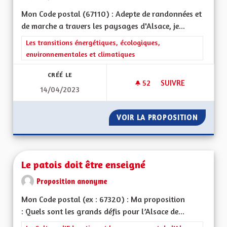
Mon Code postal (67110) : Adepte de randonnées et
de marche a travers les paysages d'Alsace, je...
Filtrer les résultats de la catégorie : Les transitions énergéti
Les transitions énergétiques, écologiques,
environnementales et climatiques
CRÉÉ LE
52
52 ABONNÉS
SUIVRE
14/04/2023
DÉPOLLUTION SAU
VOIR LA PROPOSITION
DÉPOLL
Le patois doit être enseigné
Proposition anonyme
Mon Code postal (ex : 67320) : Ma proposition
: Quels sont les grands défis pour l’Alsace de...