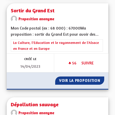
Sortir du Grand Est
Proposition anonyme
Mon Code postal (ex : 68 000) : 67000Ma
proposition : sortir du Grand Est pour avoir des...
Filtrer les résultats de la catégorie : La Culture, l'Education e
La Culture, l'Education et le rayonnement de l'Alsace
en France et en Europe
CRÉÉ LE
56
56 ABONNÉS
SUIVRE
14/04/2023
SORTIR DU GRAND 
VOIR LA PROPOSITION
SORTIR
Dépollution sauvage
Proposition anonyme