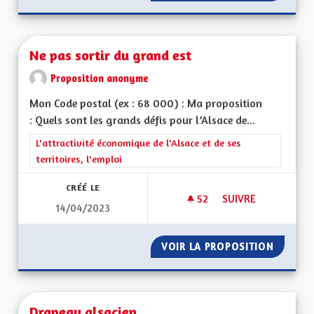
Ne pas sortir du grand est
Proposition anonyme
Mon Code postal (ex : 68 000) : Ma proposition
: Quels sont les grands défis pour l’Alsace de...
Filtrer les résultats de la catégorie : L'attractivité économique 
L'attractivité économique de l'Alsace et de ses
territoires, l'emploi
CRÉÉ LE
52
52 ABONNÉS
SUIVRE
14/04/2023
NE PAS SORTIR DU 
VOIR LA PROPOSITION
NE PAS
Drapeau alsacien