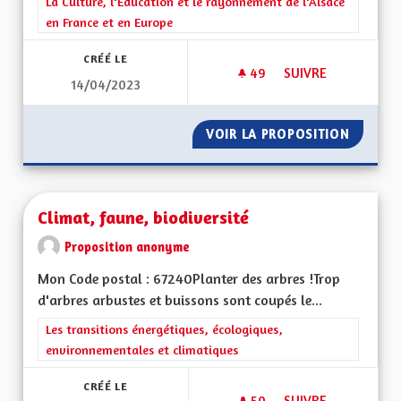
Filtrer les résultats de la catégorie : La Culture, l'Education e
La Culture, l'Education et le rayonnement de l'Alsace
en France et en Europe
CRÉÉ LE
49
49 ABONNÉS
SUIVRE
14/04/2023
LE PATOIS DOIT ÊT
VOIR LA PROPOSITION
LE PATO
Climat, faune, biodiversité
Proposition anonyme
Mon Code postal : 67240Planter des arbres !Trop
d'arbres arbustes et buissons sont coupés le...
Filtrer les résultats de la catégorie : Les transitions énergéti
Les transitions énergétiques, écologiques,
environnementales et climatiques
CRÉÉ LE
50
50 ABONNÉS
SUIVRE