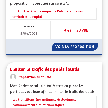
proposition : pourquoi sur se site"...
Filtrer les résultats de la catégorie : L'attractivité économique 
L'attractivité économique de l'Alsace et de ses
territoires, l'emploi
CRÉÉ LE
49
49 ABONNÉS
SUIVRE
15/04/2023
INFORMATION EN LI
VOIR LA PROPOSITION
INFORMA
Limiter le trafic des poids lourds
Proposition anonyme
Mon Code postal : 68 740Mettre en place les
portiques écotaxe afin de limiter le trafic des poids...
Filtrer les résultats de la catégorie : Les transitions énergéti
Les transitions énergétiques, écologiques,
environnementales et climatiques