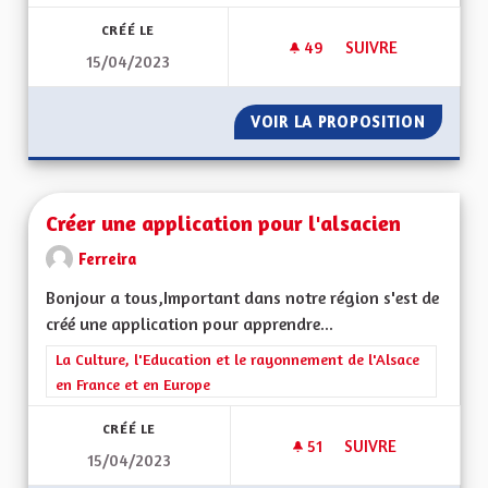
CRÉÉ LE
49
49 ABONNÉS
SUIVRE
15/04/2023
LIMITER LE TRAFIC 
VOIR LA PROPOSITION
LIMITER
Créer une application pour l'alsacien
Ferreira
Bonjour a tous,Important dans notre région s'est de
créé une application pour apprendre...
Filtrer les résultats de la catégorie : La Culture, l'Education e
La Culture, l'Education et le rayonnement de l'Alsace
en France et en Europe
CRÉÉ LE
51
51 ABONNÉS
SUIVRE
15/04/2023
CRÉER UNE APPLICA