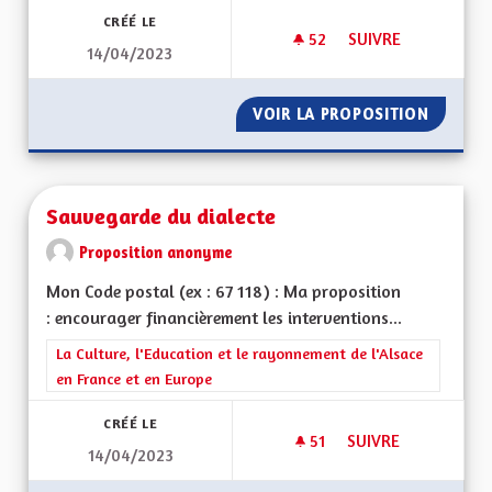
CRÉÉ LE
52
52 ABONNÉS
SUIVRE
14/04/2023
ECOMUSÉE D'ALSAC
VOIR LA PROPOSITION
ECOMUS
Sauvegarde du dialecte
Proposition anonyme
Mon Code postal (ex : 67 118) : Ma proposition
: encourager financièrement les interventions...
Filtrer les résultats de la catégorie : La Culture, l'Education e
La Culture, l'Education et le rayonnement de l'Alsace
en France et en Europe
CRÉÉ LE
51
51 ABONNÉS
SUIVRE
14/04/2023
SAUVEGARDE DU DI