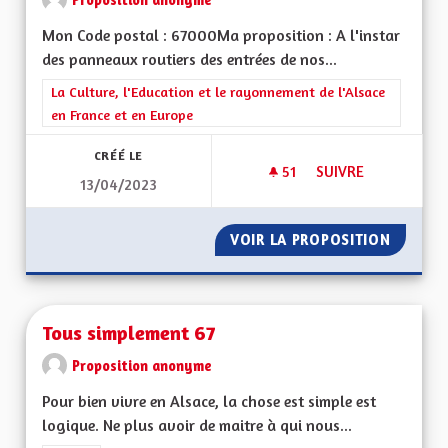
Mon Code postal : 67000Ma proposition : A l'instar
des panneaux routiers des entrées de nos...
Filtrer les résultats de la catégorie : La Culture, l'Education e
La Culture, l'Education et le rayonnement de l'Alsace
en France et en Europe
CRÉÉ LE
51
51 ABONNÉS
SUIVRE
13/04/2023
LA CULTURE, L'ÉDU
VOIR LA PROPOSITION
LA CUL
Tous simplement 67
Proposition anonyme
Pour bien vivre en Alsace, la chose est simple est
logique. Ne plus avoir de maitre à qui nous...