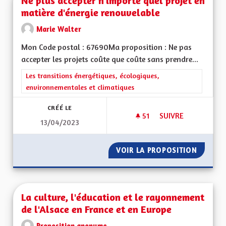
Ne plus accepter n'importe quel projet en
matière d'énergie renouvelable
Marie Walter
Mon Code postal : 67690Ma proposition : Ne pas
accepter les projets coûte que coûte sans prendre...
Filtrer les résultats de la catégorie : Les transitions énergéti
Les transitions énergétiques, écologiques,
environnementales et climatiques
CRÉÉ LE
51
51 ABONNÉS
SUIVRE
13/04/2023
NE PLUS ACCEPTER
VOIR LA PROPOSITION
NE PLU
La culture, l'éducation et le rayonnement
de l'Alsace en France et en Europe
Proposition anonyme