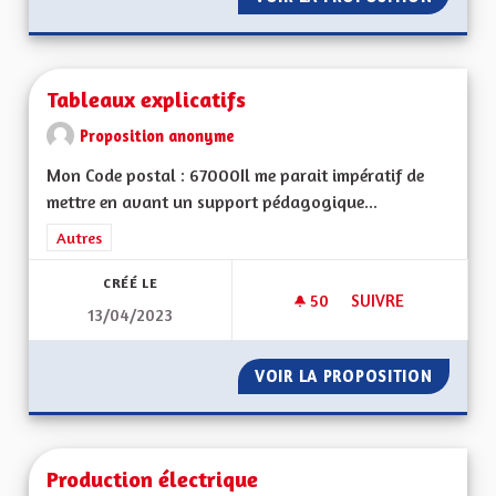
Tableaux explicatifs
Proposition anonyme
Mon Code postal : 67000Il me parait impératif de
mettre en avant un support pédagogique...
Filtrer les résultats de la catégorie : Autres
Autres
CRÉÉ LE
50
50 ABONNÉS
SUIVRE
13/04/2023
TABLEAUX EXPLICAT
VOIR LA PROPOSITION
TABLEA
Production électrique