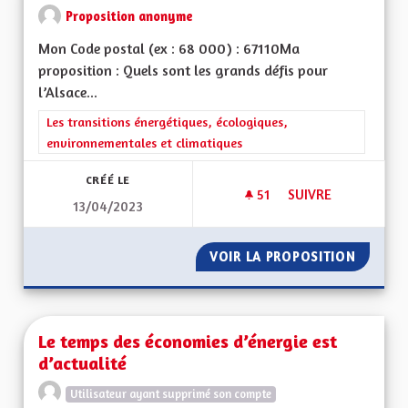
Proposition anonyme
Mon Code postal (ex : 68 000) : 67110Ma
proposition : Quels sont les grands défis pour
l’Alsace...
Filtrer les résultats de la catégorie : Les transitions énergéti
Les transitions énergétiques, écologiques,
environnementales et climatiques
CRÉÉ LE
51
51 ABONNÉS
SUIVRE
13/04/2023
PRODUCTION ÉLEC
VOIR LA PROPOSITION
PRODUC
Le temps des économies d’énergie est
d’actualité
Utilisateur ayant supprimé son compte