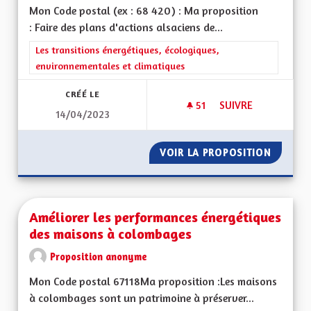
Mon Code postal (ex : 68 420) : Ma proposition
: Faire des plans d'actions alsaciens de...
Filtrer les résultats de la catégorie : Les transitions énergéti
Les transitions énergétiques, écologiques,
environnementales et climatiques
CRÉÉ LE
51
51 ABONNÉS
SUIVRE
14/04/2023
PLANS ALSACIENS D
VOIR LA PROPOSITION
PLANS A
Améliorer les performances énergétiques
des maisons à colombages
Proposition anonyme
Mon Code postal 67118Ma proposition :Les maisons
à colombages sont un patrimoine à préserver...