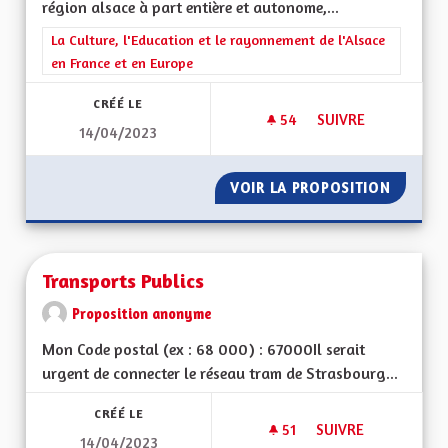
région alsace à part entière et autonome,...
Filtrer les résultats de la catégorie : La Culture, l'Education e
La Culture, l'Education et le rayonnement de l'Alsace
en France et en Europe
CRÉÉ LE
54
54 ABONNÉS
SUIVRE
14/04/2023
RÉGION AUTONOME
VOIR LA PROPOSITION
RÉGION
Transports Publics
Proposition anonyme
Mon Code postal (ex : 68 000) : 67000Il serait
urgent de connecter le réseau tram de Strasbourg...
CRÉÉ LE
51
51 ABONNÉS
SUIVRE
14/04/2023
TRANSPORTS PUBLI