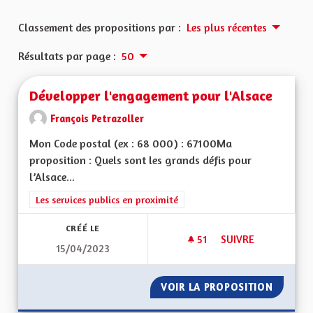
Classement des propositions par :
Les plus récentes
Résultats par page :
50
Développer l'engagement pour l'Alsace
François Petrazoller
Mon Code postal (ex : 68 000) : 67100Ma
proposition : Quels sont les grands défis pour
l’Alsace...
Filtrer les résultats de la catégorie : Les services publics en pro
Les services publics en proximité
CRÉÉ LE
51
51 ABONNÉS
SUIVRE
15/04/2023
DÉVELOPPER L'ENG
VOIR LA PROPOSITION
DÉVELO