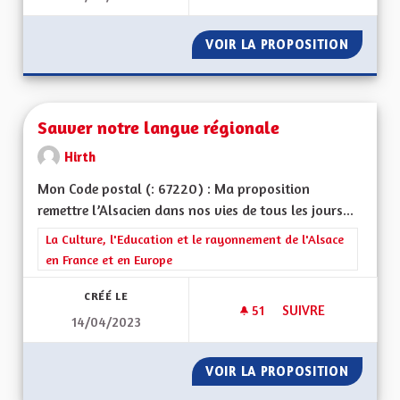
VOIR LA PROPOSITION
TRANSP
Sauver notre langue régionale
Hirth
Mon Code postal (: 67220) : Ma proposition
remettre l’Alsacien dans nos vies de tous les jours...
Filtrer les résultats de la catégorie : La Culture, l'Education e
La Culture, l'Education et le rayonnement de l'Alsace
en France et en Europe
CRÉÉ LE
51
51 ABONNÉS
SUIVRE
14/04/2023
SAUVER NOTRE LA
VOIR LA PROPOSITION
SAUVER