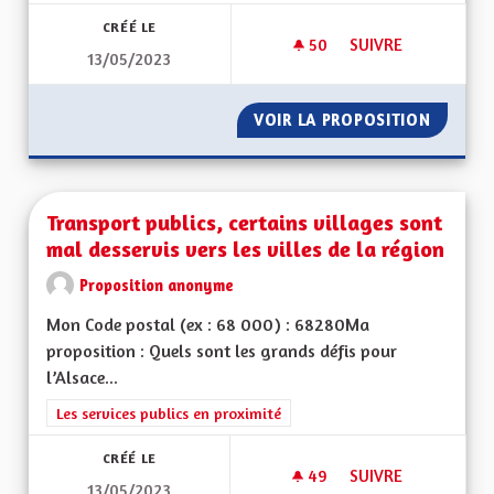
CRÉÉ LE
50
50 ABONNÉS
SUIVRE
13/05/2023
AMÉLIORER LA PRIS
VOIR LA PROPOSITION
AMÉLIO
Transport publics, certains villages sont
mal desservis vers les villes de la région
Proposition anonyme
Mon Code postal (ex : 68 000) : 68280Ma
proposition : Quels sont les grands défis pour
l’Alsace...
Filtrer les résultats de la catégorie : Les services publics en pro
Les services publics en proximité
CRÉÉ LE
49
49 ABONNÉS
SUIVRE
13/05/2023
TRANSPORT PUBLICS