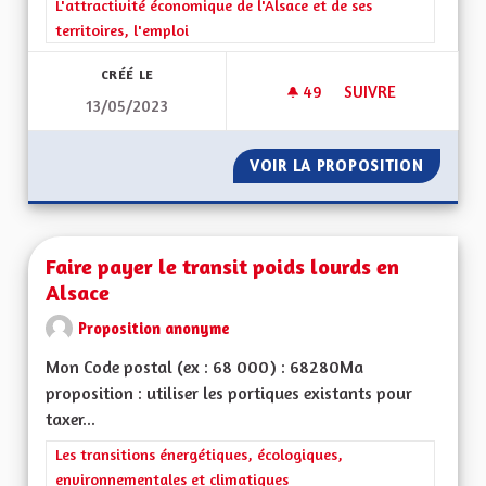
Filtrer les résultats de la catégorie : L'attractivité économique 
L'attractivité économique de l'Alsace et de ses
territoires, l'emploi
CRÉÉ LE
49
49 ABONNÉS
SUIVRE
13/05/2023
VITESSE À 90 KM/
VOIR LA PROPOSITION
VITESS
Faire payer le transit poids lourds en
Alsace
Proposition anonyme
Mon Code postal (ex : 68 000) : 68280Ma
proposition : utiliser les portiques existants pour
taxer...
Filtrer les résultats de la catégorie : Les transitions énergéti
Les transitions énergétiques, écologiques,
environnementales et climatiques