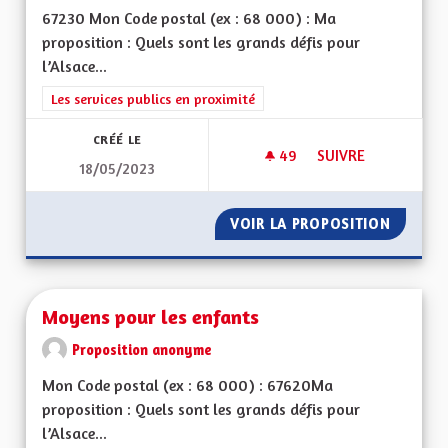
67230 Mon Code postal (ex : 68 000) : Ma
proposition : Quels sont les grands défis pour
l’Alsace...
Filtrer les résultats de la catégorie : Les services publics en pro
Les services publics en proximité
CRÉÉ LE
49
49 ABONNÉS
SUIVRE
18/05/2023
SUPPRESSION DE LA
VOIR LA PROPOSITION
SUPPRE
Moyens pour les enfants
Proposition anonyme
Mon Code postal (ex : 68 000) : 67620Ma
proposition : Quels sont les grands défis pour
l’Alsace...