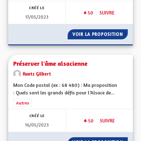
CRÉÉ LE
50
50 ABONNÉS
SUIVRE
17/05/2023
PRISE EN CHARGE D
VOIR LA PROPOSITION
PRISE E
Préserver l'âme alsacienne
Kuntz Gilbert
Mon Code postal (ex : 68 480) : Ma proposition
: Quels sont les grands défis pour l’Alsace de...
Filtrer les résultats de la catégorie : Autres
Autres
CRÉÉ LE
50
50 ABONNÉS
SUIVRE
16/05/2023
PRÉSERVER L'ÂME A