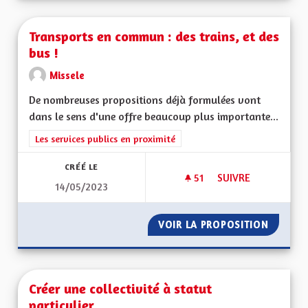
Transports en commun : des trains, et des
bus !
Missele
De nombreuses propositions déjà formulées vont
dans le sens d'une offre beaucoup plus importante...
Filtrer les résultats de la catégorie : Les services publics en pro
Les services publics en proximité
CRÉÉ LE
51
51 ABONNÉS
SUIVRE
14/05/2023
TRANSPORTS EN COM
VOIR LA PROPOSITION
TRANSP
Créer une collectivité à statut
particulier.