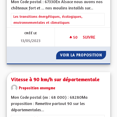
Mon Code postal : 67330En Alsace nous avons nos
châteaux fort et ... nos moulins installés sur...
Filtrer les résultats de la catégorie : Les transitions énergéti
Les transitions énergétiques, écologiques,
environnementales et climatiques
CRÉÉ LE
50
50 ABONNÉS
SUIVRE
13/05/2023
PRODUCTION D'ÉLEC
VOIR LA PROPOSITION
PRODUC
Vitesse à 90 km/h sur départementale
Proposition anonyme
Mon Code postal (ex : 68 000) : 68280Ma
proposition : Remettre partout 90 sur les
départementales...