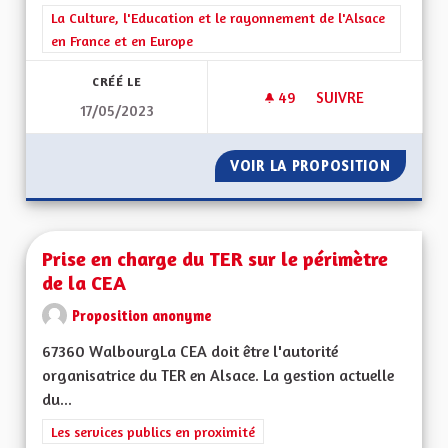
Filtrer les résultats de la catégorie : La Culture, l'Education e
La Culture, l'Education et le rayonnement de l'Alsace
en France et en Europe
CRÉÉ LE
49
49 ABONNÉS
SUIVRE
17/05/2023
MOYENS POUR LES 
VOIR LA PROPOSITION
MOYENS
Prise en charge du TER sur le périmètre
de la CEA
Proposition anonyme
67360 WalbourgLa CEA doit être l'autorité
organisatrice du TER en Alsace. La gestion actuelle
du...
Filtrer les résultats de la catégorie : Les services publics en pro
Les services publics en proximité