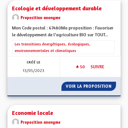
Ecologie et développement durable
Proposition anonyme
Mon Code postal : 67480Ma proposition : Favoriser
le développement de l'agriculture BIO sur TOUT...
Filtrer les résultats de la catégorie : Les transitions énergéti
Les transitions énergétiques, écologiques,
environnementales et climatiques
CRÉÉ LE
50
50 ABONNÉS
SUIVRE
13/05/2023
ECOLOGIE ET DÉVE
VOIR LA PROPOSITION
ECOLOG
Economie locale
Proposition anonyme