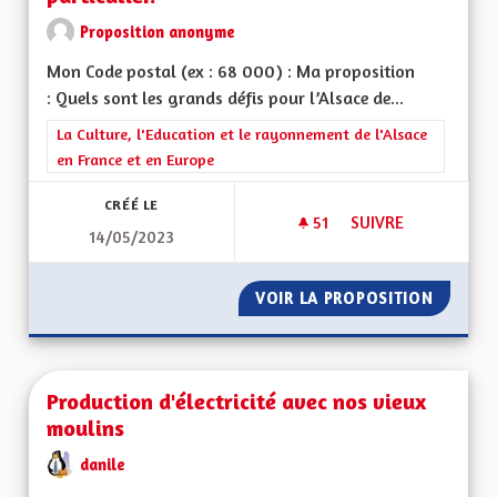
Proposition anonyme
Mon Code postal (ex : 68 000) : Ma proposition
: Quels sont les grands défis pour l’Alsace de...
Filtrer les résultats de la catégorie : La Culture, l'Education e
La Culture, l'Education et le rayonnement de l'Alsace
en France et en Europe
CRÉÉ LE
51
51 ABONNÉS
SUIVRE
14/05/2023
CRÉER UNE COLLECT
VOIR LA PROPOSITION
CRÉER U
Production d'électricité avec nos vieux
moulins
danile