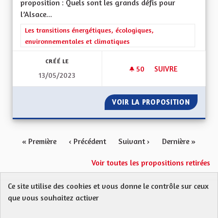
proposition : Quels sont les grands défis pour
l’Alsace...
Filtrer les résultats de la catégorie : Les transitions énergéti
Les transitions énergétiques, écologiques,
environnementales et climatiques
CRÉÉ LE
50
50 ABONNÉS
SUIVRE
13/05/2023
UN ENVIRONNEMENT
VOIR LA PROPOSITION
UN ENV
« Première
‹ Précédent
Suivant ›
Dernière »
Voir toutes les propositions retirées
Ce site utilise des cookies et vous donne le contrôle sur ceux
Protection des Données
Charte de contribution
que vous souhaitez activer
Mentions légales
FAQ
CGU