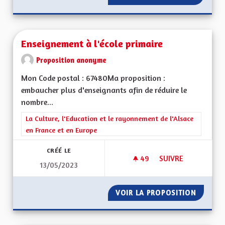
Enseignement à l'école primaire
Proposition anonyme
Mon Code postal : 67480Ma proposition :
embaucher plus d'enseignants afin de réduire le
nombre...
Filtrer les résultats de la catégorie : La Culture, l'Education e
La Culture, l'Education et le rayonnement de l'Alsace
en France et en Europe
CRÉÉ LE
49
49 ABONNÉS
SUIVRE
13/05/2023
ENSEIGNEMENT À L'
VOIR LA PROPOSITION
ENSEIG