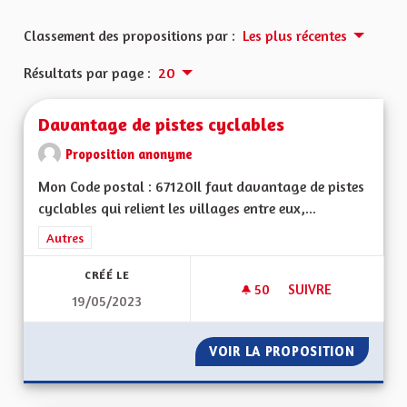
Classement des propositions par :
Les plus récentes
Résultats par page :
20
Davantage de pistes cyclables
Proposition anonyme
Mon Code postal : 67120Il faut davantage de pistes
cyclables qui relient les villages entre eux,...
Filtrer les résultats de la catégorie : Autres
Autres
CRÉÉ LE
50
50 ABONNÉS
SUIVRE
19/05/2023
DAVANTAGE DE PIST
VOIR LA PROPOSITION
DAVANT