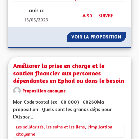
CRÉÉ LE
50
50 ABONNÉS
SUIVRE
13/05/2023
FAIRE PAYER LE TR
VOIR LA PROPOSITION
FAIRE P
Améliorer la prise en charge et le
soutien financier aux personnes
dépendantes en Ephad ou dans le besoin
Proposition anonyme
Mon Code postal (ex : 68 000) : 68280Ma
proposition : Quels sont les grands défis pour
l’Alsace...
Filtrer les résultats de la catégorie : Les solidarités, les soins e
Les solidarités, les soins et les liens, l'implication
citoyenne