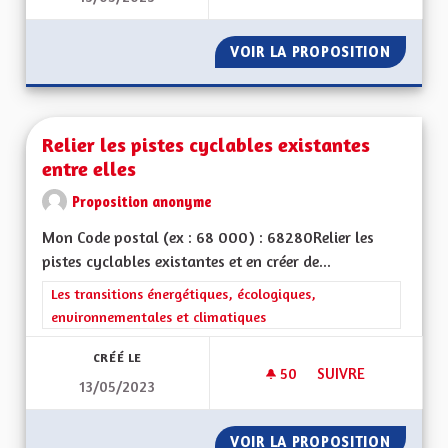
VOIR LA PROPOSITION
TRANSPO
Relier les pistes cyclables existantes
entre elles
Proposition anonyme
Mon Code postal (ex : 68 000) : 68280Relier les
pistes cyclables existantes et en créer de...
Filtrer les résultats de la catégorie : Les transitions énergéti
Les transitions énergétiques, écologiques,
environnementales et climatiques
CRÉÉ LE
50
50 ABONNÉS
SUIVRE
13/05/2023
RELIER LES PISTES 
VOIR LA PROPOSITION
RELIER 