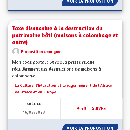
VOIR LA PROPOSITION
PRÉSER
Taxe dissuasive à la destruction du
patrimoine bâti (maisons à colombage et
autre)
Proposition anonyme
Mon code postal : 68700La presse relaye
régulièrement des destructions de maisons à
colombage...
Filtrer les résultats de la catégorie : La Culture, l'Education e
La Culture, l'Education et le rayonnement de l'Alsace
en France et en Europe
CRÉÉ LE
49
49 ABONNÉS
SUIVRE
16/05/2023
TAXE DISSUASIVE À
VOIR LA PROPOSITION
TAXE D