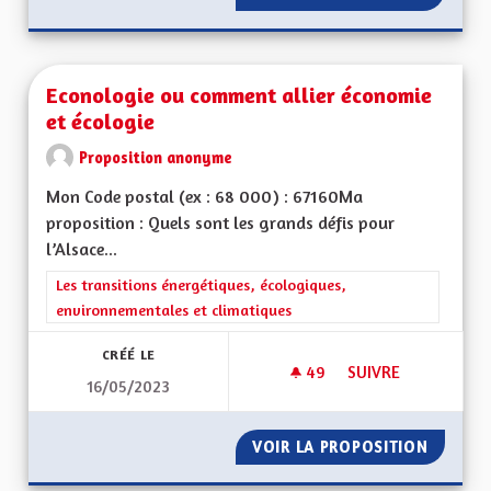
Econologie ou comment allier économie
et écologie
Proposition anonyme
Mon Code postal (ex : 68 000) : 67160Ma
proposition : Quels sont les grands défis pour
l’Alsace...
Filtrer les résultats de la catégorie : Les transitions énergéti
Les transitions énergétiques, écologiques,
environnementales et climatiques
CRÉÉ LE
49
49 ABONNÉS
SUIVRE
16/05/2023
ECONOLOGIE OU CO
VOIR LA PROPOSITION
ECONOL