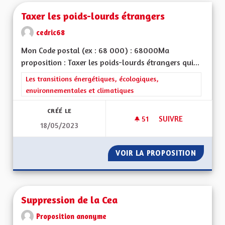
Taxer les poids-lourds étrangers
cedric68
Mon Code postal (ex : 68 000) : 68000Ma
proposition : Taxer les poids-lourds étrangers qui...
Filtrer les résultats de la catégorie : Les transitions énergéti
Les transitions énergétiques, écologiques,
environnementales et climatiques
CRÉÉ LE
51
51 ABONNÉS
SUIVRE
18/05/2023
TAXER LES POIDS-
VOIR LA PROPOSITION
TAXER 
Suppression de la Cea
Proposition anonyme