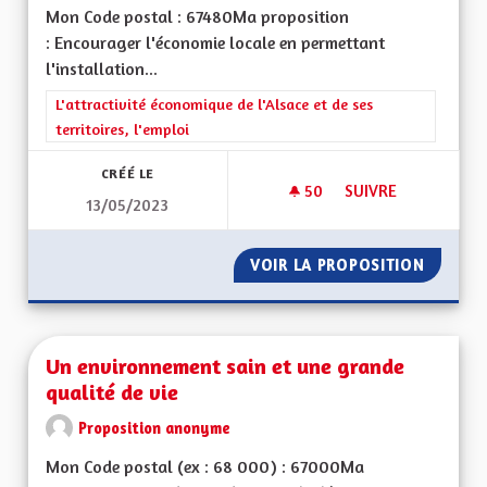
Mon Code postal : 67480Ma proposition
: Encourager l'économie locale en permettant
l'installation...
Filtrer les résultats de la catégorie : L'attractivité économique 
L'attractivité économique de l'Alsace et de ses
territoires, l'emploi
CRÉÉ LE
50
50 ABONNÉS
SUIVRE
13/05/2023
ECONOMIE LOCALE
VOIR LA PROPOSITION
ECONOM
Un environnement sain et une grande
qualité de vie
Proposition anonyme
Mon Code postal (ex : 68 000) : 67000Ma