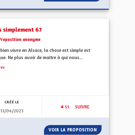
s simplement 67
Proposition anonyme
bien vivre en Alsace, la chose est simple est
ue. Ne plus avoir de maitre à qui nous...
rer les résultats de la catégorie : Autres
res
l'implication citoyenne
CRÉÉ LE
51
51 ABONNÉS
SUIVRE
13/04/2023
IQUE JEUNESSE AMBITIEUSE (1/3) PAR LA FÉDÉRATION DES MJC D’A
TOUS SIMPLEMENT 67
R UNE POLITIQUE JEUNESSE AMBITIEUSE (1/3) PAR LA FÉDÉR
VOIR LA PROPOSITION
TOUS SIMPLEMEN