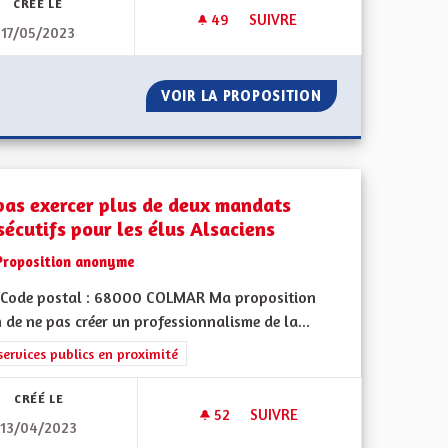
CRÉÉ LE
49
49 ABONNÉS
SUIVRE
17/05/2023
MOYENS POUR LES ENFANTS
ISME
VOIR LA PROPOSITION
MOYENS POUR LE
pas exercer plus de deux mandats
sécutifs pour les élus Alsaciens
Proposition anonyme
Code postal : 68000 COLMAR Ma proposition
n de ne pas créer un professionnalisme de la...
iques, environnementales et climatiques
rer les résultats de la catégorie : Les services publics en proximité
services publics en proximité
CRÉÉ LE
52
52 ABONNÉS
SUIVRE
13/04/2023
NE PAS EXERCER PLUS DE DE