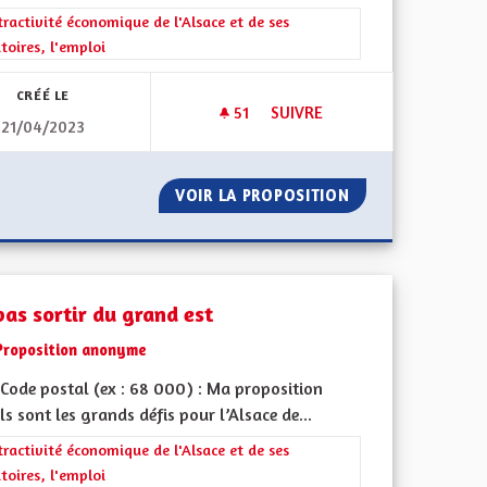
iques, environnementales et climatiques
rer les résultats de la catégorie : L'attractivité économique de l'Alsace e
tractivité économique de l'Alsace et de ses
itoires, l'emploi
CRÉÉ LE
51
51 ABONNÉS
SUIVRE
21/04/2023
 À PROXIMITÉ DES GARES ET DES LIGNES DE BUS FRÉQUENTES
REVENIR AUX 90KM/H DANS S
VELOPPEMENT À PROXIMITÉ DES GARES ET DES LIGNES DE BU
VOIR LA PROPOSITION
REVENIR AUX 90
pas sortir du grand est
Proposition anonyme
Code postal (ex : 68 000) : Ma proposition
ls sont les grands défis pour l’Alsace de...
iques, environnementales et climatiques
rer les résultats de la catégorie : L'attractivité économique de l'Alsace e
tractivité économique de l'Alsace et de ses
itoires, l'emploi