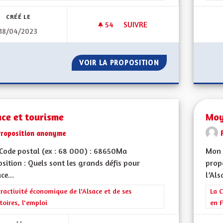
CRÉÉ LE
54
54 ABONNÉS
SUIVRE
18/04/2023
TRANSITION AGRICOLE ÉCON
VOIR LA PROPOSITION
TRANSITION AGR
ce et tourisme
Moy
Proposition anonyme
Code postal (ex : 68 000) : 68650Ma
Mon 
sition : Quels sont les grands défis pour
propo
ce...
l’Als
rer les résultats de la catégorie : L'attractivité économique de l'Alsace et
tractivité économique de l'Alsace et de ses
Filt
La C
itoires, l'emploi
en F