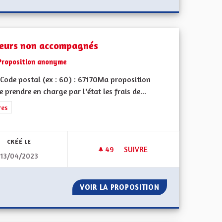
eurs non accompagnés
Proposition anonyme
Code postal (ex : 60) : 67170Ma proposition
re prendre en charge par l'état les frais de...
rer les résultats de la catégorie : Autres
res
CRÉÉ LE
49
49 ABONNÉS
SUIVRE
13/04/2023
ION DES MAISONS ALSACIENNES
MINEURS NON ACCOMPAGNÉ
 LA RÉNOVATION DES MAISONS ALSACIENNES
VOIR LA PROPOSITION
MINEURS NON A