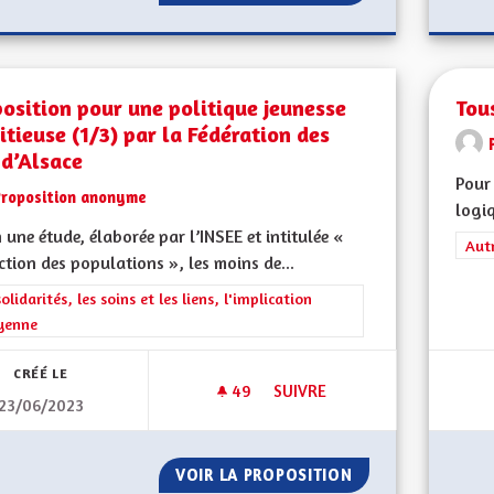
osition pour une politique jeunesse
Tou
tieuse (1/3) par la Fédération des
 d’Alsace
Pour 
Proposition anonyme
logiq
 une étude, élaborée par l’INSEE et intitulée «
Filt
Aut
ction des populations », les moins de...
rer les résultats de la catégorie : Les solidarités, les soins et les liens, 
solidarités, les soins et les liens, l'implication
yenne
CRÉÉ LE
49
49 ABONNÉS
SUIVRE
23/06/2023
PROPOSITION POUR UNE POLIT
VOIR LA PROPOSITION
PROPOSITION POU