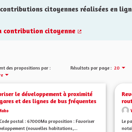
contributions citoyennes réalisées en lign
la contribution citoyenne
(Lien externe)
nt des propositions par :
Résultats par page :
20
re
riser le développement à proximité
Rev
gares et des lignes de bus fréquentes
rou
Mako
ode postal : 67000Ma proposition : Favoriser
Le p
veloppement (nouvelles habitations,...
notab