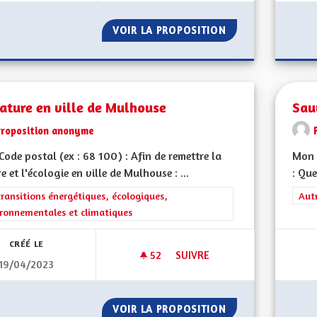
VOIR LA PROPOSITION
TRANSPORT ET D
ature en ville de Mulhouse
Sau
Proposition anonyme
ode postal (ex : 68 100) : Afin de remettre la
Mon 
e et l'écologie en ville de Mulhouse : ...
: Que
rer les résultats de la catégorie : Les transitions énergétiques, écolog
transitions énergétiques, écologiques,
Filt
Aut
ronnementales et climatiques
CRÉÉ LE
52
52 ABONNÉS
SUIVRE
19/04/2023
LA NATURE EN VILLE DE MUL
VOIR LA PROPOSITION
LA NATURE EN VI