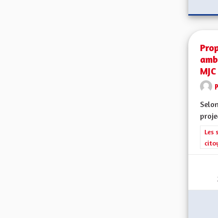
Prop
ambi
MJC
Selon
proje
Filt
Les 
cito