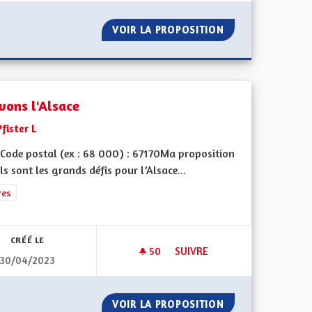
ÉPLACEMENT
VOIR LA PROPOSITION
NE PAS EXERCER
vons l'Alsace
Pfister L
Code postal (ex : 68 000) : 67170Ma proposition
ls sont les grands défis pour l’Alsace...
iques, environnementales et climatiques
rer les résultats de la catégorie : Autres
res
CRÉÉ LE
50
50 ABONNÉS
SUIVRE
30/04/2023
HOUSE
SAUVONS L'ALSACE
LLE DE MULHOUSE
VOIR LA PROPOSITION
SAUVONS L'ALSA