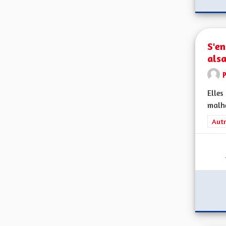
S'e
als
Elles
malhe
Filt
Autr