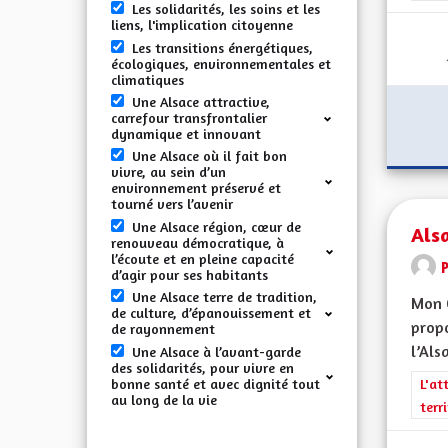
Les solidarités, les soins et les
liens, l'implication citoyenne
Les transitions énergétiques,
écologiques, environnementales et
climatiques
Une Alsace attractive,
carrefour transfrontalier
dynamique et innovant
Une Alsace où il fait bon
vivre, au sein d’un
environnement préservé et
tourné vers l’avenir
Une Alsace région, cœur de
Alsa
renouveau démocratique, à
l’écoute et en pleine capacité
d’agir pour ses habitants
Une Alsace terre de tradition,
Mon 
de culture, d’épanouissement et
propo
de rayonnement
l’Alsa
Une Alsace à l’avant-garde
des solidarités, pour vivre en
bonne santé et avec dignité tout
Filt
L'at
au long de la vie
terr