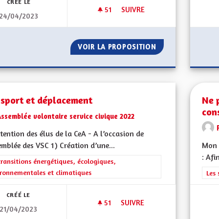
CRÉÉ LE
51
51 ABONNÉS
SUIVRE
24/04/2023
ALSACE ET TOURISME
VOIR LA PROPOSITION
ALSACE ET TOUR
nsport et déplacement
Ne 
con
ssemblée volontaire service civique 2022
ttention des élus de la CeA - A l’occasion de
emblée des VSC 1) Création d’une...
Mon 
: Afi
rer les résultats de la catégorie : Les transitions énergétiques, écolog
transitions énergétiques, écologiques,
ronnementales et climatiques
Filt
Les 
CRÉÉ LE
51
51 ABONNÉS
SUIVRE
21/04/2023
TRANSPORT ET DÉPLACEMENT