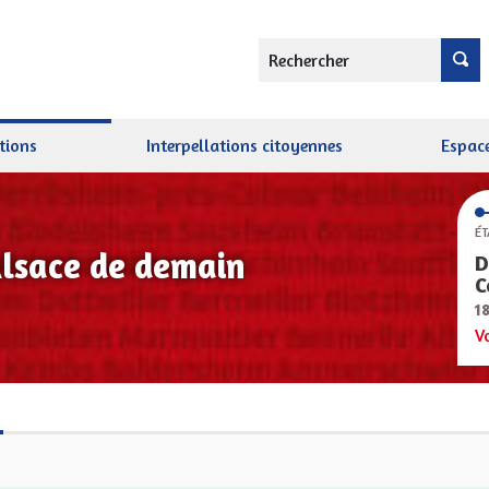
Rechercher
tions
Interpellations citoyennes
Espace
ÉT
Alsace de demain
D
C
1
V