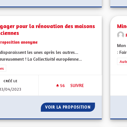
ngager pour la rénovation des maisons
Min
aciennes
Proposition anonyme
Mon 
 disparaissent les unes après les autres...
: Fai
ureusement ! La Collectivité européenne...
Filt
Aut
rer les résultats de la catégorie : Autres
es
CRÉÉ LE
56
56 ABONNÉS
SUIVRE
13/04/2023
S'ENGAGER POUR LA RÉNOVAT
VOIR LA PROPOSITION
S'ENGAGER POUR