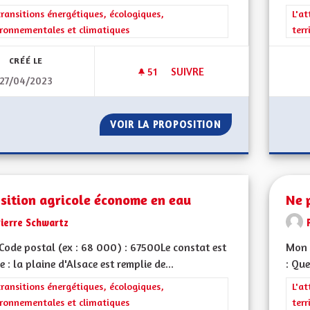
rer les résultats de la catégorie : Les transitions énergétiques, écolog
transitions énergétiques, écologiques,
Filt
L'at
ronnementales et climatiques
terr
CRÉÉ LE
51
51 ABONNÉS
SUIVRE
27/04/2023
FAVORISER LE DÉVELOPPEMENT
VOIR LA PROPOSITION
FAVORISER LE DÉ
sition agricole économe en eau
Ne 
Pierre Schwartz
ode postal (ex : 68 000) : 67500Le constat est
Mon 
e : la plaine d'Alsace est remplie de...
: Que
rer les résultats de la catégorie : Les transitions énergétiques, écolog
transitions énergétiques, écologiques,
Filt
L'at
ronnementales et climatiques
terr