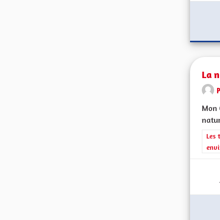
La n
Mon C
natur
Filt
Les 
envi