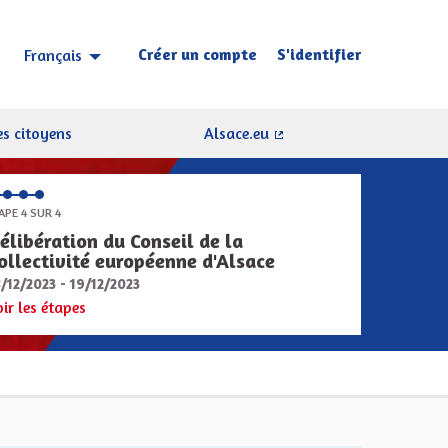
Créer un compte
S'identifier
Français
Choisir la langue
Sprache wählen
s citoyens
Alsace.eu
(Lien externe)
APE 4 SUR 4
élibération du Conseil de la
ollectivité européenne d'Alsace
8/12/2023 - 19/12/2023
oir les étapes