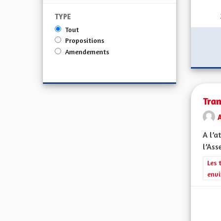
TYPE
Tout
Propositions
Amendements
Tra
A
A l’a
l’Ass
Filt
Les 
envi