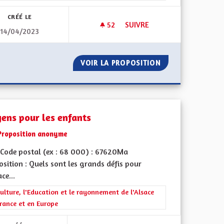
CRÉÉ LE
52
52 ABONNÉS
SUIVRE
14/04/2023
OME EN EAU
NE PAS SORTIR DU GRAND ES
ICOLE ÉCONOME EN EAU
VOIR LA PROPOSITION
NE PAS SORTIR D
ens pour les enfants
Proposition anonyme
Code postal (ex : 68 000) : 67620Ma
sition : Quels sont les grands défis pour
ace...
 de ses territoires, l'emploi
rer les résultats de la catégorie : La Culture, l'Education et le rayonne
ulture, l'Education et le rayonnement de l'Alsace
rance et en Europe