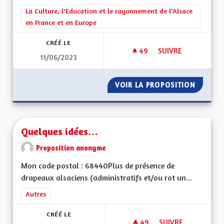
Filtrer les résultats de la catégorie : La Culture, l'Education e
La Culture, l'Education et le rayonnement de l'Alsace
en France et en Europe
CRÉÉ LE
49
49 ABONNÉS
SUIVRE
11/06/2023
RENFORCEMENT DES
VOIR LA PROPOSITION
RENFOR
Quelques idées…
Proposition anonyme
Mon code postal : 68440Plus de présence de
drapeaux alsaciens (administratifs et/ou rot un...
Filtrer les résultats de la catégorie : Autres
Autres
CRÉÉ LE
49
49 ABONNÉS
SUIVRE