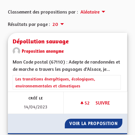
Classement des propositions par :
Aléatoire
Résultats par page :
20
Dépollution sauvage
Proposition anonyme
Mon Code postal (67110) : Adepte de randonnées et
de marche a travers les paysages d'Alsace, je...
Filtrer les résultats de la catégorie : Les transitions énergéti
Les transitions énergétiques, écologiques,
environnementales et climatiques
CRÉÉ LE
52
52 ABONNÉS
SUIVRE
14/04/2023
DÉPOLLUTION SAU
VOIR LA PROPOSITION
DÉPOLL