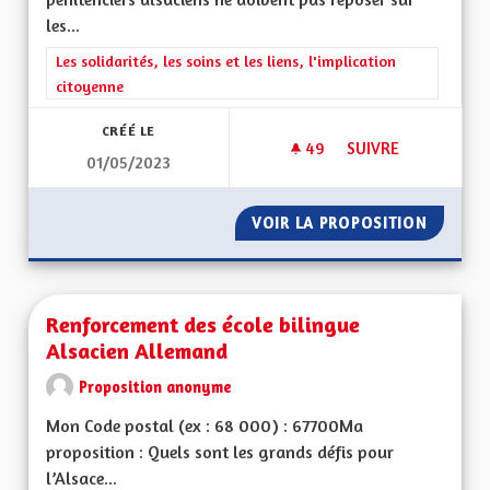
les...
Filtrer les résultats de la catégorie : Les solidarités, les soins e
Les solidarités, les soins et les liens, l'implication
citoyenne
CRÉÉ LE
49
49 ABONNÉS
SUIVRE
01/05/2023
FINANCEMENT DES C
VOIR LA PROPOSITION
FINANC
Renforcement des école bilingue
Alsacien Allemand
Proposition anonyme
Mon Code postal (ex : 68 000) : 67700Ma
proposition : Quels sont les grands défis pour
l’Alsace...