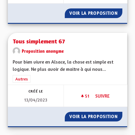
VOIR LA PROPOSITION
AMÉLIO
Tous simplement 67
Proposition anonyme
Pour bien vivre en Alsace, la chose est simple est
logique. Ne plus avoir de maitre à qui nous...
Filtrer les résultats de la catégorie : Autres
Autres
CRÉÉ LE
51
51 ABONNÉS
SUIVRE
13/04/2023
TOUS SIMPLEMENT 
VOIR LA PROPOSITION
TOUS S