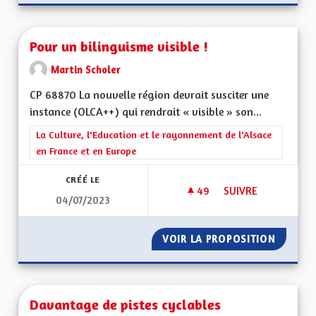
Pour un bilinguisme visible !
Martin Scholer
CP 68870 La nouvelle région devrait susciter une
instance (OLCA++) qui rendrait « visible » son...
Filtrer les résultats de la catégorie : La Culture, l'Education e
La Culture, l'Education et le rayonnement de l'Alsace
en France et en Europe
CRÉÉ LE
49
49 ABONNÉS
SUIVRE
04/07/2023
POUR UN BILINGUISM
VOIR LA PROPOSITION
POUR UN
Davantage de pistes cyclables