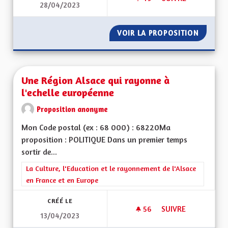
28/04/2023
QUELQUES IDÉES…
VOIR LA PROPOSITION
QUELQU
Une Région Alsace qui rayonne à
l'echelle européenne
Proposition anonyme
Mon Code postal (ex : 68 000) : 68220Ma
proposition : POLITIQUE Dans un premier temps
sortir de...
Filtrer les résultats de la catégorie : La Culture, l'Education e
La Culture, l'Education et le rayonnement de l'Alsace
en France et en Europe
CRÉÉ LE
56
56 ABONNÉS
SUIVRE
13/04/2023
UNE RÉGION ALSAC