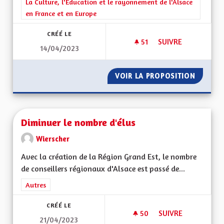
Filtrer les résultats de la catégorie : La Culture, l'Education e
La Culture, l'Education et le rayonnement de l'Alsace
en France et en Europe
CRÉÉ LE
51
51 ABONNÉS
SUIVRE
14/04/2023
SAUVEGARDE DU DI
VOIR LA PROPOSITION
SAUVEG
Diminuer le nombre d'élus
Wierscher
Avec la création de la Région Grand Est, le nombre
de conseillers régionaux d'Alsace est passé de...
Filtrer les résultats de la catégorie : Autres
Autres
CRÉÉ LE
50
50 ABONNÉS
SUIVRE
21/04/2023
DIMINUER LE NOMB