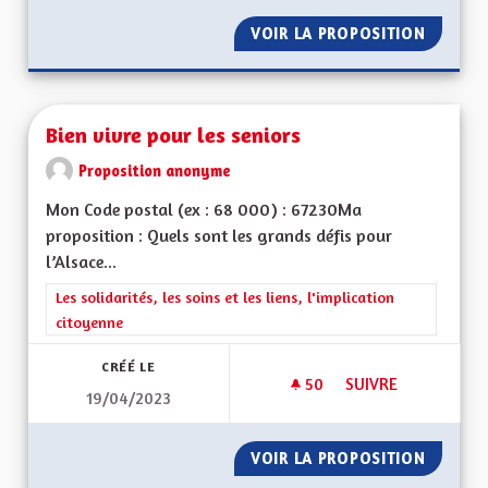
VOIR LA PROPOSITION
UNE RÉ
Bien vivre pour les seniors
Proposition anonyme
Mon Code postal (ex : 68 000) : 67230Ma
proposition : Quels sont les grands défis pour
l’Alsace...
Filtrer les résultats de la catégorie : Les solidarités, les soins e
Les solidarités, les soins et les liens, l'implication
citoyenne
CRÉÉ LE
50
50 ABONNÉS
SUIVRE
19/04/2023
BIEN VIVRE POUR L
VOIR LA PROPOSITION
BIEN V