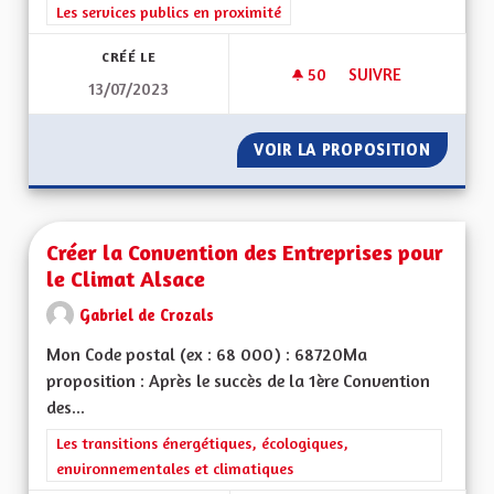
Filtrer les résultats de la catégorie : Les services publics en pro
Les services publics en proximité
CRÉÉ LE
50
50 ABONNÉS
SUIVRE
13/07/2023
AUTORISATION DU 
VOIR LA PROPOSITION
AUTORI
Créer la Convention des Entreprises pour
le Climat Alsace
Gabriel de Crozals
Mon Code postal (ex : 68 000) : 68720Ma
proposition : Après le succès de la 1ère Convention
des...
Filtrer les résultats de la catégorie : Les transitions énergéti
Les transitions énergétiques, écologiques,
environnementales et climatiques