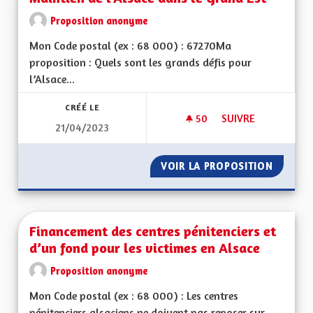
Proposition anonyme
Mon Code postal (ex : 68 000) : 67270Ma
proposition : Quels sont les grands défis pour
l’Alsace...
CRÉÉ LE
50
50 ABONNÉS
SUIVRE
21/04/2023
MAINTIEN DE L'ALS
VOIR LA PROPOSITION
MAINTI
Financement des centres pénitenciers et
d’un fond pour les victimes en Alsace
Proposition anonyme
Mon Code postal (ex : 68 000) : Les centres
pénitenciers alsaciens ne doivent pas reposer sur