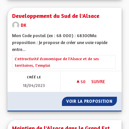
Developpement du Sud de l'Alsace
DK
Mon Code postal (ex : 68 000) : 68300Ma
proposition : Je propose de créer une voie rapide
entre...
Filtrer les résultats de la catégorie : L'attractivité économique 
L'attractivité économique de l'Alsace et de ses
territoires, l'emploi
CRÉÉ LE
50
50 ABONNÉS
SUIVRE
18/04/2023
DEVELOPPEMENT DU
VOIR LA PROPOSITION
DEVELO
Maintien de l'Alsace dans le Grand Est