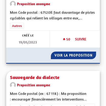
Proposition anonyme
Mon Code postal : 67120Il faut davantage de pistes
cyclables qui relient les villages entre eux,...
Filtrer les résultats de la catégorie : Autres
Autres
CRÉÉ LE
50
50 ABONNÉS
SUIVRE
19/05/2023
DAVANTAGE DE PIST
VOIR LA PROPOSITION
DAVANT
Sauvegarde du dialecte
Proposition anonyme
Mon Code postal (ex : 67 118) : Ma proposition
: encourager financièrement les interventions...