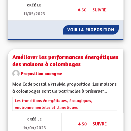
CRÉÉ LE
50
50 ABONNÉS
SUIVRE
11/05/2023
CRÉER LA CONVENTI
VOIR LA PROPOSITION
CRÉER 
Améliorer les performances énergétiques
des maisons à colombages
Proposition anonyme
Mon Code postal 67118Ma proposition :Les maisons
à colombages sont un patrimoine à préserver...
Filtrer les résultats de la catégorie : Les transitions énergéti
Les transitions énergétiques, écologiques,
environnementales et climatiques
CRÉÉ LE
50
50 ABONNÉS
SUIVRE
14/04/2023
AMÉLIORER LES PE