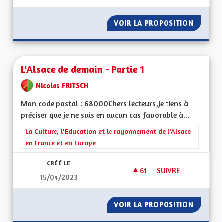
VOIR LA PROPOSITION
DIMINU
L'Alsace de demain - Partie 1
Nicolas FRITSCH
Mon code postal : 68000Chers lecteurs,Je tiens à
préciser que je ne suis en aucun cas favorable à...
Filtrer les résultats de la catégorie : La Culture, l'Education e
La Culture, l'Education et le rayonnement de l'Alsace
en France et en Europe
CRÉÉ LE
61
61 ABONNÉS
SUIVRE
15/04/2023
L'ALSACE DE DEMAIN
VOIR LA PROPOSITION
L'ALSAC