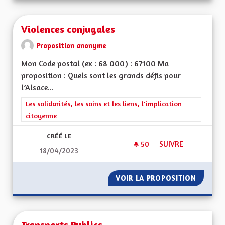
Violences conjugales
Proposition anonyme
Mon Code postal (ex : 68 000) : 67100 Ma
proposition : Quels sont les grands défis pour
l’Alsace...
Filtrer les résultats de la catégorie : Les solidarités, les soins e
Les solidarités, les soins et les liens, l'implication
citoyenne
CRÉÉ LE
50
50 ABONNÉS
SUIVRE
18/04/2023
VIOLENCES CONJUG
VOIR LA PROPOSITION
VIOLEN
Transports Publics