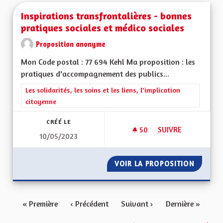
Inspirations transfrontalières - bonnes
pratiques sociales et médico sociales
Proposition anonyme
Mon Code postal : 77 694 Kehl Ma proposition : les
pratiques d'accompagnement des publics...
Filtrer les résultats de la catégorie : Les solidarités, les soins e
Les solidarités, les soins et les liens, l'implication
citoyenne
CRÉÉ LE
50
50 ABONNÉS
SUIVRE
10/05/2023
INSPIRATIONS TRAN
VOIR LA PROPOSITION
INSPIR
« Première
‹ Précédent
Suivant ›
Dernière »