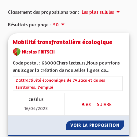
Classement des propositions par :
Les plus suivies
Résultats par page :
50
Mobilité transfrontalière écologique
Nicolas FRITSCH
Code postal : 68000Chers lecteurs,Nous pourrions
envisager la création de nouvelles lignes de...
Filtrer les résultats de la catégorie : L'attractivité économique 
L'attractivité économique de l'Alsace et de ses
territoires, l'emploi
CRÉÉ LE
63
63 ABONNÉS
SUIVRE
16/04/2023
MOBILITÉ TRANSFR
VOIR LA PROPOSITION
MOBILI