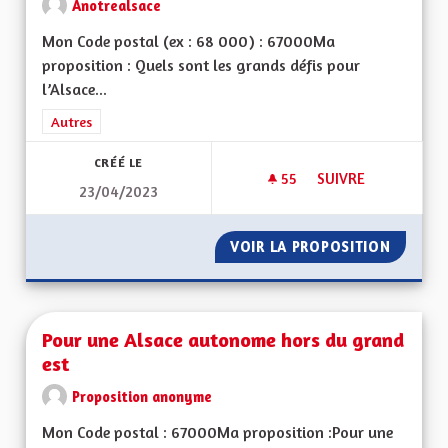
Anotrealsace
Mon Code postal (ex : 68 000) : 67000Ma
proposition : Quels sont les grands défis pour
l’Alsace...
Filtrer les résultats de la catégorie : Autres
Autres
CRÉÉ LE
55
55 ABONNÉS
SUIVRE
23/04/2023
SORTIR DU GRAND E
VOIR LA PROPOSITION
SORTIR 
Pour une Alsace autonome hors du grand
est
Proposition anonyme
Mon Code postal : 67000Ma proposition :Pour une