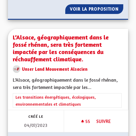
VOIR LA PROPOSITION
S'ENGA
L’Alsace, géographiquement dans le
fossé rhénan, sera très fortement
impactée par les conséquences du
réchauffement climatique.
Unser Land Mouvement Alsacien
L’Alsace, géographiquement dans le fossé rhénan,
sera très fortement impactée par les...
Filtrer les résultats de la catégorie : Les transitions énergéti
Les transitions énergétiques, écologiques,
environnementales et climatiques
CRÉÉ LE
55
55 ABONNÉS
SUIVRE
04/07/2023
L’ALSACE, GÉOGRA