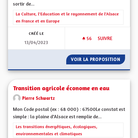
sortir de...
Filtrer les résultats de la catégorie : La Culture, l'Education e
La Culture, l'Education et le rayonnement de l'Alsace
en France et en Europe
CRÉÉ LE
56
56 ABONNÉS
SUIVRE
13/04/2023
UNE RÉGION ALSAC
VOIR LA PROPOSITION
UNE RÉ
Transition agricole économe en eau
Pierre Schwartz
Mon Code postal (ex : 68 000) : 67500Le constat est
simple : la plaine d'Alsace est remplie de...
Filtrer les résultats de la catégorie : Les transitions énergéti
Les transitions énergétiques, écologiques,
environnementales et climatiques