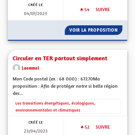
CRÉÉ LE
54
54 ABONNÉS
SUIVRE
04/07/2023
L’EDUCATION : L’E
VOIR LA PROPOSITION
L’EDUC
Circuler en TER partout simplement
Laemmel
Mon Code postal (ex : 68 000) : 67270Ma
proposition : Afin de protéger notre si belle région
des...
Filtrer les résultats de la catégorie : Les transitions énergéti
Les transitions énergétiques, écologiques,
environnementales et climatiques
CRÉÉ LE
52
52 ABONNÉS
SUIVRE
23/04/2023
CIRCULER EN TER 