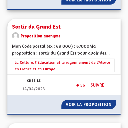
Sortir du Grand Est
Proposition anonyme
Mon Code postal (ex : 68 000) : 67000Ma
proposition : sortir du Grand Est pour avoir des...
Filtrer les résultats de la catégorie : La Culture, l'Education e
La Culture, l'Education et le rayonnement de l'Alsace
en France et en Europe
CRÉÉ LE
56
56 ABONNÉS
SUIVRE
14/04/2023
SORTIR DU GRAND 
VOIR LA PROPOSITION
SORTIR