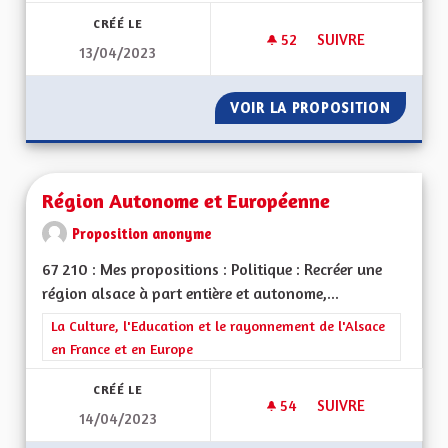
CRÉÉ LE
52
52 ABONNÉS
SUIVRE
13/04/2023
LIGNE DE TRAIN M
VOIR LA PROPOSITION
LIGNE 
Région Autonome et Européenne
Proposition anonyme
67 210 : Mes propositions : Politique : Recréer une
région alsace à part entière et autonome,...
Filtrer les résultats de la catégorie : La Culture, l'Education e
La Culture, l'Education et le rayonnement de l'Alsace
en France et en Europe
CRÉÉ LE
54
54 ABONNÉS
SUIVRE
14/04/2023
RÉGION AUTONOME