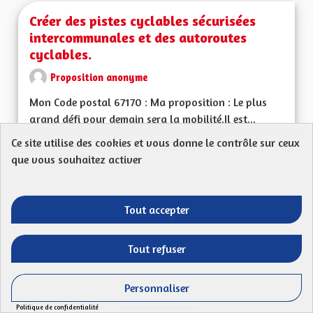
Créer des pistes cyclables sécurisées
intercommunales et des autoroutes
cyclables.
Proposition anonyme
Mon Code postal 67170 : Ma proposition : Le plus
grand défi pour demain sera la mobilité.Il est...
Ce site utilise des cookies et vous donne le contrôle sur ceux
Filtrer les résultats de la catégorie : Les transitions énergéti
Les transitions énergétiques, écologiques,
environnementales et climatiques
que vous souhaitez activer
CRÉÉ LE
52
52 ABONNÉS
SUIVRE
17/04/2023
CRÉER DES PISTES 
Tout accepter
VOIR LA PROPOSITION
CRÉER 
Tout refuser
Personnaliser
Offre de Transport sur l'ensemble du
Politique de confidentialité