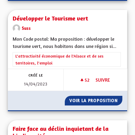
Développer le Tourisme vert
Suss
Mon Code postal: Ma proposition : développer le
tourisme vert, nous habitons dans une région si...
Filtrer les résultats de la catégorie : L'attractivité économique 
L'attractivité économique de l'Alsace et de ses
territoires, l'emploi
CRÉÉ LE
52
52 ABONNÉS
SUIVRE
14/04/2023
DÉVELOPPER LE TO
VOIR LA PROPOSITION
DÉVELO
Faire face au déclin inquietant de la