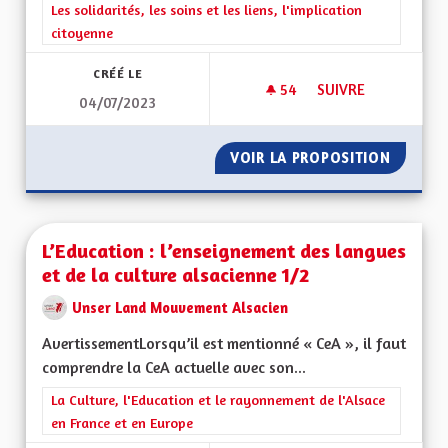
Filtrer les résultats de la catégorie : Les solidarités, les soins e
Les solidarités, les soins et les liens, l'implication
citoyenne
CRÉÉ LE
54
54 ABONNÉS
SUIVRE
04/07/2023
LA GESTION DES HÔ
VOIR LA PROPOSITION
LA GES
L’Education : l’enseignement des langues
et de la culture alsacienne 1/2
Unser Land Mouvement Alsacien
AvertissementLorsqu’il est mentionné « CeA », il faut
comprendre la CeA actuelle avec son...
Filtrer les résultats de la catégorie : La Culture, l'Education e
La Culture, l'Education et le rayonnement de l'Alsace
en France et en Europe