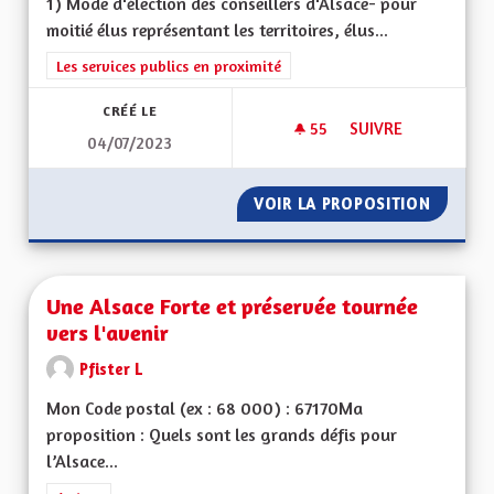
1) Mode d'élection des conseillers d'Alsace- pour
moitié élus représentant les territoires, élus...
Filtrer les résultats de la catégorie : Les services publics en pro
Les services publics en proximité
CRÉÉ LE
55
55 ABONNÉS
SUIVRE
04/07/2023
ORGANISATION DE 
VOIR LA PROPOSITION
ORGANI
Une Alsace Forte et préservée tournée
vers l'avenir
Pfister L
Mon Code postal (ex : 68 000) : 67170Ma
proposition : Quels sont les grands défis pour
l’Alsace...