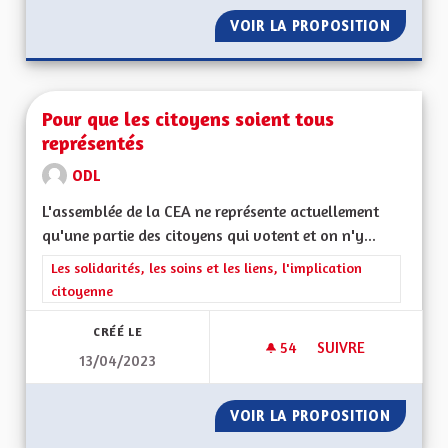
VOIR LA PROPOSITION
RÉGION
Pour que les citoyens soient tous
représentés
ODL
L'assemblée de la CEA ne représente actuellement
qu'une partie des citoyens qui votent et on n'y...
Filtrer les résultats de la catégorie : Les solidarités, les soins e
Les solidarités, les soins et les liens, l'implication
citoyenne
CRÉÉ LE
54
54 ABONNÉS
SUIVRE
13/04/2023
POUR QUE LES CIT
VOIR LA PROPOSITION
POUR Q