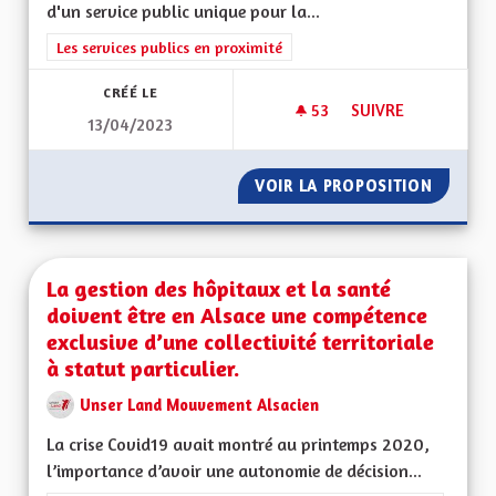
d'un service public unique pour la...
Filtrer les résultats de la catégorie : Les services publics en pro
Les services publics en proximité
CRÉÉ LE
53
53 ABONNÉS
SUIVRE
13/04/2023
L'ALSACE NOTRE V
VOIR LA PROPOSITION
L'ALSA
La gestion des hôpitaux et la santé
doivent être en Alsace une compétence
exclusive d’une collectivité territoriale
à statut particulier.
Unser Land Mouvement Alsacien
La crise Covid19 avait montré au printemps 2020,
l’importance d’avoir une autonomie de décision...