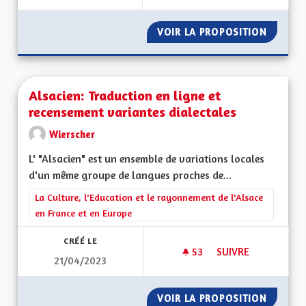
VOIR LA PROPOSITION
INSTAU
Alsacien: Traduction en ligne et
recensement variantes dialectales
Wierscher
L' "Alsacien" est un ensemble de variations locales
d'un même groupe de langues proches de...
Filtrer les résultats de la catégorie : La Culture, l'Education e
La Culture, l'Education et le rayonnement de l'Alsace
en France et en Europe
CRÉÉ LE
53
53 ABONNÉS
SUIVRE
21/04/2023
ALSACIEN: TRADUCT
VOIR LA PROPOSITION
ALSACI