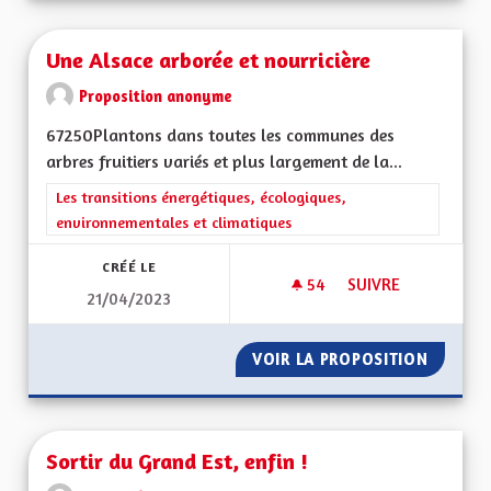
Une Alsace arborée et nourricière
Proposition anonyme
67250Plantons dans toutes les communes des
arbres fruitiers variés et plus largement de la...
Filtrer les résultats de la catégorie : Les transitions énergéti
Les transitions énergétiques, écologiques,
environnementales et climatiques
CRÉÉ LE
54
54 ABONNÉS
SUIVRE
21/04/2023
UNE ALSACE ARBOR
VOIR LA PROPOSITION
UNE AL
Sortir du Grand Est, enfin !