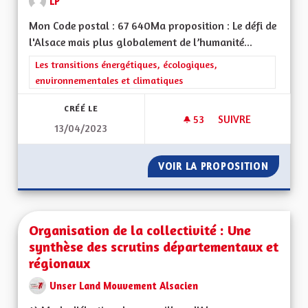
LP
Mon Code postal : 67 640Ma proposition : Le défi de
l'Alsace mais plus globalement de l’humanité...
Filtrer les résultats de la catégorie : Les transitions énergéti
Les transitions énergétiques, écologiques,
environnementales et climatiques
CRÉÉ LE
53
53 ABONNÉS
SUIVRE
13/04/2023
UNE RÉELLE PRISE 
VOIR LA PROPOSITION
UNE RÉ
Organisation de la collectivité : Une
synthèse des scrutins départementaux et
régionaux
Unser Land Mouvement Alsacien