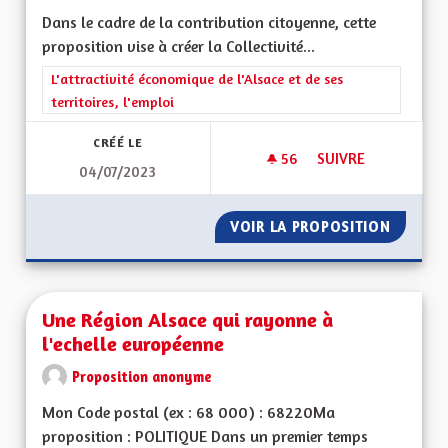
Dans le cadre de la contribution citoyenne, cette
proposition vise à créer la Collectivité...
Filtrer les résultats de la catégorie : L'attractivité économique 
L'attractivité économique de l'Alsace et de ses
territoires, l'emploi
CRÉÉ LE
56
56 ABONNÉS
SUIVRE
04/07/2023
CRÉATION DE LA CO
VOIR LA PROPOSITION
CRÉATI
Une Région Alsace qui rayonne à
l'echelle européenne
Proposition anonyme
Mon Code postal (ex : 68 000) : 68220Ma
proposition : POLITIQUE Dans un premier temps