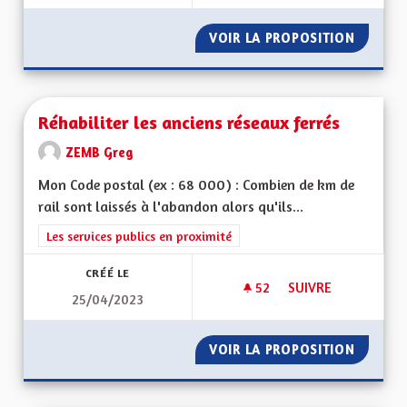
VOIR LA PROPOSITION
CIRCUL
Réhabiliter les anciens réseaux ferrés
ZEMB Greg
Mon Code postal (ex : 68 000) : Combien de km de
rail sont laissés à l'abandon alors qu'ils...
Filtrer les résultats de la catégorie : Les services publics en pro
Les services publics en proximité
CRÉÉ LE
52
52 ABONNÉS
SUIVRE
25/04/2023
RÉHABILITER LES A
VOIR LA PROPOSITION
RÉHABI