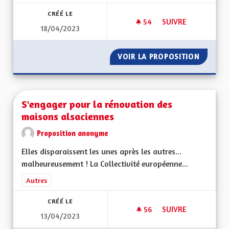
CRÉÉ LE
54
54 ABONNÉS
SUIVRE
18/04/2023
TRANSITION AGRIC
VOIR LA PROPOSITION
TRANSI
S'engager pour la rénovation des
maisons alsaciennes
Proposition anonyme
Elles disparaissent les unes après les autres...
malheureusement ! La Collectivité européenne...
Filtrer les résultats de la catégorie : Autres
Autres
CRÉÉ LE
56
56 ABONNÉS
SUIVRE
13/04/2023
S'ENGAGER POUR L