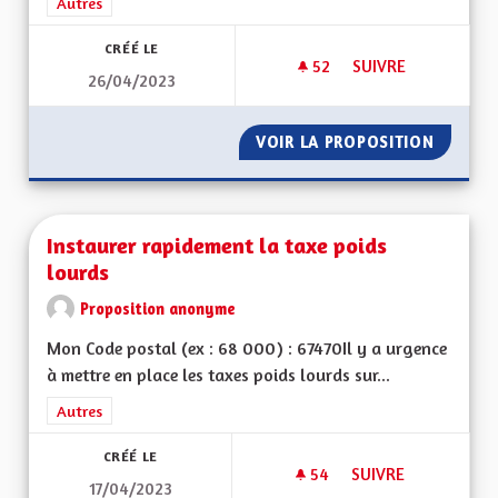
Filtrer les résultats de la catégorie : Autres
Autres
CRÉÉ LE
52
52 ABONNÉS
SUIVRE
26/04/2023
UNE ALSACE FORTE 
VOIR LA PROPOSITION
UNE AL
Instaurer rapidement la taxe poids
lourds
Proposition anonyme
Mon Code postal (ex : 68 000) : 67470Il y a urgence
à mettre en place les taxes poids lourds sur...
Filtrer les résultats de la catégorie : Autres
Autres
CRÉÉ LE
54
54 ABONNÉS
SUIVRE
17/04/2023
INSTAURER RAPIDE