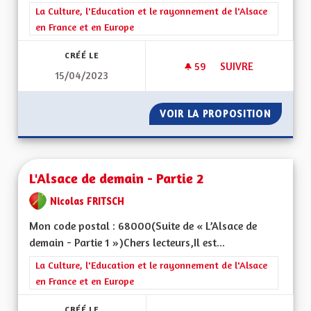
Filtrer les résultats de la catégorie : La Culture, l'Education e
La Culture, l'Education et le rayonnement de l'Alsace
en France et en Europe
CRÉÉ LE
59
59 ABONNÉS
SUIVRE
15/04/2023
L'ALSACE DE DEMAIN
VOIR LA PROPOSITION
L'ALSAC
L'Alsace de demain - Partie 2
Nicolas FRITSCH
Mon code postal : 68000(Suite de « L’Alsace de
demain - Partie 1 »)Chers lecteurs,Il est...
Filtrer les résultats de la catégorie : La Culture, l'Education e
La Culture, l'Education et le rayonnement de l'Alsace
en France et en Europe
CRÉÉ LE