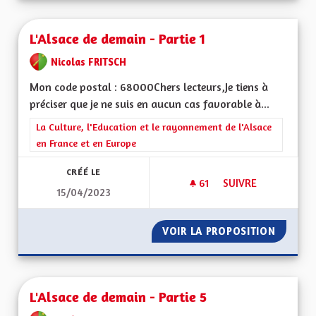
L'Alsace de demain - Partie 1
Nicolas FRITSCH
Mon code postal : 68000Chers lecteurs,Je tiens à
préciser que je ne suis en aucun cas favorable à...
Filtrer les résultats de la catégorie : La Culture, l'Education e
La Culture, l'Education et le rayonnement de l'Alsace
en France et en Europe
CRÉÉ LE
61
61 ABONNÉS
SUIVRE
15/04/2023
L'ALSACE DE DEMAIN
VOIR LA PROPOSITION
L'ALSAC
L'Alsace de demain - Partie 5