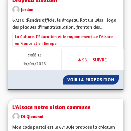
Jordan
67210 :Rendre officiel le drapeau Rot un wiss : logo
des plaques d'immatriculation, fronton des...
Filtrer les résultats de la catégorie : La Culture, l'Education e
La Culture, l'Education et le rayonnement de l'Alsace
en France et en Europe
CRÉÉ LE
53
53 ABONNÉS
SUIVRE
14/04/2023
DRAPEAU ALSACIEN
VOIR LA PROPOSITION
DRAPEA
L'Alsace notre vision commune
Di Giovanni
Mon code postal est le 67130Je propose la création