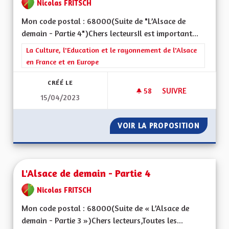
Nicolas FRITSCH
Mon code postal : 68000(Suite de "L’Alsace de
demain - Partie 4")Chers lecteursIl est important...
Filtrer les résultats de la catégorie : La Culture, l'Education e
La Culture, l'Education et le rayonnement de l'Alsace
en France et en Europe
CRÉÉ LE
58
58 ABONNÉS
SUIVRE
15/04/2023
L'ALSACE DE DEMAIN
VOIR LA PROPOSITION
L'ALSAC
L'Alsace de demain - Partie 4
Nicolas FRITSCH
Mon code postal : 68000(Suite de « L’Alsace de
demain - Partie 3 »)Chers lecteurs,Toutes les...