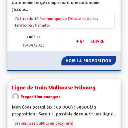
autonomie large comprenant une autonomie
fiscale...
Filtrer les résultats de la catégorie : L'attractivité économique 
L'attractivité économique de l'Alsace et de ses
territoires, l'emploi
CRÉÉ LE
54
54 ABONNÉS
SUIVRE
16/04/2023
POUR UNE ALSACE
VOIR LA PROPOSITION
POUR U
Ligne de train Mulhouse Fribourg
Proposition anonyme
Mon Code postal (ex : 68 000) : 68800Ma
proposition : Serait-il possible de rouvrir une ligne...
Filtrer les résultats de la catégorie : Les services publics en pro
Les services publics en proximité