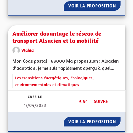
VOIR LA PROPOSITION
L’ALSA
Améliorer davantage le réseau de
transport Alsacien et la mobilité
Wahid
Mon Code postal : 68000 Ma proposition : Alsacien
d'adoption, je me suis rapidement aperçu à quel...
Filtrer les résultats de la catégorie : Les transitions énergéti
Les transitions énergétiques, écologiques,
environnementales et climatiques
CRÉÉ LE
54
54 ABONNÉS
SUIVRE
17/04/2023
AMÉLIORER DAVANTA
VOIR LA PROPOSITION
AMÉLIO