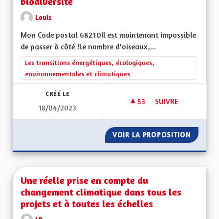
biodiversité
Louis
Mon Code postal 68210Il est maintenant impossible
de passer à côté !Le nombre d'oiseaux,...
Filtrer les résultats de la catégorie : Les transitions énergéti
Les transitions énergétiques, écologiques,
environnementales et climatiques
CRÉÉ LE
53
53 ABONNÉS
SUIVRE
18/04/2023
FAIRE FACE AU DÉCL
VOIR LA PROPOSITION
FAIRE F
Une réelle prise en compte du
changement climatique dans tous les
projets et à toutes les échelles