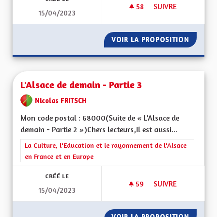
58
58 ABONNÉS
SUIVRE
15/04/2023
L'ALSACE DE DEMAIN
VOIR LA PROPOSITION
L'ALSAC
L'Alsace de demain - Partie 3
Nicolas FRITSCH
Mon code postal : 68000(Suite de « L’Alsace de
demain - Partie 2 »)Chers lecteurs,Il est aussi...
Filtrer les résultats de la catégorie : La Culture, l'Education e
La Culture, l'Education et le rayonnement de l'Alsace
en France et en Europe
CRÉÉ LE
59
59 ABONNÉS
SUIVRE
15/04/2023
L'ALSACE DE DEMAIN
VOIR LA PROPOSITION
L'ALSAC