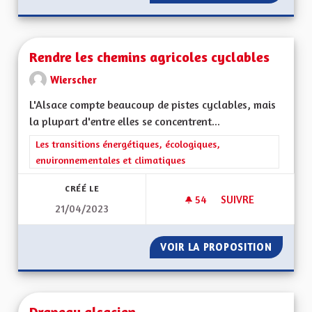
Rendre les chemins agricoles cyclables
Wierscher
L'Alsace compte beaucoup de pistes cyclables, mais
la plupart d'entre elles se concentrent...
Filtrer les résultats de la catégorie : Les transitions énergéti
Les transitions énergétiques, écologiques,
environnementales et climatiques
CRÉÉ LE
54
54 ABONNÉS
SUIVRE
21/04/2023
RENDRE LES CHEMI
VOIR LA PROPOSITION
RENDRE
Drapeau alsacien