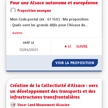
Pour une Alsace autonome et européenne
Proposition anonyme
Mon Code postal (ex : 67 150) : Ma proposition
: Quels sont les grands défis pour l’Alsace de...
Filtrer les résultats de la catégorie : Autres
Autres
CRÉÉ LE
57
57 ABONNÉS
SUIVRE
13/04/2023
POUR UNE ALSACE
VOIR LA PROPOSITION
POUR U
Création de la Collectivité d'Alsace : vers
un développement des transports et des
infrastructures transfrontalières
Unser Land Mouvement Alsacien