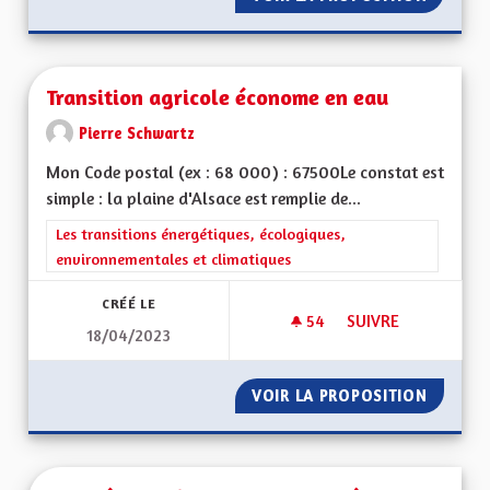
Transition agricole économe en eau
Pierre Schwartz
Mon Code postal (ex : 68 000) : 67500Le constat est
simple : la plaine d'Alsace est remplie de...
Filtrer les résultats de la catégorie : Les transitions énergéti
Les transitions énergétiques, écologiques,
environnementales et climatiques
CRÉÉ LE
54
54 ABONNÉS
SUIVRE
18/04/2023
TRANSITION AGRIC
VOIR LA PROPOSITION
TRANSI