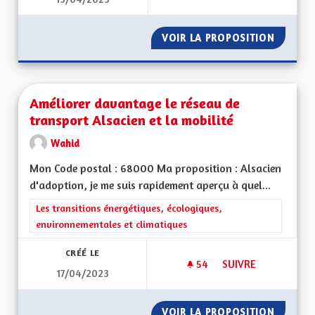
S'ENGAGER POUR L
VOIR LA PROPOSITION
S'ENGA
Améliorer davantage le réseau de
transport Alsacien et la mobilité
Wahid
Mon Code postal : 68000 Ma proposition : Alsacien
d'adoption, je me suis rapidement aperçu à quel...
Filtrer les résultats de la catégorie : Les transitions énergéti
Les transitions énergétiques, écologiques,
environnementales et climatiques
CRÉÉ LE
54
54 ABONNÉS
SUIVRE
17/04/2023
AMÉLIORER DAVANTA
VOIR LA PROPOSITION
AMÉLIO