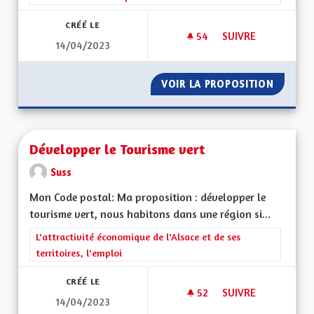
CRÉÉ LE
54
54 ABONNÉS
SUIVRE
14/04/2023
RÉGION AUTONOME
VOIR LA PROPOSITION
RÉGION
Développer le Tourisme vert
Suss
Mon Code postal: Ma proposition : développer le
tourisme vert, nous habitons dans une région si...
Filtrer les résultats de la catégorie : L'attractivité économique 
L'attractivité économique de l'Alsace et de ses
territoires, l'emploi
CRÉÉ LE
52
52 ABONNÉS
SUIVRE
14/04/2023
DÉVELOPPER LE TO