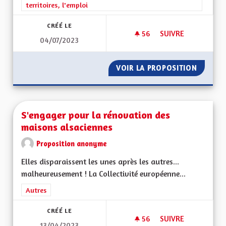
territoires, l'emploi
CRÉÉ LE
56
56 ABONNÉS
SUIVRE
04/07/2023
CRÉATION DE LA CO
VOIR LA PROPOSITION
CRÉATI
S'engager pour la rénovation des
maisons alsaciennes
Proposition anonyme
Elles disparaissent les unes après les autres...
malheureusement ! La Collectivité européenne...
Filtrer les résultats de la catégorie : Autres
Autres
CRÉÉ LE
56
56 ABONNÉS
SUIVRE
13/04/2023