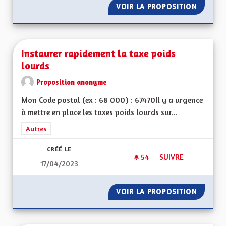
VOIR LA PROPOSITION
UNE AL
Instaurer rapidement la taxe poids
lourds
Proposition anonyme
Mon Code postal (ex : 68 000) : 67470Il y a urgence
à mettre en place les taxes poids lourds sur...
Filtrer les résultats de la catégorie : Autres
Autres
CRÉÉ LE
54
54 ABONNÉS
SUIVRE
17/04/2023
INSTAURER RAPIDE
VOIR LA PROPOSITION
INSTAU