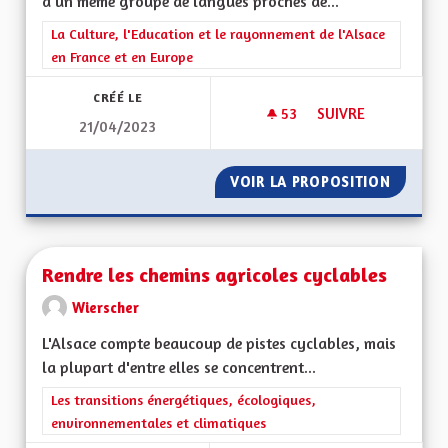
d'un même groupe de langues proches de...
Filtrer les résultats de la catégorie : La Culture, l'Education e
La Culture, l'Education et le rayonnement de l'Alsace
en France et en Europe
CRÉÉ LE
53
53 ABONNÉS
SUIVRE
21/04/2023
ALSACIEN: TRADUCT
VOIR LA PROPOSITION
ALSACI
Rendre les chemins agricoles cyclables
Wierscher
L'Alsace compte beaucoup de pistes cyclables, mais
la plupart d'entre elles se concentrent...
Filtrer les résultats de la catégorie : Les transitions énergéti
Les transitions énergétiques, écologiques,
environnementales et climatiques