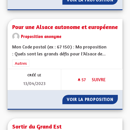
Pour une Alsace autonome et européenne
Proposition anonyme
Mon Code postal (ex : 67 150) : Ma proposition
: Quels sont les grands défis pour l’Alsace de...
Filtrer les résultats de la catégorie : Autres
Autres
CRÉÉ LE
57
57 ABONNÉS
SUIVRE
13/04/2023
POUR UNE ALSACE
VOIR LA PROPOSITION
POUR U
Sortir du Grand Est