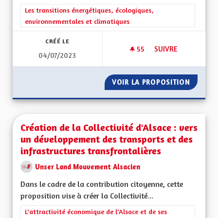
Filtrer les résultats de la catégorie : Les transitions énergéti
Les transitions énergétiques, écologiques,
environnementales et climatiques
CRÉÉ LE
55
55 ABONNÉS
SUIVRE
04/07/2023
L’ALSACE, GÉOGRA
VOIR LA PROPOSITION
L’ALSA
Création de la Collectivité d'Alsace : vers
un développement des transports et des
infrastructures transfrontalières
Unser Land Mouvement Alsacien
Dans le cadre de la contribution citoyenne, cette
proposition vise à créer la Collectivité...
Filtrer les résultats de la catégorie : L'attractivité économique 
L'attractivité économique de l'Alsace et de ses