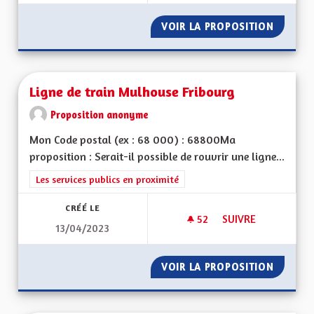
VOIR LA PROPOSITION
DÉVELO
Ligne de train Mulhouse Fribourg
Proposition anonyme
Mon Code postal (ex : 68 000) : 68800Ma
proposition : Serait-il possible de rouvrir une ligne...
Filtrer les résultats de la catégorie : Les services publics en pro
Les services publics en proximité
CRÉÉ LE
52
52 ABONNÉS
SUIVRE
13/04/2023
LIGNE DE TRAIN M
VOIR LA PROPOSITION
LIGNE 