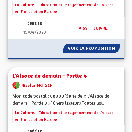
Filtrer les résultats de la catégorie : La Culture, l'Education e
La Culture, l'Education et le rayonnement de l'Alsace
en France et en Europe
CRÉÉ LE
58
58 ABONNÉS
SUIVRE
15/04/2023
L'ALSACE DE DEMAIN
VOIR LA PROPOSITION
L'ALSAC
L'Alsace de demain - Partie 4
Nicolas FRITSCH
Mon code postal : 68000(Suite de « L’Alsace de
demain - Partie 3 »)Chers lecteurs,Toutes les...
Filtrer les résultats de la catégorie : La Culture, l'Education e
La Culture, l'Education et le rayonnement de l'Alsace
en France et en Europe
CRÉÉ LE