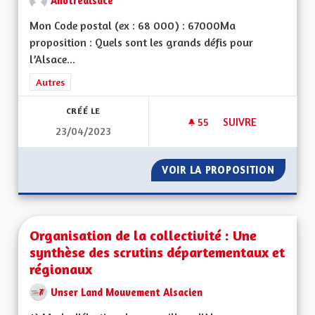
Anotrealsace
Mon Code postal (ex : 68 000) : 67000Ma
proposition : Quels sont les grands défis pour
l’Alsace...
Filtrer les résultats de la catégorie : Autres
Autres
CRÉÉ LE
55
55 ABONNÉS
SUIVRE
23/04/2023
SORTIR DU GRAND E
VOIR LA PROPOSITION
SORTIR 
Organisation de la collectivité : Une
synthèse des scrutins départementaux et
régionaux
Unser Land Mouvement Alsacien