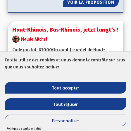
VOIR LA PROPOSITION
PROTEC
Haut-Rhinois, Bas-Rhinois, jetzt langt’s !
Naudo Michel
Code postal: 67000On qualifie untel de Haut-
Rhinois et tel autre de Bas-Rhinois. Les
Ce site utilise des cookies et vous donne le contrôle sur ceux
départements...
que vous souhaitez activer
Filtrer les résultats de la catégorie : Autres
Autres
CRÉÉ LE
Tout accepter
52
52 ABONNÉS
SUIVRE
16/04/2023
HAUT-RHINOIS, BAS-
Tout refuser
VOIR LA PROPOSITION
HAUT-RH
Personnaliser
Politique de confidentialité