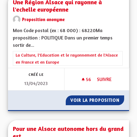
Une Région Alsace qui rayonne à
l'echelle européenne
Proposition anonyme
Mon Code postal (ex : 68 000) : 68220Ma
proposition : POLITIQUE Dans un premier temps
sortir de...
Filtrer les résultats de la catégorie : La Culture, l'Education e
La Culture, l'Education et le rayonnement de l'Alsace
en France et en Europe
CRÉÉ LE
56
56 ABONNÉS
SUIVRE
13/04/2023
UNE RÉGION ALSAC
VOIR LA PROPOSITION
UNE RÉ
Pour une Alsace autonome hors du grand
est