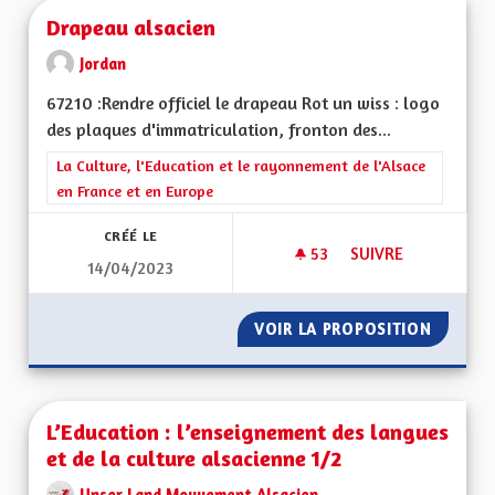
Drapeau alsacien
Jordan
67210 :Rendre officiel le drapeau Rot un wiss : logo
des plaques d'immatriculation, fronton des...
Filtrer les résultats de la catégorie : La Culture, l'Education e
La Culture, l'Education et le rayonnement de l'Alsace
en France et en Europe
CRÉÉ LE
53
53 ABONNÉS
SUIVRE
14/04/2023
DRAPEAU ALSACIEN
VOIR LA PROPOSITION
DRAPEA
L’Education : l’enseignement des langues
et de la culture alsacienne 1/2
Unser Land Mouvement Alsacien