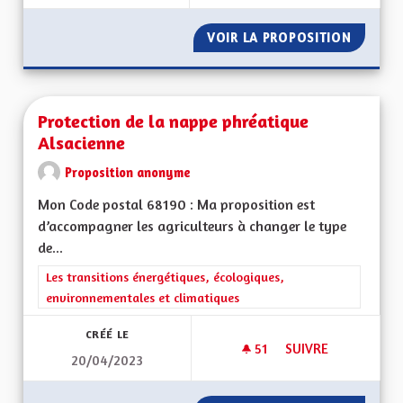
VOIR LA PROPOSITION
BILING
Protection de la nappe phréatique
Alsacienne
Proposition anonyme
Mon Code postal 68190 : Ma proposition est
d’accompagner les agriculteurs à changer le type
de...
Filtrer les résultats de la catégorie : Les transitions énergéti
Les transitions énergétiques, écologiques,
environnementales et climatiques
CRÉÉ LE
51
51 ABONNÉS
SUIVRE
20/04/2023
PROTECTION DE LA