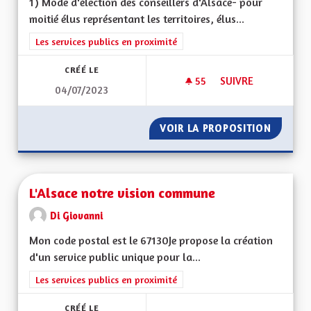
1) Mode d'élection des conseillers d'Alsace- pour
moitié élus représentant les territoires, élus...
Filtrer les résultats de la catégorie : Les services publics en pro
Les services publics en proximité
CRÉÉ LE
55
55 ABONNÉS
SUIVRE
04/07/2023
ORGANISATION DE 
VOIR LA PROPOSITION
ORGANI
L'Alsace notre vision commune
Di Giovanni
Mon code postal est le 67130Je propose la création
d'un service public unique pour la...
Filtrer les résultats de la catégorie : Les services publics en pro
Les services publics en proximité
CRÉÉ LE