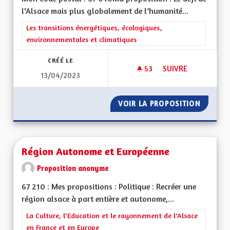
l'Alsace mais plus globalement de l’humanité...
Filtrer les résultats de la catégorie : Les transitions énergéti
Les transitions énergétiques, écologiques,
environnementales et climatiques
CRÉÉ LE
53
53 ABONNÉS
SUIVRE
13/04/2023
UNE RÉELLE PRISE 
VOIR LA PROPOSITION
UNE RÉ
Région Autonome et Européenne
Proposition anonyme
67 210 : Mes propositions : Politique : Recréer une
région alsace à part entière et autonome,...
Filtrer les résultats de la catégorie : La Culture, l'Education e
La Culture, l'Education et le rayonnement de l'Alsace
en France et en Europe