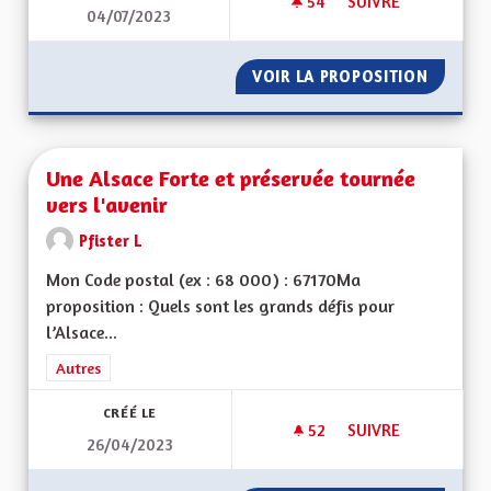
54
54 ABONNÉS
SUIVRE
04/07/2023
LA GESTION DES HÔ
VOIR LA PROPOSITION
LA GES
Une Alsace Forte et préservée tournée
vers l'avenir
Pfister L
Mon Code postal (ex : 68 000) : 67170Ma
proposition : Quels sont les grands défis pour
l’Alsace...
Filtrer les résultats de la catégorie : Autres
Autres
CRÉÉ LE
52
52 ABONNÉS
SUIVRE
26/04/2023
UNE ALSACE FORTE 