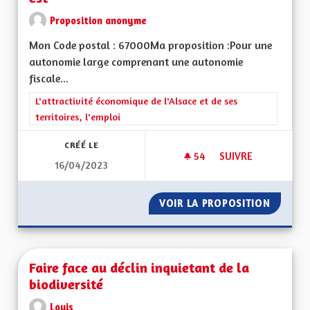
Proposition anonyme
Mon Code postal : 67000Ma proposition :Pour une
autonomie large comprenant une autonomie
fiscale...
Filtrer les résultats de la catégorie : L'attractivité économique 
L'attractivité économique de l'Alsace et de ses
territoires, l'emploi
CRÉÉ LE
54
54 ABONNÉS
SUIVRE
16/04/2023
POUR UNE ALSACE
VOIR LA PROPOSITION
POUR U
Faire face au déclin inquietant de la
biodiversité
Louis