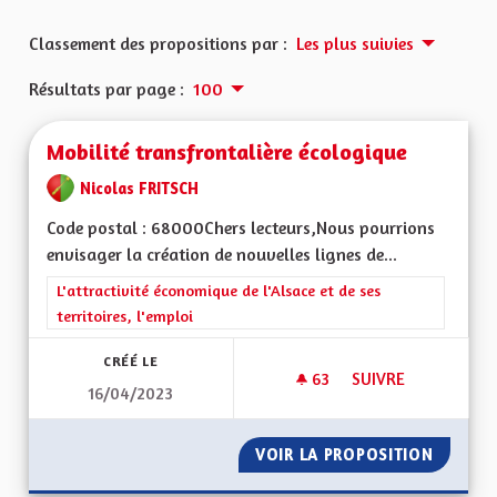
Classement des propositions par :
Les plus suivies
Résultats par page :
100
Mobilité transfrontalière écologique
Nicolas FRITSCH
Code postal : 68000Chers lecteurs,Nous pourrions
envisager la création de nouvelles lignes de...
Filtrer les résultats de la catégorie : L'attractivité économique 
L'attractivité économique de l'Alsace et de ses
territoires, l'emploi
CRÉÉ LE
63
63 ABONNÉS
SUIVRE
16/04/2023
MOBILITÉ TRANSFR
VOIR LA PROPOSITION
MOBILI