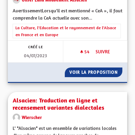
AvertissementLorsqu’il est mentionné « CeA », il faut
comprendre la CeA actuelle avec son...
Filtrer les résultats de la catégorie : La Culture, l'Education e
La Culture, l'Education et le rayonnement de l'Alsace
en France et en Europe
CRÉÉ LE
54
54 ABONNÉS
SUIVRE
04/07/2023
L’EDUCATION : L’E
VOIR LA PROPOSITION
L’EDUC
Alsacien: Traduction en ligne et
recensement variantes dialectales
Wierscher
L' "Alsacien" est un ensemble de variations locales