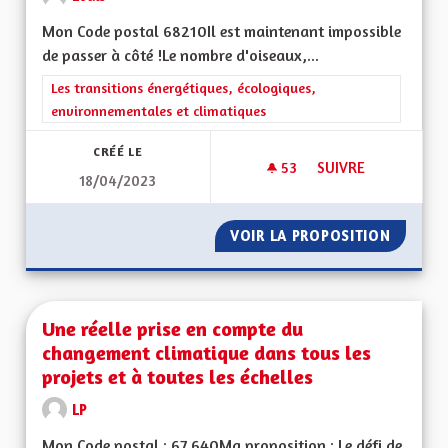
Mon Code postal 68210Il est maintenant impossible
de passer à côté !Le nombre d'oiseaux,...
Filtrer les résultats de la catégorie : Les transitions énergéti
Les transitions énergétiques, écologiques,
environnementales et climatiques
CRÉÉ LE
53
53 ABONNÉS
SUIVRE
18/04/2023
FAIRE FACE AU DÉCL
VOIR LA PROPOSITION
FAIRE F
Une réelle prise en compte du
changement climatique dans tous les
projets et à toutes les échelles
LP
Mon Code postal : 67 640Ma proposition : Le défi de