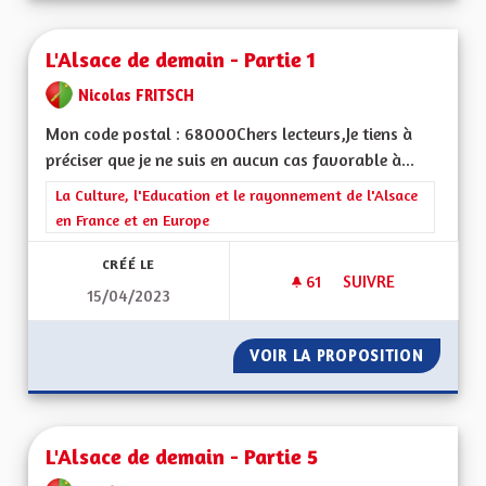
L'Alsace de demain - Partie 1
Nicolas FRITSCH
Mon code postal : 68000Chers lecteurs,Je tiens à
préciser que je ne suis en aucun cas favorable à...
Filtrer les résultats de la catégorie : La Culture, l'Education e
La Culture, l'Education et le rayonnement de l'Alsace
en France et en Europe
CRÉÉ LE
61
61 ABONNÉS
SUIVRE
15/04/2023
L'ALSACE DE DEMAIN
VOIR LA PROPOSITION
L'ALSAC
L'Alsace de demain - Partie 5