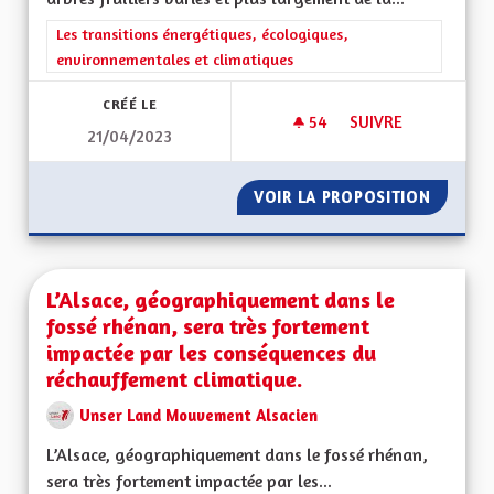
Filtrer les résultats de la catégorie : Les transitions énergéti
Les transitions énergétiques, écologiques,
environnementales et climatiques
CRÉÉ LE
54
54 ABONNÉS
SUIVRE
21/04/2023
UNE ALSACE ARBOR
VOIR LA PROPOSITION
UNE AL
L’Alsace, géographiquement dans le
fossé rhénan, sera très fortement
impactée par les conséquences du
réchauffement climatique.
Unser Land Mouvement Alsacien
L’Alsace, géographiquement dans le fossé rhénan,
sera très fortement impactée par les...