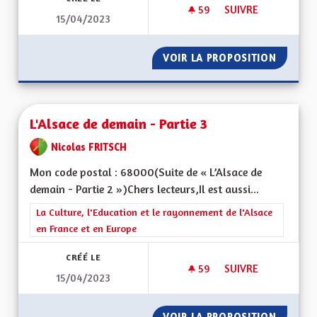
59
59 ABONNÉS
SUIVRE
15/04/2023
L'ALSACE DE DEMAIN
VOIR LA PROPOSITION
L'ALSAC
L'Alsace de demain - Partie 3
Nicolas FRITSCH
Mon code postal : 68000(Suite de « L’Alsace de
demain - Partie 2 »)Chers lecteurs,Il est aussi...
Filtrer les résultats de la catégorie : La Culture, l'Education e
La Culture, l'Education et le rayonnement de l'Alsace
en France et en Europe
CRÉÉ LE
59
59 ABONNÉS
SUIVRE
15/04/2023
L'ALSACE DE DEMAIN
VOIR LA PROPOSITION
L'ALSAC