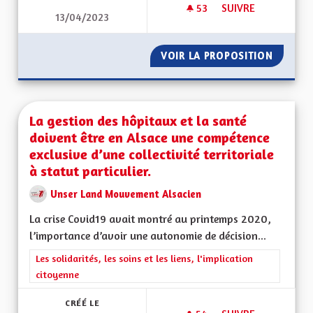
53
53 ABONNÉS
SUIVRE
13/04/2023
L'ALSACE NOTRE V
VOIR LA PROPOSITION
L'ALSA
La gestion des hôpitaux et la santé
doivent être en Alsace une compétence
exclusive d’une collectivité territoriale
à statut particulier.
Unser Land Mouvement Alsacien
La crise Covid19 avait montré au printemps 2020,
l’importance d’avoir une autonomie de décision...
Filtrer les résultats de la catégorie : Les solidarités, les soins e
Les solidarités, les soins et les liens, l'implication
citoyenne
CRÉÉ LE