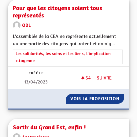
Pour que les citoyens soient tous
représentés
ODL
L'assemblée de la CEA ne représente actuellement
qu'une partie des citoyens qui votent et on n'y...
Filtrer les résultats de la catégorie : Les solidarités, les soins e
Les solidarités, les soins et les liens, l'implication
citoyenne
CRÉÉ LE
54
54 ABONNÉS
SUIVRE
13/04/2023
POUR QUE LES CIT
VOIR LA PROPOSITION
POUR Q
Sortir du Grand Est, enfin !