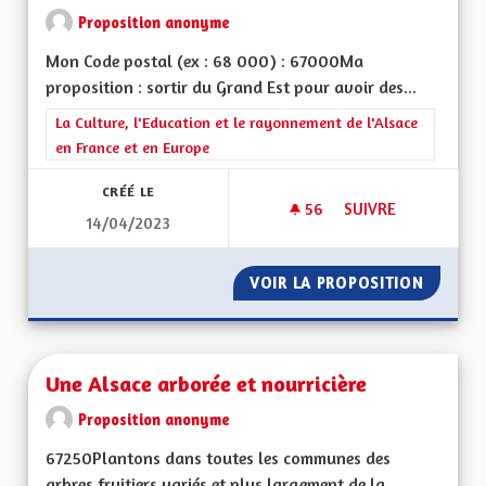
Proposition anonyme
Mon Code postal (ex : 68 000) : 67000Ma
proposition : sortir du Grand Est pour avoir des...
Filtrer les résultats de la catégorie : La Culture, l'Education e
La Culture, l'Education et le rayonnement de l'Alsace
en France et en Europe
CRÉÉ LE
56
56 ABONNÉS
SUIVRE
14/04/2023
SORTIR DU GRAND 
VOIR LA PROPOSITION
SORTIR
Une Alsace arborée et nourricière
Proposition anonyme
67250Plantons dans toutes les communes des
arbres fruitiers variés et plus largement de la...