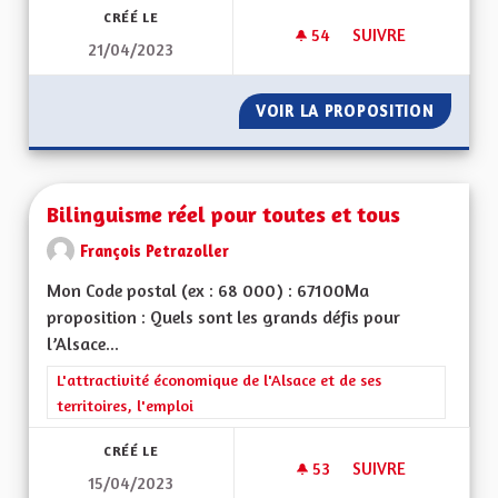
CRÉÉ LE
54
54 ABONNÉS
SUIVRE
21/04/2023
RENDRE LES CHEMI
VOIR LA PROPOSITION
RENDRE
Bilinguisme réel pour toutes et tous
François Petrazoller
Mon Code postal (ex : 68 000) : 67100Ma
proposition : Quels sont les grands défis pour
l’Alsace...
Filtrer les résultats de la catégorie : L'attractivité économique 
L'attractivité économique de l'Alsace et de ses
territoires, l'emploi
CRÉÉ LE
53
53 ABONNÉS
SUIVRE
15/04/2023
BILINGUISME RÉEL