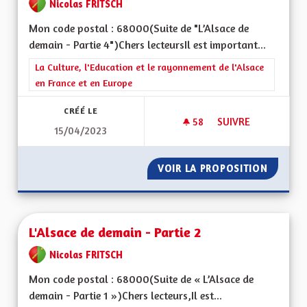
Nicolas FRITSCH
Mon code postal : 68000(Suite de "L’Alsace de
demain - Partie 4")Chers lecteursIl est important...
Filtrer les résultats de la catégorie : La Culture, l'Education e
La Culture, l'Education et le rayonnement de l'Alsace
en France et en Europe
CRÉÉ LE
58
58 ABONNÉS
SUIVRE
15/04/2023
L'ALSACE DE DEMAIN
VOIR LA PROPOSITION
L'ALSAC
L'Alsace de demain - Partie 2
Nicolas FRITSCH
Mon code postal : 68000(Suite de « L’Alsace de
demain - Partie 1 »)Chers lecteurs,Il est...