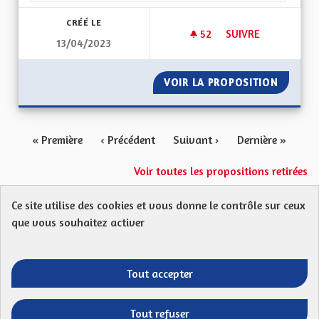
CRÉÉ LE
52
52 ABONNÉS
SUIVRE
13/04/2023
POUR UNE ALSACE 
VOIR LA PROPOSITION
POUR U
« Première
‹ Précédent
Suivant ›
Dernière »
Voir toutes les propositions retirées
Ce site utilise des cookies et vous donne le contrôle sur ceux
Protection des Données
Charte de contribution
que vous souhaitez activer
Mentions légales
FAQ
CGU
Droit d’interpellation citoyenne : comment ça marche ?
Télécharger les fichiers Open Data
Tout accepter
Entre vos mains - Collectivité européenne 
Entre vos mains - Collectivité euro
Entre vos mains - Collectivité
Entre vos mains - Collect
Tout refuser