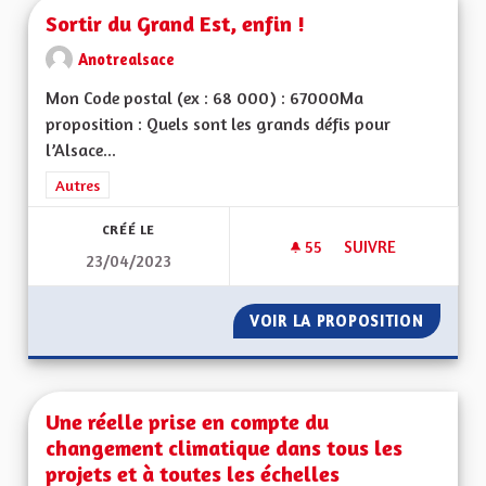
Sortir du Grand Est, enfin !
Anotrealsace
Mon Code postal (ex : 68 000) : 67000Ma
proposition : Quels sont les grands défis pour
l’Alsace...
Filtrer les résultats de la catégorie : Autres
Autres
CRÉÉ LE
55
55 ABONNÉS
SUIVRE
23/04/2023
SORTIR DU GRAND E
VOIR LA PROPOSITION
SORTIR 
Une réelle prise en compte du
changement climatique dans tous les
projets et à toutes les échelles