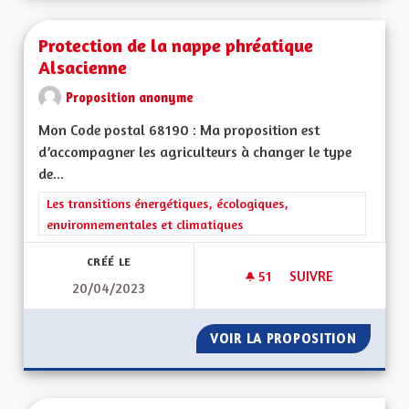
Protection de la nappe phréatique
Alsacienne
Proposition anonyme
Mon Code postal 68190 : Ma proposition est
d’accompagner les agriculteurs à changer le type
de...
Filtrer les résultats de la catégorie : Les transitions énergéti
Les transitions énergétiques, écologiques,
environnementales et climatiques
CRÉÉ LE
51
51 ABONNÉS
SUIVRE
20/04/2023
PROTECTION DE LA
VOIR LA PROPOSITION
PROTEC