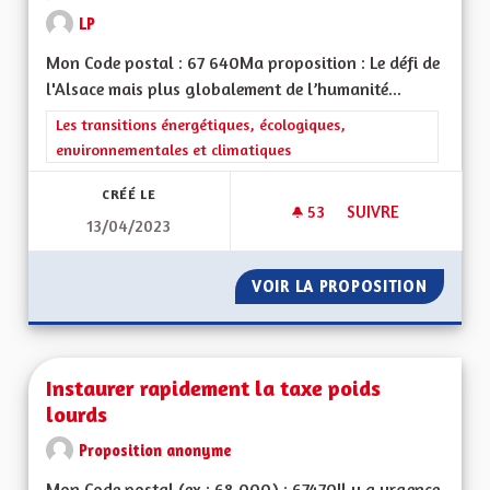
LP
Mon Code postal : 67 640Ma proposition : Le défi de
l'Alsace mais plus globalement de l’humanité...
Filtrer les résultats de la catégorie : Les transitions énergéti
Les transitions énergétiques, écologiques,
environnementales et climatiques
CRÉÉ LE
53
53 ABONNÉS
SUIVRE
13/04/2023
UNE RÉELLE PRISE 
VOIR LA PROPOSITION
UNE RÉ
Instaurer rapidement la taxe poids
lourds
Proposition anonyme
Mon Code postal (ex : 68 000) : 67470Il y a urgence