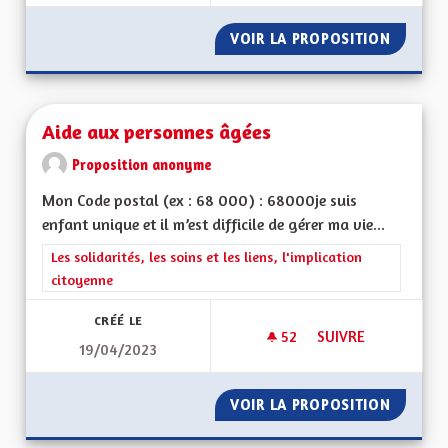
VOIR LA PROPOSITION
METTRE
Aide aux personnes âgées
Proposition anonyme
Mon Code postal (ex : 68 000) : 68000je suis
enfant unique et il m’est difficile de gérer ma vie...
Filtrer les résultats de la catégorie : Les solidarités, les soins e
Les solidarités, les soins et les liens, l'implication
citoyenne
CRÉÉ LE
52
52 ABONNÉS
SUIVRE
19/04/2023
AIDE AUX PERSONN
VOIR LA PROPOSITION
AIDE A