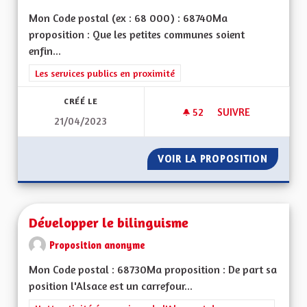
Mon Code postal (ex : 68 000) : 68740Ma
proposition : Que les petites communes soient
enfin...
Filtrer les résultats de la catégorie : Les services publics en pro
Les services publics en proximité
CRÉÉ LE
52
52 ABONNÉS
SUIVRE
21/04/2023
TRANSPORT PUBLIC 
VOIR LA PROPOSITION
TRANSP
Développer le bilinguisme
Proposition anonyme
Mon Code postal : 68730Ma proposition : De part sa
position l'Alsace est un carrefour...