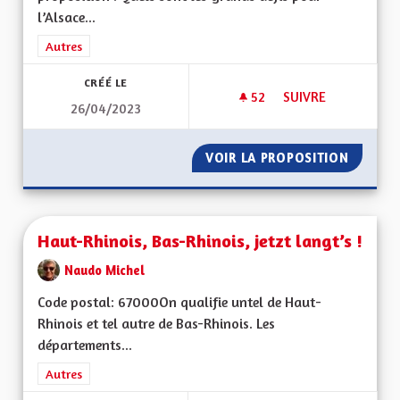
l’Alsace...
Filtrer les résultats de la catégorie : Autres
Autres
CRÉÉ LE
52
52 ABONNÉS
SUIVRE
26/04/2023
UNE ALSACE FORTE 
VOIR LA PROPOSITION
UNE AL
Haut-Rhinois, Bas-Rhinois, jetzt langt’s !
Naudo Michel
Code postal: 67000On qualifie untel de Haut-
Rhinois et tel autre de Bas-Rhinois. Les
départements...
Filtrer les résultats de la catégorie : Autres
Autres