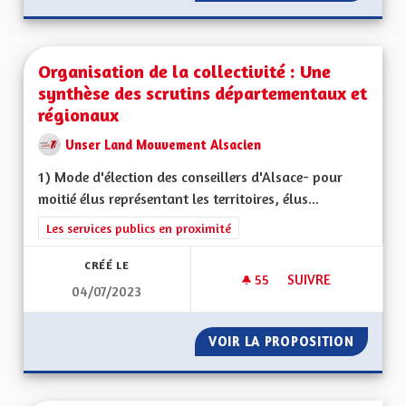
Organisation de la collectivité : Une
synthèse des scrutins départementaux et
régionaux
Unser Land Mouvement Alsacien
1) Mode d'élection des conseillers d'Alsace- pour
moitié élus représentant les territoires, élus...
Filtrer les résultats de la catégorie : Les services publics en pro
Les services publics en proximité
CRÉÉ LE
55
55 ABONNÉS
SUIVRE
04/07/2023
ORGANISATION DE 
VOIR LA PROPOSITION
ORGANI