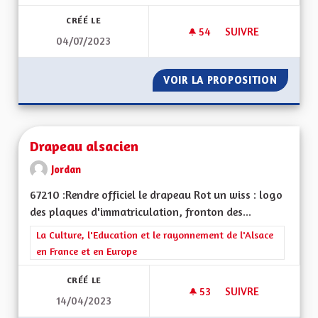
CRÉÉ LE
54
54 ABONNÉS
SUIVRE
04/07/2023
L’EDUCATION : L’E
VOIR LA PROPOSITION
L’EDUC
Drapeau alsacien
Jordan
67210 :Rendre officiel le drapeau Rot un wiss : logo
des plaques d'immatriculation, fronton des...
Filtrer les résultats de la catégorie : La Culture, l'Education e
La Culture, l'Education et le rayonnement de l'Alsace
en France et en Europe
CRÉÉ LE
53
53 ABONNÉS
SUIVRE
14/04/2023
DRAPEAU ALSACIEN