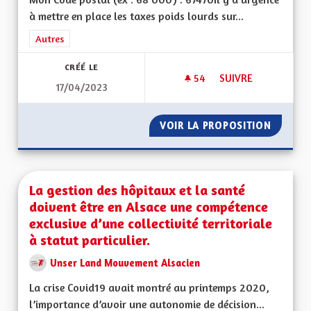
à mettre en place les taxes poids lourds sur...
Filtrer les résultats de la catégorie : Autres
Autres
CRÉÉ LE
54
54 ABONNÉS
SUIVRE
17/04/2023
INSTAURER RAPIDE
VOIR LA PROPOSITION
INSTAU
La gestion des hôpitaux et la santé
doivent être en Alsace une compétence
exclusive d’une collectivité territoriale
à statut particulier.
Unser Land Mouvement Alsacien
La crise Covid19 avait montré au printemps 2020,
l’importance d’avoir une autonomie de décision...