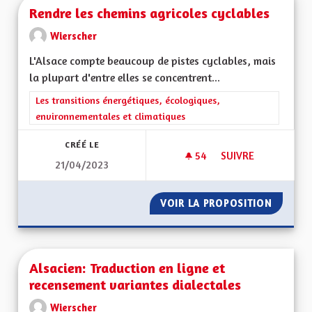
Rendre les chemins agricoles cyclables
Wierscher
L'Alsace compte beaucoup de pistes cyclables, mais
la plupart d'entre elles se concentrent...
Filtrer les résultats de la catégorie : Les transitions énergéti
Les transitions énergétiques, écologiques,
environnementales et climatiques
CRÉÉ LE
54
54 ABONNÉS
SUIVRE
21/04/2023
RENDRE LES CHEMI
VOIR LA PROPOSITION
RENDRE
Alsacien: Traduction en ligne et
recensement variantes dialectales
Wierscher