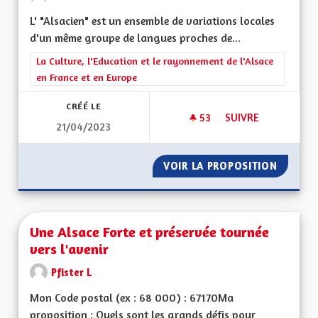
L' "Alsacien" est un ensemble de variations locales
d'un même groupe de langues proches de...
Filtrer les résultats de la catégorie : La Culture, l'Education e
La Culture, l'Education et le rayonnement de l'Alsace
en France et en Europe
CRÉÉ LE
53
53 ABONNÉS
SUIVRE
21/04/2023
ALSACIEN: TRADUCT
VOIR LA PROPOSITION
ALSACI
Une Alsace Forte et préservée tournée
vers l'avenir
Pfister L
Mon Code postal (ex : 68 000) : 67170Ma
proposition : Quels sont les grands défis pour