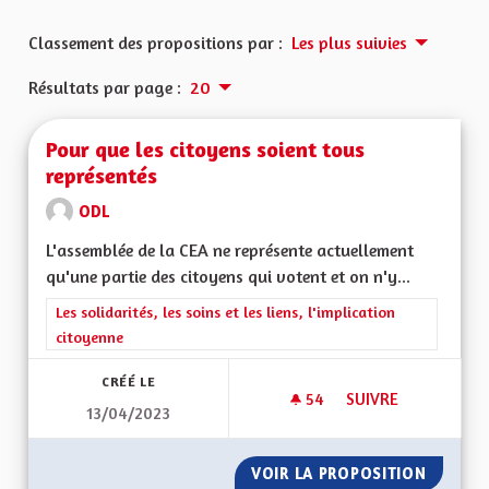
Classement des propositions par :
Les plus suivies
Résultats par page :
20
Pour que les citoyens soient tous
représentés
ODL
L'assemblée de la CEA ne représente actuellement
qu'une partie des citoyens qui votent et on n'y...
Filtrer les résultats de la catégorie : Les solidarités, les soins e
Les solidarités, les soins et les liens, l'implication
citoyenne
CRÉÉ LE
54
54 ABONNÉS
SUIVRE
13/04/2023
POUR QUE LES CIT
VOIR LA PROPOSITION
POUR Q