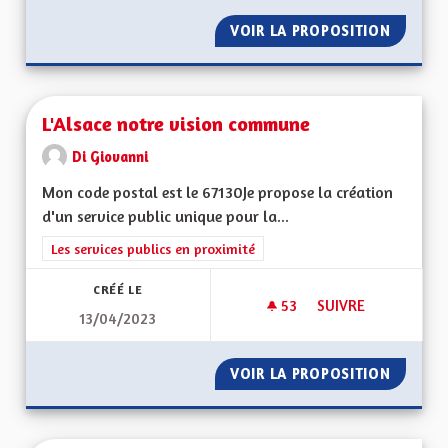
VOIR LA PROPOSITION
DRAPEA
L'Alsace notre vision commune
Di Giovanni
Mon code postal est le 67130Je propose la création
d'un service public unique pour la...
Filtrer les résultats de la catégorie : Les services publics en pro
Les services publics en proximité
CRÉÉ LE
53
53 ABONNÉS
SUIVRE
13/04/2023
L'ALSACE NOTRE V
VOIR LA PROPOSITION
L'ALSA