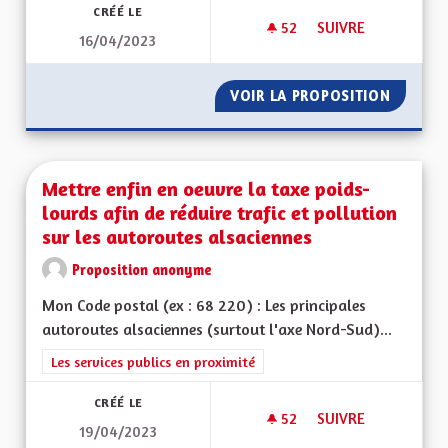
CRÉÉ LE
52
52 ABONNÉS
SUIVRE
16/04/2023
HAUT-RHINOIS, BAS-
VOIR LA PROPOSITION
HAUT-RH
Mettre enfin en oeuvre la taxe poids-
lourds afin de réduire trafic et pollution
sur les autoroutes alsaciennes
Proposition anonyme
Mon Code postal (ex : 68 220) : Les principales
autoroutes alsaciennes (surtout l'axe Nord-Sud)...
Filtrer les résultats de la catégorie : Les services publics en pro
Les services publics en proximité
CRÉÉ LE
52
52 ABONNÉS
SUIVRE
19/04/2023
METTRE ENFIN EN O