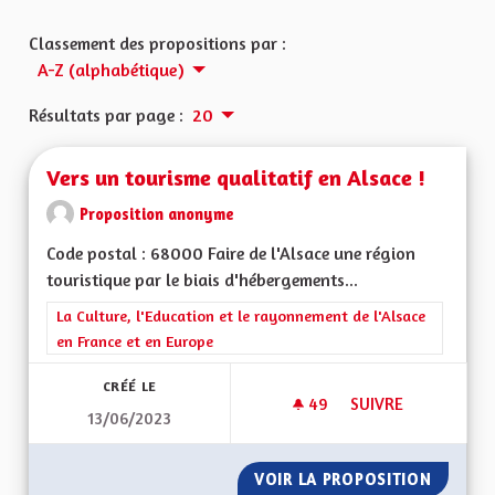
Classement des propositions par :
A-Z (alphabétique)
Résultats par page :
20
Vers un tourisme qualitatif en Alsace !
Proposition anonyme
Code postal : 68000 Faire de l'Alsace une région
touristique par le biais d'hébergements...
Filtrer les résultats de la catégorie : La Culture, l'Education e
La Culture, l'Education et le rayonnement de l'Alsace
en France et en Europe
CRÉÉ LE
49
49 ABONNÉS
SUIVRE
13/06/2023
VERS UN TOURISME 
VOIR LA PROPOSITION
VERS U