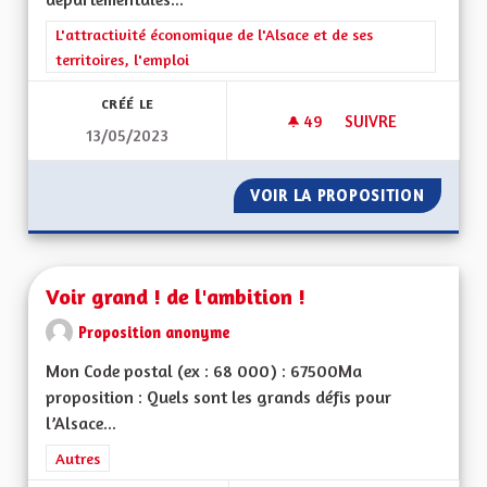
Filtrer les résultats de la catégorie : L'attractivité économique 
L'attractivité économique de l'Alsace et de ses
territoires, l'emploi
CRÉÉ LE
49
49 ABONNÉS
SUIVRE
13/05/2023
VITESSE À 90 KM/
VOIR LA PROPOSITION
VITESS
Voir grand ! de l'ambition !
Proposition anonyme
Mon Code postal (ex : 68 000) : 67500Ma
proposition : Quels sont les grands défis pour
l’Alsace...
Filtrer les résultats de la catégorie : Autres
Autres