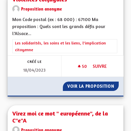
Proposition anonyme
Mon Code postal (ex : 68 000) : 67100 Ma
proposition : Quels sont les grands défis pour
l’Alsace...
Filtrer les résultats de la catégorie : Les solidarités, les soins e
Les solidarités, les soins et les liens, l'implication
citoyenne
CRÉÉ LE
50
50 ABONNÉS
SUIVRE
18/04/2023
VIOLENCES CONJUG
VOIR LA PROPOSITION
VIOLEN
Virez moi ce mot " européenne", de la
C"e"A
Proposition anonyme