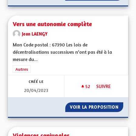
Vers une autonomie complète
Jean LAENGY
Mon Code postal : 67390 Les lois de
décentralisations successives n'ont pas été à la
mesure du...
Filtrer les résultats de la catégorie : Autres
Autres
CRÉÉ LE
52
52 ABONNÉS
SUIVRE
20/04/2023
VERS UNE AUTONO
VOIR LA PROPOSITION
VERS U
Violences conjugales