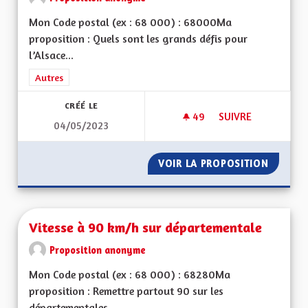
Mon Code postal (ex : 68 000) : 68000Ma
proposition : Quels sont les grands défis pour
l’Alsace...
Filtrer les résultats de la catégorie : Autres
Autres
CRÉÉ LE
49
49 ABONNÉS
SUIVRE
04/05/2023
VIREZ MOI CE MOT 
VOIR LA PROPOSITION
VIREZ 
Vitesse à 90 km/h sur départementale
Proposition anonyme
Mon Code postal (ex : 68 000) : 68280Ma
proposition : Remettre partout 90 sur les
départementales...