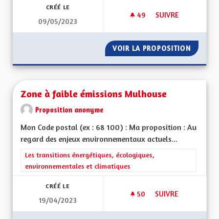
CRÉÉ LE
49
49 ABONNÉS
SUIVRE
09/05/2023
VOIR GRAND ! DE L'
VOIR LA PROPOSITION
VOIR GR
Zone à faible émissions Mulhouse
Proposition anonyme
Mon Code postal (ex : 68 100) : Ma proposition : Au
regard des enjeux environnementaux actuels...
Filtrer les résultats de la catégorie : Les transitions énergéti
Les transitions énergétiques, écologiques,
environnementales et climatiques
CRÉÉ LE
50
50 ABONNÉS
SUIVRE
19/04/2023
ZONE À FAIBLE ÉM