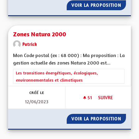
VOIR LA PROPOSITION
ZONE À
Zones Natura 2000
Patrick
Mon Code postal (ex : 68 000) : Ma proposition : La
gestion actuelle des zones Natura 2000 est...
Filtrer les résultats de la catégorie : Les transitions énergéti
Les transitions énergétiques, écologiques,
environnementales et climatiques
CRÉÉ LE
51
51 ABONNÉS
SUIVRE
12/06/2023
ZONES NATURA 20
VOIR LA PROPOSITION
ZONES 