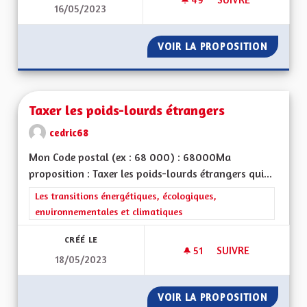
16/05/2023
TAXE DISSUASIVE À
VOIR LA PROPOSITION
TAXE D
Taxer les poids-lourds étrangers
cedric68
Mon Code postal (ex : 68 000) : 68000Ma
proposition : Taxer les poids-lourds étrangers qui...
Filtrer les résultats de la catégorie : Les transitions énergéti
Les transitions énergétiques, écologiques,
environnementales et climatiques
CRÉÉ LE
51
51 ABONNÉS
SUIVRE
18/05/2023
TAXER LES POIDS-
VOIR LA PROPOSITION
TAXER 