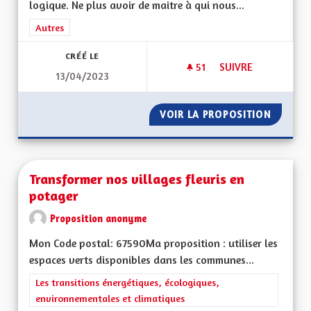
logique. Ne plus avoir de maitre à qui nous...
Filtrer les résultats de la catégorie : Autres
Autres
CRÉÉ LE
51
51 ABONNÉS
SUIVRE
13/04/2023
TOUS SIMPLEMENT 
VOIR LA PROPOSITION
TOUS S
Transformer nos villages fleuris en
potager
Proposition anonyme
Mon Code postal: 67590Ma proposition : utiliser les
espaces verts disponibles dans les communes...
Filtrer les résultats de la catégorie : Les transitions énergéti
Les transitions énergétiques, écologiques,
environnementales et climatiques