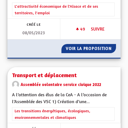
Filtrer les résultats de la catégorie : L'attractivité économique 
L'attractivité économique de l'Alsace et de ses
territoires, l'emploi
CRÉÉ LE
49
49 ABONNÉS
SUIVRE
08/05/2023
TRANSPORT DES P
VOIR LA PROPOSITION
TRANSP
Transport et déplacement
Assemblée volontaire service civique 2022
A l’attention des élus de la CeA - A l’occasion de
l’Assemblée des VSC 1) Création d’une...
Filtrer les résultats de la catégorie : Les transitions énergéti
Les transitions énergétiques, écologiques,
environnementales et climatiques