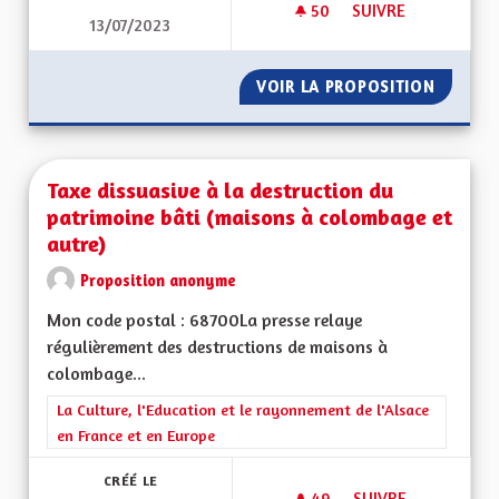
50
50 ABONNÉS
SUIVRE
13/07/2023
TARIFICATION SOCI
VOIR LA PROPOSITION
TARIFI
Taxe dissuasive à la destruction du
patrimoine bâti (maisons à colombage et
autre)
Proposition anonyme
Mon code postal : 68700La presse relaye
régulièrement des destructions de maisons à
colombage...
Filtrer les résultats de la catégorie : La Culture, l'Education e
La Culture, l'Education et le rayonnement de l'Alsace
en France et en Europe
CRÉÉ LE
49
49 ABONNÉS
SUIVRE