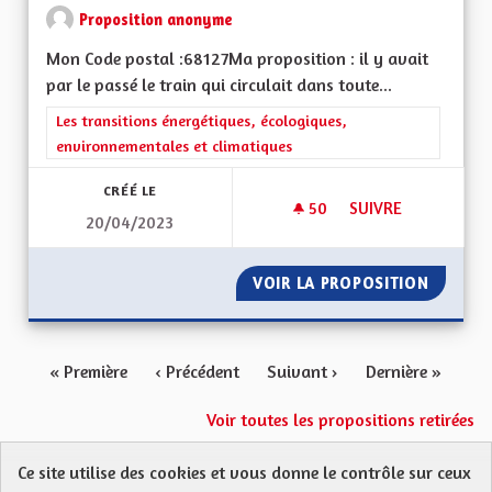
Proposition anonyme
Mon Code postal :68127Ma proposition : il y avait
par le passé le train qui circulait dans toute...
Filtrer les résultats de la catégorie : Les transitions énergéti
Les transitions énergétiques, écologiques,
environnementales et climatiques
CRÉÉ LE
50
50 ABONNÉS
SUIVRE
20/04/2023
TRANSPORTS DURA
VOIR LA PROPOSITION
TRANSP
« Première
‹ Précédent
Suivant ›
Dernière »
Voir toutes les propositions retirées
Ce site utilise des cookies et vous donne le contrôle sur ceux