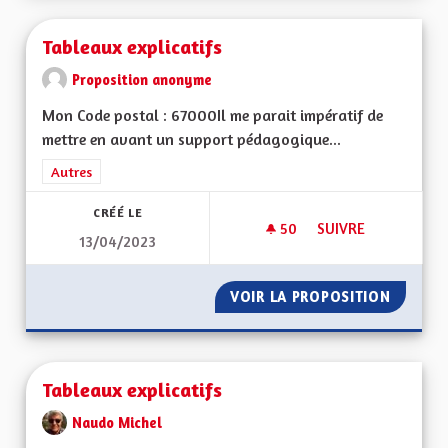
Tableaux explicatifs
Proposition anonyme
Mon Code postal : 67000Il me parait impératif de
mettre en avant un support pédagogique...
Filtrer les résultats de la catégorie : Autres
Autres
CRÉÉ LE
50
50 ABONNÉS
SUIVRE
13/04/2023
TABLEAUX EXPLICAT
VOIR LA PROPOSITION
TABLEA
Tableaux explicatifs
Naudo Michel