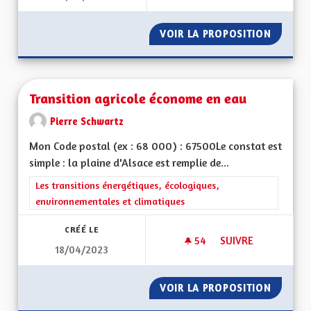
VOIR LA PROPOSITION
TRANSI
Transition agricole économe en eau
Pierre Schwartz
Mon Code postal (ex : 68 000) : 67500Le constat est
simple : la plaine d'Alsace est remplie de...
Filtrer les résultats de la catégorie : Les transitions énergéti
Les transitions énergétiques, écologiques,
environnementales et climatiques
CRÉÉ LE
54
54 ABONNÉS
SUIVRE
18/04/2023
TRANSITION AGRIC
VOIR LA PROPOSITION
TRANSI