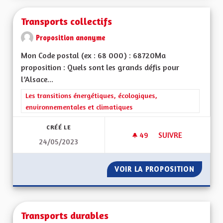
Transports collectifs
Proposition anonyme
Mon Code postal (ex : 68 000) : 68720Ma
proposition : Quels sont les grands défis pour
l’Alsace...
Filtrer les résultats de la catégorie : Les transitions énergéti
Les transitions énergétiques, écologiques,
environnementales et climatiques
CRÉÉ LE
49
49 ABONNÉS
SUIVRE
24/05/2023
TRANSPORTS COLLE
VOIR LA PROPOSITION
TRANSP
Transports durables