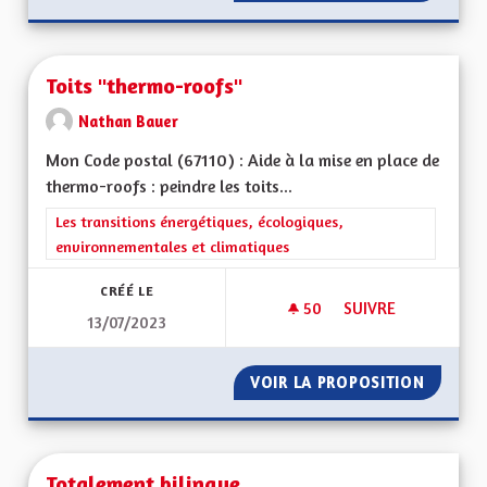
Toits "thermo-roofs"
Nathan Bauer
Mon Code postal (67110) : Aide à la mise en place de
thermo-roofs : peindre les toits...
Filtrer les résultats de la catégorie : Les transitions énergéti
Les transitions énergétiques, écologiques,
environnementales et climatiques
CRÉÉ LE
50
50 ABONNÉS
SUIVRE
13/07/2023
TOITS "THERMO-RO
VOIR LA PROPOSITION
TOITS 
Totalement bilingue