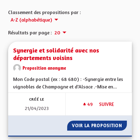
Classement des propositions par :
A-Z (alphabétique)
Résultats par page :
20
Synergie et solidarité avec nos
départements voisins
Proposition anonyme
Mon Code postal (ex : 68 680) : -Synergie entre les
vignobles de Champagne et d'Alsace .-Mise en...
CRÉÉ LE
49
49 ABONNÉS
SUIVRE
21/04/2023
SYNERGIE ET SOLID
VOIR LA PROPOSITION
SYNERG