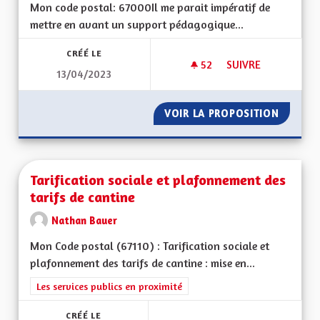
Mon code postal: 67000 Il me parait impératif de
mettre en avant un support pédagogique...
CRÉÉ LE
52
52 ABONNÉS
SUIVRE
13/04/2023
TABLEAUX EXPLICAT
VOIR LA PROPOSITION
TABLEA
Tarification sociale et plafonnement des
tarifs de cantine
Nathan Bauer
Mon Code postal (67110) : Tarification sociale et
plafonnement des tarifs de cantine : mise en...
Filtrer les résultats de la catégorie : Les services publics en pro
Les services publics en proximité
CRÉÉ LE