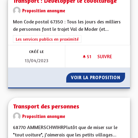
Transport : Développer le covoiturage
Proposition anonyme
Mon Code postal 67350 : Tous les jours des milliers
de personnes font le trajet Val de Moder (et...
Filtrer les résultats de la catégorie : Les services publics en pro
Les services publics en proximité
CRÉÉ LE
51
51 ABONNÉS
SUIVRE
13/04/2023
TRANSPORT : DÉVE
VOIR LA PROPOSITION
TRANSP
Transport des personnes
Proposition anonyme
68770 AMMERSCHWIHRPlutôt que de miser sur le
"tout voiture", j'aimerais que les petits villages...