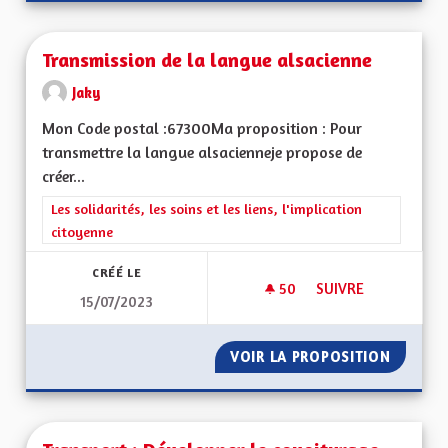
Transmission de la langue alsacienne
Jaky
Mon Code postal :67300Ma proposition : Pour
transmettre la langue alsacienneje propose de
créer...
Filtrer les résultats de la catégorie : Les solidarités, les soins e
Les solidarités, les soins et les liens, l'implication
citoyenne
CRÉÉ LE
50
50 ABONNÉS
SUIVRE
15/07/2023
TRANSMISSION DE 
VOIR LA PROPOSITION
TRANSM