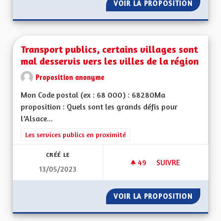
VOIR LA PROPOSITION
TRANSP
Transport publics, certains villages sont
mal desservis vers les villes de la région
Proposition anonyme
Mon Code postal (ex : 68 000) : 68280Ma
proposition : Quels sont les grands défis pour
l’Alsace...
Filtrer les résultats de la catégorie : Les services publics en pro
Les services publics en proximité
CRÉÉ LE
49
49 ABONNÉS
SUIVRE
13/05/2023
TRANSPORT PUBLICS
VOIR LA PROPOSITION
TRANSPO