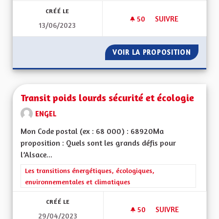
CRÉÉ LE
50
50 ABONNÉS
SUIVRE
13/06/2023
TRANSFORMER NOS 
VOIR LA PROPOSITION
TRANSF
Transit poids lourds sécurité et écologie
ENGEL
Mon Code postal (ex : 68 000) : 68920Ma
proposition : Quels sont les grands défis pour
l’Alsace...
Filtrer les résultats de la catégorie : Les transitions énergéti
Les transitions énergétiques, écologiques,
environnementales et climatiques
CRÉÉ LE
50
50 ABONNÉS
SUIVRE
29/04/2023
TRANSIT POIDS LOU