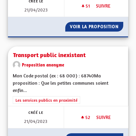
CRÉÉ LE
51
51 ABONNÉS
SUIVRE
21/04/2023
TRANSPORT ET DÉ
VOIR LA PROPOSITION
TRANSP
Transport public inexistant
Proposition anonyme
Mon Code postal (ex : 68 000) : 68740Ma
proposition : Que les petites communes soient
enfin...
Filtrer les résultats de la catégorie : Les services publics en pro
Les services publics en proximité
CRÉÉ LE
52
52 ABONNÉS
SUIVRE
21/04/2023
TRANSPORT PUBLIC 