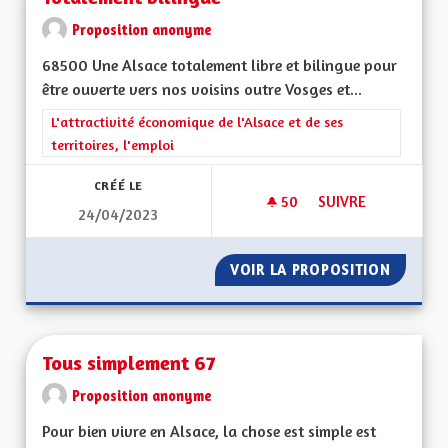
Proposition anonyme
68500 Une Alsace totalement libre et bilingue pour
être ouverte vers nos voisins outre Vosges et...
Filtrer les résultats de la catégorie : L'attractivité économique 
L'attractivité économique de l'Alsace et de ses
territoires, l'emploi
CRÉÉ LE
50
50 ABONNÉS
SUIVRE
24/04/2023
TOTALEMENT BILIN
VOIR LA PROPOSITION
TOTALE
Tous simplement 67
Proposition anonyme
Pour bien vivre en Alsace, la chose est simple est