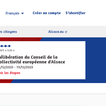
Créer un compte
S'identifier
Français
Choisir la langue
Sprache wählen
s citoyens
Alsace.eu
(Lien externe)
APE 4 SUR 4
élibération du Conseil de la
ollectivité européenne d'Alsace
8/12/2023 - 19/12/2023
oir les étapes