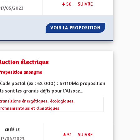
50
50 ABONNÉS
SUIVRE
17/05/2023
PRISE EN CHARGE DE LA PERSONNE ÂGÉE "SEMI-AUTONOME".
PRISE EN CHARGE DU TER SUR
E DE LA PERSONNE ÂGÉE "SEMI-AUTONOME".
VOIR LA PROPOSITION
PRISE EN CHARGE
duction électrique
Proposition anonyme
Code postal (ex : 68 000) : 67110Ma proposition
ls sont les grands défis pour l’Alsace...
rer les résultats de la catégorie : Les transitions énergétiques, écolog
transitions énergétiques, écologiques,
ironnementales et climatiques
iques, environnementales et climatiques
CRÉÉ LE
51
51 ABONNÉS
SUIVRE
13/04/2023
AVEC NOS VIEUX MOULINS
PRODUCTION ÉLECTRIQUE