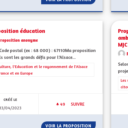
position éducation
Pro
amb
Proposition anonyme
MJC
ode postal (ex : 68 000) : 67110Ma proposition
ls sont les grands défis pour l’Alsace...
Selon
rer les résultats de la catégorie : La Culture, l'Education et le rayonne
ulture, l'Education et le rayonnement de l'Alsace
proje
rance et en Europe
Filt
Les 
cit
CRÉÉ LE
49
49 ABONNÉS
SUIVRE
13/04/2023
PROPOSITION ÉDUCATION
VOIR LA PROPOSITION
PROPOSITION ÉD