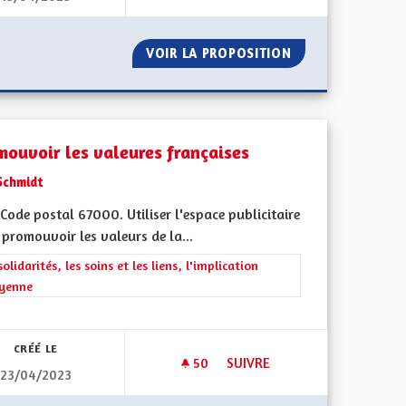
ECTRICITÉ AVEC NOS VIEUX MOULINS
VOIR LA PROPOSITION
PRODUCTION ÉLE
mouvoir les valeures françaises
Schmidt
ode postal 67000. Utiliser l'espace publicitaire
promouvoir les valeurs de la...
rer les résultats de la catégorie : Les solidarités, les soins et les liens, 
solidarités, les soins et les liens, l'implication
oyenne
ment de l'Alsace en France et en Europe
CRÉÉ LE
50
50 ABONNÉS
SUIVRE
23/04/2023
USTRIEL ET DE SAVOIR-FAIRE DÈS LE CM1
PROMOUVOIR LES VALEURES 