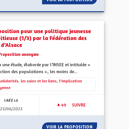
position pour une politique jeunesse
itieuse (1/3) par la Fédération des
 d’Alsace
Proposition anonyme
 une étude, élaborée par l’INSEE et intitulée «
ment de l'Alsace en France et en Europe
ction des populations », les moins de...
rer les résultats de la catégorie : Les solidarités, les soins et les liens, 
solidarités, les soins et les liens, l'implication
oyenne
CRÉÉ LE
49
49 ABONNÉS
SUIVRE
23/06/2023
PROPOSITION POUR UNE POLIT
UCATION
VOIR LA PROPOSITION
PROPOSITION POU