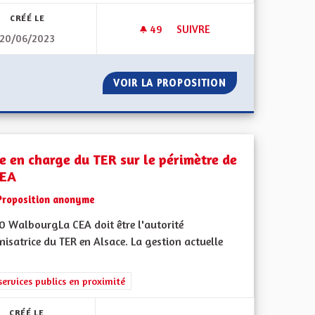
CRÉÉ LE
49
49 ABONNÉS
SUIVRE
20/06/2023
E
PRÉSERVER LE VISAGE DE L'A
 ALSACIENNE
VOIR LA PROPOSITION
PRÉSERVER LE VI
se en charge du TER sur le périmètre de
CEA
Proposition anonyme
0 WalbourgLa CEA doit être l'autorité
isatrice du TER en Alsace. La gestion actuelle
l'implication citoyenne
rer les résultats de la catégorie : Les services publics en proximité
services publics en proximité
CRÉÉ LE