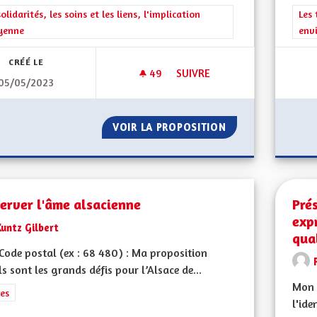
rer les résultats de la catégorie : Les solidarités, les soins et les liens, 
solidarités, les soins et les liens, l'implication
Filt
Les 
yenne
env
CRÉÉ LE
49
49 ABONNÉS
SUIVRE
05/05/2023
POURQUOI SE SÉPARER DU GR
VOIR LA PROPOSITION
POURQUOI SE SÉP
erver l'âme alsacienne
Prés
exp
untz Gilbert
qua
ode postal (ex : 68 480) : Ma proposition
ls sont les grands défis pour l’Alsace de...
Mon 
rer les résultats de la catégorie : Autres
es
l'ide