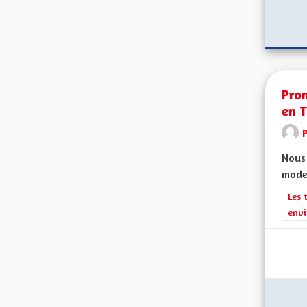
Prom
en T
Nous 
mode 
Filt
Les 
envi