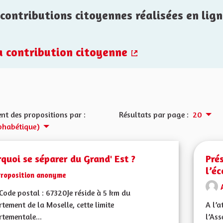
contributions citoyennes réalisées en lign
la contribution citoyenne
(Lien externe)
nt des propositions par :
Résultats par page :
20
phabétique)
quoi se séparer du Grand' Est ?
Pré
l’é
Proposition anonyme
ode postal : 67320Je réside à 5 km du
tement de la Moselle, cette limite
A l’a
tementale...
l’Ass