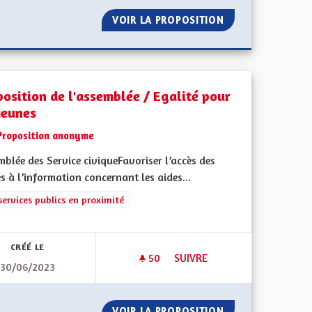
OURISME INDUSTRIEL ET DE SAVOIR-FAIRE DÈS LE CM1
VOIR LA PROPOSITION
PROMOUVOIR LES
position de l'assemblée / Egalité pour
jeunes
Proposition anonyme
blée des Service civiqueFavoriser l’accès des
s à l’information concernant les aides...
iques, environnementales et climatiques
rer les résultats de la catégorie : Les services publics en proximité
services publics en proximité
CRÉÉ LE
50
50 ABONNÉS
SUIVRE
30/06/2023
E VIE, UNE VIE EN TINY HOUSE :))
PROPOSITION DE L'ASSEMBLÉE
UTRE MODE DE VIE, UNE VIE EN TINY HOUSE :))
VOIR LA PROPOSITION
PROPOSITION DE 