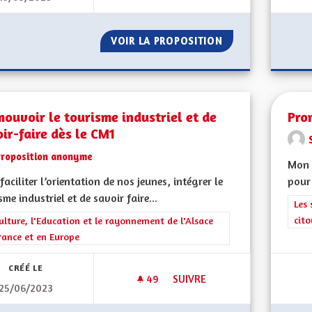
VOIR LA PROPOSITION
PRODUCTION D'ÉL
ouvoir le tourisme industriel et de
Pro
ir-faire dès le CM1
Proposition anonyme
Mon C
faciliter l’orientation de nos jeunes, intégrer le
pour 
sme industriel et de savoir faire...
Filt
Les 
cit
rer les résultats de la catégorie : La Culture, l'Education et le rayonne
ulture, l'Education et le rayonnement de l'Alsace
rance et en Europe
CRÉÉ LE
49
49 ABONNÉS
SUIVRE
25/06/2023
PROMOUVOIR LE TOURISME IND