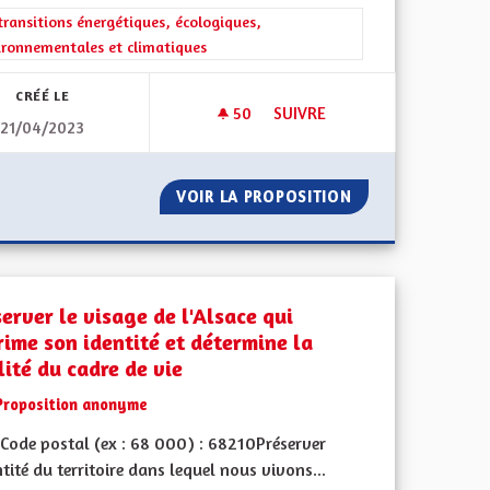
l'implication citoyenne
rer les résultats de la catégorie : Les transitions énergétiques, écolog
transitions énergétiques, écologiques,
ironnementales et climatiques
CRÉÉ LE
50
50 ABONNÉS
SUIVRE
21/04/2023
AND' EST ?
PRÉSERVATION DE LA BIODIVE
ARER DU GRAND' EST ?
VOIR LA PROPOSITION
PRÉSERVATION DE
erver le visage de l'Alsace qui
rime son identité et détermine la
lité du cadre de vie
Proposition anonyme
Code postal (ex : 68 000) : 68210Préserver
ntité du territoire dans lequel nous vivons...