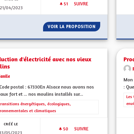
51
51 ABONNÉS
SUIVRE
21/04/2023
VOIR LA PROPOSITION
PRISE EN CHARG
uction d'électricité avec nos vieux
Pro
lins
anile
Mon 
Code postal : 67330En Alsace nous avons nos
: Que
aux fort et ... nos moulins installés sur...
Filt
Les 
env
rer les résultats de la catégorie : Les transitions énergétiques, écolog
transitions énergétiques, écologiques,
ronnementales et climatiques
CRÉÉ LE
50
50 ABONNÉS
SUIVRE
13/05/2023
PRODUCTION D'ÉLECTRICITÉ 