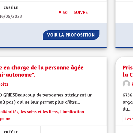
CRÉÉ LE
50
50 ABONNÉS
SUIVRE
16/05/2023
PRÉSERVER L'ÂME ALSACIENN
VOIR LA PROPOSITION
PRÉSERVER L'ÂME
e en charge de la personne âgée
Pri
mi-autonome".
la 
oltz
0 GRIESBeaucoup de personnes atteignent un
6736
où pas) qui ne leur permet plus d'être...
organ
du...
rer les résultats de la catégorie : Les solidarités, les soins et les liens, 
solidarités, les soins et les liens, l'implication
yenne
Filt
Les 
CRÉÉ LE