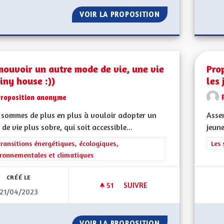
VOIR LA PROPOSITION
PROMOUVOIR LE T
ouvoir un autre mode de vie, une vie
Pro
iny house :))
les 
Proposition anonyme
sommes de plus en plus à vouloir adopter un
Assem
de vie plus sobre, qui soit accessible...
jeune
rer les résultats de la catégorie : Les transitions énergétiques, écolog
transitions énergétiques, écologiques,
Filt
Les 
ronnementales et climatiques
CRÉÉ LE
51
51 ABONNÉS
SUIVRE
21/04/2023
PROMOUVOIR UN AUTRE MODE D
VOIR LA PROPOSITION
PROMOUVOIR UN A