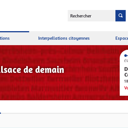
Rechercher
tions
Interpellations citoyennes
Espace
ÉT
Alsace de demain
D
C
1
V