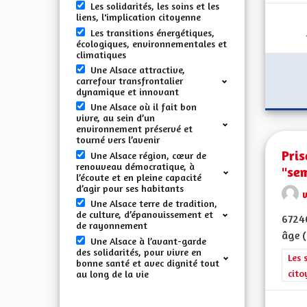
Les solidarités, les soins et les
liens, l'implication citoyenne
Les transitions énergétiques,
écologiques, environnementales et
climatiques
Une Alsace attractive,
carrefour transfrontalier
dynamique et innovant
Une Alsace où il fait bon
vivre, au sein d’un
environnement préservé et
tourné vers l’avenir
Pris
Une Alsace région, cœur de
renouveau démocratique, à
"se
l’écoute et en pleine capacité
d’agir pour ses habitants
v
Une Alsace terre de tradition,
de culture, d’épanouissement et
6724
de rayonnement
âge (
Une Alsace à l’avant-garde
des solidarités, pour vivre en
Filt
Les 
bonne santé et avec dignité tout
cito
au long de la vie