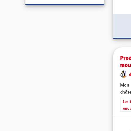
Prod
mou
d
Mon 
châte
Filt
Les 
envi