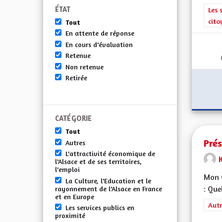
ÉTAT
Filt
Les 
cito
Tout
En attente de réponse
En cours d'évaluation
Retenue
Non retenue
Retirée
CATÉGORIE
Tout
Prés
Autres
L'attractivité économique de
K
l'Alsace et de ses territoires,
l'emploi
Mon C
La Culture, l'Education et le
: Que
rayonnement de l'Alsace en France
et en Europe
Filt
Autr
Les services publics en
proximité