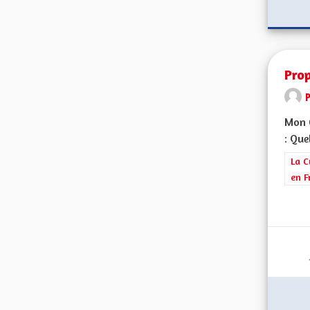
Pro
Mon C
: Que
Filt
La C
en F