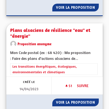
VOIR LA PROPOSITION
PLAFON
Plans alsaciens de résilience "eau" et
"énergie"
Proposition anonyme
Mon Code postal (ex : 68 420) : Ma proposition
: Faire des plans d'actions alsaciens de...
Filtrer les résultats de la catégorie : Les transitions énergéti
Les transitions énergétiques, écologiques,
environnementales et climatiques
CRÉÉ LE
51
51 ABONNÉS
SUIVRE
14/04/2023
PLANS ALSACIENS D
VOIR LA PROPOSITION
PLANS A