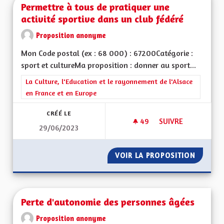
Permettre à tous de pratiquer une
activité sportive dans un club fédéré
Proposition anonyme
Mon Code postal (ex : 68 000) : 67200Catégorie :
sport et cultureMa proposition : donner au sport...
Filtrer les résultats de la catégorie : La Culture, l'Education e
La Culture, l'Education et le rayonnement de l'Alsace
en France et en Europe
CRÉÉ LE
49
49 ABONNÉS
SUIVRE
29/06/2023
PERMETTRE À TOUS 
VOIR LA PROPOSITION
PERMET
Perte d'autonomie des personnes âgées
Proposition anonyme