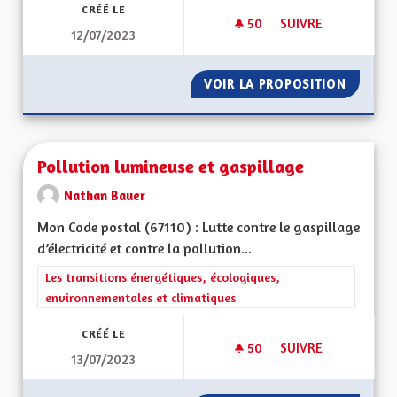
CRÉÉ LE
50
50 ABONNÉS
SUIVRE
12/07/2023
VOIR LA PROPOSITION
PÔLE M
Pollution lumineuse et gaspillage
Nathan Bauer
Mon Code postal (67110) : Lutte contre le gaspillage
d’électricité et contre la pollution...
Filtrer les résultats de la catégorie : Les transitions énergéti
Les transitions énergétiques, écologiques,
environnementales et climatiques
CRÉÉ LE
50
50 ABONNÉS
SUIVRE
13/07/2023
POLLUTION LUMINE