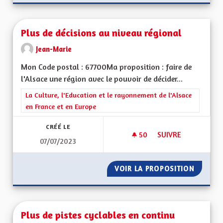
Plus de décisions au niveau régional
Jean-Marie
Mon Code postal : 67700Ma proposition : faire de
l'Alsace une région avec le pouvoir de décider...
Filtrer les résultats de la catégorie : La Culture, l'Education e
La Culture, l'Education et le rayonnement de l'Alsace
en France et en Europe
CRÉÉ LE
50
50 ABONNÉS
SUIVRE
07/07/2023
PLUS DE DÉCISIONS
VOIR LA PROPOSITION
PLUS D
Plus de pistes cyclables en continu