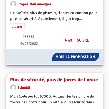
Proposition anonyme
67150Créer plus de pistes cyclables en continu pour
plus de sécurité. Acutellement, il y a trop...
Filtrer les résultats de la catégorie : Autres
Autres
CRÉÉ LE
49
49 ABONNÉS
SUIVRE
19/06/2023
PLUS DE PISTES CY
VOIR LA PROPOSITION
PLUS D
Plus de sécurité, plus de forces de l'ordre
Schmidt
Mon Code postal 67000. Augmenter le nombre de
forces de l'ordre pour un retour à la sécurité dans...