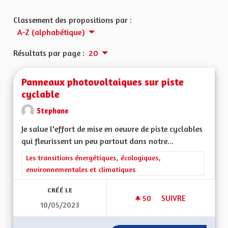
Classement des propositions par :
A-Z (alphabétique)
Résultats par page :
20
Panneaux photovoltaiques sur piste
cyclable
Stephane
Je salue l'effort de mise en oeuvre de piste cyclables
qui fleurissent un peu partout dans notre...
Filtrer les résultats de la catégorie : Les transitions énergéti
Les transitions énergétiques, écologiques,
environnementales et climatiques
CRÉÉ LE
50
50 ABONNÉS
SUIVRE
10/05/2023
PANNEAUX PHOTOVO