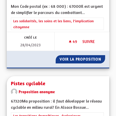
Mon Code postal (ex : 68 000) : 67000Il est urgent
de simplifier le parcours du combattant...
Filtrer les résultats de la catégorie : Les solidarités, les soins e
Les solidarités, les soins et les liens, l'implication
citoyenne
CRÉÉ LE
49
49 ABONNÉS
SUIVRE
28/04/2023
PERTE D'AUTONOMI
VOIR LA PROPOSITION
PERTE 
Pistes cyclable
Proposition anonyme
67320Ma proposition : il faut développer le réseau
cyclable en milieu rural! En Alsace Bossue...
Filtrer les résultats de la catégorie : Les transitions énergéti
Les transitions énergétiques, écologiques,