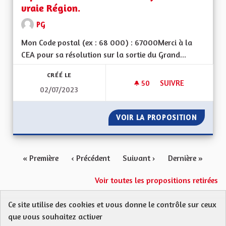
vraie Région.
PG
Mon Code postal (ex : 68 000) : 67000Merci à la
CEA pour sa résolution sur la sortie du Grand...
CRÉÉ LE
50
50 ABONNÉS
SUIVRE
02/07/2023
POUR QUE LA SEULE
VOIR LA PROPOSITION
POUR Q
« Première
‹ Précédent
Suivant ›
Dernière »
Voir toutes les propositions retirées
Ce site utilise des cookies et vous donne le contrôle sur ceux
Protection des Données
Charte de contribution
que vous souhaitez activer