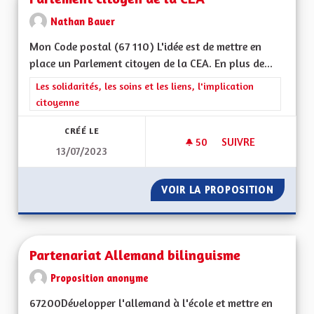
Nathan Bauer
Mon Code postal (67 110) L'idée est de mettre en
place un Parlement citoyen de la CEA. En plus de...
Filtrer les résultats de la catégorie : Les solidarités, les soins e
Les solidarités, les soins et les liens, l'implication
citoyenne
CRÉÉ LE
50
50 ABONNÉS
SUIVRE
13/07/2023
PARLEMENT CITOYEN
VOIR LA PROPOSITION
PARLEM
Partenariat Allemand bilinguisme
Proposition anonyme
67200Développer l'allemand à l'école et mettre en