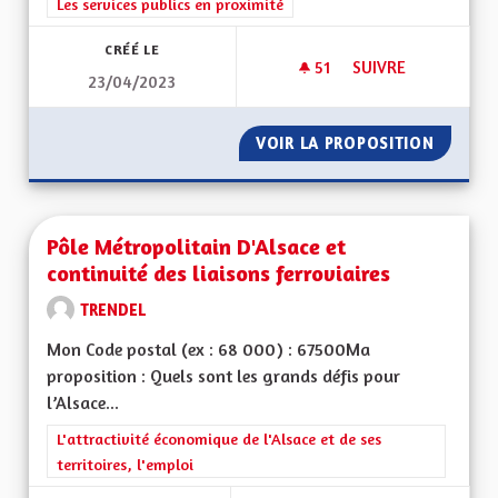
Filtrer les résultats de la catégorie : Les services publics en pro
Les services publics en proximité
CRÉÉ LE
51
51 ABONNÉS
SUIVRE
23/04/2023
PLUS DE SÉCURITÉ,
VOIR LA PROPOSITION
PLUS DE
Pôle Métropolitain D'Alsace et
continuité des liaisons ferroviaires
TRENDEL
Mon Code postal (ex : 68 000) : 67500Ma
proposition : Quels sont les grands défis pour
l’Alsace...
Filtrer les résultats de la catégorie : L'attractivité économique 
L'attractivité économique de l'Alsace et de ses
territoires, l'emploi