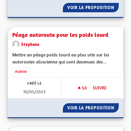
VOIR LA PROPOSITION
PARTIC
Péage autoroute pour les poids lourd
Stephane
Mettre un péage poids lourd au plus vite sur les
autoroutes alsacienne qui sont devenues des...
Filtrer les résultats de la catégorie : Autres
Autres
CRÉÉ LE
50
50 ABONNÉS
SUIVRE
10/05/2023
PÉAGE AUTOROUTE 
VOIR LA PROPOSITION
PÉAGE 