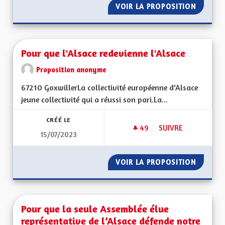
VOIR LA PROPOSITION
POLLUT
Pour que l'Alsace redevienne l'Alsace
Proposition anonyme
67210 GoxwillerLa collectivité européenne d'Alsace
jeune collectivité qui a réussi son pari.La...
CRÉÉ LE
49
49 ABONNÉS
SUIVRE
15/07/2023
POUR QUE L'ALSACE
VOIR LA PROPOSITION
POUR Q
Pour que la seule Assemblée élue
représentative de l’Alsace défende notre