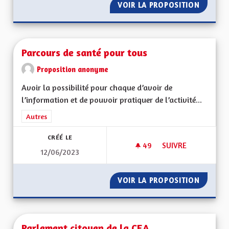
VOIR LA PROPOSITION
PANNEA
Parcours de santé pour tous
Proposition anonyme
Avoir la possibilité pour chaque d’avoir de
l’information et de pouvoir pratiquer de l’activité...
Filtrer les résultats de la catégorie : Autres
Autres
CRÉÉ LE
49
49 ABONNÉS
SUIVRE
12/06/2023
PARCOURS DE SANT
VOIR LA PROPOSITION
PARCOU
Parlement citoyen de la CEA