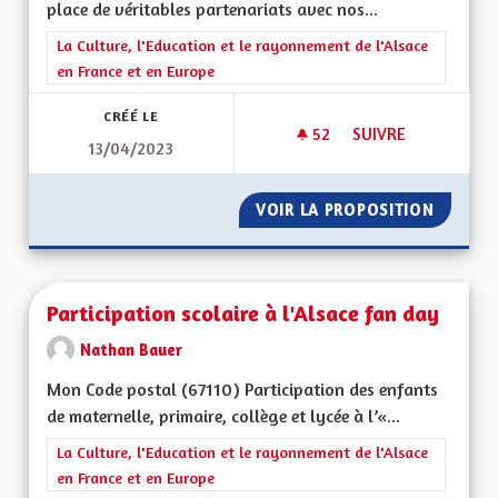
place de véritables partenariats avec nos...
Filtrer les résultats de la catégorie : La Culture, l'Education e
La Culture, l'Education et le rayonnement de l'Alsace
en France et en Europe
CRÉÉ LE
52
52 ABONNÉS
SUIVRE
13/04/2023
PARTENARIAT ALLE
VOIR LA PROPOSITION
PARTEN
Participation scolaire à l'Alsace fan day
Nathan Bauer
Mon Code postal (67110) Participation des enfants
de maternelle, primaire, collège et lycée à l’«...
Filtrer les résultats de la catégorie : La Culture, l'Education e
La Culture, l'Education et le rayonnement de l'Alsace
en France et en Europe