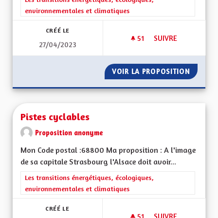
environnementales et climatiques
CRÉÉ LE
51
51 ABONNÉS
SUIVRE
27/04/2023
PISTES CYCLABLE
VOIR LA PROPOSITION
PISTES 
Pistes cyclables
Proposition anonyme
Mon Code postal :68800 Ma proposition : A l'image
de sa capitale Strasbourg l'Alsace doit avoir...
Filtrer les résultats de la catégorie : Les transitions énergéti
Les transitions énergétiques, écologiques,
environnementales et climatiques
CRÉÉ LE
51
51 ABONNÉS
SUIVRE