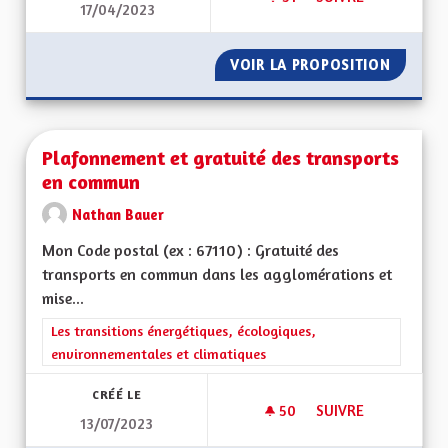
17/04/2023
PISTES CYCLABLES
VOIR LA PROPOSITION
PISTES
Plafonnement et gratuité des transports
en commun
Nathan Bauer
Mon Code postal (ex : 67110) : Gratuité des
transports en commun dans les agglomérations et
mise...
Filtrer les résultats de la catégorie : Les transitions énergéti
Les transitions énergétiques, écologiques,
environnementales et climatiques
CRÉÉ LE
50
50 ABONNÉS
SUIVRE
13/07/2023
PLAFONNEMENT ET 