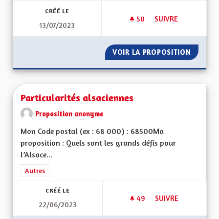
CRÉÉ LE
50
50 ABONNÉS
SUIVRE
13/07/2023
PARTICIPATION SCOL
VOIR LA PROPOSITION
PARTICI
Particularités alsaciennes
Proposition anonyme
Mon Code postal (ex : 68 000) : 68500Ma
proposition : Quels sont les grands défis pour
l’Alsace...
Filtrer les résultats de la catégorie : Autres
Autres
CRÉÉ LE
49
49 ABONNÉS
SUIVRE
22/06/2023
PARTICULARITÉS AL