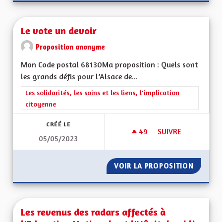
Le vote un devoir
Proposition anonyme
Mon Code postal 68130Ma proposition : Quels sont
les grands défis pour l’Alsace de...
Filtrer les résultats de la catégorie : Les solidarités, les soins e
Les solidarités, les soins et les liens, l'implication
citoyenne
CRÉÉ LE
49
49 ABONNÉS
SUIVRE
05/05/2023
LE VOTE UN DEVOI
VOIR LA PROPOSITION
LE VOT
Les revenus des radars affectés à