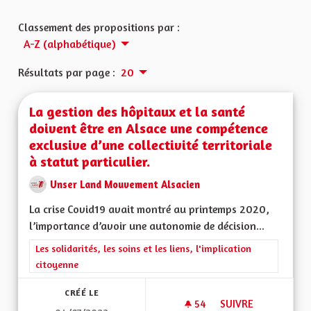
Classement des propositions par :
A-Z (alphabétique)
Résultats par page :
20
La gestion des hôpitaux et la santé
doivent être en Alsace une compétence
exclusive d’une collectivité territoriale
à statut particulier.
Unser Land Mouvement Alsacien
La crise Covid19 avait montré au printemps 2020,
l’importance d’avoir une autonomie de décision...
Filtrer les résultats de la catégorie : Les solidarités, les soins e
Les solidarités, les soins et les liens, l'implication
citoyenne
CRÉÉ LE
54
54 ABONNÉS
SUIVRE