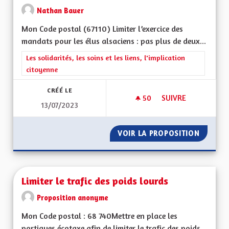
Nathan Bauer
Mon Code postal (67110) Limiter l’exercice des
mandats pour les élus alsaciens : pas plus de deux...
Filtrer les résultats de la catégorie : Les solidarités, les soins e
Les solidarités, les soins et les liens, l'implication
citoyenne
CRÉÉ LE
50
50 ABONNÉS
SUIVRE
13/07/2023
LIMITATION DU NO
VOIR LA PROPOSITION
LIMITA
Limiter le trafic des poids lourds
Proposition anonyme
Mon Code postal : 68 740Mettre en place les
portiques écotaxe afin de limiter le trafic des poids...