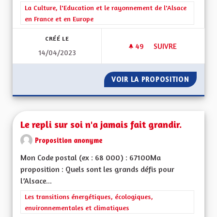
Filtrer les résultats de la catégorie : La Culture, l'Education e
La Culture, l'Education et le rayonnement de l'Alsace
en France et en Europe
CRÉÉ LE
49
49 ABONNÉS
SUIVRE
14/04/2023
LE PATOIS DOIT ÊT
VOIR LA PROPOSITION
LE PATO
Le repli sur soi n'a jamais fait grandir.
Proposition anonyme
Mon Code postal (ex : 68 000) : 67100Ma
proposition : Quels sont les grands défis pour
l’Alsace...
Filtrer les résultats de la catégorie : Les transitions énergéti
Les transitions énergétiques, écologiques,
environnementales et climatiques