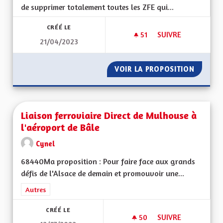
de supprimer totalement toutes les ZFE qui...
CRÉÉ LE
51
51 ABONNÉS
SUIVRE
21/04/2023
LES ZFE OU LES FA
VOIR LA PROPOSITION
LES ZF
Liaison ferroviaire Direct de Mulhouse à
l'aéroport de Bâle
Cynel
68440Ma proposition : Pour faire face aux grands
défis de l'Alsace de demain et promouvoir une...
Filtrer les résultats de la catégorie : Autres
Autres
CRÉÉ LE
50
50 ABONNÉS
SUIVRE