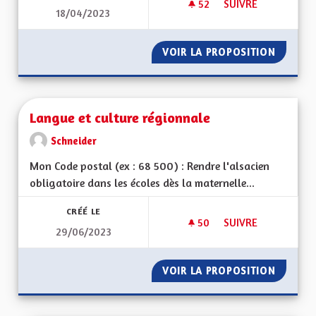
52
52 ABONNÉS
SUIVRE
18/04/2023
LANGUE ET CULTUR
VOIR LA PROPOSITION
LANGUE
Langue et culture régionnale
Schneider
Mon Code postal (ex : 68 500) : Rendre l'alsacien
obligatoire dans les écoles dès la maternelle...
CRÉÉ LE
50
50 ABONNÉS
SUIVRE
29/06/2023
LANGUE ET CULTUR
VOIR LA PROPOSITION
LANGUE