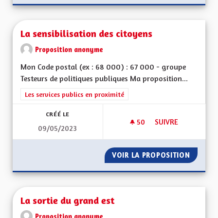
La sensibilisation des citoyens
Proposition anonyme
Mon Code postal (ex : 68 000) : 67 000 - groupe
Testeurs de politiques publiques Ma proposition...
Filtrer les résultats de la catégorie : Les services publics en pro
Les services publics en proximité
CRÉÉ LE
50
50 ABONNÉS
SUIVRE
09/05/2023
LA SENSIBILISATIO
VOIR LA PROPOSITION
LA SENS
La sortie du grand est
Proposition anonyme