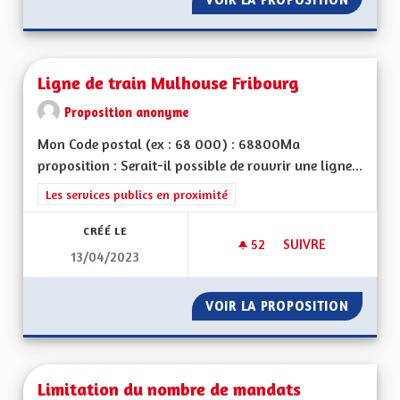
Ligne de train Mulhouse Fribourg
Proposition anonyme
Mon Code postal (ex : 68 000) : 68800Ma
proposition : Serait-il possible de rouvrir une ligne...
Filtrer les résultats de la catégorie : Les services publics en pro
Les services publics en proximité
CRÉÉ LE
52
52 ABONNÉS
SUIVRE
13/04/2023
LIGNE DE TRAIN M
VOIR LA PROPOSITION
LIGNE 
Limitation du nombre de mandats