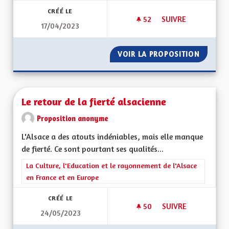
CRÉÉ LE
52
52 ABONNÉS
SUIVRE
17/04/2023
LE REPLI SUR SOI N
VOIR LA PROPOSITION
LE REPL
Le retour de la fierté alsacienne
Proposition anonyme
L'Alsace a des atouts indéniables, mais elle manque
de fierté. Ce sont pourtant ses qualités...
Filtrer les résultats de la catégorie : La Culture, l'Education e
La Culture, l'Education et le rayonnement de l'Alsace
en France et en Europe
CRÉÉ LE
50
50 ABONNÉS
SUIVRE
24/05/2023
LE RETOUR DE LA F