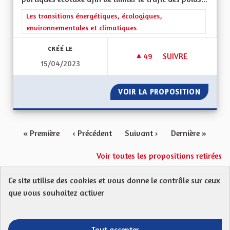
Filtrer les résultats de la catégorie : Les transitions énergéti
Les transitions énergétiques, écologiques,
environnementales et climatiques
CRÉÉ LE
49
49 ABONNÉS
SUIVRE
15/04/2023
LIMITER LE TRAFIC 
VOIR LA PROPOSITION
LIMITER
« Première
‹ Précédent
Suivant ›
Dernière »
Voir toutes les propositions retirées
Ce site utilise des cookies et vous donne le contrôle sur ceux
Protection des Données
Charte de contribution
que vous souhaitez activer
Mentions légales
FAQ
CGU
Droit d’interpellation citoyenne : comment ça marche ?
Télécharger les fichiers Open Data
Tout accepter