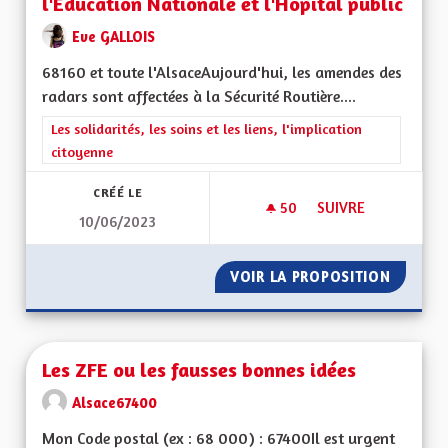
l'Education Nationale et l'Hôpital public
Eve GALLOIS
68160 et toute l'AlsaceAujourd'hui, les amendes des
radars sont affectées à la Sécurité Routière....
Filtrer les résultats de la catégorie : Les solidarités, les soins e
Les solidarités, les soins et les liens, l'implication
citoyenne
CRÉÉ LE
50
50 ABONNÉS
SUIVRE
10/06/2023
LES REVENUS DES R
VOIR LA PROPOSITION
LES RE
Les ZFE ou les fausses bonnes idées
Alsace67400
Mon Code postal (ex : 68 000) : 67400Il est urgent