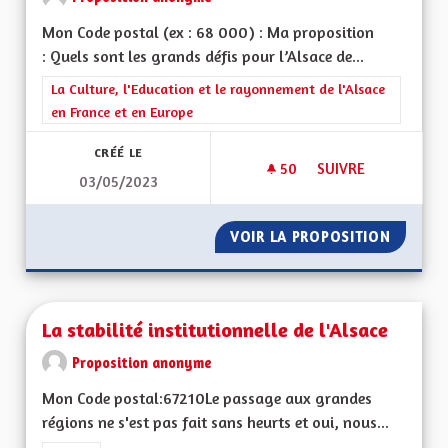
Mon Code postal (ex : 68 000) : Ma proposition
: Quels sont les grands défis pour l’Alsace de...
Filtrer les résultats de la catégorie : La Culture, l'Education e
La Culture, l'Education et le rayonnement de l'Alsace
en France et en Europe
CRÉÉ LE
50
50 ABONNÉS
SUIVRE
03/05/2023
LA SORTIE DU GRAN
VOIR LA PROPOSITION
LA SOR
La stabilité institutionnelle de l'Alsace
Proposition anonyme
Mon Code postal:67210Le passage aux grandes
régions ne s'est pas fait sans heurts et oui, nous...