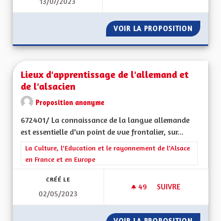
13/07/2023
LIAISON FERROVIAI
VOIR LA PROPOSITION
LIAISO
Lieux d'apprentissage de l'allemand et
de l'alsacien
Proposition anonyme
672401/ La connaissance de la langue allemande
est essentielle d'un point de vue frontalier, sur...
Filtrer les résultats de la catégorie : La Culture, l'Education e
La Culture, l'Education et le rayonnement de l'Alsace
en France et en Europe
CRÉÉ LE
49
49 ABONNÉS
SUIVRE
02/05/2023
LIEUX D'APPRENTIS
VOIR LA PROPOSITION
LIEUX D