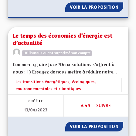
VOIR LA PROPOSITION
LE RETO
Le temps des économies d’énergie est
d’actualité
Utilisateur ayant supprimé son compte
Comment y faire face ?Deux solutions s’offrent à
nous : 1) Essayez de nous mettre à réduire notre...
Filtrer les résultats de la catégorie : Les transitions énergéti
Les transitions énergétiques, écologiques,
environnementales et climatiques
CRÉÉ LE
49
49 ABONNÉS
SUIVRE
13/04/2023
LE TEMPS DES ÉCON
VOIR LA PROPOSITION
LE TEM