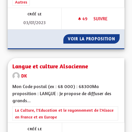
Filtrer les résultats de la catégorie : Autres
Autres
CRÉÉ LE
49
49 ABONNÉS
SUIVRE
03/07/2023
LA STABILITÉ INSTI
VOIR LA PROPOSITION
LA STAB
Langue et culture Alsacienne
DK
Mon Code postal (ex : 68 000) : 68300Ma
proposition : LANGUE : Je propose de diffuser des
grands...
Filtrer les résultats de la catégorie : La Culture, l'Education e
La Culture, l'Education et le rayonnement de l'Alsace
en France et en Europe
CRÉÉ LE