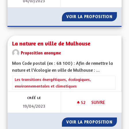
04/07/2023
LA GESTION DES HÔ
VOIR LA PROPOSITION
LA GES
La nature en ville de Mulhouse
Proposition anonyme
Mon Code postal (ex : 68 100) : Afin de remettre la
nature et l'écologie en ville de Mulhouse : ...
Filtrer les résultats de la catégorie : Les transitions énergéti
Les transitions énergétiques, écologiques,
environnementales et climatiques
CRÉÉ LE
52
52 ABONNÉS
SUIVRE
19/04/2023
LA NATURE EN VIL
VOIR LA PROPOSITION
LA NAT