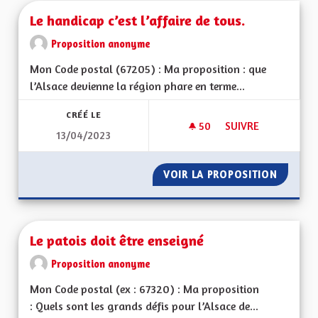
Le handicap c’est l’affaire de tous.
Proposition anonyme
Mon Code postal (67205) : Ma proposition : que
l’Alsace devienne la région phare en terme...
CRÉÉ LE
50
50 ABONNÉS
SUIVRE
13/04/2023
LE HANDICAP C’EST 
VOIR LA PROPOSITION
LE HAND
Le patois doit être enseigné
Proposition anonyme
Mon Code postal (ex : 67320) : Ma proposition
: Quels sont les grands défis pour l’Alsace de...