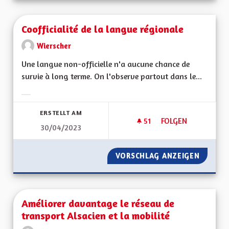
Coofficialité de la langue régionale
Wierscher
Une langue non-officielle n'a aucune chance de
survie à long terme. On l'observe partout dans le...
Ergebnisse nach Kategorie filtern:
ERSTELLT AM
51
51 FOLLOWER
FOLGEN
30/04/2023
COOFFICIALITÉ DE 
VORSCHLAG ANZEIGEN
COOFFI
Améliorer davantage le réseau de
transport Alsacien et la mobilité