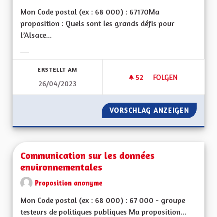
Mon Code postal (ex : 68 000) : 67170Ma
proposition : Quels sont les grands défis pour
l’Alsace...
Ergebnisse nach Kategorie filtern:
ERSTELLT AM
52
52 FOLLOWER
FOLGEN
26/04/2023
UNE ALSACE FORTE 
VORSCHLAG ANZEIGEN
UNE AL
Communication sur les données
environnementales
Proposition anonyme
Mon Code postal (ex : 68 000) : 67 000 - groupe
testeurs de politiques publiques Ma proposition...