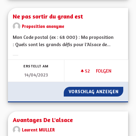
Ne pas sortir du grand est
Proposition anonyme
Mon Code postal (ex : 68 000) : Ma proposition
: Quels sont les grands défis pour l’Alsace de...
Ergebnisse nach Kategorie filtern:
ERSTELLT AM
52
52 FOLLOWER
FOLGEN
14/04/2023
NE PAS SORTIR DU 
VORSCHLAG ANZEIGEN
NE PAS
Avantages De L'alsace
Laurent MULLER