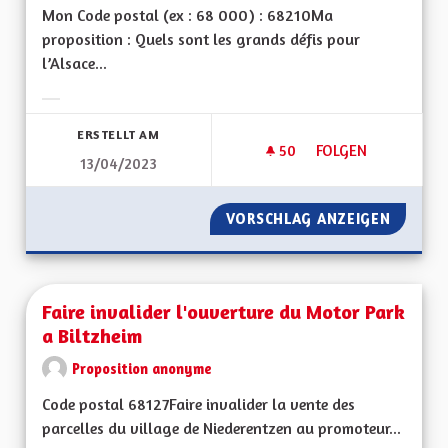
Mon Code postal (ex : 68 000) : 68210Ma
proposition : Quels sont les grands défis pour
l’Alsace...
Ergebnisse nach Kategorie filtern:
ERSTELLT AM
50
50 FOLLOWER
FOLGEN
13/04/2023
AVANTAGES DE L'AL
VORSCHLAG ANZEIGEN
AVANTA
Faire invalider l'ouverture du Motor Park
a Biltzheim
Proposition anonyme
Code postal 68127Faire invalider la vente des
parcelles du village de Niederentzen au promoteur...