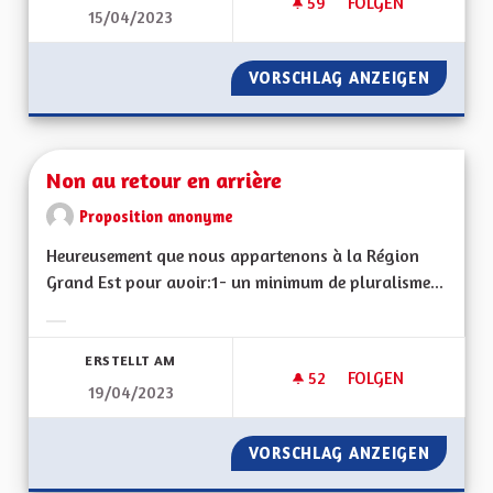
59
59 FOLLOWER
FOLGEN
15/04/2023
L'ALSACE DE DEMAIN
VORSCHLAG ANZEIGEN
L'ALSAC
Non au retour en arrière
Proposition anonyme
Heureusement que nous appartenons à la Région
Grand Est pour avoir:1- un minimum de pluralisme...
Ergebnisse nach Kategorie filtern:
ERSTELLT AM
52
52 FOLLOWER
FOLGEN
19/04/2023
NON AU RETOUR EN
VORSCHLAG ANZEIGEN
NON AU