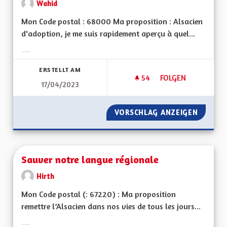
Wahid
Mon Code postal : 68000 Ma proposition : Alsacien
d'adoption, je me suis rapidement aperçu à quel...
Ergebnisse nach Kategorie filtern:
ERSTELLT AM
54
54 FOLLOWER
FOLGEN
17/04/2023
AMÉLIORER DAVANTA
VORSCHLAG ANZEIGEN
AMÉLIO
Sauver notre langue régionale
Hirth
Mon Code postal (: 67220) : Ma proposition
remettre l’Alsacien dans nos vies de tous les jours...