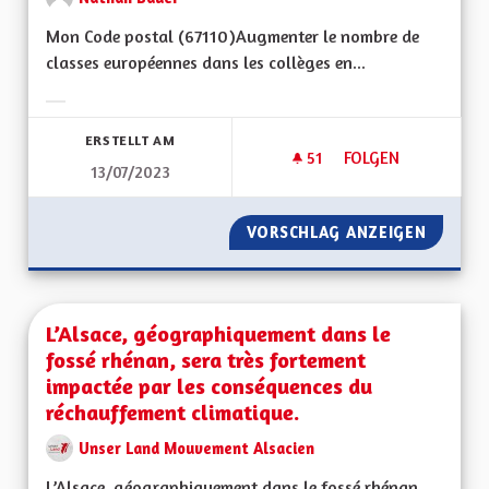
Mon Code postal (67110)Augmenter le nombre de
classes européennes dans les collèges en...
Ergebnisse nach Kategorie filtern:
ERSTELLT AM
51
51 FOLLOWER
FOLGEN
13/07/2023
DÉVELOPPEMENT D
VORSCHLAG ANZEIGEN
DÉVELO
L’Alsace, géographiquement dans le
fossé rhénan, sera très fortement
impactée par les conséquences du
réchauffement climatique.
Unser Land Mouvement Alsacien
L’Alsace, géographiquement dans le fossé rhénan,