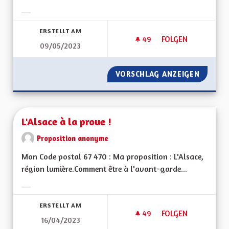
Ergebnisse nach Kategorie filtern:
ERSTELLT AM
49
49 FOLLOWER
FOLGEN
09/05/2023
COMMUNICATION S
VORSCHLAG ANZEIGEN
COMMUN
L'Alsace à la proue !
Proposition anonyme
Mon Code postal 67 470 : Ma proposition : L'Alsace,
région lumière.Comment être à l'avant-garde...
Ergebnisse nach Kategorie filtern:
ERSTELLT AM
49
49 FOLLOWER
FOLGEN
16/04/2023
L'ALSACE À LA PROU