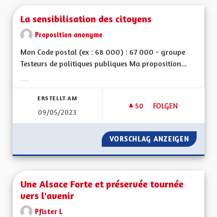
La sensibilisation des citoyens
Proposition anonyme
Mon Code postal (ex : 68 000) : 67 000 - groupe
Testeurs de politiques publiques Ma proposition...
Ergebnisse nach Kategorie filtern:
ERSTELLT AM
50
50 FOLLOWER
FOLGEN
09/05/2023
LA SENSIBILISATIO
VORSCHLAG ANZEIGEN
LA SENS
Une Alsace Forte et préservée tournée
vers l'avenir
Pfister L