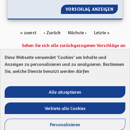
VORSCHLAG ANZEIGEN
AUGMEN
« zuerst
‹ Zurück
Nächste ›
Letzte »
Sehen Sie sich alle zurückgezogenen Vorschläge an
Diese Webseite verwendet 'Cookies' um Inhalte und
Anzeigen zu personalisieren und zu analysieren. Bestimmen
Protection des Données
Charte de contribution
Sie, welche Dienste benutzt werden dürfen
Mentions légales
Was sind Gremien?
Standardtitel für terms-and-conditions
Standardtitel für initiatives
Alle akzeptieren
Open Data Dateien herunterladen
Entre vos mains - Collectivité européenne 
Entre vos mains - Collectivité euro
Entre vos mains - Collectivité
Entre vos mains - Collect
Verbiete alle Cookies
Website mit
freier Software erstellt
.
(Externer Li
Personalisieren