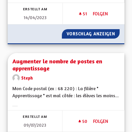
Ergebnisse nach Kategorie filtern:
ERSTELLT AM
51
51 FOLLOWER
FOLGEN
14/04/2023
SAUVER NOTRE LA
VORSCHLAG ANZEIGEN
SAUVER
Augmenter le nombre de postes en
apprentissage
Steph
Mon Code postal (ex : 68 220) : La filière "
Apprentissage " est mal côtée : les élèves les moins...
Ergebnisse nach Kategorie filtern:
ERSTELLT AM
50
50 FOLLOWER
FOLGEN
09/07/2023
AUGMENTER LE NOM