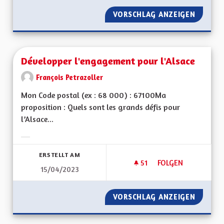
VORSCHLAG ANZEIGEN
MOTIVA
Développer l'engagement pour l'Alsace
François Petrazoller
Mon Code postal (ex : 68 000) : 67100Ma
proposition : Quels sont les grands défis pour
l’Alsace...
Ergebnisse nach Kategorie filtern:
ERSTELLT AM
51
51 FOLLOWER
FOLGEN
15/04/2023
DÉVELOPPER L'ENG
VORSCHLAG ANZEIGEN
DÉVELO