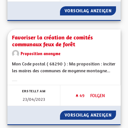
VORSCHLAG ANZEIGEN
L'ALSAC
Favoriser la création de comités
communaux feux de forêt
Proposition anonyme
Mon Code postal ( 68290 ) : Ma proposition : inciter
les maires des communes de moyenne montagne...
Ergebnisse nach Kategorie filtern:
ERSTELLT AM
49
49 FOLLOWER
FOLGEN
23/04/2023
FAVORISER LA CRÉ
VORSCHLAG ANZEIGEN
FAVORI