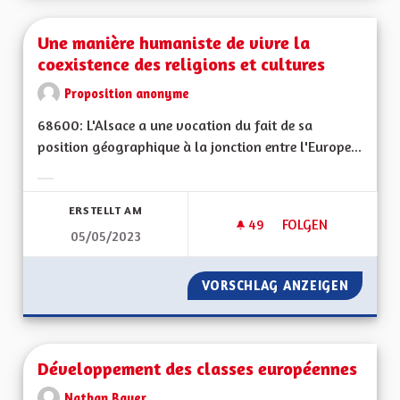
Une manière humaniste de vivre la
coexistence des religions et cultures
Proposition anonyme
68600: L'Alsace a une vocation du fait de sa
position géographique à la jonction entre l'Europe...
Ergebnisse nach Kategorie filtern:
ERSTELLT AM
49
49 FOLLOWER
FOLGEN
05/05/2023
UNE MANIÈRE HUMAN
VORSCHLAG ANZEIGEN
UNE MA
Développement des classes européennes
Nathan Bauer