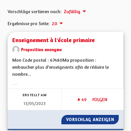
Vorschläge sortieren nach:
Zufällig
Ergebnisse pro Seite:
20
Enseignement à l'école primaire
Proposition anonyme
Mon Code postal : 67480Ma proposition :
embaucher plus d'enseignants afin de réduire le
nombre...
Ergebnisse nach Kategorie filtern:
ERSTELLT AM
49
49 FOLLOWER
FOLGEN
13/05/2023
ENSEIGNEMENT À L'
VORSCHLAG ANZEIGEN
ENSEIG