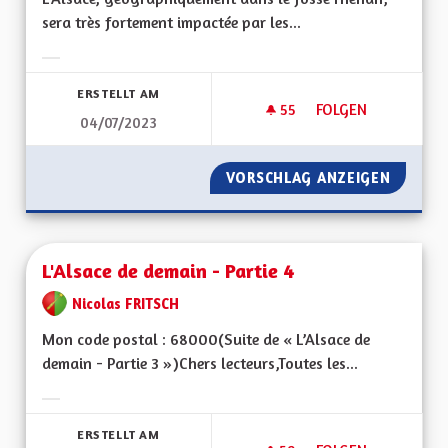
sera très fortement impactée par les...
Ergebnisse nach Kategorie filtern:
ERSTELLT AM
55
55 FOLLOWER
FOLGEN
04/07/2023
L’ALSACE, GÉOGRA
VORSCHLAG ANZEIGEN
L’ALSA
L'Alsace de demain - Partie 4
Nicolas FRITSCH
Mon code postal : 68000(Suite de « L’Alsace de
demain - Partie 3 »)Chers lecteurs,Toutes les...
Ergebnisse nach Kategorie filtern:
ERSTELLT AM