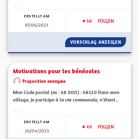
Ergebnisse nach Kategorie filtern:
ERSTELLT AM
50
50 FOLLOWER
FOLGEN
07/06/2023
FAIRE INVALIDER L
VORSCHLAG ANZEIGEN
FAIRE 
Motivations pour les bénévoles
Proposition anonyme
Mon Code postal (ex : 68 000) : 68320 Dans mon
village, je participe à la vie communale, n'étant...
Ergebnisse nach Kategorie filtern:
ERSTELLT AM
49
49 FOLLOWER
FOLGEN
26/04/2023
MOTIVATIONS POUR