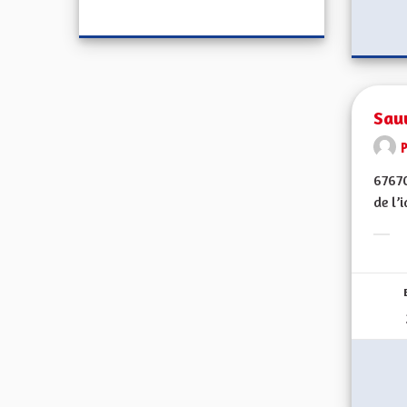
Sau
67670
de l’
Erge