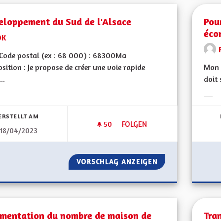
eloppement du Sud de l'Alsace
Pou
éco
DK
Code postal (ex : 68 000) : 68300Ma
sition : Je propose de créer une voie rapide
Mon 
..
doit 
bnisse nach Kategorie filtern:
Erge
ERSTELLT AM
50
50 FOLLOWER
FOLGEN
18/04/2023
DEVELOPPEMENT DU SUD DE L
VORSCHLAG ANZEIGEN
DEVELOPPEMENT 
mentation du nombre de maison de
Tra