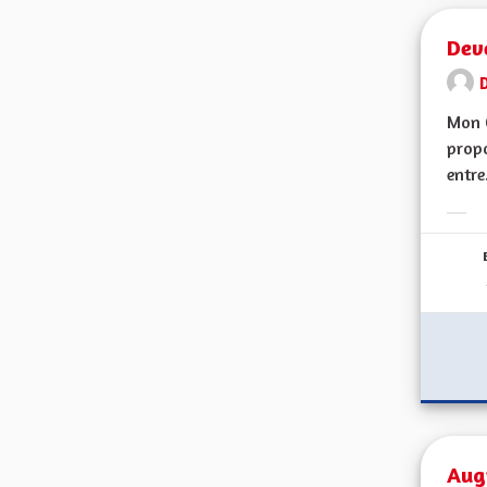
Dev
Mon 
propo
entre.
Erge
Aug