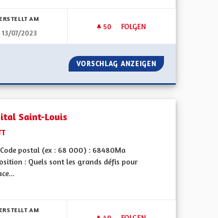
bnisse nach Kategorie filtern:
ERSTELLT AM
50
50 FOLLOWER
FOLGEN
13/07/2023
DÉVELOPPEMENT DES CRÈCHE
 COMMUN
VORSCHLAG ANZEIGEN
DÉVELOPPEMENT 
ital Saint-Louis
TT
Code postal (ex : 68 000) : 68480Ma
sition : Quels sont les grands défis pour
ace...
bnisse nach Kategorie filtern:
ERSTELLT AM
49
49 FOLLOWER
FOLGEN