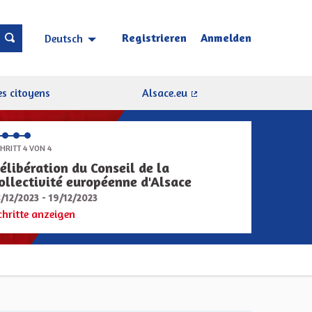
Registrieren
Anmelden
Deutsch
Choisir la langue
Sprache wählen
s citoyens
Alsace.eu
(Externer Link)
HRITT 4 VON 4
élibération du Conseil de la
ollectivité européenne d'Alsace
8/12/2023 - 19/12/2023
chritte anzeigen