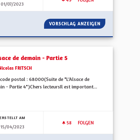
01/07/2023
SANS OLIGARCHIE
HÔPITAL SAINT-LOUIS
OCRATIQUE SANS OLIGARCHIE
VORSCHLAG ANZEIGEN
HÔPITAL SAINT-L
sace de demain - Partie 5
Nicolas FRITSCH
code postal : 68000(Suite de "L’Alsace de
n - Partie 4")Chers lecteursIl est important...
bnisse nach Kategorie filtern:
ERSTELLT AM
58
58 FOLLOWER
FOLGEN
15/04/2023
L'ALSACE DE DEMAIN - PARTIE 