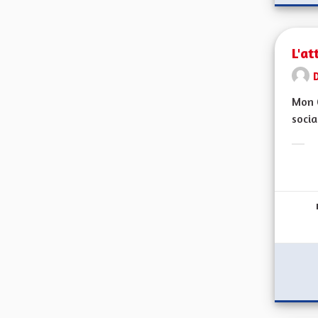
L'at
Mon C
socia
Erge