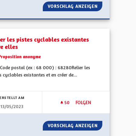
DES VILLES
VORSCHLAG ANZEIGEN
L'ALSACE DE DEMA
er les pistes cyclables existantes
e elles
Proposition anonyme
Code postal (ex : 68 000) : 68280Relier les
s cyclables existantes et en créer de...
bnisse nach Kategorie filtern:
ERSTELLT AM
50
50 FOLLOWER
FOLGEN
13/05/2023
SACIEN
RELIER LES PISTES CYCLABLES
DIALECTE ALSACIEN
VORSCHLAG ANZEIGEN
RELIER LES PIST