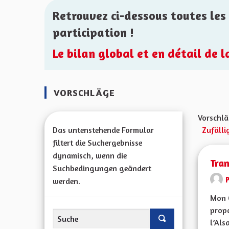
Retrouvez ci-dessous toutes les 
participation !
Le bilan global et en détail de 
VORSCHLÄGE
Vorschlä
Das untenstehende Formular
Zufälli
filtert die Suchergebnisse
dynamisch, wenn die
Tra
Suchbedingungen geändert
werden.
Mon 
propo
l’Alsa