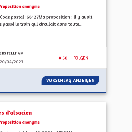
Proposition anonyme
Code postal :68127Ma proposition : il y avait
e passé le train qui circulait dans toute...
bnisse nach Kategorie filtern:
ERSTELLT AM
50
50 FOLLOWER
FOLGEN
20/04/2023
E MAISON DE SOIN
TRANSPORTS DURABLES
U NOMBRE DE MAISON DE SOIN
VORSCHLAG ANZEIGEN
TRANSPORTS DU
rs d'alsacien
Proposition anonyme