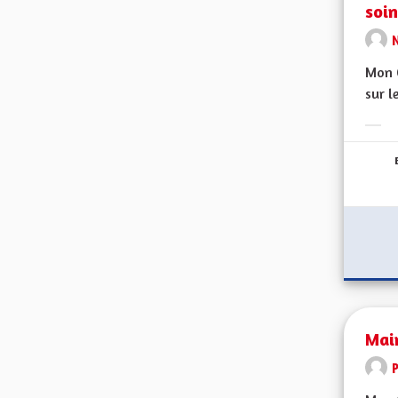
soin
Mon C
sur le
Erge
Main