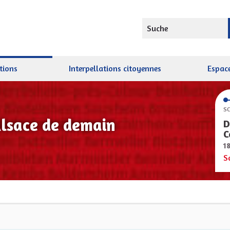
Suche
tions
Interpellations citoyennes
Espace
SC
Alsace de demain
D
C
1
S