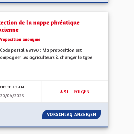
tection de la nappe phréatique
acienne
Proposition anonyme
Code postal 68190 : Ma proposition est
compagner les agriculteurs à changer le type
bnisse nach Kategorie filtern:
ERSTELLT AM
51
51 FOLLOWER
FOLGEN
20/04/2023
DU SOCIAL
PROTECTION DE LA NAPPE PH
DES MÉTIERS DU SOCIAL
VORSCHLAG ANZEIGEN
PROTECTION DE 