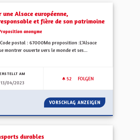
r une Alsace européenne,
responsable et fière de son patrimoine
Proposition anonyme
Code postal : 67000Ma proposition :L'Alsace
se montrer ouverte vers le monde et ses...
bnisse nach Kategorie filtern:
ERSTELLT AM
52
52 FOLLOWER
FOLGEN
13/04/2023
'ALSACE
POUR UNE ALSACE EUROPÉENN
DU SUD DE L'ALSACE
VORSCHLAG ANZEIGEN
POUR UNE ALSAC
nsports durables