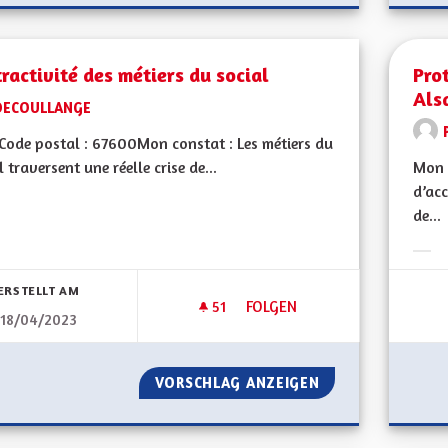
tractivité des métiers du social
Pro
Als
DECOULLANGE
ode postal : 67600Mon constat : Les métiers du
l traversent une réelle crise de...
Mon 
d’ac
de...
bnisse nach Kategorie filtern:
Erge
ERSTELLT AM
51
51 FOLLOWER
FOLGEN
18/04/2023
L'ATTRACTIVITÉ DES MÉTIERS 
VORSCHLAG ANZEIGEN
L'ATTRACTIVITÉ 