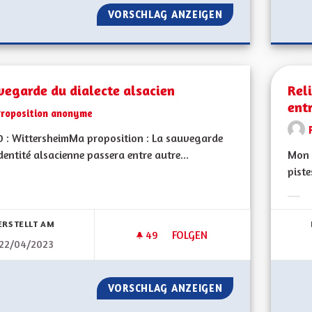
VORSCHLAG ANZEIGEN
REVERDISSEMENT 
vegarde du dialecte alsacien
Reli
entr
Proposition anonyme
 : WittersheimMa proposition : La sauvegarde
identité alsacienne passera entre autre...
Mon 
piste
bnisse nach Kategorie filtern:
Erge
ERSTELLT AM
49
49 FOLLOWER
FOLGEN
22/04/2023
SAUVEGARDE DU DIALECTE AL
VORSCHLAG ANZEIGEN
SAUVEGARDE DU 