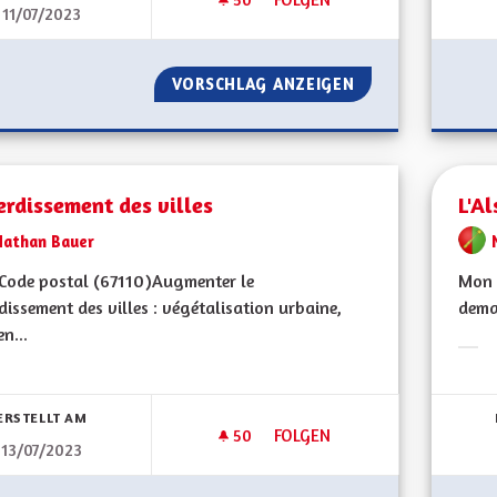
11/07/2023
UNE ALSACE DÉMOCRATIQUE 
VORSCHLAG ANZEIGEN
UNE ALSACE DÉM
rdissement des villes
L'Al
Nathan Bauer
ode postal (67110) Augmenter le
Mon 
dissement des villes : végétalisation urbaine,
demai
en...
Erge
bnisse nach Kategorie filtern:
ERSTELLT AM
50
50 FOLLOWER
FOLGEN
13/07/2023
REVERDISSEMENT DES VILLES