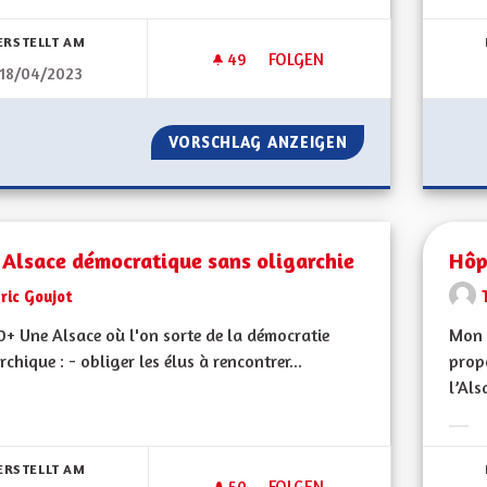
Erge
ERSTELLT AM
49
49 FOLLOWER
FOLGEN
18/04/2023
TRANSPORTS EN COMMUN
VORSCHLAG ANZEIGEN
TRANSPORTS EN
 Alsace démocratique sans oligarchie
Hôp
ric Goujot
+ Une Alsace où l'on sorte de la démocratie
Mon 
rchique : - obliger les élus à rencontrer...
propo
l’Als
bnisse nach Kategorie filtern:
Erge
ERSTELLT AM
50
50 FOLLOWER
FOLGEN