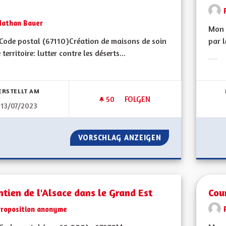
Nathan Bauer
Mon 
ode postal (67110) Création de maisons de soin
par l
 territoire: lutter contre les déserts...
Erge
bnisse nach Kategorie filtern:
ERSTELLT AM
50
50 FOLLOWER
FOLGEN
13/07/2023
AUGMENTATION DU NOMBRE D
VORSCHLAG ANZEIGEN
AUGMENTATION D
tien de l'Alsace dans le Grand Est
Cou
Proposition anonyme