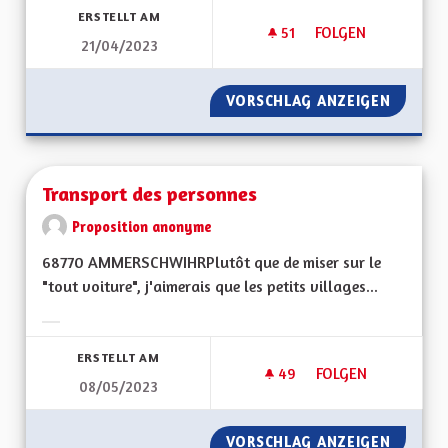
ERSTELLT AM
51
51 FOLLOWER
FOLGEN
21/04/2023
DÉVELOPPER LES I
VORSCHLAG ANZEIGEN
DÉVELO
Transport des personnes
Proposition anonyme
68770 AMMERSCHWIHRPlutôt que de miser sur le
"tout voiture", j'aimerais que les petits villages...
Ergebnisse nach Kategorie filtern:
ERSTELLT AM
49
49 FOLLOWER
FOLGEN
08/05/2023
TRANSPORT DES P
VORSCHLAG ANZEIGEN
TRANSP