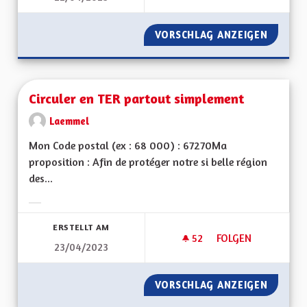
VORSCHLAG ANZEIGEN
MAISON
Circuler en TER partout simplement
Laemmel
Mon Code postal (ex : 68 000) : 67270Ma
proposition : Afin de protéger notre si belle région
des...
Ergebnisse nach Kategorie filtern:
ERSTELLT AM
52
52 FOLLOWER
FOLGEN
23/04/2023
CIRCULER EN TER 
VORSCHLAG ANZEIGEN
CIRCUL