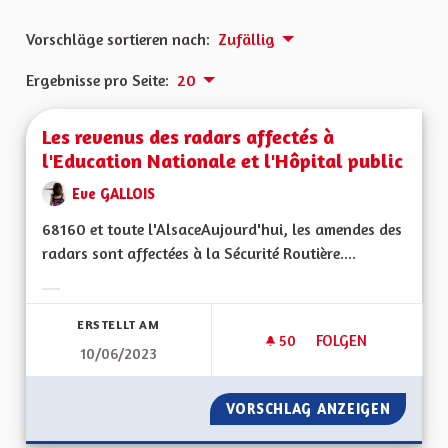
Vorschläge sortieren nach:
Zufällig
Ergebnisse pro Seite:
20
Les revenus des radars affectés à
l'Education Nationale et l'Hôpital public
Eve GALLOIS
68160 et toute l'AlsaceAujourd'hui, les amendes des
radars sont affectées à la Sécurité Routière....
Ergebnisse nach Kategorie filtern:
ERSTELLT AM
50
50 FOLLOWER
FOLGEN
10/06/2023
LES REVENUS DES R
VORSCHLAG ANZEIGEN
LES RE