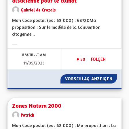
alsacienne pour le climat
Gabriel de Crozals
Mon Code postal (ex : 68 000) : 68720Ma
proposition : Sur le modèle de la Convention
citoyenne...
Ergebnisse nach Kategorie filtern:
ERSTELLT AM
50
50 FOLLOWER
FOLGEN
11/05/2023
CRÉER UNE CONVEN
VORSCHLAG ANZEIGEN
CRÉER 
Zones Natura 2000
Patrick
Mon Code postal (ex : 68 000) : Ma proposition : La