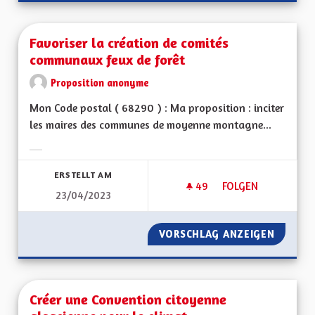
Favoriser la création de comités
communaux feux de forêt
Proposition anonyme
Mon Code postal ( 68290 ) : Ma proposition : inciter
les maires des communes de moyenne montagne...
Ergebnisse nach Kategorie filtern:
ERSTELLT AM
49
49 FOLLOWER
FOLGEN
23/04/2023
FAVORISER LA CRÉ
VORSCHLAG ANZEIGEN
FAVORI
Créer une Convention citoyenne