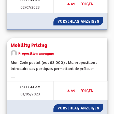
49
49 FOLLOWER
FOLGEN
02/07/2023
FAVORISER LES MOB
VORSCHLAG ANZEIGEN
FAVORI
Mobility Pricing
Proposition anonyme
Mon Code postal (ex : 68 000) : Ma proposition :
introduire des portiques permettant de prélever...
Ergebnisse nach Kategorie filtern:
ERSTELLT AM
49
49 FOLLOWER
FOLGEN
01/05/2023
MOBILITY PRICING
VORSCHLAG ANZEIGEN
MOBILI