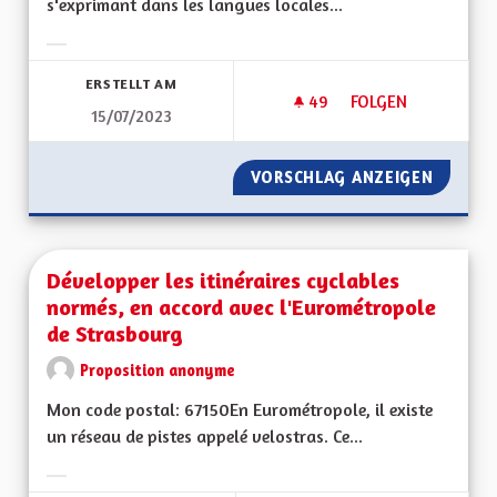
s'exprimant dans les langues locales...
Ergebnisse nach Kategorie filtern:
ERSTELLT AM
49
49 FOLLOWER
FOLGEN
15/07/2023
CHAINE ET STUDIO
VORSCHLAG ANZEIGEN
CHAINE
Développer les itinéraires cyclables
normés, en accord avec l'Eurométropole
de Strasbourg
Proposition anonyme
Mon code postal: 67150En Eurométropole, il existe
un réseau de pistes appelé velostras. Ce...
Ergebnisse nach Kategorie filtern: