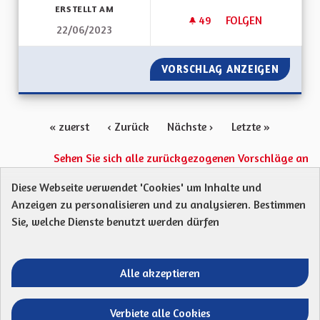
ERSTELLT AM
49
49 FOLLOWER
FOLGEN
22/06/2023
AUTOROUTE A35 M
VORSCHLAG ANZEIGEN
AUTORO
« zuerst
‹ Zurück
Nächste ›
Letzte »
Sehen Sie sich alle zurückgezogenen Vorschläge an
Diese Webseite verwendet 'Cookies' um Inhalte und
Anzeigen zu personalisieren und zu analysieren. Bestimmen
Protection des Données
Charte de contribution
Sie, welche Dienste benutzt werden dürfen
Mentions légales
Was sind Gremien?
Standardtitel für terms-and-conditions
Standardtitel für initiatives
Alle akzeptieren
Open Data Dateien herunterladen
Entre vos mains - Collectivité européenne 
Entre vos mains - Collectivité euro
Entre vos mains - Collectivité
Entre vos mains - Collect
Verbiete alle Cookies