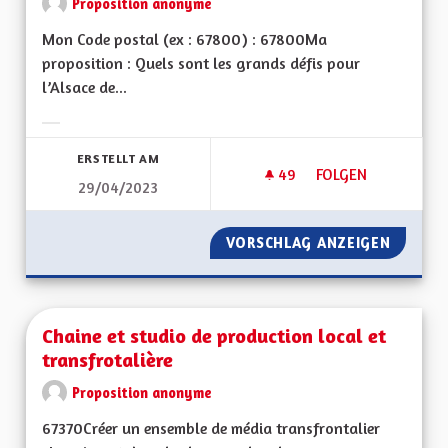
Proposition anonyme
Mon Code postal (ex : 67800) : 67800Ma
proposition : Quels sont les grands défis pour
l’Alsace de...
Ergebnisse nach Kategorie filtern:
ERSTELLT AM
49
49 FOLLOWER
FOLGEN
29/04/2023
SERVICE PUBLIC ET
VORSCHLAG ANZEIGEN
SERVIC
Chaine et studio de production local et
transfrotalière
Proposition anonyme
67370Créer un ensemble de média transfrontalier