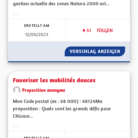
gestion actuelle des zones Natura 2000 est...
Ergebnisse nach Kategorie filtern:
ERSTELLT AM
51
51 FOLLOWER
FOLGEN
12/06/2023
ZONES NATURA 20
VORSCHLAG ANZEIGEN
ZONES 
Favoriser les mobilités douces
Proposition anonyme
Mon Code postal (ex : 68 000) : 68124Ma
proposition : Quels sont les grands défis pour
l’Alsace...
Ergebnisse nach Kategorie filtern:
ERSTELLT AM