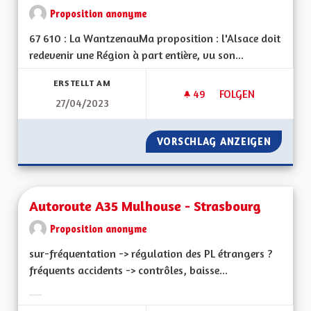
Proposition anonyme
67 610 : La WantzenauMa proposition : l'Alsace doit
redevenir une Région à part entière, vu son...
ERSTELLT AM
49
49 FOLLOWER
FOLGEN
27/04/2023
DÉFIS ALSACE DE D
VORSCHLAG ANZEIGEN
DÉFIS 
Autoroute A35 Mulhouse - Strasbourg
Proposition anonyme
sur-fréquentation -> régulation des PL étrangers ?
fréquents accidents -> contrôles, baisse...
Ergebnisse nach Kategorie filtern: