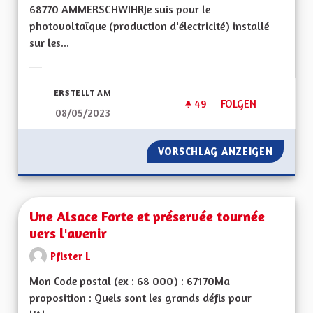
68770 AMMERSCHWIHRJe suis pour le
photovoltaïque (production d'électricité) installé
sur les...
Ergebnisse nach Kategorie filtern:
ERSTELLT AM
49
49 FOLLOWER
FOLGEN
08/05/2023
AUTONOMIE DANS L
VORSCHLAG ANZEIGEN
AUTONO
Une Alsace Forte et préservée tournée
vers l'avenir
Pfister L
Mon Code postal (ex : 68 000) : 67170Ma
proposition : Quels sont les grands défis pour