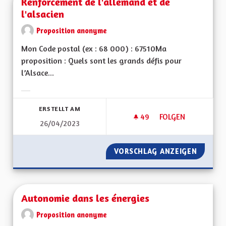
Renforcement de l'allemand et de
l'alsacien
Proposition anonyme
Mon Code postal (ex : 68 000) : 67510Ma
proposition : Quels sont les grands défis pour
l’Alsace...
Ergebnisse nach Kategorie filtern:
ERSTELLT AM
49
49 FOLLOWER
FOLGEN
26/04/2023
RENFORCEMENT DE L
VORSCHLAG ANZEIGEN
RENFOR
Autonomie dans les énergies
Proposition anonyme