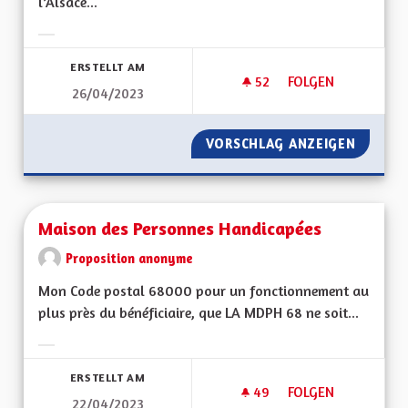
l’Alsace...
Ergebnisse nach Kategorie filtern:
ERSTELLT AM
52
52 FOLLOWER
FOLGEN
26/04/2023
UNE ALSACE FORTE 
VORSCHLAG ANZEIGEN
UNE AL
Maison des Personnes Handicapées
Proposition anonyme
Mon Code postal 68000 pour un fonctionnement au
plus près du bénéficiaire, que LA MDPH 68 ne soit...
Ergebnisse nach Kategorie filtern:
ERSTELLT AM
49
49 FOLLOWER
FOLGEN
22/04/2023
MAISON DES PERSO