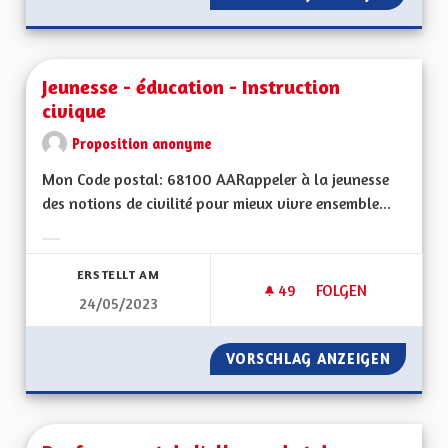
Jeunesse - éducation - Instruction
civique
Proposition anonyme
Mon Code postal: 68100 AARappeler à la jeunesse
des notions de civilité pour mieux vivre ensemble...
Ergebnisse nach Kategorie filtern:
ERSTELLT AM
49
49 FOLLOWER
FOLGEN
24/05/2023
JEUNESSE - ÉDUCAT
VORSCHLAG ANZEIGEN
JEUNES