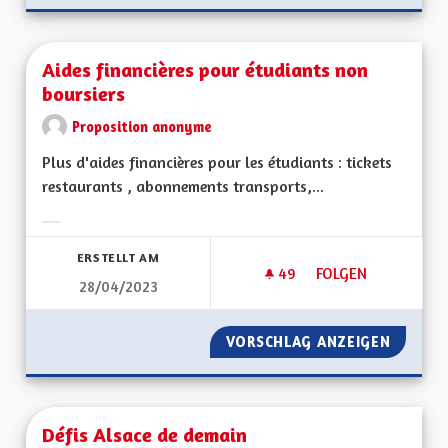
Aides financières pour étudiants non
boursiers
Proposition anonyme
Plus d'aides financières pour les étudiants : tickets
restaurants , abonnements transports,...
Ergebnisse nach Kategorie filtern:
ERSTELLT AM
49
49 FOLLOWER
FOLGEN
28/04/2023
AIDES FINANCIÈRE
VORSCHLAG ANZEIGEN
AIDES 
Défis Alsace de demain