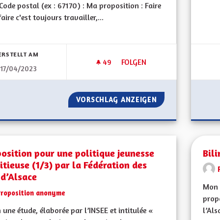
ode postal (ex : 67170) : Ma proposition : Faire
Erge
faire c'est toujours travailler,...
bnisse nach Kategorie filtern:
ERSTELLT AM
49
49 FOLLOWER
FOLGEN
17/04/2023
JE PROPOSE QUE LES ÉLUS PR
VORSCHLAG ANZEIGEN
JE PROPOSE QUE 
osition pour une politique jeunesse
Bil
tieuse (1/3) par la Fédération des
 d’Alsace
Mon 
Proposition anonyme
propo
 une étude, élaborée par l’INSEE et intitulée «
l’Als