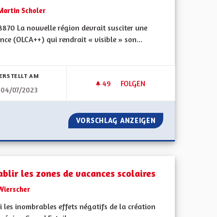
Martin Scholer
8870 La nouvelle région devrait susciter une
nce (OLCA++) qui rendrait « visible » son...
bnisse nach Kategorie filtern:
ERSTELLT AM
49
49 FOLLOWER
FOLGEN
04/07/2023
POUR UN BILINGUISME VISIBLE
000
VORSCHLAG ANZEIGEN
POUR UN BILINGU
ablir les zones de vacances scolaires
Wierscher
 les inombrables effets négatifs de la création