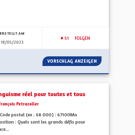
bnisse nach Kategorie filtern:
ERSTELLT AM
51
51 FOLLOWER
FOLGEN
18/05/2023
ENNENT À À LEUR CHARGE LES COÛTS DE N'IMPORTE QUEL MODIFIC
TAXER LES POIDS-LOURDS É
LES ÉLUS PRENNENT À À LEUR CHARGE LES COÛTS DE N'IMPO
VORSCHLAG ANZEIGEN
TAXER LES POID
inguisme réel pour toutes et tous
François Petrazoller
Code postal (ex : 68 000) : 67100Ma
sition : Quels sont les grands défis pour
ace...