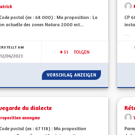
atrick
ode postal (ex : 68 000) : Ma proposition : La
CP 6
on actuelle des zones Natura 2000 est...
insta
bnisse nach Kategorie filtern:
Erge
ERSTELLT AM
51
51 FOLLOWER
FOLGEN
12/06/2023
ZONES NATURA 2000
VORSCHLAG ANZEIGEN
ZONES NATURA 2
vegarde du dialecte
Rét
Proposition anonyme
ode postal (ex : 67 118) : Ma proposition
Parmi