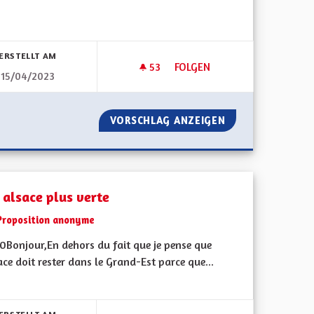
bnisse nach Kategorie filtern:
ERSTELLT AM
53
53 FOLLOWER
FOLGEN
15/04/2023
IQUE JEUNESSE AMBITIEUSE (1/3) PAR LA FÉDÉRATION DES MJC D’A
BILINGUISME RÉEL POUR TOU
R UNE POLITIQUE JEUNESSE AMBITIEUSE (1/3) PAR LA FÉDÉR
VORSCHLAG ANZEIGEN
BILINGUISME RÉ
 alsace plus verte
Proposition anonyme
0Bonjour,En dehors du fait que je pense que
ace doit rester dans le Grand-Est parce que...
bnisse nach Kategorie filtern: