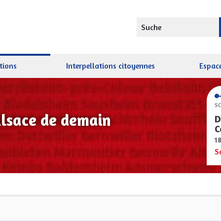
Suche
tions
Interpellations citoyennes
Espace
SC
Alsace de demain
D
C
1
S