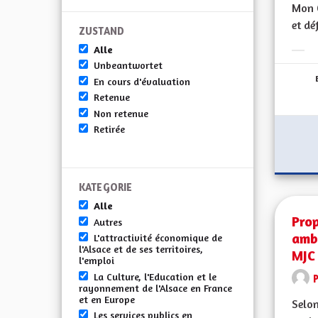
Mon C
et dé
ZUSTAND
Alle
Erge
Unbeantwortet
En cours d'évaluation
Retenue
Non retenue
Retirée
KATEGORIE
Alle
Prop
Autres
ambi
L'attractivité économique de
l'Alsace et de ses territoires,
MJC
l'emploi
La Culture, l'Education et le
rayonnement de l'Alsace en France
et en Europe
Selon
Les services publics en