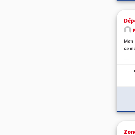
Dép
Mon C
de ma
Erge
Zon