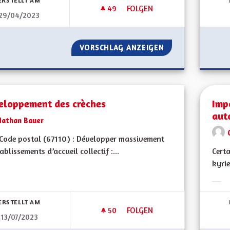
ERSTELLT AM
49
49 FOLLOWER
FOLGEN
29/04/2023
SERVICE PUBLIC ET ÉDUCATIO
VORSCHLAG ANZEIGEN
SERVICE PUBLIC 
eloppement des crèches
Imp
aut
Nathan Bauer
ode postal (67110) : Développer massivement
tablissements d’accueil collectif :...
Certa
kyrie
bnisse nach Kategorie filtern:
Erge
ERSTELLT AM
50
50 FOLLOWER
FOLGEN
13/07/2023
DÉVELOPPEMENT DES CRÈCHE