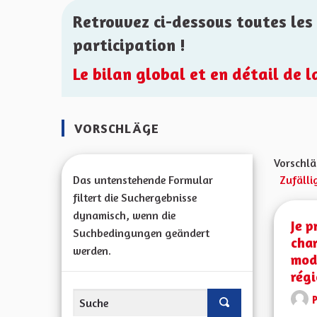
Retrouvez ci-dessous toutes les 
participation !
Le bilan global et en détail de 
VORSCHLÄGE
Vorschlä
Das untenstehende Formular
Zufälli
filtert die Suchergebnisse
dynamisch, wenn die
Je p
Suchbedingungen geändert
char
werden.
modi
régi