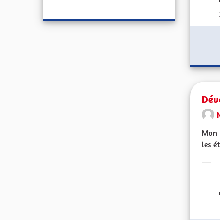
Dév
Mon C
les é
Erge