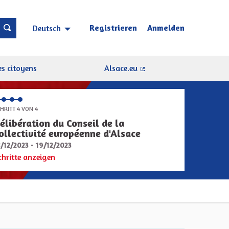
Registrieren
Anmelden
Deutsch
Choisir la langue
Sprache wählen
s citoyens
Alsace.eu
(Externer Link)
HRITT 4 VON 4
élibération du Conseil de la
ollectivité européenne d'Alsace
8/12/2023 - 19/12/2023
chritte anzeigen