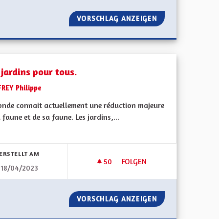
DES CRÈCHES
VORSCHLAG ANZEIGEN
IMPOSER AUX PO
jardins pour tous.
FREY Philippe
onde connait actuellement une réduction majeure
 faune et de sa faune. Les jardins,...
bnisse nach Kategorie filtern:
ERSTELLT AM
50
50 FOLLOWER
FOLGEN
18/04/2023
DES JARDINS POUR TOUS.
CCOMPAGNÉS
VORSCHLAG ANZEIGEN
DES JARDINS POU