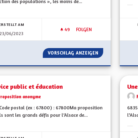
ction des populations », les moins de...
Erge
bnisse nach Kategorie filtern:
ERSTELLT AM
49
49 FOLLOWER
FOLGEN
23/06/2023
PROPOSITION POUR UNE POLIT
VORSCHLAG ANZEIGEN
PROPOSITION POU
ice public et éducation
Une
Proposition anonyme
ode postal (ex : 67800) : 67800Ma proposition
6835
ls sont les grands défis pour l’Alsace de...
l'Als
bnisse nach Kategorie filtern:
Erge