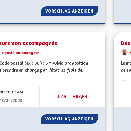
VORSCHLAG ANZEIGEN
DÉVELOPPEMENT 
eurs non accompagnés
Des 
Proposition anonyme
ode postal (ex : 60) : 67170Ma proposition
Le m
re prendre en charge par l'état les frais de...
de sa
bnisse nach Kategorie filtern:
Erge
ERSTELLT AM
49
49 FOLLOWER
FOLGEN
13/04/2023
MINEURS NON ACCOMPAGNÉS
VORSCHLAG ANZEIGEN
MINEURS NON A