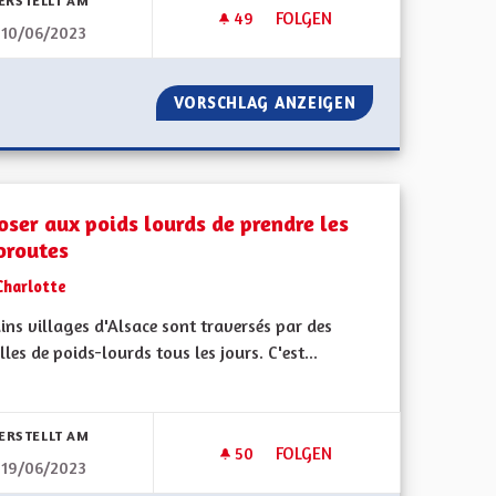
ERSTELLT AM
49
49 FOLLOWER
FOLGEN
10/06/2023
N
UNE ALSACE PLUS VERTE
ET ÉDUCATION
VORSCHLAG ANZEIGEN
UNE ALSACE PLU
oser aux poids lourds de prendre les
oroutes
Charlotte
ins villages d'Alsace sont traversés par des
lles de poids-lourds tous les jours. C'est...
bnisse nach Kategorie filtern:
ERSTELLT AM
50
50 FOLLOWER
FOLGEN
19/06/2023
S
IMPOSER AUX POIDS LOURDS