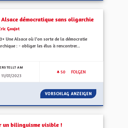
 Alsace démocratique sans oligarchie
Eric Goujot
0+ Une Alsace où l'on sorte de la démocratie
rchique : - obliger les élus à rencontrer...
bnisse nach Kategorie filtern:
ERSTELLT AM
50
50 FOLLOWER
FOLGEN
11/07/2023
UNE ALSACE DÉMOCRATIQUE 
UVAGE
VORSCHLAG ANZEIGEN
UNE ALSACE DÉM
 un bilinguisme visible !