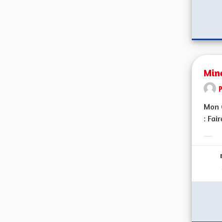
Min
Mon C
: Fai
Erge