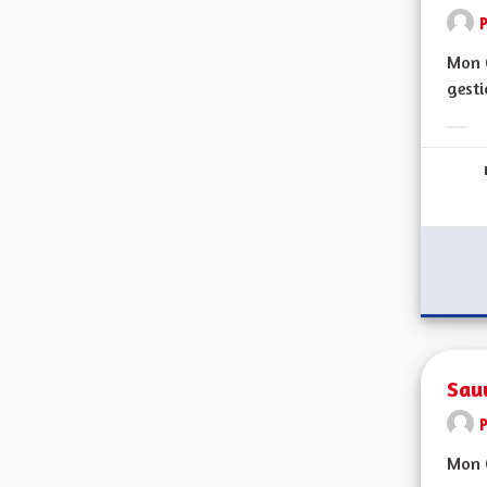
P
Mon C
gesti
Erge
Sau
Mon C