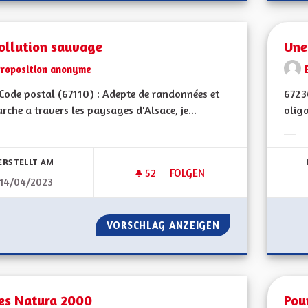
ollution sauvage
Une
Proposition anonyme
ode postal (67110) : Adepte de randonnées et
6723
rche a travers les paysages d'Alsace, je...
oliga
bnisse nach Kategorie filtern:
Erge
ERSTELLT AM
52
52 FOLLOWER
FOLGEN
14/04/2023
DÉPOLLUTION SAUVAGE
VORSCHLAG ANZEIGEN
DÉPOLLUTION SA
es Natura 2000
Pour