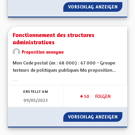
VORSCHLAG ANZEIGEN
FORMAT
Fonctionnement des structures
administratives
Proposition anonyme
Mon Code postal (ex : 68 000) : 67 000 - Groupe
testeurs de politiques publiques Ma proposition...
Ergebnisse nach Kategorie filtern:
ERSTELLT AM
50
50 FOLLOWER
FOLGEN
09/05/2023
FONCTIONNEMENT D
VORSCHLAG ANZEIGEN
FONCTI