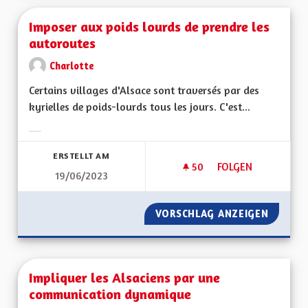
Imposer aux poids lourds de prendre les
autoroutes
Charlotte
Certains villages d'Alsace sont traversés par des
kyrielles de poids-lourds tous les jours. C'est...
Ergebnisse nach Kategorie filtern:
ERSTELLT AM
50
50 FOLLOWER
FOLGEN
19/06/2023
IMPOSER AUX POID
VORSCHLAG ANZEIGEN
IMPOSE
Impliquer les Alsaciens par une
communication dynamique