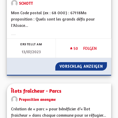
SCHOTT
Mon Code postal (ex : 68 000) : 67118Ma
proposition : Quels sont les grands défis pour
l’Alsace...
Ergebnisse nach Kategorie filtern:
ERSTELLT AM
50
50 FOLLOWER
FOLGEN
13/07/2023
IMPLIQUER LES AL
VORSCHLAG ANZEIGEN
IMPLIQ
Îlots fraîcheur - Parcs
Proposition anonyme
Création de « parc » pour bénéficier d’« îlot
fraicheur » dans chaque commune pour se réfugier...