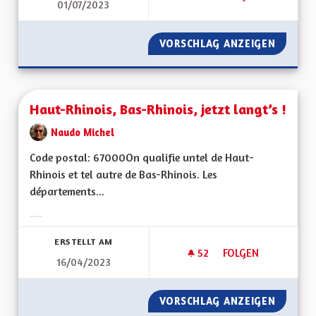
01/07/2023
HÔPITAL SAINT-LOU
VORSCHLAG ANZEIGEN
HÔPITA
Haut-Rhinois, Bas-Rhinois, jetzt langt’s !
Naudo Michel
Code postal: 67000On qualifie untel de Haut-
Rhinois et tel autre de Bas-Rhinois. Les
départements...
Ergebnisse nach Kategorie filtern:
ERSTELLT AM
52
52 FOLLOWER
FOLGEN
16/04/2023
HAUT-RHINOIS, BAS-
VORSCHLAG ANZEIGEN
HAUT-RH