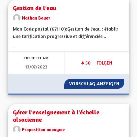
Gestion de l'eau
Nathan Bauer
Mon Code postal (67110):Gestion de l’eau : établir
une tarification progressive et différenciée...
Ergebnisse nach Kategorie filtern:
ERSTELLT AM
50
50 FOLLOWER
FOLGEN
13/07/2023
GESTION DE L'EAU
VORSCHLAG ANZEIGEN
GESTIO
Gérer l'enseignement à l'échelle
alsacienne
Proposition anonyme