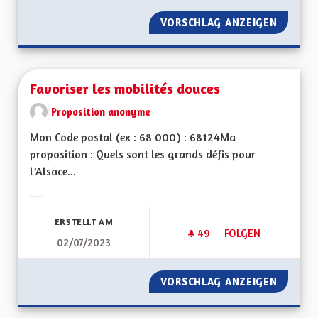
VORSCHLAG ANZEIGEN
FESTIV
Favoriser les mobilités douces
Proposition anonyme
Mon Code postal (ex : 68 000) : 68124Ma
proposition : Quels sont les grands défis pour
l’Alsace...
Ergebnisse nach Kategorie filtern:
ERSTELLT AM
49
49 FOLLOWER
FOLGEN
02/07/2023
FAVORISER LES MOB
VORSCHLAG ANZEIGEN
FAVORI