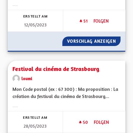
Ergebnisse nach Kategorie filtern:
ERSTELLT AM
51
51 FOLLOWER
FOLGEN
12/05/2023
FILIÈRE D'HYDROGÈ
VORSCHLAG ANZEIGEN
FILIÈR
Festival du cinéma de Strasbourg
loumi
Mon Code postal (ex : 67 300) : Ma proposition : La
création du festival du cinéma de Strasbourg...
Ergebnisse nach Kategorie filtern:
ERSTELLT AM
50
50 FOLLOWER
FOLGEN
28/05/2023
FESTIVAL DU CINÉ