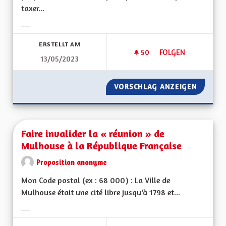
taxer...
Ergebnisse nach Kategorie filtern:
ERSTELLT AM
50
50 FOLLOWER
FOLGEN
13/05/2023
FAIRE PAYER LE TR
VORSCHLAG ANZEIGEN
FAIRE P
Faire invalider la « réunion » de
Mulhouse à la République Française
Proposition anonyme
Mon Code postal (ex : 68 000) : La Ville de
Mulhouse était une cité libre jusqu’à 1798 et...
Ergebnisse nach Kategorie filtern: