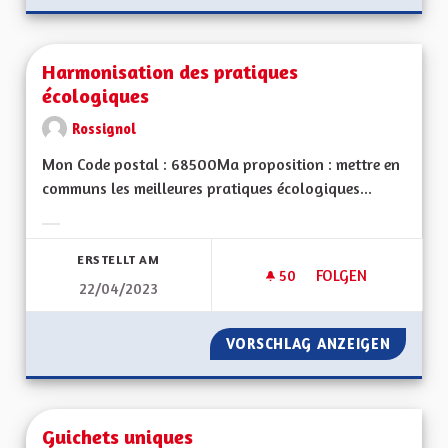
Harmonisation des pratiques
écologiques
Rossignol
Mon Code postal : 68500Ma proposition : mettre en
communs les meilleures pratiques écologiques...
Ergebnisse nach Kategorie filtern:
ERSTELLT AM
50
50 FOLLOWER
FOLGEN
22/04/2023
HARMONISATION DE
VORSCHLAG ANZEIGEN
HARMON
Guichets uniques