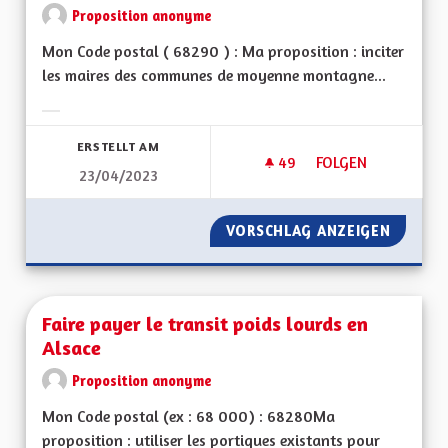
Proposition anonyme
Mon Code postal ( 68290 ) : Ma proposition : inciter
les maires des communes de moyenne montagne...
Ergebnisse nach Kategorie filtern:
ERSTELLT AM
49
49 FOLLOWER
FOLGEN
23/04/2023
FAVORISER LA CRÉ
VORSCHLAG ANZEIGEN
FAVORI
Faire payer le transit poids lourds en
Alsace
Proposition anonyme
Mon Code postal (ex : 68 000) : 68280Ma
proposition : utiliser les portiques existants pour