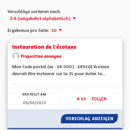
Vorschläge sortieren nach:
Z-A (umgekehrt alphabetisch)
Ergebnisse pro Seite:
50
Instauration de l'écotaxe
Proposition anonyme
Mon Code postal (ex : 68 000) : 68920L'écotaxe
devrait être instaurer sur la 35 pour éviter la...
Ergebnisse nach Kategorie filtern:
ERSTELLT AM
49
49 FOLLOWER
FOLGEN
06/06/2023
INSTAURATION DE L
VORSCHLAG ANZEIGEN
INSTAU