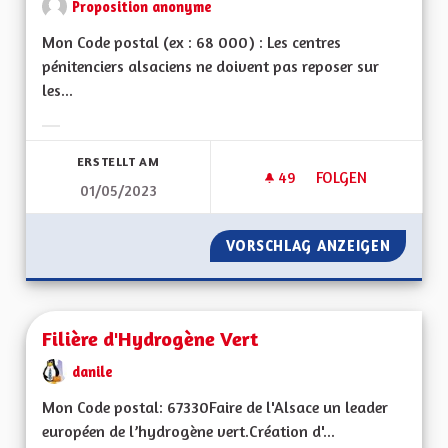
Proposition anonyme
Mon Code postal (ex : 68 000) : Les centres
pénitenciers alsaciens ne doivent pas reposer sur
les...
Ergebnisse nach Kategorie filtern:
ERSTELLT AM
49
49 FOLLOWER
FOLGEN
01/05/2023
FINANCEMENT DES C
VORSCHLAG ANZEIGEN
FINANC
Filière d'Hydrogène Vert
danile
Mon Code postal: 67330Faire de l'Alsace un leader
européen de l’hydrogène vert.Création d'...