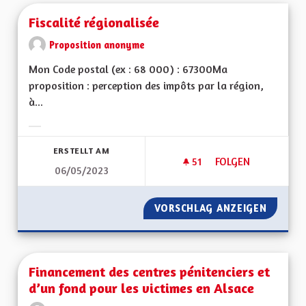
Fiscalité régionalisée
Proposition anonyme
Mon Code postal (ex : 68 000) : 67300Ma
proposition : perception des impôts par la région,
à...
Ergebnisse nach Kategorie filtern:
ERSTELLT AM
51
51 FOLLOWER
FOLGEN
06/05/2023
FISCALITÉ RÉGIONA
VORSCHLAG ANZEIGEN
FISCALI
Financement des centres pénitenciers et
d’un fond pour les victimes en Alsace