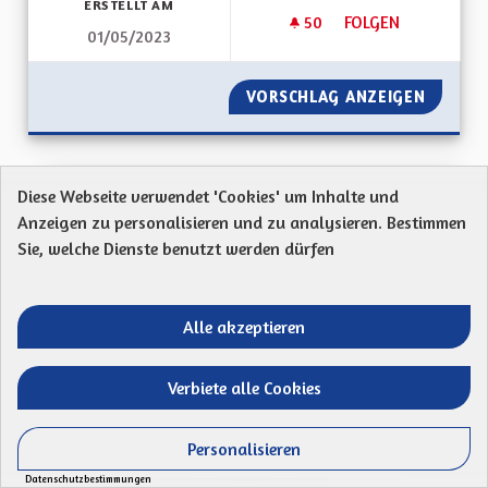
ERSTELLT AM
50
50 FOLLOWER
FOLGEN
01/05/2023
FAIRE INVALIDER L
VORSCHLAG ANZEIGEN
FAIRE 
Faire invalider l'ouverture du Motor Park
Diese Webseite verwendet 'Cookies' um Inhalte und
a Biltzheim
Anzeigen zu personalisieren und zu analysieren. Bestimmen
Sie, welche Dienste benutzt werden dürfen
Proposition anonyme
Code postal 68127Faire invalider la vente des
parcelles du village de Niederentzen au promoteur...
Alle akzeptieren
Ergebnisse nach Kategorie filtern:
Verbiete alle Cookies
ERSTELLT AM
50
50 FOLLOWER
FOLGEN
07/06/2023
FAIRE INVALIDER L
Personalisieren
Datenschutzbestimmungen