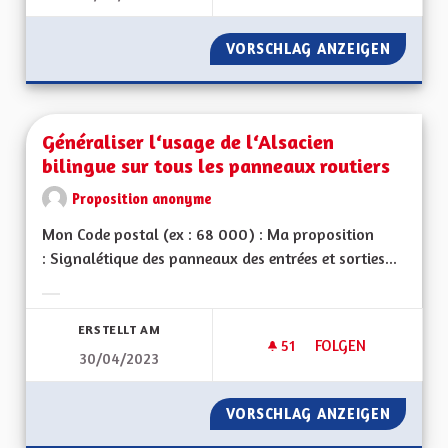
VORSCHLAG ANZEIGEN
GÉNÉRA
Généraliser l‘usage de l‘Alsacien
bilingue sur tous les panneaux routiers
Proposition anonyme
Mon Code postal (ex : 68 000) : Ma proposition
: Signalétique des panneaux des entrées et sorties...
Ergebnisse nach Kategorie filtern:
ERSTELLT AM
51
51 FOLLOWER
FOLGEN
30/04/2023
GÉNÉRALISER L‘USA
VORSCHLAG ANZEIGEN
GÉNÉRA