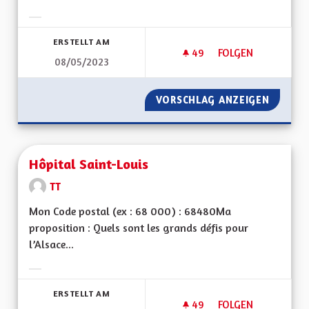
Ergebnisse nach Kategorie filtern:
ERSTELLT AM
49
49 FOLLOWER
FOLGEN
08/05/2023
ÎLOTS FRAÎCHEUR -
VORSCHLAG ANZEIGEN
ÎLOTS F
Hôpital Saint-Louis
TT
Mon Code postal (ex : 68 000) : 68480Ma
proposition : Quels sont les grands défis pour
l’Alsace...
Ergebnisse nach Kategorie filtern:
ERSTELLT AM
49
49 FOLLOWER
FOLGEN