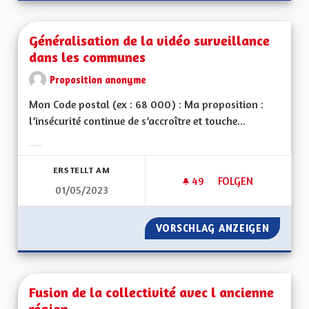
Généralisation de la vidéo surveillance
dans les communes
Proposition anonyme
Mon Code postal (ex : 68 000) : Ma proposition :
l’insécurité continue de s’accroître et touche...
Ergebnisse nach Kategorie filtern:
ERSTELLT AM
49
49 FOLLOWER
FOLGEN
01/05/2023
GÉNÉRALISATION D
VORSCHLAG ANZEIGEN
GÉNÉRA
Fusion de la collectivité avec l ancienne
région