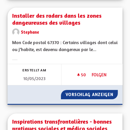
Installer des radars dans les zones
dangeureuses des villages
Stephane
Mon Code postal 67370 : Certains villages dont celui
ou j'habite, est devenu dangereux par le...
Ergebnisse nach Kategorie filtern:
ERSTELLT AM
50
50 FOLLOWER
FOLGEN
10/05/2023
INSTALLER DES RA
VORSCHLAG ANZEIGEN
INSTAL
Inspirations transfrontalières - bonnes
pratiques sociales et médico sociales