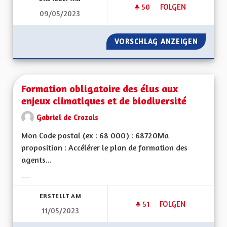
50
50 FOLLOWER
FOLGEN
09/05/2023
FORMATION/EMPLOI 
VORSCHLAG ANZEIGEN
FORMATI
Formation obligatoire des élus aux
enjeux climatiques et de biodiversité
Gabriel de Crozals
Mon Code postal (ex : 68 000) : 68720Ma
proposition : Accélérer le plan de formation des
agents...
Ergebnisse nach Kategorie filtern:
ERSTELLT AM
51
51 FOLLOWER
FOLGEN
11/05/2023
FORMATION OBLIGAT