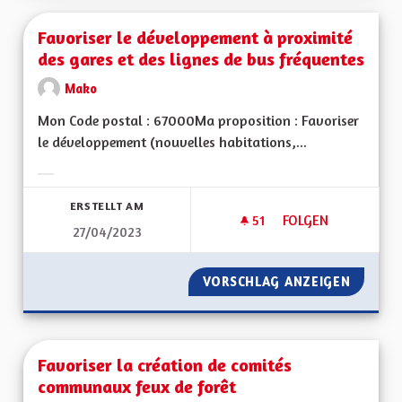
Favoriser le développement à proximité
des gares et des lignes de bus fréquentes
Mako
Mon Code postal : 67000Ma proposition : Favoriser
le développement (nouvelles habitations,...
Ergebnisse nach Kategorie filtern:
ERSTELLT AM
51
51 FOLLOWER
FOLGEN
27/04/2023
FAVORISER LE DÉVE
VORSCHLAG ANZEIGEN
FAVORI
Favoriser la création de comités
communaux feux de forêt