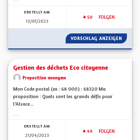
Ergebnisse nach Kategorie filtern:
ERSTELLT AM
50
50 FOLLOWER
FOLGEN
13/07/2023
GRATUITÉ DES MUS
VORSCHLAG ANZEIGEN
GRATUI
Gestion des déchets Eco citoyenne
Proposition anonyme
Mon Code postal (ex : 68 000) : 68320 Ma
proposition : Quels sont les grands défis pour
l’Alsace...
Ergebnisse nach Kategorie filtern:
ERSTELLT AM
49
49 FOLLOWER
FOLGEN
21/04/2023
GESTION DES DÉCH