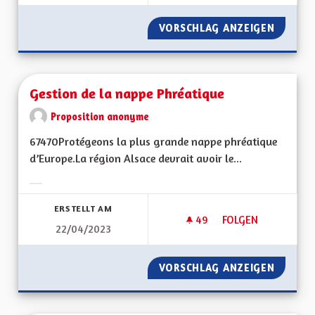
VORSCHLAG ANZEIGEN
GESTIO
Gestion de la nappe Phréatique
Proposition anonyme
67470Protégeons la plus grande nappe phréatique
d’Europe.La région Alsace devrait avoir le...
Ergebnisse nach Kategorie filtern:
ERSTELLT AM
49
49 FOLLOWER
FOLGEN
22/04/2023
GESTION DE LA NA
VORSCHLAG ANZEIGEN
GESTIO