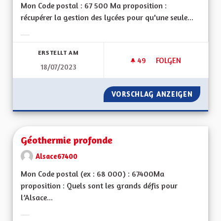
Mon Code postal : 67 500 Ma proposition :
récupérer la gestion des lycées pour qu'une seule...
Ergebnisse nach Kategorie filtern:
ERSTELLT AM
49
49 FOLLOWER
FOLGEN
18/07/2023
GÉRER L'ENSEIGNEM
VORSCHLAG ANZEIGEN
GÉRER 
Géothermie profonde
Alsace67400
Mon Code postal (ex : 68 000) : 67400Ma
proposition : Quels sont les grands défis pour
l’Alsace...
Ergebnisse nach Kategorie filtern: