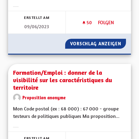
Ergebnisse nach Kategorie filtern:
ERSTELLT AM
50
50 FOLLOWER
FOLGEN
09/06/2023
FOUR SOLAIRE ET Z
VORSCHLAG ANZEIGEN
FOUR S
Formation/Emploi : donner de la
visibilité sur les caractéristiques du
territoire
Proposition anonyme
Mon Code postal (ex : 68 000) : 67 000 - groupe
testeurs de politiques publiques Ma proposition...
Ergebnisse nach Kategorie filtern:
ERSTELLT AM