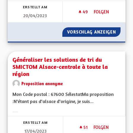
ERSTELLT AM
49
49 FOLLOWER
FOLGEN
20/04/2023
GÉOTHERMIE PROF
VORSCHLAG ANZEIGEN
GÉOTHE
Généraliser les solutions de tri du
SMICTOM Alsace-centrale à toute la
région
Proposition anonyme
Mon Code postal : 67600 SélestatMa proposition
:N'étant pas d'alsace d'origine, je suis...
Ergebnisse nach Kategorie filtern:
ERSTELLT AM
51
51 FOLLOWER
FOLGEN
17/04/2023
GÉNÉRALISER LES 