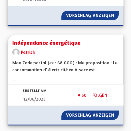
VORSCHLAG ANZEIGEN
INDÉPE
Indépendance énergétique
Patrick
Mon Code postal (ex : 68 000) : Ma proposition : La
consommation d' électricité en Alsace est...
Ergebnisse nach Kategorie filtern:
ERSTELLT AM
50
50 FOLLOWER
FOLGEN
12/06/2023
INDÉPENDANCE ÉN
VORSCHLAG ANZEIGEN
INDÉPE