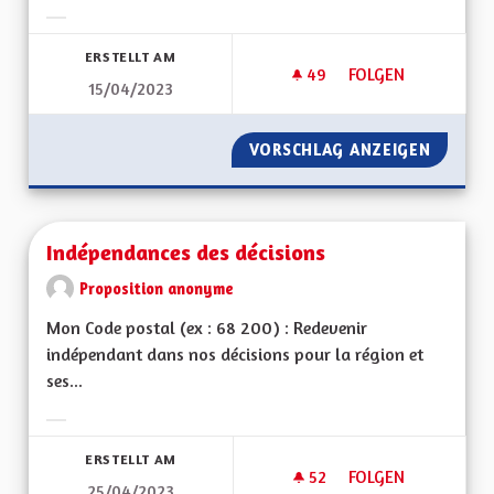
Ergebnisse nach Kategorie filtern:
ERSTELLT AM
49
49 FOLLOWER
FOLGEN
15/04/2023
INFORMATION EN LI
VORSCHLAG ANZEIGEN
INFORMA
Indépendances des décisions
Proposition anonyme
Mon Code postal (ex : 68 200) : Redevenir
indépendant dans nos décisions pour la région et
ses...
Ergebnisse nach Kategorie filtern:
ERSTELLT AM
52
52 FOLLOWER
FOLGEN
25/04/2023
INDÉPENDANCES DE