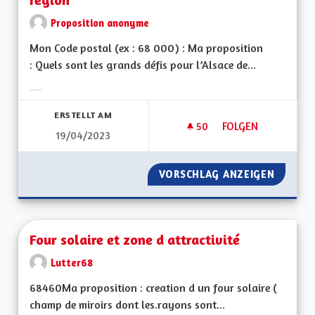
Proposition anonyme
Mon Code postal (ex : 68 000) : Ma proposition
: Quels sont les grands défis pour l’Alsace de...
Ergebnisse nach Kategorie filtern:
ERSTELLT AM
50
50 FOLLOWER
FOLGEN
19/04/2023
VORSCHLAG ANZEIGEN
FUSION
Four solaire et zone d attractivité
Lutter68
68460Ma proposition : creation d un four solaire (
champ de miroirs dont les.rayons sont...