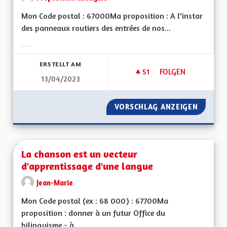
Mon Code postal : 67000Ma proposition : A l'instar
des panneaux routiers des entrées de nos...
Ergebnisse nach Kategorie filtern:
ERSTELLT AM
51
51 FOLLOWER
FOLGEN
13/04/2023
LA CULTURE, L'ÉDU
VORSCHLAG ANZEIGEN
LA CUL
La chanson est un vecteur
d'apprentissage d'une langue
Jean-Marie
Mon Code postal (ex : 68 000) : 67700Ma
proposition : donner à un futur Office du
bilinguisme - à...