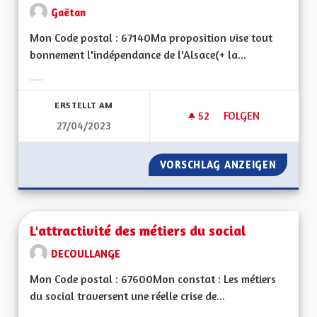
Gaëtan
Mon Code postal : 67140Ma proposition vise tout
bonnement l'indépendance de l'Alsace(+ la...
Ergebnisse nach Kategorie filtern:
ERSTELLT AM
52
52 FOLLOWER
FOLGEN
27/04/2023
L'INDÉPENDANCE CO
VORSCHLAG ANZEIGEN
L'INDÉ
L'attractivité des métiers du social
DECOULLANGE
Mon Code postal : 67600Mon constat : Les métiers
du social traversent une réelle crise de...