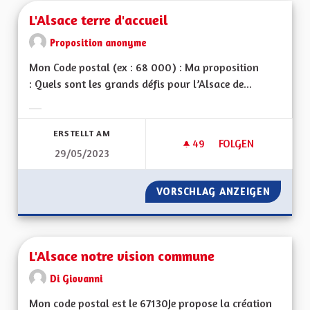
L'Alsace terre d'accueil
Proposition anonyme
Mon Code postal (ex : 68 000) : Ma proposition
: Quels sont les grands défis pour l’Alsace de...
Ergebnisse nach Kategorie filtern:
ERSTELLT AM
49
49 FOLLOWER
FOLGEN
29/05/2023
L'ALSACE TERRE D'A
VORSCHLAG ANZEIGEN
L'ALSAC
L'Alsace notre vision commune
Di Giovanni
Mon code postal est le 67130Je propose la création