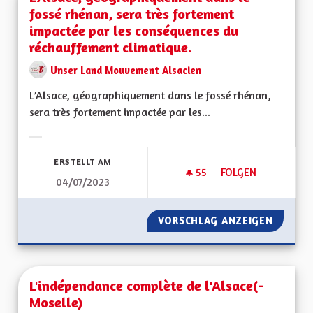
fossé rhénan, sera très fortement
impactée par les conséquences du
réchauffement climatique.
Unser Land Mouvement Alsacien
L’Alsace, géographiquement dans le fossé rhénan,
sera très fortement impactée par les...
Ergebnisse nach Kategorie filtern:
ERSTELLT AM
55
55 FOLLOWER
FOLGEN
04/07/2023
L’ALSACE, GÉOGRA
VORSCHLAG ANZEIGEN
L’ALSA
L'indépendance complète de l'Alsace(-
Moselle)