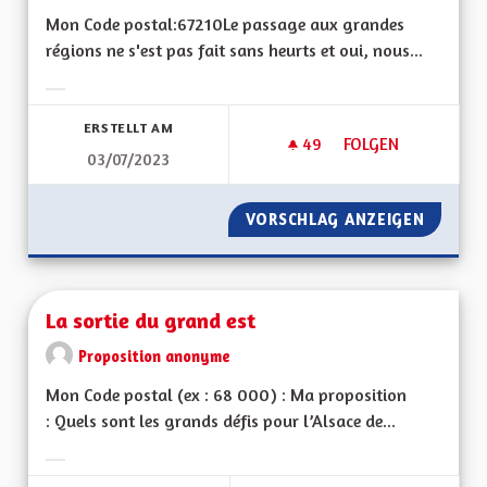
Mon Code postal:67210Le passage aux grandes
régions ne s'est pas fait sans heurts et oui, nous...
Ergebnisse nach Kategorie filtern:
ERSTELLT AM
49
49 FOLLOWER
FOLGEN
03/07/2023
LA STABILITÉ INSTI
VORSCHLAG ANZEIGEN
LA STAB
La sortie du grand est
Proposition anonyme
Mon Code postal (ex : 68 000) : Ma proposition
: Quels sont les grands défis pour l’Alsace de...
Ergebnisse nach Kategorie filtern: