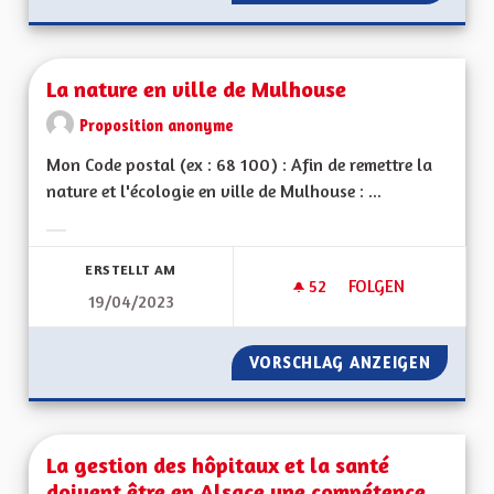
La nature en ville de Mulhouse
Proposition anonyme
Mon Code postal (ex : 68 100) : Afin de remettre la
nature et l'écologie en ville de Mulhouse : ...
Ergebnisse nach Kategorie filtern:
ERSTELLT AM
52
52 FOLLOWER
FOLGEN
19/04/2023
LA NATURE EN VIL
VORSCHLAG ANZEIGEN
LA NAT
La gestion des hôpitaux et la santé
doivent être en Alsace une compétence