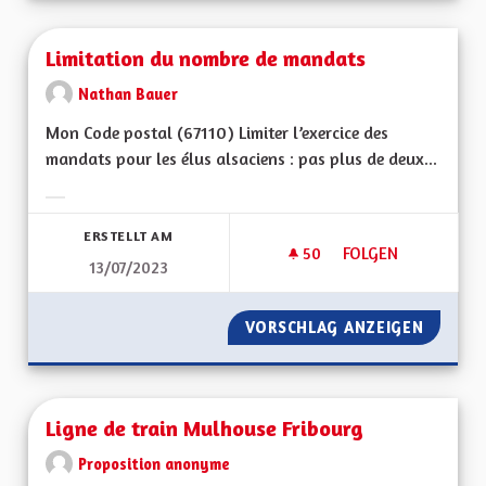
Limitation du nombre de mandats
Nathan Bauer
Mon Code postal (67110) Limiter l’exercice des
mandats pour les élus alsaciens : pas plus de deux...
Ergebnisse nach Kategorie filtern:
ERSTELLT AM
50
50 FOLLOWER
FOLGEN
13/07/2023
LIMITATION DU NO
VORSCHLAG ANZEIGEN
LIMITA
Ligne de train Mulhouse Fribourg
Proposition anonyme