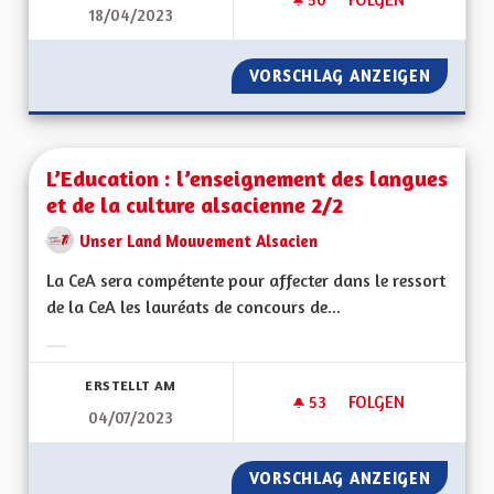
18/04/2023
L’HISTOIRE DE NOT
VORSCHLAG ANZEIGEN
L’HIST
L’Education : l’enseignement des langues
et de la culture alsacienne 2/2
Unser Land Mouvement Alsacien
La CeA sera compétente pour affecter dans le ressort
de la CeA les lauréats de concours de...
Ergebnisse nach Kategorie filtern:
ERSTELLT AM
53
53 FOLLOWER
FOLGEN
04/07/2023
L’EDUCATION : L’E
VORSCHLAG ANZEIGEN
L’EDUC