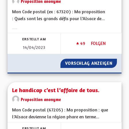
Proposition anonyme
Mon Code postal (ex : 67320) : Ma proposition
: Quels sont les grands défis pour l’Alsace de...
Ergebnisse nach Kategorie filtern:
ERSTELLT AM
49
49 FOLLOWER
FOLGEN
14/04/2023
LE PATOIS DOIT ÊT
VORSCHLAG ANZEIGEN
LE PATO
Le handicap c’est l’affaire de tous.
Proposition anonyme
Mon Code postal (67205) : Ma proposition : que
l’Alsace devienne la région phare en terme...
ERSTELLT AM