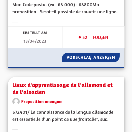
Mon Code postal (ex : 68 000) : 68800Ma
proposition : Serait-il possible de rouvrir une ligne...
Ergebnisse nach Kategorie filtern:
ERSTELLT AM
52
52 FOLLOWER
FOLGEN
13/04/2023
LIGNE DE TRAIN M
VORSCHLAG ANZEIGEN
LIGNE 
Lieux d'apprentissage de l'allemand et
de l'alsacien
Proposition anonyme
672401/ La connaissance de la langue allemande
est essentielle d'un point de vue frontalier, sur...