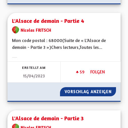
L'Alsace de demain - Partie 4
Nicolas FRITSCH
Mon code postal : 68000(Suite de « L’Alsace de
demain - Partie 3 »)Chers lecteurs,Toutes les...
Ergebnisse nach Kategorie filtern:
ERSTELLT AM
59
59 FOLLOWER
FOLGEN
15/04/2023
L'ALSACE DE DEMAIN
VORSCHLAG ANZEIGEN
L'ALSAC
L'Alsace de demain - Partie 3
Nicolas FRITSCH