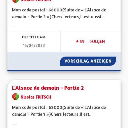
Mon code postal : 68000(Suite de « L’Alsace de
demain - Partie 2 »)Chers lecteurs,Il est aussi...
Ergebnisse nach Kategorie filtern:
ERSTELLT AM
59
59 FOLLOWER
FOLGEN
15/04/2023
L'ALSACE DE DEMAIN
VORSCHLAG ANZEIGEN
L'ALSAC
L'Alsace de demain - Partie 2
Nicolas FRITSCH
Mon code postal : 68000(Suite de « L’Alsace de
demain - Partie 1 »)Chers lecteurs,Il est...
Ergebnisse nach Kategorie filtern: