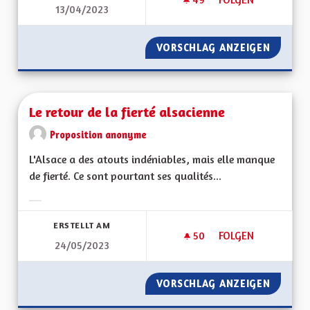
13/04/2023
LE TEMPS DES ÉCON
VORSCHLAG ANZEIGEN
LE TEM
Le retour de la fierté alsacienne
Proposition anonyme
L'Alsace a des atouts indéniables, mais elle manque
de fierté. Ce sont pourtant ses qualités...
Ergebnisse nach Kategorie filtern:
ERSTELLT AM
50
50 FOLLOWER
FOLGEN
24/05/2023
LE RETOUR DE LA F
VORSCHLAG ANZEIGEN
LE RETO