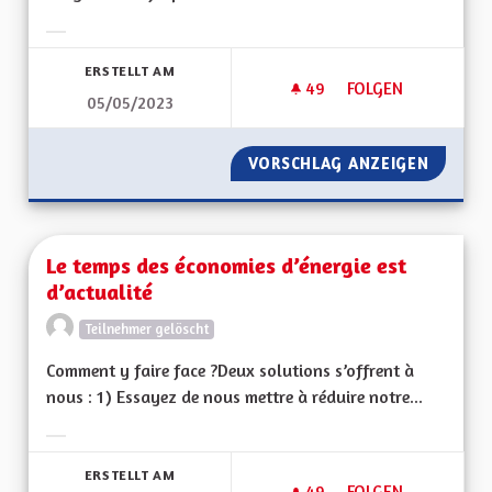
Ergebnisse nach Kategorie filtern:
ERSTELLT AM
49
49 FOLLOWER
FOLGEN
05/05/2023
LE VOTE UN DEVOI
VORSCHLAG ANZEIGEN
LE VOT
Le temps des économies d’énergie est
d’actualité
Teilnehmer gelöscht
Comment y faire face ?Deux solutions s’offrent à
nous : 1) Essayez de nous mettre à réduire notre...
Ergebnisse nach Kategorie filtern:
ERSTELLT AM
49
49 FOLLOWER
FOLGEN