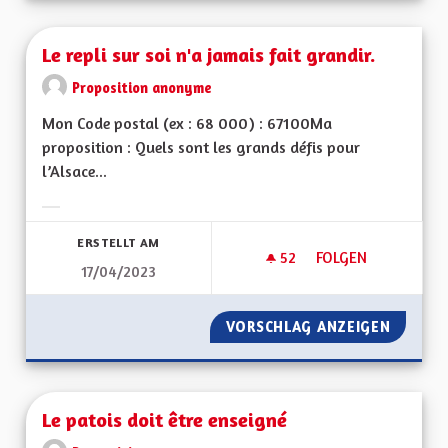
Le repli sur soi n'a jamais fait grandir.
Proposition anonyme
Mon Code postal (ex : 68 000) : 67100Ma
proposition : Quels sont les grands défis pour
l’Alsace...
Ergebnisse nach Kategorie filtern:
ERSTELLT AM
52
52 FOLLOWER
FOLGEN
17/04/2023
LE REPLI SUR SOI N
VORSCHLAG ANZEIGEN
LE REPL
Le patois doit être enseigné