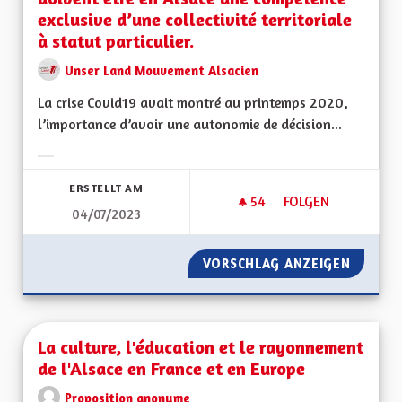
exclusive d’une collectivité territoriale
à statut particulier.
Unser Land Mouvement Alsacien
La crise Covid19 avait montré au printemps 2020,
l’importance d’avoir une autonomie de décision...
Ergebnisse nach Kategorie filtern:
ERSTELLT AM
54
54 FOLLOWER
FOLGEN
04/07/2023
LA GESTION DES HÔ
VORSCHLAG ANZEIGEN
LA GES
La culture, l'éducation et le rayonnement
de l'Alsace en France et en Europe
Proposition anonyme