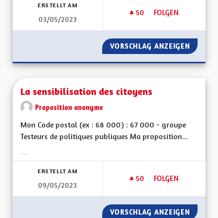
ERSTELLT AM
50
50 FOLLOWER
FOLGEN
03/05/2023
LA SORTIE DU GRAN
VORSCHLAG ANZEIGEN
LA SOR
La sensibilisation des citoyens
Proposition anonyme
Mon Code postal (ex : 68 000) : 67 000 - groupe
Testeurs de politiques publiques Ma proposition...
Ergebnisse nach Kategorie filtern:
ERSTELLT AM
50
50 FOLLOWER
FOLGEN
09/05/2023
LA SENSIBILISATIO
VORSCHLAG ANZEIGEN
LA SENS