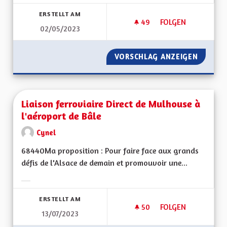
Ergebnisse nach Kategorie filtern:
ERSTELLT AM
49
49 FOLLOWER
FOLGEN
02/05/2023
LIEUX D'APPRENTIS
VORSCHLAG ANZEIGEN
LIEUX D
Liaison ferroviaire Direct de Mulhouse à
l'aéroport de Bâle
Cynel
68440Ma proposition : Pour faire face aux grands
défis de l'Alsace de demain et promouvoir une...
Ergebnisse nach Kategorie filtern:
ERSTELLT AM
50
50 FOLLOWER
FOLGEN
13/07/2023
LIAISON FERROVIAI