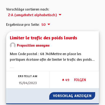
Vorschläge sortieren nach:
Z-A (umgekehrt alphabetisch)
Ergebnisse pro Seite:
50
Limiter le trafic des poids lourds
Proposition anonyme
Mon Code postal : 68 740Mettre en place les
portiques écotaxe afin de limiter le trafic des poids...
Ergebnisse nach Kategorie filtern:
ERSTELLT AM
49
49 FOLLOWER
FOLGEN
15/04/2023
LIMITER LE TRAFIC
VORSCHLAG ANZEIGEN
LIMITER