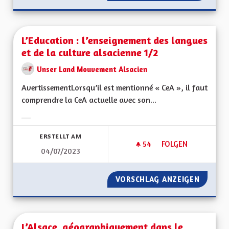
L’Education : l’enseignement des langues
et de la culture alsacienne 1/2
Unser Land Mouvement Alsacien
AvertissementLorsqu’il est mentionné « CeA », il faut
comprendre la CeA actuelle avec son...
Ergebnisse nach Kategorie filtern:
ERSTELLT AM
54
54 FOLLOWER
FOLGEN
04/07/2023
L’EDUCATION : L’E
VORSCHLAG ANZEIGEN
L’EDUC
L’Alsace, géographiquement dans le