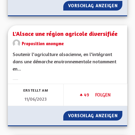
VORSCHLAG ANZEIGEN
L'ALSAC
L'Alsace une région agricole diversifiée
Proposition anonyme
Soutenir l'agriculture alsacienne, en l'intégrant
dans une démarche environnementale notamment
en...
Ergebnisse nach Kategorie filtern:
ERSTELLT AM
49
49 FOLLOWER
FOLGEN
11/06/2023
L'ALSACE UNE RÉGI
VORSCHLAG ANZEIGEN
L'ALSAC