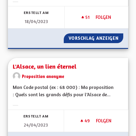
Ergebnisse nach Kategorie filtern:
ERSTELLT AM
51
51 FOLLOWER
FOLGEN
18/04/2023
L'ATTRACTIVITÉ DE
VORSCHLAG ANZEIGEN
L'ATTRA
L'Alsace, un lien éternel
Proposition anonyme
Mon Code postal (ex : 68 000) : Ma proposition
: Quels sont les grands défis pour l’Alsace de...
Ergebnisse nach Kategorie filtern:
ERSTELLT AM
49
49 FOLLOWER
FOLGEN
24/04/2023
L'ALSACE, UN LIEN 