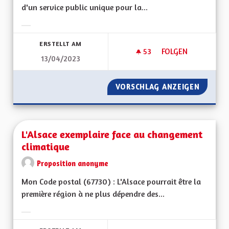
d'un service public unique pour la...
Ergebnisse nach Kategorie filtern:
ERSTELLT AM
53
53 FOLLOWER
FOLGEN
13/04/2023
L'ALSACE NOTRE V
VORSCHLAG ANZEIGEN
L'ALSA
L'Alsace exemplaire face au changement
climatique
Proposition anonyme
Mon Code postal (67730) : L'Alsace pourrait être la
première région à ne plus dépendre des...
Ergebnisse nach Kategorie filtern: