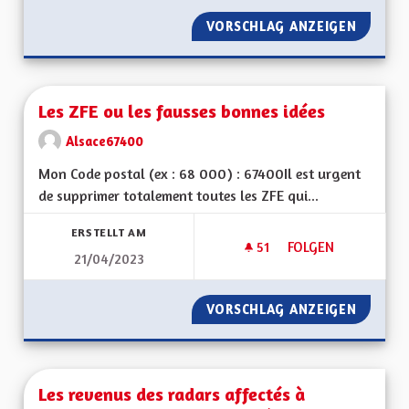
VORSCHLAG ANZEIGEN
LIAISO
Les ZFE ou les fausses bonnes idées
Alsace67400
Mon Code postal (ex : 68 000) : 67400Il est urgent
de supprimer totalement toutes les ZFE qui...
ERSTELLT AM
51
51 FOLLOWER
FOLGEN
21/04/2023
LES ZFE OU LES FA
VORSCHLAG ANZEIGEN
LES ZF
Les revenus des radars affectés à