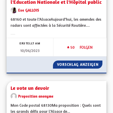
l'Education Nationale et l'Hôpital public
Eve GALLOIS
68160 et toute l'AlsaceAujourd'hui, les amendes des
radars sont affectées à la Sécurité Routière....
Ergebnisse nach Kategorie filtern:
ERSTELLT AM
50
50 FOLLOWER
FOLGEN
10/06/2023
LES REVENUS DES R
VORSCHLAG ANZEIGEN
LES RE
Le vote un devoir
Proposition anonyme
Mon Code postal 68130Ma proposition : Quels sont
les grands défis pour l’Alsace de...