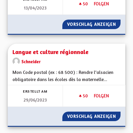
50
50 FOLLOWER
FOLGEN
13/04/2023
LE HANDICAP C’EST 
VORSCHLAG ANZEIGEN
LE HAND
Langue et culture régionnale
Schneider
Mon Code postal (ex : 68 500) : Rendre l'alsacien
obligatoire dans les écoles dès la maternelle...
ERSTELLT AM
50
50 FOLLOWER
FOLGEN
29/06/2023
LANGUE ET CULTUR
VORSCHLAG ANZEIGEN
LANGUE