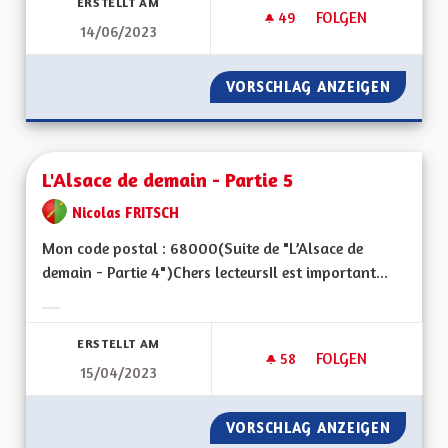
ERSTELLT AM
49
49 FOLLOWER
FOLGEN
14/06/2023
L'ALSACE EXEMPLA
VORSCHLAG ANZEIGEN
L'ALSA
L'Alsace de demain - Partie 5
Nicolas FRITSCH
Mon code postal : 68000(Suite de "L’Alsace de
demain - Partie 4")Chers lecteursIl est important...
Ergebnisse nach Kategorie filtern:
ERSTELLT AM
58
58 FOLLOWER
FOLGEN
15/04/2023
L'ALSACE DE DEMAIN
VORSCHLAG ANZEIGEN
L'ALSAC