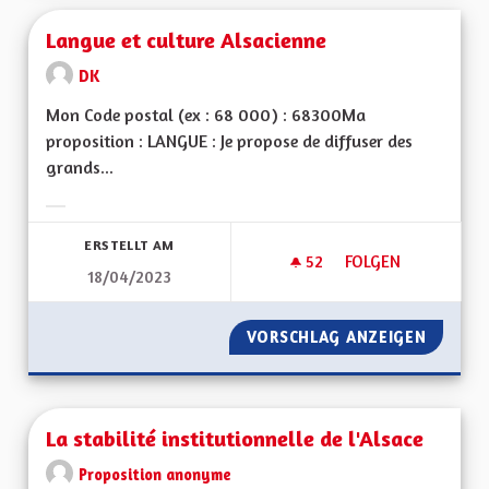
Langue et culture Alsacienne
DK
Mon Code postal (ex : 68 000) : 68300Ma
proposition : LANGUE : Je propose de diffuser des
grands...
Ergebnisse nach Kategorie filtern:
ERSTELLT AM
52
52 FOLLOWER
FOLGEN
18/04/2023
LANGUE ET CULTUR
VORSCHLAG ANZEIGEN
LANGUE
La stabilité institutionnelle de l'Alsace
Proposition anonyme