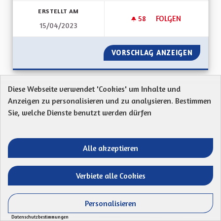
ERSTELLT AM
58
58 FOLLOWER
FOLGEN
15/04/2023
L'ALSACE DE DEMAIN
VORSCHLAG ANZEIGEN
L'ALSAC
Diese Webseite verwendet 'Cookies' um Inhalte und
L'Alsace de demain - Partie 1
Anzeigen zu personalisieren und zu analysieren. Bestimmen
Sie, welche Dienste benutzt werden dürfen
Nicolas FRITSCH
Mon code postal : 68000Chers lecteurs,Je tiens à
préciser que je ne suis en aucun cas favorable à...
Alle akzeptieren
Ergebnisse nach Kategorie filtern:
Verbiete alle Cookies
ERSTELLT AM
61
61 FOLLOWER
FOLGEN
15/04/2023
L'ALSACE DE DEMAIN
Personalisieren
Datenschutzbestimmungen
VORSCHLAG ANZEIGEN
L'ALSAC