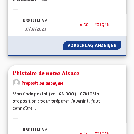
Ergebnisse nach Kategorie filtern:
ERSTELLT AM
50
50 FOLLOWER
FOLGEN
07/07/2023
LA CHANSON EST U
VORSCHLAG ANZEIGEN
LA CHA
L’histoire de notre Alsace
Proposition anonyme
Mon Code postal (ex : 68 000) : 67810Ma
proposition : pour préparer l’avenir il faut
connaître...
Ergebnisse nach Kategorie filtern:
ERSTELLT AM
50
50 FOLLOWER
FOLGEN