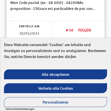
Mon Code postal (ex : 68 000) : 68200Ma
proposition : L'Alsace est particulière de par son...
Ergebnisse nach Kategorie filtern:
ERSTELLT AM
50
50 FOLLOWER
FOLGEN
30/04/2023
MIEUX VIVRE DANS
Diese Webseite verwendet 'Cookies' um Inhalte und
VORSCHLAG ANZEIGEN
MIEUX 
Anzeigen zu personalisieren und zu analysieren. Bestimmen
Sie, welche Dienste benutzt werden dürfen
Micro Éolien Individuel
Alle akzeptieren
danile
Mon Code postal : 67330Dernièrement j'ai remarqué
Verbiete alle Cookies
que nous avons de plus en plus de vent.Est-ce...
Personalisieren
Ergebnisse nach Kategorie filtern:
Datenschutzbestimmungen
ERSTELLT AM