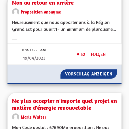
Non au retour en arrière
Proposition anonyme
Heureusement que nous appartenons à la Région
Grand Est pour avoir:1- un minimum de pluralisme...
Ergebnisse nach Kategorie filtern:
ERSTELLT AM
52
52 FOLLOWER
FOLGEN
19/04/2023
NON AU RETOUR EN
VORSCHLAG ANZEIGEN
NON AU
Ne plus accepter n'importe quel projet en
matière d'énergie renouvelable
Marie Walter
Mon Code postal : 67690Ma proposition : Ne pas