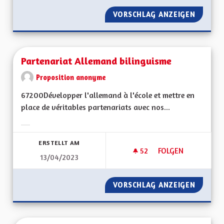
VORSCHLAG ANZEIGEN
PARTICI
Partenariat Allemand bilinguisme
Proposition anonyme
67200Développer l'allemand à l'école et mettre en
place de véritables partenariats avec nos...
Ergebnisse nach Kategorie filtern:
ERSTELLT AM
52
52 FOLLOWER
FOLGEN
13/04/2023
PARTENARIAT ALLE
VORSCHLAG ANZEIGEN
PARTEN