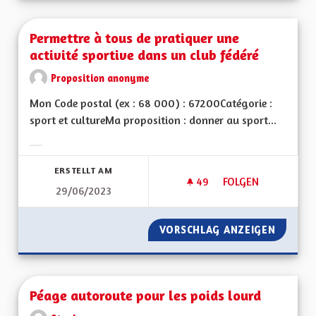
Permettre à tous de pratiquer une
activité sportive dans un club fédéré
Proposition anonyme
Mon Code postal (ex : 68 000) : 67200Catégorie :
sport et cultureMa proposition : donner au sport...
Ergebnisse nach Kategorie filtern:
ERSTELLT AM
49
49 FOLLOWER
FOLGEN
29/06/2023
PERMETTRE À TOUS 
VORSCHLAG ANZEIGEN
PERMET
Péage autoroute pour les poids lourd