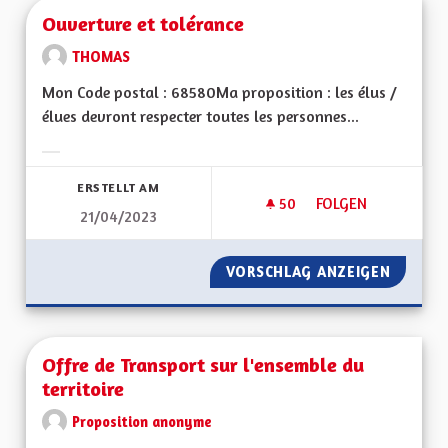
Ouverture et tolérance
THOMAS
Mon Code postal : 68580Ma proposition : les élus /
élues devront respecter toutes les personnes...
Ergebnisse nach Kategorie filtern:
ERSTELLT AM
50
50 FOLLOWER
FOLGEN
21/04/2023
OUVERTURE ET TO
VORSCHLAG ANZEIGEN
OUVERT
Offre de Transport sur l'ensemble du
territoire
Proposition anonyme