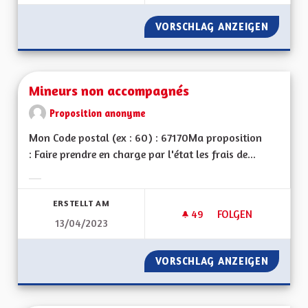
VORSCHLAG ANZEIGEN
MISE À 
Mineurs non accompagnés
Proposition anonyme
Mon Code postal (ex : 60) : 67170Ma proposition
: Faire prendre en charge par l'état les frais de...
Ergebnisse nach Kategorie filtern:
ERSTELLT AM
49
49 FOLLOWER
FOLGEN
13/04/2023
MINEURS NON ACC
VORSCHLAG ANZEIGEN
MINEUR