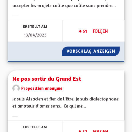
accepter les projets coûte que coûte sans prendre...
Ergebnisse nach Kategorie filtern:
ERSTELLT AM
51
51 FOLLOWER
FOLGEN
13/04/2023
NE PLUS ACCEPTER
VORSCHLAG ANZEIGEN
NE PLU
Ne pas sortir du Grand Est
Proposition anonyme
Je suis Alsacien et fier de l'être, je suis dialectophone
et amateur d'amer sans...Ce qui me...
Ergebnisse nach Kategorie filtern:
ERSTELLT AM
52
52 FOLLOWER
FOLGEN