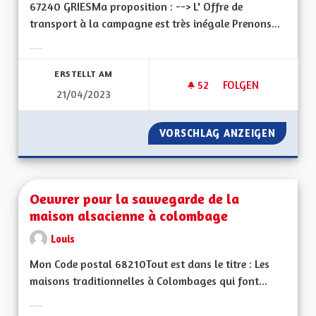
67240 GRIESMa proposition : --> L' Offre de
transport à la campagne est très inégale Prenons...
Ergebnisse nach Kategorie filtern:
ERSTELLT AM
52
52 FOLLOWER
FOLGEN
21/04/2023
OFFRE DE TRANSPO
VORSCHLAG ANZEIGEN
OFFRE 
Oeuvrer pour la sauvegarde de la
maison alsacienne à colombage
Louis
Mon Code postal 68210Tout est dans le titre : Les
maisons traditionnelles à Colombages qui font...
Ergebnisse nach Kategorie filtern: