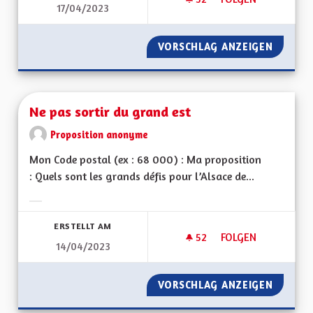
17/04/2023
NE PAS SORTIR DU 
VORSCHLAG ANZEIGEN
NE PAS
Ne pas sortir du grand est
Proposition anonyme
Mon Code postal (ex : 68 000) : Ma proposition
: Quels sont les grands défis pour l’Alsace de...
Ergebnisse nach Kategorie filtern:
ERSTELLT AM
52
52 FOLLOWER
FOLGEN
14/04/2023
NE PAS SORTIR DU 
VORSCHLAG ANZEIGEN
NE PAS