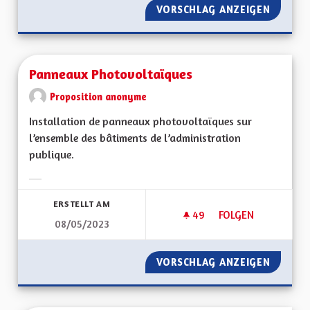
VORSCHLAG ANZEIGEN
PANNEA
Panneaux Photovoltaïques
Proposition anonyme
Installation de panneaux photovoltaïques sur
l’ensemble des bâtiments de l’administration
publique.
Ergebnisse nach Kategorie filtern:
ERSTELLT AM
49
49 FOLLOWER
FOLGEN
08/05/2023
PANNEAUX PHOTOV
VORSCHLAG ANZEIGEN
PANNEA