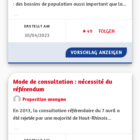
: des bassins de population aussi important que la...
Ergebnisse nach Kategorie filtern:
ERSTELLT AM
49
49 FOLLOWER
FOLGEN
30/04/2023
MODÈLE INTÉGRÉ D
VORSCHLAG ANZEIGEN
MODÈLE
Mode de consultation : nécessité du
référendum
Proposition anonyme
En 2013, la consultation référendaire du 7 avril a
été rejetée par une majorité de Haut-Rhinois...
Ergebnisse nach Kategorie filtern: