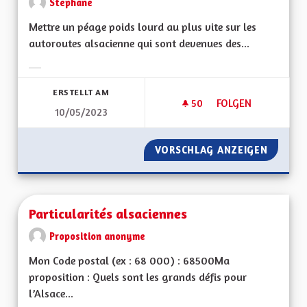
Stephane
Mettre un péage poids lourd au plus vite sur les
autoroutes alsacienne qui sont devenues des...
Ergebnisse nach Kategorie filtern:
ERSTELLT AM
50
50 FOLLOWER
FOLGEN
10/05/2023
PÉAGE AUTOROUTE 
VORSCHLAG ANZEIGEN
PÉAGE 
Particularités alsaciennes
Proposition anonyme
Mon Code postal (ex : 68 000) : 68500Ma
proposition : Quels sont les grands défis pour
l’Alsace...