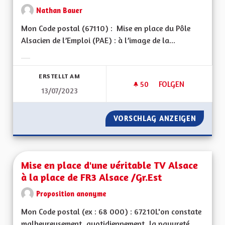
Nathan Bauer
Mon Code postal (67110) : Mise en place du Pôle
Alsacien de l’Emploi (PAE) : à l’image de la...
Ergebnisse nach Kategorie filtern:
ERSTELLT AM
50
50 FOLLOWER
FOLGEN
13/07/2023
MISE EN PLACE DU P
VORSCHLAG ANZEIGEN
MISE EN
Mise en place d'une véritable TV Alsace
à la place de FR3 Alsace /Gr.Est
Proposition anonyme
Mon Code postal (ex : 68 000) : 67210L'on constate
malheureusement, quotidiennement, la pauvreté...