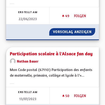
Ergebnisse nach Kategorie filtern:
ERSTELLT AM
49
49 FOLLOWER
FOLGEN
22/06/2023
PARTICULARITÉS AL
VORSCHLAG ANZEIGEN
PARTIC
Participation scolaire à l'Alsace fan day
Nathan Bauer
Mon Code postal (67110) Participation des enfants
de maternelle, primaire, collège et lycée à l’«...
Ergebnisse nach Kategorie filtern:
ERSTELLT AM
50
50 FOLLOWER
FOLGEN
13/07/2023
PARTICIPATION SCOL