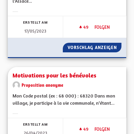
l’Alsace...
Ergebnisse nach Kategorie filtern:
ERSTELLT AM
49
49 FOLLOWER
FOLGEN
17/05/2023
MOYENS POUR LES 
VORSCHLAG ANZEIGEN
MOYENS
Motivations pour les bénévoles
Proposition anonyme
Mon Code postal (ex : 68 000) : 68320 Dans mon
village, je participe à la vie communale, n'étant...
Ergebnisse nach Kategorie filtern:
ERSTELLT AM
49
49 FOLLOWER
FOLGEN
26/04/2023
MOTIVATIONS POUR