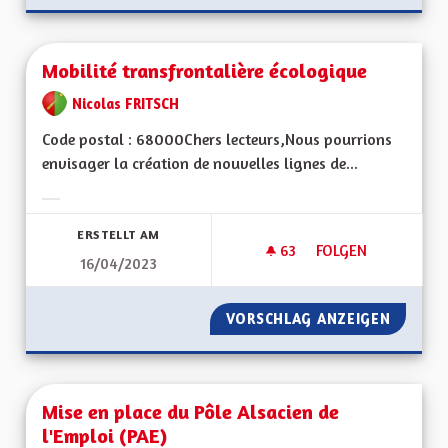
Mobilité transfrontalière écologique
Nicolas FRITSCH
Code postal : 68000Chers lecteurs,Nous pourrions
envisager la création de nouvelles lignes de...
Ergebnisse nach Kategorie filtern:
ERSTELLT AM
63
63 FOLLOWER
FOLGEN
16/04/2023
MOBILITÉ TRANSFR
VORSCHLAG ANZEIGEN
MOBILI
Mise en place du Pôle Alsacien de
l'Emploi (PAE)