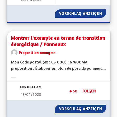
VORSCHLAG ANZEIGEN
MOTIVA
Montrer l'exemple en terme de transition
énergétique / Panneaux
Proposition anonyme
Mon Code postal (ex : 68 000) : 67600Ma
proposition : Élaborer un plan de pose de panneau...
Ergebnisse nach Kategorie filtern:
ERSTELLT AM
50
50 FOLLOWER
FOLGEN
18/04/2023
MONTRER L'EXEMPL
VORSCHLAG ANZEIGEN
MONTRE