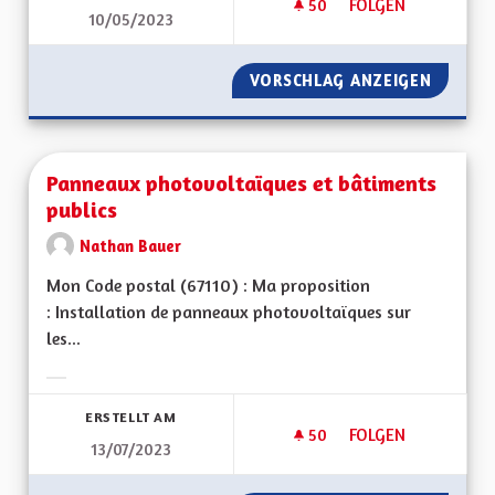
50
50 FOLLOWER
FOLGEN
10/05/2023
PANNEAUX PHOTOVO
VORSCHLAG ANZEIGEN
PANNEA
Panneaux photovoltaïques et bâtiments
publics
Nathan Bauer
Mon Code postal (67110) : Ma proposition
: Installation de panneaux photovoltaïques sur
les...
Ergebnisse nach Kategorie filtern:
ERSTELLT AM
50
50 FOLLOWER
FOLGEN
13/07/2023
PANNEAUX PHOTOVO