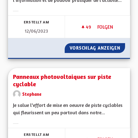
l’information et de pouvoir pratiquer de l’activité...
Ergebnisse nach Kategorie filtern:
ERSTELLT AM
49
49 FOLLOWER
FOLGEN
12/06/2023
PARCOURS DE SANT
VORSCHLAG ANZEIGEN
PARCOU
Panneaux photovoltaiques sur piste
cyclable
Stephane
Je salue l'effort de mise en oeuvre de piste cyclables
qui fleurissent un peu partout dans notre...
Ergebnisse nach Kategorie filtern:
ERSTELLT AM