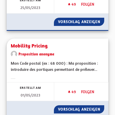
ERSTELLT AM
49
49 FOLLOWER
FOLGEN
25/05/2023
MODE DE CONSULTA
VORSCHLAG ANZEIGEN
MODE D
Mobility Pricing
Proposition anonyme
Mon Code postal (ex : 68 000) : Ma proposition :
introduire des portiques permettant de prélever...
Ergebnisse nach Kategorie filtern:
ERSTELLT AM
49
49 FOLLOWER
FOLGEN
01/05/2023
MOBILITY PRICING
VORSCHLAG ANZEIGEN
MOBILI