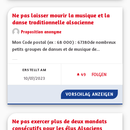
Ne pas laisser mourir la musique et la
danse traditionnelle alsacienne
Proposition anonyme
Mon Code postal (ex : 68 000) : 67380de nombreux
petits groupes de danses et de musique de...
Ergebnisse nach Kategorie filtern:
ERSTELLT AM
49
49 FOLLOWER
FOLGEN
10/07/2023
NE PAS LAISSER MO
VORSCHLAG ANZEIGEN
NE PAS
Ne pas exercer plus de deux mandats
consécutifs pour les élus Alsaciens