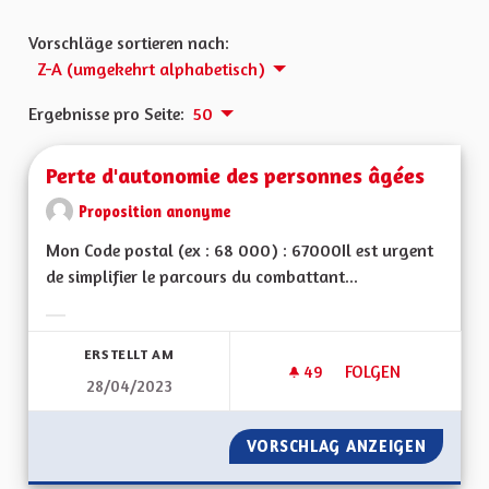
Vorschläge sortieren nach:
Z-A (umgekehrt alphabetisch)
Ergebnisse pro Seite:
50
Perte d'autonomie des personnes âgées
Proposition anonyme
Mon Code postal (ex : 68 000) : 67000Il est urgent
de simplifier le parcours du combattant...
Ergebnisse nach Kategorie filtern:
ERSTELLT AM
49
49 FOLLOWER
FOLGEN
28/04/2023
PERTE D'AUTONOMI
VORSCHLAG ANZEIGEN
PERTE 