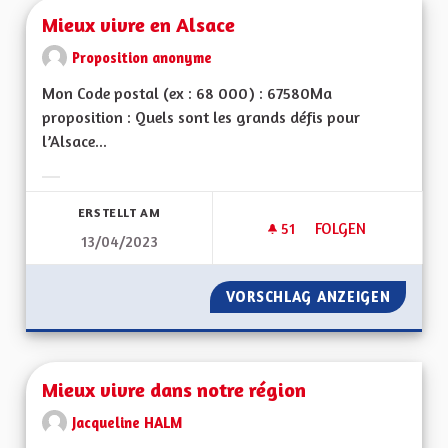
Mieux vivre en Alsace
Proposition anonyme
Mon Code postal (ex : 68 000) : 67580Ma
proposition : Quels sont les grands défis pour
l’Alsace...
Ergebnisse nach Kategorie filtern:
ERSTELLT AM
51
51 FOLLOWER
FOLGEN
13/04/2023
MIEUX VIVRE EN AL
VORSCHLAG ANZEIGEN
MIEUX 
Mieux vivre dans notre région
Jacqueline HALM