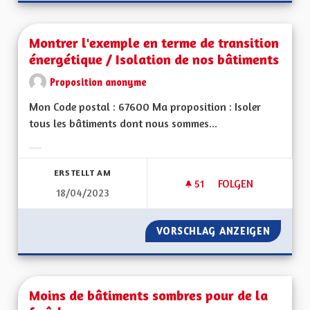
Montrer l'exemple en terme de transition
énergétique / Isolation de nos bâtiments
Proposition anonyme
Mon Code postal : 67600 Ma proposition : Isoler
tous les bâtiments dont nous sommes...
Ergebnisse nach Kategorie filtern:
ERSTELLT AM
51
51 FOLLOWER
FOLGEN
18/04/2023
MONTRER L'EXEMPL
VORSCHLAG ANZEIGEN
MONTRE
Moins de bâtiments sombres pour de la