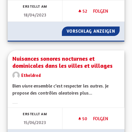
ERSTELLT AM
52
52 FOLLOWER
FOLGEN
18/04/2023
OEUVRER POUR LA 
VORSCHLAG ANZEIGEN
OEUVRE
Nuisances sonores nocturnes et
dominicales dans les villes et villages
Etheldred
Bien vivre ensemble c'est respecter les autres. Je
propose des contrôles aleatoires plus...
Ergebnisse nach Kategorie filtern:
ERSTELLT AM
50
50 FOLLOWER
FOLGEN
15/06/2023
NUISANCES SONORE