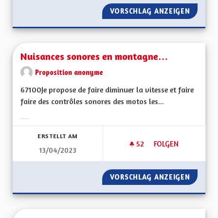
VORSCHLAG ANZEIGEN
NUISAN
Nuisances sonores en montagne…
Proposition anonyme
67100Je propose de faire diminuer la vitesse et faire
faire des contrôles sonores des motos les...
Ergebnisse nach Kategorie filtern:
ERSTELLT AM
52
52 FOLLOWER
FOLGEN
13/04/2023
NUISANCES SONOR
VORSCHLAG ANZEIGEN
NUISAN