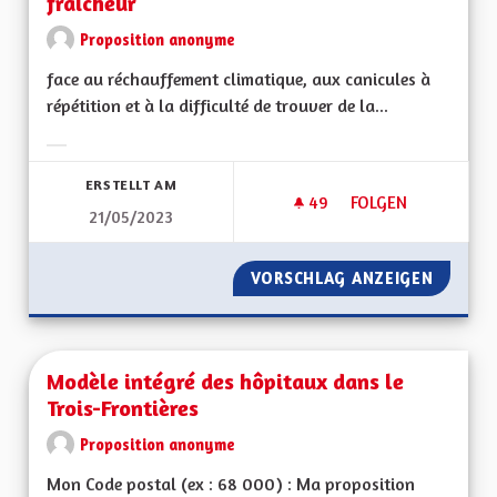
fraîcheur
Proposition anonyme
face au réchauffement climatique, aux canicules à
répétition et à la difficulté de trouver de la...
Ergebnisse nach Kategorie filtern:
ERSTELLT AM
49
49 FOLLOWER
FOLGEN
21/05/2023
MOINS DE BÂTIMEN
VORSCHLAG ANZEIGEN
MOINS 
Modèle intégré des hôpitaux dans le
Trois-Frontières
Proposition anonyme
Mon Code postal (ex : 68 000) : Ma proposition