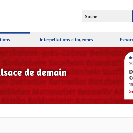
Suche
tions
Interpellations citoyennes
Espace
SC
Alsace de demain
D
C
1
S