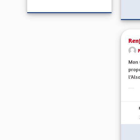
Renf
Mon C
propo
l’Alsa
Erge