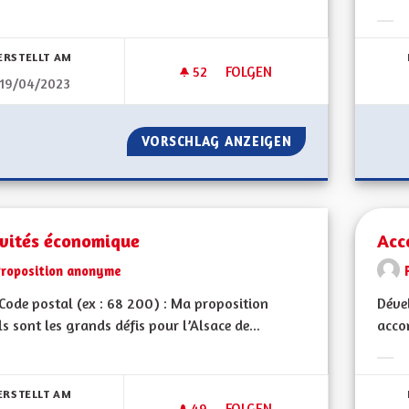
bnisse nach Kategorie filtern:
Erge
ERSTELLT AM
52
52 FOLLOWER
FOLGEN
19/04/2023
AIDE AUX PERSONNES ÂGÉES
VORSCHLAG ANZEIGEN
AIDE AUX PERSO
ivités économique
Acc
Proposition anonyme
ode postal (ex : 68 200) : Ma proposition
Dével
ls sont les grands défis pour l’Alsace de...
accom
bnisse nach Kategorie filtern:
Erge
ERSTELLT AM
49
49 FOLLOWER
FOLGEN