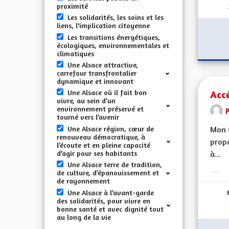
proximité
Les solidarités, les soins et les
liens, l'implication citoyenne
Les transitions énergétiques,
écologiques, environnementales et
climatiques
Une Alsace attractive,
carrefour transfrontalier
dynamique et innovant
Accé
Une Alsace où il fait bon
vivre, au sein d’un
environnement préservé et
tourné vers l’avenir
Une Alsace région, cœur de
Mon 
renouveau démocratique, à
propo
l’écoute et en pleine capacité
d’agir pour ses habitants
à...
Une Alsace terre de tradition,
de culture, d’épanouissement et
Erge
de rayonnement
Une Alsace à l’avant-garde
des solidarités, pour vivre en
bonne santé et avec dignité tout
au long de la vie