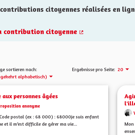
contributions citoyennes réalisées en lign
la contribution citoyenne
(Externer Link)
ge sortieren nach:
Ergebnisse pro Seite:
20
gekehrt alphabetisch)
e aux personnes âgées
Agi
l'il
Proposition anonyme
ode postal (ex : 68 000) : 68000je suis enfant
e et il m’est difficile de gérer ma vie...
Mon 
ensem