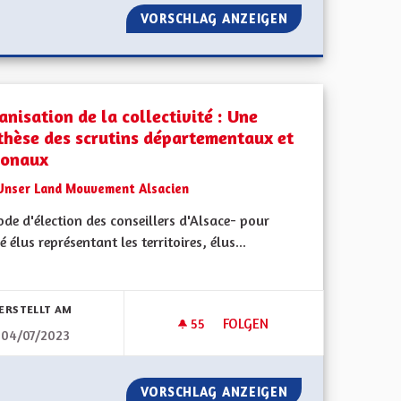
OPRIÉTÉ
VORSCHLAG ANZEIGEN
A QUOI BON CON
nisation de la collectivité : Une
thèse des scrutins départementaux et
ionaux
Unser Land Mouvement Alsacien
de d'élection des conseillers d'Alsace- pour
é élus représentant les territoires, élus...
bnisse nach Kategorie filtern:
ERSTELLT AM
55
55 FOLLOWER
FOLGEN
04/07/2023
L'ALSACE
ORGANISATION DE LA COLLEC
SITION DE L'ALSACE
VORSCHLAG ANZEIGEN
ORGANISATION D