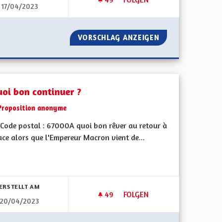
17/04/2023
ACCOMPAGNEMENT ARTISTIQU
OMIQUE
VORSCHLAG ANZEIGEN
ACCOMPAGNEMENT
uoi bon continuer ?
Proposition anonyme
Code postal : 67000A quoi bon rêver au retour à
ace alors que l'Empereur Macron vient de...
bnisse nach Kategorie filtern:
ERSTELLT AM
49
49 FOLLOWER
FOLGEN
20/04/2023
A QUOI BON CONTINUER ?