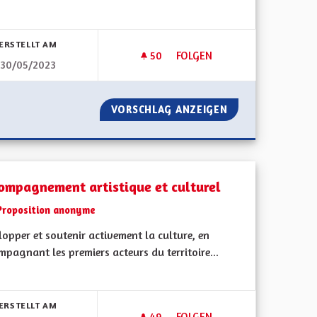
bnisse nach Kategorie filtern:
ERSTELLT AM
50
50 FOLLOWER
FOLGEN
30/05/2023
AGIR ENSEMBLE POUR LUTTER 
NNES ÂGÉES
VORSCHLAG ANZEIGEN
AGIR ENSEMBLE P
ompagnement artistique et culturel
Proposition anonyme
opper et soutenir activement la culture, en
pagnant les premiers acteurs du territoire...
bnisse nach Kategorie filtern:
ERSTELLT AM
49
49 FOLLOWER
FOLGEN