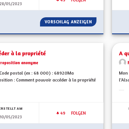
28/05/2023
ACTIVITÉS ÉCONOMIQUE
VORSCHLAG ANZEIGEN
ACTIVITÉS ÉCON
der à la propriété
A q
Proposition anonyme
Code postal (ex : 68 000) : 68920Ma
Mon 
sition : Comment pouvoir accéder à la propriété
l'Als
Erge
bnisse nach Kategorie filtern:
ERSTELLT AM
49
49 FOLLOWER
FOLGEN
10/05/2023
ACCÉDER À LA PROPRIÉTÉ