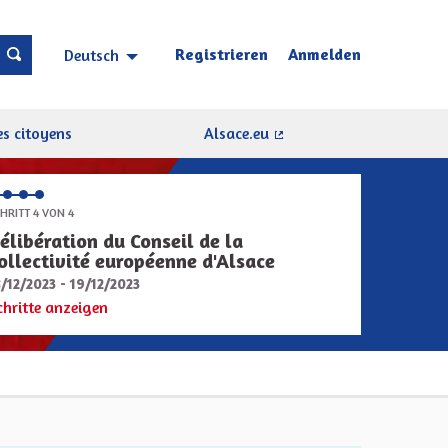
Registrieren
Anmelden
Deutsch
Choisir la langue
Sprache wählen
s citoyens
Alsace.eu
(Externer Link)
HRITT 4 VON 4
élibération du Conseil de la
ollectivité européenne d'Alsace
8/12/2023 - 19/12/2023
chritte anzeigen