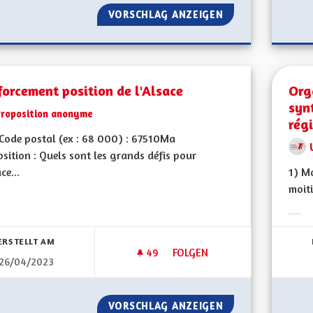
VORSCHLAG ANZEIGEN
ACCÉDER À LA PR
orcement position de l'Alsace
Orga
syn
Proposition anonyme
rég
ode postal (ex : 68 000) : 67510Ma
sition : Quels sont les grands défis pour
ce...
1) Mo
moiti
bnisse nach Kategorie filtern:
Erge
ERSTELLT AM
49
49 FOLLOWER
FOLGEN
26/04/2023
RENFORCEMENT POSITION DE 
VORSCHLAG ANZEIGEN
RENFORCEMENT PO