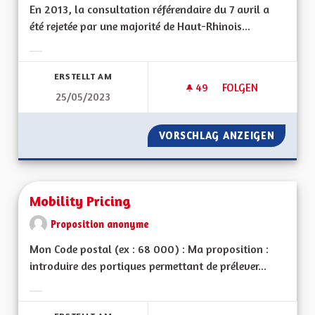
En 2013, la consultation référendaire du 7 avril a
été rejetée par une majorité de Haut-Rhinois...
Ergebnisse nach Kategorie filtern:
ERSTELLT AM
49
49 FOLLOWER
FOLGEN
25/05/2023
MODE DE CONSULTA
VORSCHLAG ANZEIGEN
MODE D
Mobility Pricing
Proposition anonyme
Mon Code postal (ex : 68 000) : Ma proposition :
introduire des portiques permettant de prélever...
Ergebnisse nach Kategorie filtern: