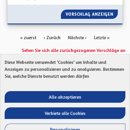
VORSCHLAG ANZEIGEN
METTRE
« zuerst
‹ Zurück
Nächste ›
Letzte »
Sehen Sie sich alle zurückgezogenen Vorschläge an
Diese Webseite verwendet 'Cookies' um Inhalte und
Anzeigen zu personalisieren und zu analysieren. Bestimmen
Protection des Données
Charte de contribution
Sie, welche Dienste benutzt werden dürfen
Mentions légales
Was sind Gremien?
Standardtitel für terms-and-conditions
Standardtitel für initiatives
Alle akzeptieren
Open Data Dateien herunterladen
Entre vos mains - Collectivité européenne 
Entre vos mains - Collectivité euro
Entre vos mains - Collectivité
Entre vos mains - Collect
Verbiete alle Cookies
Website mit
freier Software erstellt
.
(Externer Li
Personalisieren