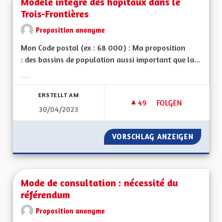
Modèle intégré des hôpitaux dans le
Trois-Frontières
Proposition anonyme
Mon Code postal (ex : 68 000) : Ma proposition
: des bassins de population aussi important que la...
Ergebnisse nach Kategorie filtern:
ERSTELLT AM
49
49 FOLLOWER
FOLGEN
30/04/2023
MODÈLE INTÉGRÉ D
VORSCHLAG ANZEIGEN
MODÈLE
Mode de consultation : nécessité du
référendum
Proposition anonyme