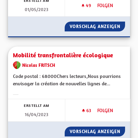
ERSTELLT AM
49
49 FOLLOWER
FOLGEN
01/05/2023
MOBILITY PRICING
VORSCHLAG ANZEIGEN
MOBILI
Mobilité transfrontalière écologique
Nicolas FRITSCH
Code postal : 68000Chers lecteurs,Nous pourrions
envisager la création de nouvelles lignes de...
Ergebnisse nach Kategorie filtern:
ERSTELLT AM
63
63 FOLLOWER
FOLGEN
16/04/2023
MOBILITÉ TRANSFR
VORSCHLAG ANZEIGEN
MOBILI