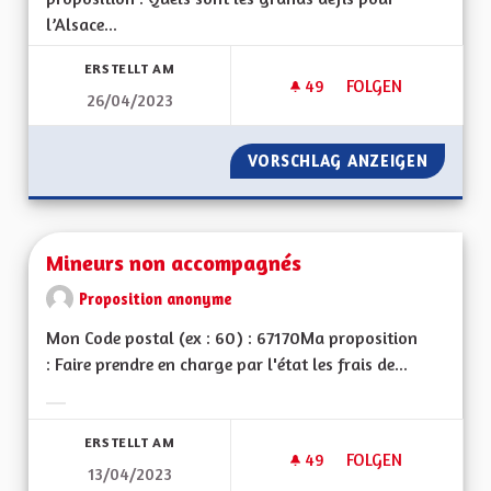
l’Alsace...
ERSTELLT AM
49
49 FOLLOWER
FOLGEN
26/04/2023
MISE À JOUR DE L'A
VORSCHLAG ANZEIGEN
MISE À 
Mineurs non accompagnés
Proposition anonyme
Mon Code postal (ex : 60) : 67170Ma proposition
: Faire prendre en charge par l'état les frais de...
Ergebnisse nach Kategorie filtern:
ERSTELLT AM
49
49 FOLLOWER
FOLGEN
13/04/2023
MINEURS NON ACC