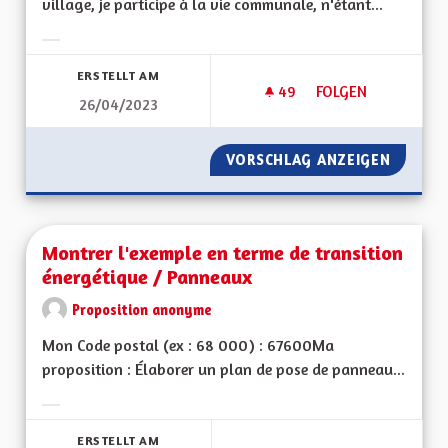
village, je participe à la vie communale, n'étant...
Ergebnisse nach Kategorie filtern:
ERSTELLT AM
49
49 FOLLOWER
FOLGEN
26/04/2023
MOTIVATIONS POUR
VORSCHLAG ANZEIGEN
MOTIVA
Montrer l'exemple en terme de transition
énergétique / Panneaux
Proposition anonyme
Mon Code postal (ex : 68 000) : 67600Ma
proposition : Élaborer un plan de pose de panneau...
Ergebnisse nach Kategorie filtern:
ERSTELLT AM