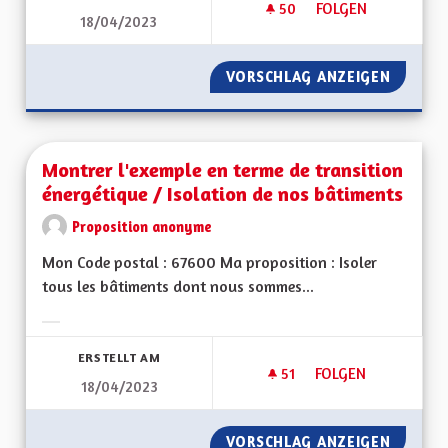
50
50 FOLLOWER
FOLGEN
18/04/2023
MONTRER L'EXEMPL
VORSCHLAG ANZEIGEN
MONTRE
Montrer l'exemple en terme de transition
énergétique / Isolation de nos bâtiments
Proposition anonyme
Mon Code postal : 67600 Ma proposition : Isoler
tous les bâtiments dont nous sommes...
Ergebnisse nach Kategorie filtern:
ERSTELLT AM
51
51 FOLLOWER
FOLGEN
18/04/2023
MONTRER L'EXEMPL
VORSCHLAG ANZEIGEN
MONTRE