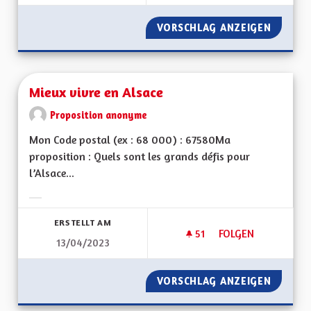
VORSCHLAG ANZEIGEN
MINEUR
Mieux vivre en Alsace
Proposition anonyme
Mon Code postal (ex : 68 000) : 67580Ma
proposition : Quels sont les grands défis pour
l’Alsace...
Ergebnisse nach Kategorie filtern:
ERSTELLT AM
51
51 FOLLOWER
FOLGEN
13/04/2023
MIEUX VIVRE EN AL
VORSCHLAG ANZEIGEN
MIEUX 