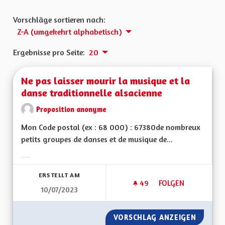
Vorschläge sortieren nach:
Z-A (umgekehrt alphabetisch)
Ergebnisse pro Seite:
20
Ne pas laisser mourir la musique et la
danse traditionnelle alsacienne
Proposition anonyme
Mon Code postal (ex : 68 000) : 67380de nombreux
petits groupes de danses et de musique de...
Ergebnisse nach Kategorie filtern:
ERSTELLT AM
49
49 FOLLOWER
FOLGEN
10/07/2023
NE PAS LAISSER MO
VORSCHLAG ANZEIGEN
NE PAS