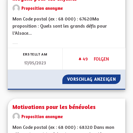
Proposition anonyme
Mon Code postal (ex : 68 000) : 67620Ma
proposition : Quels sont les grands défis pour
l’Alsace...
Ergebnisse nach Kategorie filtern:
ERSTELLT AM
49
49 FOLLOWER
FOLGEN
17/05/2023
MOYENS POUR LES 
VORSCHLAG ANZEIGEN
MOYENS
Motivations pour les bénévoles
Proposition anonyme
Mon Code postal (ex : 68 000) : 68320 Dans mon