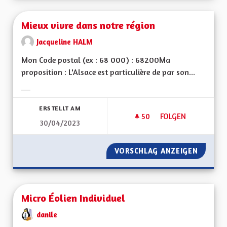
Mieux vivre dans notre région
Jacqueline HALM
Mon Code postal (ex : 68 000) : 68200Ma
proposition : L'Alsace est particulière de par son...
Ergebnisse nach Kategorie filtern:
ERSTELLT AM
50
50 FOLLOWER
FOLGEN
30/04/2023
MIEUX VIVRE DANS
VORSCHLAG ANZEIGEN
MIEUX 
Micro Éolien Individuel
danile