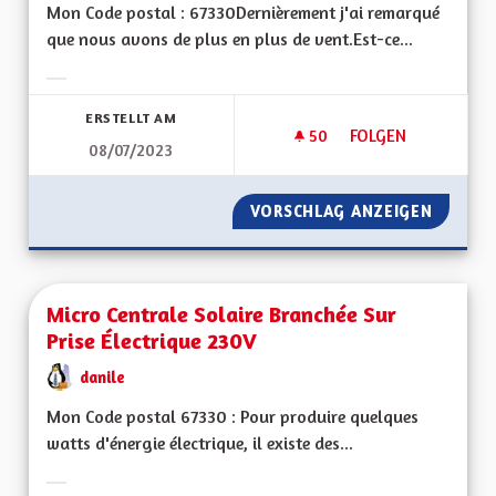
Mon Code postal : 67330Dernièrement j'ai remarqué
que nous avons de plus en plus de vent.Est-ce...
Ergebnisse nach Kategorie filtern:
ERSTELLT AM
50
50 FOLLOWER
FOLGEN
08/07/2023
MICRO ÉOLIEN INDI
VORSCHLAG ANZEIGEN
MICRO 
Micro Centrale Solaire Branchée Sur
Prise Électrique 230V
danile
Mon Code postal 67330 : Pour produire quelques
watts d'énergie électrique, il existe des...
Ergebnisse nach Kategorie filtern: