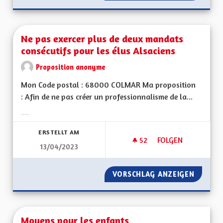
Ne pas exercer plus de deux mandats
consécutifs pour les élus Alsaciens
Proposition anonyme
Mon Code postal : 68000 COLMAR Ma proposition
: Afin de ne pas créer un professionnalisme de la...
Ergebnisse nach Kategorie filtern:
ERSTELLT AM
52
52 FOLLOWER
FOLGEN
13/04/2023
NE PAS EXERCER P
VORSCHLAG ANZEIGEN
NE PAS
Moyens pour les enfants