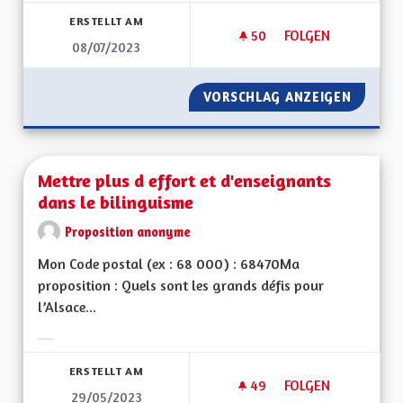
ERSTELLT AM
50
50 FOLLOWER
FOLGEN
08/07/2023
MICRO CENTRALE S
VORSCHLAG ANZEIGEN
MICRO 
Mettre plus d effort et d'enseignants
dans le bilinguisme
Proposition anonyme
Mon Code postal (ex : 68 000) : 68470Ma
proposition : Quels sont les grands défis pour
l’Alsace...
Ergebnisse nach Kategorie filtern:
ERSTELLT AM
49
49 FOLLOWER
FOLGEN
29/05/2023
METTRE PLUS D EFF