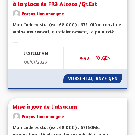
à la place de FR3 Alsace /Gr.Est
Proposition anonyme
Mon Code postal (ex : 68 000) : 67210L'on constate
malheureusement, quotidiennement, la pauvreté...
Ergebnisse nach Kategorie filtern:
ERSTELLT AM
49
49 FOLLOWER
FOLGEN
06/07/2023
MISE EN PLACE D'UN
VORSCHLAG ANZEIGEN
MISE EN
Mise à jour de l'alsacien
Proposition anonyme
Mon Code postal (ex : 68 000) : 67160Ma
proposition : Quels sont les grands défis pour