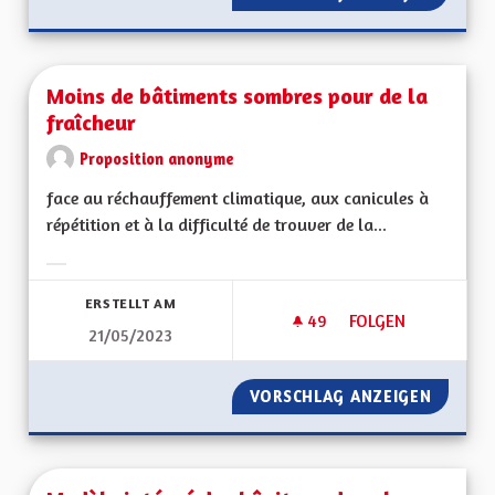
Moins de bâtiments sombres pour de la
fraîcheur
Proposition anonyme
face au réchauffement climatique, aux canicules à
répétition et à la difficulté de trouver de la...
Ergebnisse nach Kategorie filtern:
ERSTELLT AM
49
49 FOLLOWER
FOLGEN
21/05/2023
MOINS DE BÂTIMEN
VORSCHLAG ANZEIGEN
MOINS 