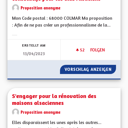
Proposition anonyme
Mon Code postal : 68000 COLMAR Ma proposition
: Afin de ne pas créer un professionnalisme de la...
Ergebnisse nach Kategorie filtern:
ERSTELLT AM
52
52 FOLLOWER
FOLGEN
13/04/2023
NE PAS EXERCER P
VORSCHLAG ANZEIGEN
NE PAS
S'engager pour la rénovation des
maisons alsaciennes
Proposition anonyme
Elles disparaissent les unes après les autres...