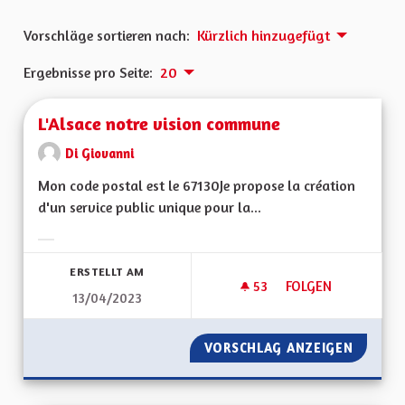
Vorschläge sortieren nach:
Kürzlich hinzugefügt
Ergebnisse pro Seite:
20
L'Alsace notre vision commune
Di Giovanni
Mon code postal est le 67130Je propose la création
d'un service public unique pour la...
Ergebnisse nach Kategorie filtern:
ERSTELLT AM
53
53 FOLLOWER
FOLGEN
13/04/2023
L'ALSACE NOTRE V
VORSCHLAG ANZEIGEN
L'ALSA