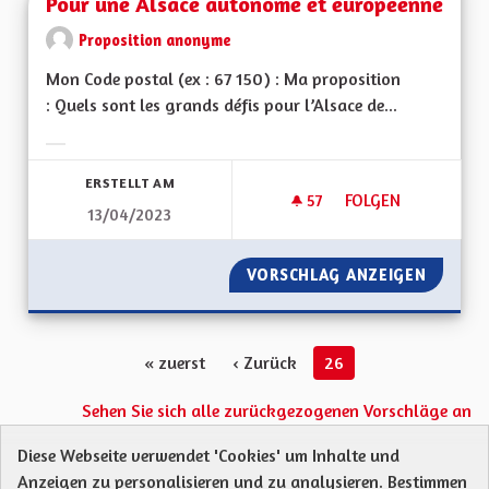
Pour une Alsace autonome et européenne
Proposition anonyme
Mon Code postal (ex : 67 150) : Ma proposition
: Quels sont les grands défis pour l’Alsace de...
Ergebnisse nach Kategorie filtern:
ERSTELLT AM
57
57 FOLLOWER
FOLGEN
13/04/2023
POUR UNE ALSACE
VORSCHLAG ANZEIGEN
POUR U
« zuerst
‹ Zurück
26
Sehen Sie sich alle zurückgezogenen Vorschläge an
Diese Webseite verwendet 'Cookies' um Inhalte und
Anzeigen zu personalisieren und zu analysieren. Bestimmen
Protection des Données
Charte de contribution