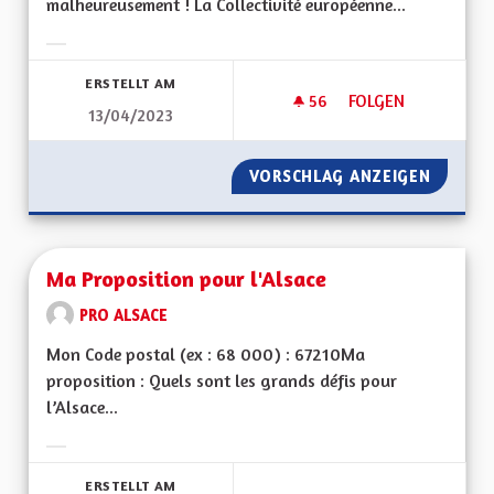
malheureusement ! La Collectivité européenne...
Ergebnisse nach Kategorie filtern:
ERSTELLT AM
56
56 FOLLOWER
FOLGEN
13/04/2023
S'ENGAGER POUR L
VORSCHLAG ANZEIGEN
S'ENGA
Ma Proposition pour l'Alsace
PRO ALSACE
Mon Code postal (ex : 68 000) : 67210Ma
proposition : Quels sont les grands défis pour
l’Alsace...
Ergebnisse nach Kategorie filtern:
ERSTELLT AM