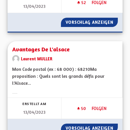
52
52 FOLLOWER
FOLGEN
13/04/2023
MA PROPOSITION P
VORSCHLAG ANZEIGEN
MA PRO
Avantages De L'alsace
Laurent MULLER
Mon Code postal (ex : 68 000) : 68210Ma
proposition : Quels sont les grands défis pour
l’Alsace...
Ergebnisse nach Kategorie filtern:
ERSTELLT AM
50
50 FOLLOWER
FOLGEN
13/04/2023
AVANTAGES DE L'AL
VORSCHLAG ANZEIGEN
AVANTA