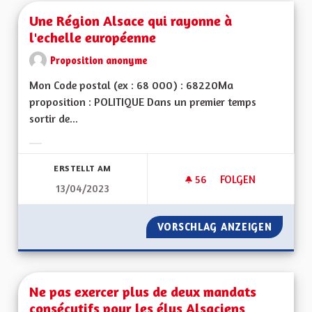
Une Région Alsace qui rayonne à
l'echelle européenne
Proposition anonyme
Mon Code postal (ex : 68 000) : 68220Ma
proposition : POLITIQUE Dans un premier temps
sortir de...
Ergebnisse nach Kategorie filtern:
ERSTELLT AM
56
56 FOLLOWER
FOLGEN
13/04/2023
UNE RÉGION ALSAC
VORSCHLAG ANZEIGEN
UNE RÉ
Ne pas exercer plus de deux mandats
consécutifs pour les élus Alsaciens