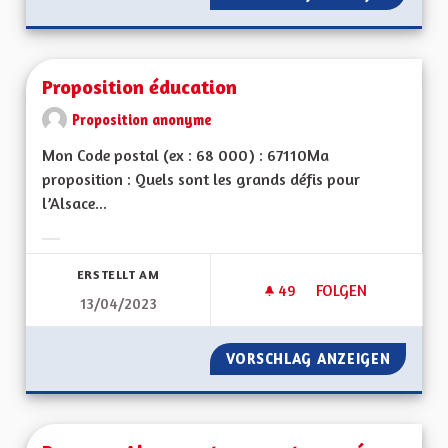
Proposition éducation
Proposition anonyme
Mon Code postal (ex : 68 000) : 67110Ma
proposition : Quels sont les grands défis pour
l’Alsace...
Ergebnisse nach Kategorie filtern:
ERSTELLT AM
49
49 FOLLOWER
FOLGEN
13/04/2023
PROPOSITION ÉDUC
VORSCHLAG ANZEIGEN
PROPOS