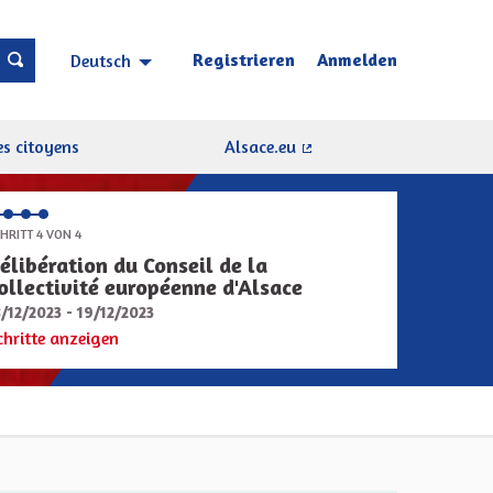
Registrieren
Anmelden
Deutsch
Choisir la langue
Sprache wählen
s citoyens
Alsace.eu
(Externer Link)
HRITT 4 VON 4
élibération du Conseil de la
ollectivité européenne d'Alsace
8/12/2023 - 19/12/2023
chritte anzeigen