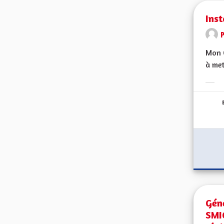
Inst
Mon C
à met
Erge
Géné
SMI