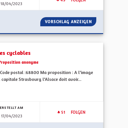
18/04/2023
TRANSPORTS PUBLICS
R TOUS.
VORSCHLAG ANZEIGEN
TRANSPORTS PUB
tes cyclables
Proposition anonyme
Code postal :68800 Ma proposition : A l'image
 capitale Strasbourg l'Alsace doit avoir...
bnisse nach Kategorie filtern:
ERSTELLT AM
51
51 FOLLOWER
FOLGEN
17/04/2023
 NATURE ET MADE IN ELSASS
PISTES CYCLABLES