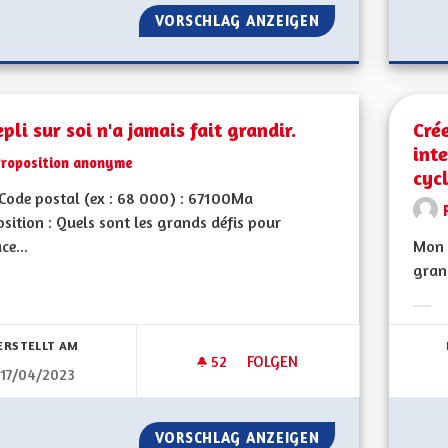
VORSCHLAG ANZEIGEN
CRÉATION DES LA
epli sur soi n'a jamais fait grandir.
Cré
int
Proposition anonyme
cyc
Code postal (ex : 68 000) : 67100Ma
sition : Quels sont les grands défis pour
ce...
Mon 
grand
bnisse nach Kategorie filtern:
Erge
ERSTELLT AM
52
52 FOLLOWER
FOLGEN
17/04/2023
LE REPLI SUR SOI N'A JAMAIS 
VORSCHLAG ANZEIGEN
LE REPLI SUR SOI