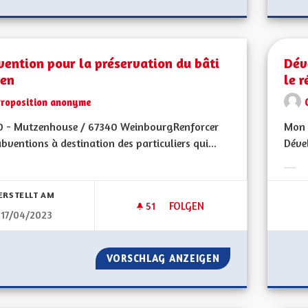
ention pour la préservation du bâti
Dév
ien
le r
Proposition anonyme
0 - Mutzenhouse / 67340 WeinbourgRenforcer
Mon C
ubventions à destination des particuliers qui...
Dével
bnisse nach Kategorie filtern:
Erge
ERSTELLT AM
51
51 FOLLOWER
FOLGEN
17/04/2023
SUBVENTION POUR LA PRÉSER
VORSCHLAG ANZEIGEN
SUBVENTION POUR