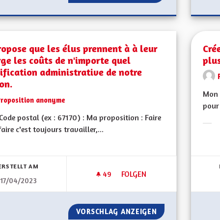
ropose que les élus prennent à à leur
Cré
ge les coûts de n'importe quel
plu
fication administrative de notre
on.
Mon 
Proposition anonyme
pour 
ode postal (ex : 67170) : Ma proposition : Faire
faire c'est toujours travailler,...
Erge
bnisse nach Kategorie filtern:
ERSTELLT AM
49
49 FOLLOWER
FOLGEN
17/04/2023
JE PROPOSE QUE LES ÉLUS PR
VORSCHLAG ANZEIGEN
JE PROPOSE QUE 