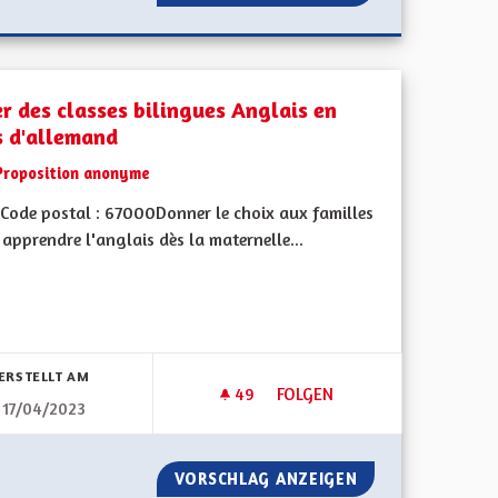
er des classes bilingues Anglais en
s d'allemand
Proposition anonyme
Code postal : 67000Donner le choix aux familles
apprendre l'anglais dès la maternelle...
bnisse nach Kategorie filtern:
ERSTELLT AM
49
49 FOLLOWER
FOLGEN
17/04/2023
ENNENT À À LEUR CHARGE LES COÛTS DE N'IMPORTE QUEL MODIFIC
CRÉER DES CLASSES BILINGUE
LES ÉLUS PRENNENT À À LEUR CHARGE LES COÛTS DE N'IMPO
VORSCHLAG ANZEIGEN
CRÉER DES CLASS