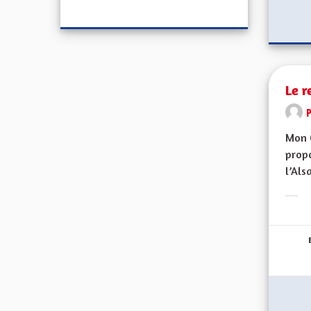
Le r
Mon 
propo
l’Alsa
Erge