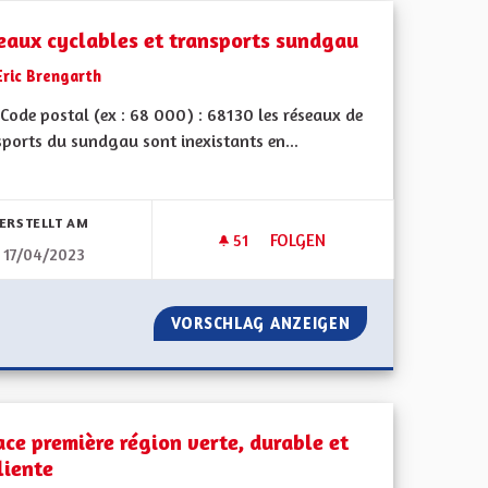
eaux cyclables et transports sundgau
Eric Brengarth
Code postal (ex : 68 000) : 68130 les réseaux de
sports du sundgau sont inexistants en...
bnisse nach Kategorie filtern:
ERSTELLT AM
51
51 FOLLOWER
FOLGEN
17/04/2023
AXE POIDS LOURDS
RÉSEAUX CYCLABLES ET TRA
EMENT LA TAXE POIDS LOURDS
VORSCHLAG ANZEIGEN
RÉSEAUX CYCLAB
ace première région verte, durable et
liente