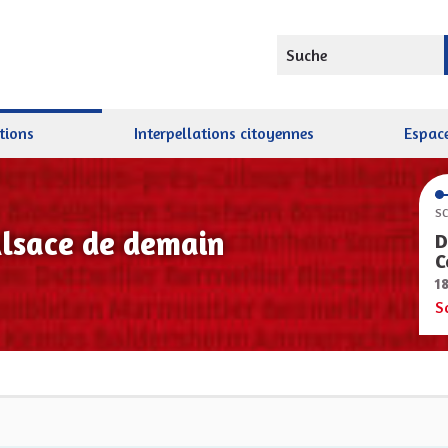
Suche
tions
Interpellations citoyennes
Espace
SC
Alsace de demain
D
C
1
S