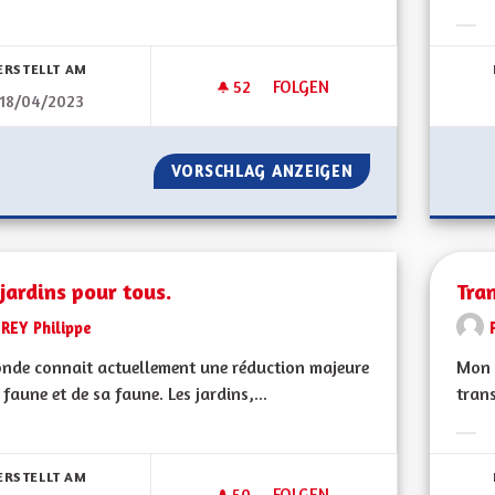
bnisse nach Kategorie filtern:
Erge
ERSTELLT AM
52
52 FOLLOWER
FOLGEN
18/04/2023
OEUVRER POUR LA SAUVEGAR
VORSCHLAG ANZEIGEN
OEUVRER POUR L
jardins pour tous.
Tra
REY Philippe
nde connait actuellement une réduction majeure
Mon C
 faune et de sa faune. Les jardins,...
trans
bnisse nach Kategorie filtern:
Erge
ERSTELLT AM
50
50 FOLLOWER
FOLGEN