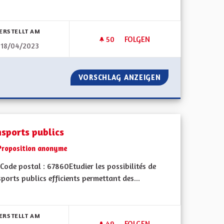
bnisse nach Kategorie filtern:
ERSTELLT AM
50
50 FOLLOWER
FOLGEN
18/04/2023
DE DE LA MAISON ALSACIENNE À COLOMBAGE
MONTRER L'EXEMPLE EN TER
A SAUVEGARDE DE LA MAISON ALSACIENNE À COLOMBAGE
VORSCHLAG ANZEIGEN
MONTRER L'EXEM
nsports publics
Proposition anonyme
ode postal : 67860Etudier les possibilités de
ports publics efficients permettant des...
bnisse nach Kategorie filtern:
ERSTELLT AM
49
49 FOLLOWER
FOLGEN