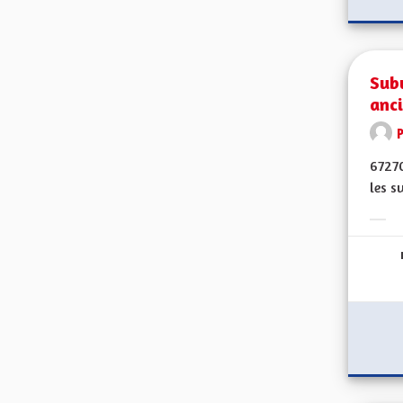
Subv
anc
6727
les s
Erge