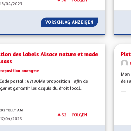
18/04/2023
DES JARDINS POUR TOUS.
VORSCHLAG ANZEIGEN
DES JARDINS POU
tion des labels Alsace nature et made
Pis
lsass
Proposition anonyme
Mon 
ode postal : 67130Ma proposition : afin de
de sa
ger et garantir les acquis du droit local...
Erge
bnisse nach Kategorie filtern:
ERSTELLT AM
52
52 FOLLOWER
FOLGEN
17/04/2023
CRÉATION DES LABELS ALSACE