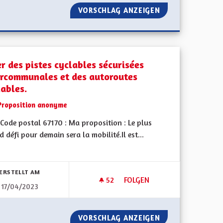
BELS ALSACE NATURE ET MADE IN ELSASS
VORSCHLAG ANZEIGEN
PISTES CYCLABLE
er des pistes cyclables sécurisées
ercommunales et des autoroutes
lables.
Proposition anonyme
Code postal 67170 : Ma proposition : Le plus
 défi pour demain sera la mobilité.Il est...
bnisse nach Kategorie filtern:
ERSTELLT AM
52
52 FOLLOWER
FOLGEN
17/04/2023
FAIT GRANDIR.
CRÉER DES PISTES CYCLABLE
 N'A JAMAIS FAIT GRANDIR.
VORSCHLAG ANZEIGEN
CRÉER DES PIST