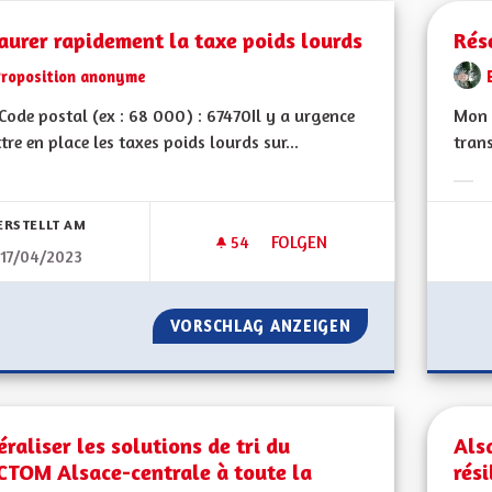
aurer rapidement la taxe poids lourds
Rés
Proposition anonyme
ode postal (ex : 68 000) : 67470Il y a urgence
Mon 
tre en place les taxes poids lourds sur...
tran
bnisse nach Kategorie filtern:
Erge
ERSTELLT AM
54
54 FOLLOWER
FOLGEN
17/04/2023
INSTAURER RAPIDEMENT LA T
VORSCHLAG ANZEIGEN
INSTAURER RAPID
raliser les solutions de tri du
Als
CTOM Alsace-centrale à toute la
rési