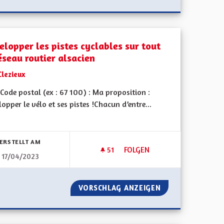
elopper les pistes cyclables sur tout
éseau routier alsacien
Clezieux
ode postal (ex : 67 100) : Ma proposition :
opper le vélo et ses pistes !Chacun d’entre...
bnisse nach Kategorie filtern:
ERSTELLT AM
51
51 FOLLOWER
FOLGEN
17/04/2023
VATION DU BÂTI ANCIEN
DÉVELOPPER LES PISTES CYCL
 LA PRÉSERVATION DU BÂTI ANCIEN
VORSCHLAG ANZEIGEN
DÉVELOPPER LES 