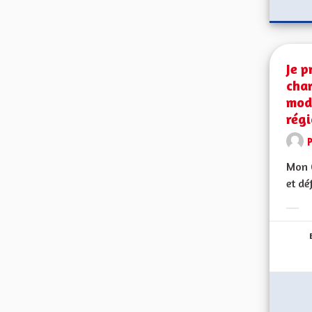
Je p
char
modi
régi
Mon C
et dé
Erge