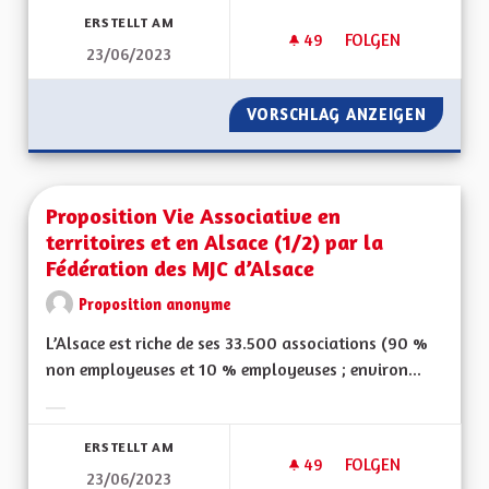
ERSTELLT AM
49
49 FOLLOWER
FOLGEN
23/06/2023
PROPOSITION VIE A
VORSCHLAG ANZEIGEN
PROPOSI
Proposition Vie Associative en
territoires et en Alsace (1/2) par la
Fédération des MJC d’Alsace
Proposition anonyme
L’Alsace est riche de ses 33.500 associations (90 %
non employeuses et 10 % employeuses ; environ...
Ergebnisse nach Kategorie filtern:
ERSTELLT AM
49
49 FOLLOWER
FOLGEN
23/06/2023
PROPOSITION VIE A