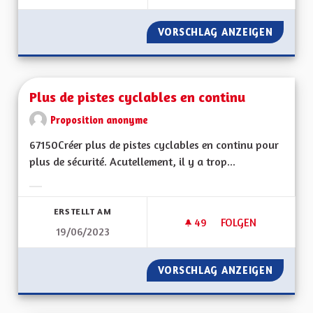
VORSCHLAG ANZEIGEN
IMPOSE
Plus de pistes cyclables en continu
Proposition anonyme
67150Créer plus de pistes cyclables en continu pour
plus de sécurité. Acutellement, il y a trop...
Ergebnisse nach Kategorie filtern:
ERSTELLT AM
49
49 FOLLOWER
FOLGEN
19/06/2023
PLUS DE PISTES CY
VORSCHLAG ANZEIGEN
PLUS D