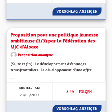
VORSCHLAG ANZEIGEN
PROPOSI
Proposition pour une politique jeunesse
ambitieuse (3/3) par la Fédération des
MJC d’Alsace
Proposition anonyme
(Suite et fin)- Le développement d’échanges
transfrontaliers- Le développement d’une offre...
Ergebnisse nach Kategorie filtern:
ERSTELLT AM
49
49 FOLLOWER
FOLGEN
23/06/2023
PROPOSITION POUR 
VORSCHLAG ANZEIGEN
PROPOS