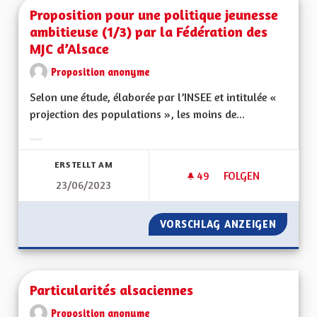
Proposition pour une politique jeunesse
ambitieuse (1/3) par la Fédération des
MJC d’Alsace
Proposition anonyme
Selon une étude, élaborée par l’INSEE et intitulée «
projection des populations », les moins de...
Ergebnisse nach Kategorie filtern:
ERSTELLT AM
49
49 FOLLOWER
FOLGEN
23/06/2023
PROPOSITION POUR 
VORSCHLAG ANZEIGEN
PROPOS
Particularités alsaciennes
Proposition anonyme