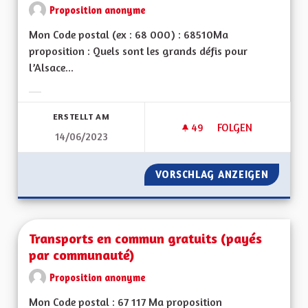
Proposition anonyme
Mon Code postal (ex : 68 000) : 68510Ma
proposition : Quels sont les grands défis pour
l’Alsace...
Ergebnisse nach Kategorie filtern:
ERSTELLT AM
49
49 FOLLOWER
FOLGEN
14/06/2023
RETOUR À UNE FORT
VORSCHLAG ANZEIGEN
RETOUR
Transports en commun gratuits (payés
par communauté)
Proposition anonyme
Mon Code postal : 67 117 Ma proposition