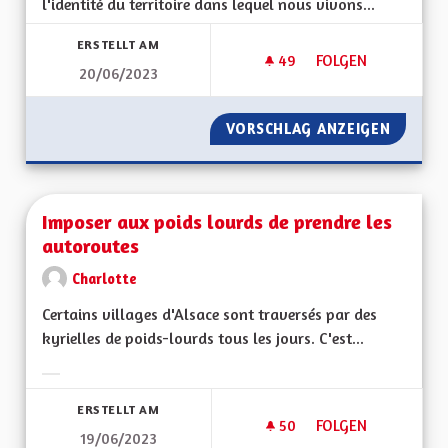
l'identité du territoire dans lequel nous vivons...
ERSTELLT AM
49
49 FOLLOWER
FOLGEN
20/06/2023
PRÉSERVER LE VISA
VORSCHLAG ANZEIGEN
PRÉSERV
Imposer aux poids lourds de prendre les
autoroutes
Charlotte
Certains villages d'Alsace sont traversés par des
kyrielles de poids-lourds tous les jours. C'est...
Ergebnisse nach Kategorie filtern:
ERSTELLT AM
50
50 FOLLOWER
FOLGEN
19/06/2023
IMPOSER AUX POID