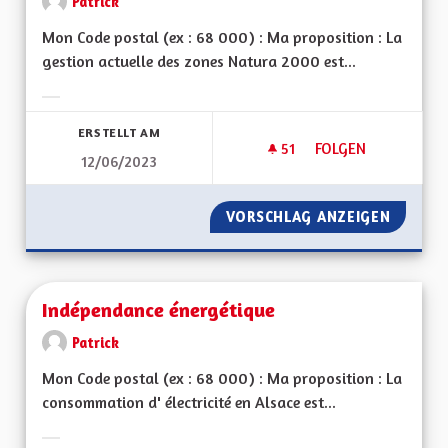
Patrick
Mon Code postal (ex : 68 000) : Ma proposition : La
gestion actuelle des zones Natura 2000 est...
Ergebnisse nach Kategorie filtern:
ERSTELLT AM
51
51 FOLLOWER
FOLGEN
12/06/2023
ZONES NATURA 20
VORSCHLAG ANZEIGEN
ZONES 
Indépendance énergétique
Patrick
Mon Code postal (ex : 68 000) : Ma proposition : La
consommation d' électricité en Alsace est...