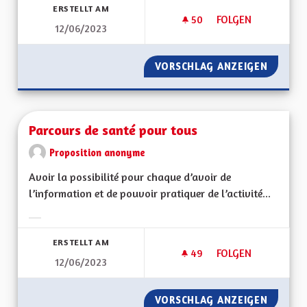
ERSTELLT AM
50
50 FOLLOWER
FOLGEN
12/06/2023
DES LUMINAIRES À
VORSCHLAG ANZEIGEN
DES LU
Parcours de santé pour tous
Proposition anonyme
Avoir la possibilité pour chaque d’avoir de
l’information et de pouvoir pratiquer de l’activité...
Ergebnisse nach Kategorie filtern:
ERSTELLT AM
49
49 FOLLOWER
FOLGEN
12/06/2023
PARCOURS DE SANT
VORSCHLAG ANZEIGEN
PARCOU