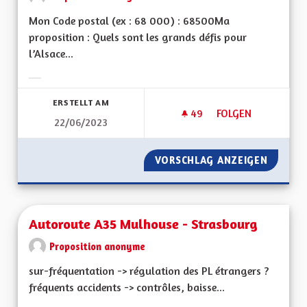
Mon Code postal (ex : 68 000) : 68500Ma
proposition : Quels sont les grands défis pour
l’Alsace...
Ergebnisse nach Kategorie filtern:
ERSTELLT AM
49
49 FOLLOWER
FOLGEN
22/06/2023
PARTICULARITÉS AL
VORSCHLAG ANZEIGEN
PARTIC
Autoroute A35 Mulhouse - Strasbourg
Proposition anonyme
sur-fréquentation -> régulation des PL étrangers ?
fréquents accidents -> contrôles, baisse...