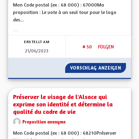
Mon Code postal (ex : 68 000) : 67000Ma
proposition : Le vote à un seul tour pour le logo
des...
Ergebnisse nach Kategorie filtern:
ERSTELLT AM
50
50 FOLLOWER
FOLGEN
21/06/2023
REFAISONS LE VOTE
VORSCHLAG ANZEIGEN
REFAIS
Préserver le visage de l'Alsace qui
exprime son identité et détermine la
qualité du cadre de vie
Proposition anonyme
Mon Code postal (ex : 68 000) : 68210Préserver