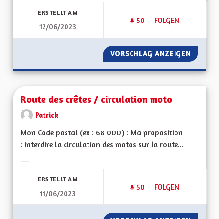
Ergebnisse nach Kategorie filtern:
ERSTELLT AM
50
50 FOLLOWER
FOLGEN
12/06/2023
INDÉPENDANCE ÉN
VORSCHLAG ANZEIGEN
INDÉPE
Route des crêtes / circulation moto
Patrick
Mon Code postal (ex : 68 000) : Ma proposition
: interdire la circulation des motos sur la route...
Ergebnisse nach Kategorie filtern:
ERSTELLT AM
50
50 FOLLOWER
FOLGEN
11/06/2023
ROUTE DES CRÊTES