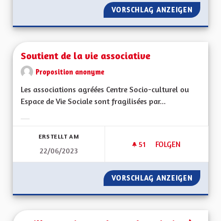
VORSCHLAG ANZEIGEN
DROIT 
Soutient de la vie associative
Proposition anonyme
Les associations agréées Centre Socio-culturel ou
Espace de Vie Sociale sont fragilisées par...
Ergebnisse nach Kategorie filtern:
ERSTELLT AM
51
51 FOLLOWER
FOLGEN
22/06/2023
SOUTIENT DE LA VI
VORSCHLAG ANZEIGEN
SOUTIEN