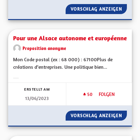
VORSCHLAG ANZEIGEN
TRANSF
Pour une Alsace autonome et européenne
Proposition anonyme
Mon Code postal (ex : 68 000) : 67100Plus de
créations d'entreprises. Une politique bien...
Ergebnisse nach Kategorie filtern:
ERSTELLT AM
50
50 FOLLOWER
FOLGEN
13/06/2023
POUR UNE ALSACE
VORSCHLAG ANZEIGEN
POUR U