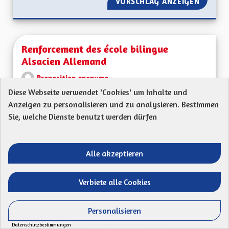
VORSCHLAG ANZEIGEN
ROUTE 
Renforcement des école bilingue
Alsacien Allemand
Proposition anonyme
Diese Webseite verwendet 'Cookies' um Inhalte und
Mon Code postal (ex : 68 000) : 67700Ma
Anzeigen zu personalisieren und zu analysieren. Bestimmen
proposition : Quels sont les grands défis pour
Sie, welche Dienste benutzt werden dürfen
l’Alsace...
Ergebnisse nach Kategorie filtern:
Alle akzeptieren
ERSTELLT AM
49
49 FOLLOWER
FOLGEN
11/06/2023
RENFORCEMENT DES
Verbiete alle Cookies
VORSCHLAG ANZEIGEN
RENFOR
Personalisieren
Datenschutzbestimmungen