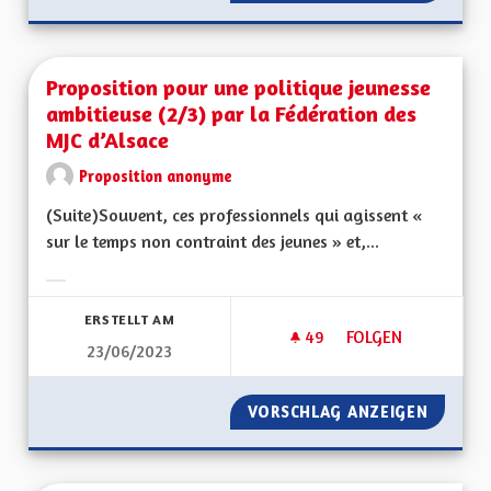
Proposition pour une politique jeunesse
ambitieuse (2/3) par la Fédération des
MJC d’Alsace
Proposition anonyme
(Suite)Souvent, ces professionnels qui agissent «
sur le temps non contraint des jeunes » et,...
Ergebnisse nach Kategorie filtern:
ERSTELLT AM
49
49 FOLLOWER
FOLGEN
23/06/2023
PROPOSITION POUR 
VORSCHLAG ANZEIGEN
PROPOS