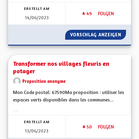
Ergebnisse nach Kategorie filtern:
ERSTELLT AM
49
49 FOLLOWER
FOLGEN
14/06/2023
L'ALSACE EXEMPLA
VORSCHLAG ANZEIGEN
L'ALSA
Transformer nos villages fleuris en
potager
Proposition anonyme
Mon Code postal: 67590Ma proposition : utiliser les
espaces verts disponibles dans les communes...
Ergebnisse nach Kategorie filtern:
ERSTELLT AM
50
50 FOLLOWER
FOLGEN
13/06/2023
TRANSFORMER NOS 