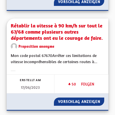
VORSCHLAG ANZEIGEN
ENCADR
Rétablir la vitesse à 90 km/h sur tout le
67/68 comme plusieurs autres
départements ont eu le courage de faire.
Proposition anonyme
Mon code postal 67670Arrêter ces limitations de
vitesse incompréhensibles de certaines routes à...
Ergebnisse nach Kategorie filtern:
ERSTELLT AM
50
50 FOLLOWER
FOLGEN
17/06/2023
RÉTABLIR LA VITES
VORSCHLAG ANZEIGEN
RÉTABL