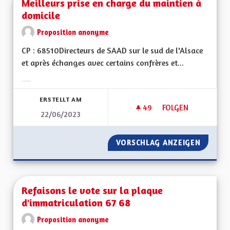
Meilleurs prise en charge du maintien à
domicile
Proposition anonyme
CP : 68510Directeurs de SAAD sur le sud de l'Alsace
et après échanges avec certains confrères et...
Ergebnisse nach Kategorie filtern:
ERSTELLT AM
49
49 FOLLOWER
FOLGEN
22/06/2023
MEILLEURS PRISE E
VORSCHLAG ANZEIGEN
MEILLE
Refaisons le vote sur la plaque
d'immatriculation 67 68
Proposition anonyme