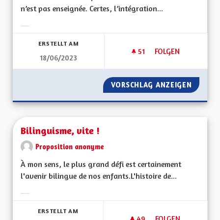
n’est pas enseignée. Certes, l’intégration...
Ergebnisse nach Kategorie filtern:
ERSTELLT AM
51
51 FOLLOWER
FOLGEN
18/06/2023
POUR UNE ALSACE 
VORSCHLAG ANZEIGEN
POUR U
Bilinguisme, vite !
Proposition anonyme
À mon sens, le plus grand défi est certainement
l'avenir bilingue de nos enfants.L'histoire de...
Ergebnisse nach Kategorie filtern:
ERSTELLT AM
49
49 FOLLOWER
FOLGEN