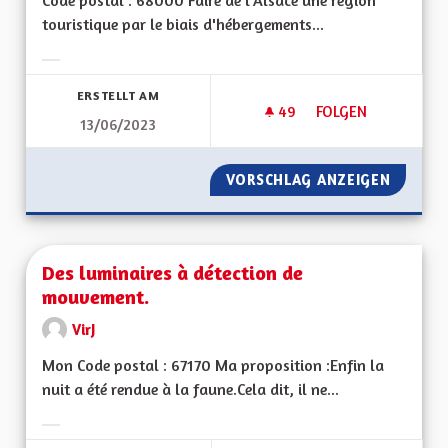
Code postal : 68000 Faire de l'Alsace une région
touristique par le biais d'hébergements...
Ergebnisse nach Kategorie filtern:
ERSTELLT AM
49
49 FOLLOWER
FOLGEN
13/06/2023
VERS UN TOURISME 
VORSCHLAG ANZEIGEN
VERS U
Des luminaires à détection de
mouvement.
VirJ
Mon Code postal : 67170 Ma proposition :Enfin la
nuit a été rendue à la faune.Cela dit, il ne...
Ergebnisse nach Kategorie filtern: