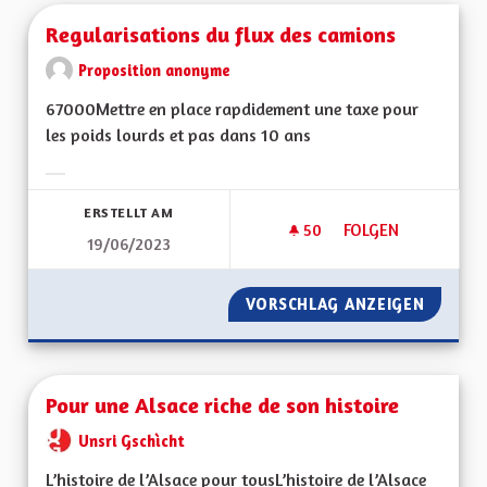
Regularisations du flux des camions
Proposition anonyme
67000Mettre en place rapdidement une taxe pour
les poids lourds et pas dans 10 ans
Ergebnisse nach Kategorie filtern:
ERSTELLT AM
50
50 FOLLOWER
FOLGEN
19/06/2023
REGULARISATIONS 
VORSCHLAG ANZEIGEN
REGULA
Pour une Alsace riche de son histoire
Unsri Gschìcht
L’histoire de l’Alsace pour tousL’histoire de l’Alsace