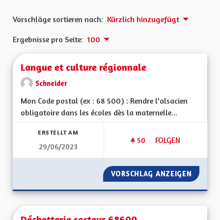
Vorschläge sortieren nach:
Kürzlich hinzugefügt
Ergebnisse pro Seite:
100
Langue et culture régionnale
Schneider
Mon Code postal (ex : 68 500) : Rendre l'alsacien
obligatoire dans les écoles dès la maternelle...
ERSTELLT AM
50
50 FOLLOWER
FOLGEN
29/06/2023
LANGUE ET CULTUR
VORSCHLAG ANZEIGEN
LANGUE
Déchetterie secteur 68600