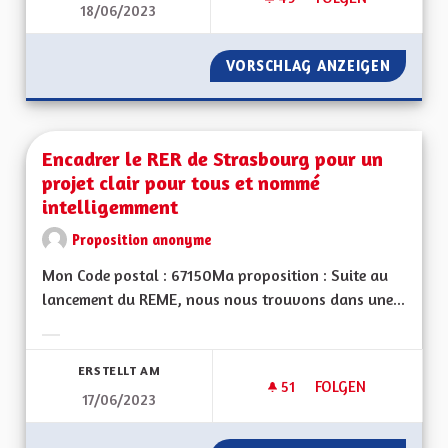
18/06/2023
BILINGUISME, VITE 
VORSCHLAG ANZEIGEN
BILINGU
Encadrer le RER de Strasbourg pour un
projet clair pour tous et nommé
intelligemment
Proposition anonyme
Mon Code postal : 67150Ma proposition : Suite au
lancement du REME, nous nous trouvons dans une...
Ergebnisse nach Kategorie filtern:
ERSTELLT AM
51
51 FOLLOWER
FOLGEN
17/06/2023
ENCADRER LE RER 