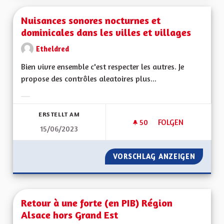
Nuisances sonores nocturnes et
dominicales dans les villes et villages
Etheldred
Bien vivre ensemble c'est respecter les autres. Je
propose des contrôles aleatoires plus...
Ergebnisse nach Kategorie filtern:
ERSTELLT AM
50
50 FOLLOWER
FOLGEN
15/06/2023
NUISANCES SONORE
VORSCHLAG ANZEIGEN
NUISAN
Retour à une forte (en PIB) Région
Alsace hors Grand Est