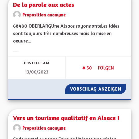
De la parole aux actes
Proposition anonyme
68480 OBERLARGUne Alsace rayonnanteLes idées
sont toujours très nombreuses mais la mise en
oeuvre...
Ergebnisse nach Kategorie filtern:
ERSTELLT AM
50
50 FOLLOWER
FOLGEN
13/06/2023
DE LA PAROLE AUX 
VORSCHLAG ANZEIGEN
DE LA 
Vers un tourisme qualitatif en Alsace !
Proposition anonyme