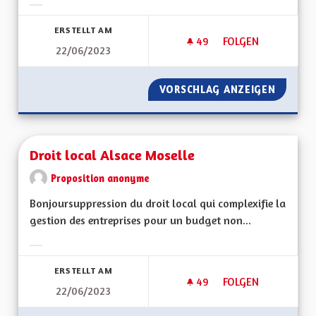
Ergebnisse nach Kategorie filtern:
ERSTELLT AM
49
49 FOLLOWER
FOLGEN
22/06/2023
AUTOROUTE A35 M
VORSCHLAG ANZEIGEN
AUTORO
Droit local Alsace Moselle
Proposition anonyme
Bonjoursuppression du droit local qui complexifie la
gestion des entreprises pour un budget non...
Ergebnisse nach Kategorie filtern:
ERSTELLT AM
49
49 FOLLOWER
FOLGEN
22/06/2023
DROIT LOCAL ALSA