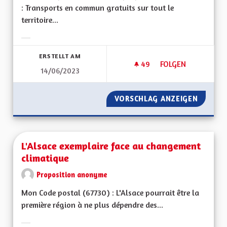
: Transports en commun gratuits sur tout le
territoire...
Ergebnisse nach Kategorie filtern:
ERSTELLT AM
49
49 FOLLOWER
FOLGEN
14/06/2023
TRANSPORTS EN C
VORSCHLAG ANZEIGEN
TRANSP
L'Alsace exemplaire face au changement
climatique
Proposition anonyme
Mon Code postal (67730) : L'Alsace pourrait être la
première région à ne plus dépendre des...