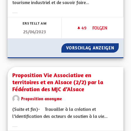
tourisme industriel et de savoir faire...
Ergebnisse nach Kategorie filtern:
ERSTELLT AM
49
49 FOLLOWER
FOLGEN
25/06/2023
PROMOUVOIR LE TOU
VORSCHLAG ANZEIGEN
PROMOU
Proposition Vie Associative en
territoires et en Alsace (2/2) par la
Fédération des MJC d’Alsace
Proposition anonyme
(Suite et fin)- Travailler à la création et
l’identification des acteurs de soutien à la vie...
Ergebnisse nach Kategorie filtern: