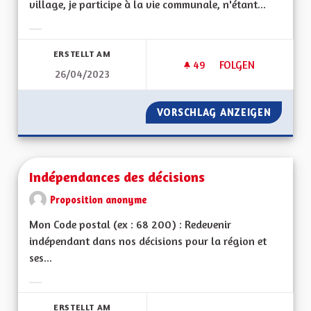
village, je participe à la vie communale, n'étant...
Ergebnisse nach Kategorie filtern:
ERSTELLT AM
49
49 FOLLOWER
FOLGEN
26/04/2023
MOTIVATIONS POUR
VORSCHLAG ANZEIGEN
MOTIVA
Indépendances des décisions
Proposition anonyme
Mon Code postal (ex : 68 200) : Redevenir
indépendant dans nos décisions pour la région et
ses...
Ergebnisse nach Kategorie filtern:
ERSTELLT AM