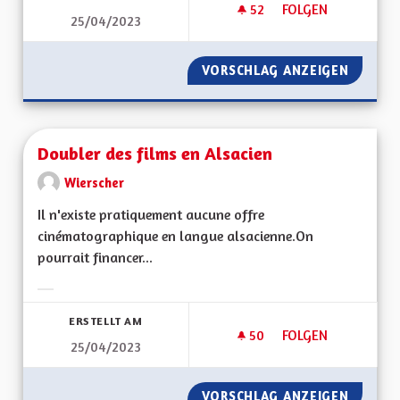
52
52 FOLLOWER
FOLGEN
25/04/2023
INDÉPENDANCES DE
VORSCHLAG ANZEIGEN
INDÉPE
Doubler des films en Alsacien
Wierscher
Il n'existe pratiquement aucune offre
cinématographique en langue alsacienne.On
pourrait financer...
Ergebnisse nach Kategorie filtern:
ERSTELLT AM
50
50 FOLLOWER
FOLGEN
25/04/2023
DOUBLER DES FILMS
VORSCHLAG ANZEIGEN
DOUBLE