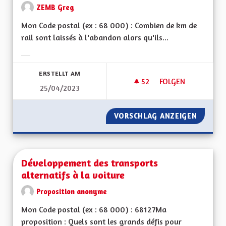
ZEMB Greg
Mon Code postal (ex : 68 000) : Combien de km de
rail sont laissés à l'abandon alors qu'ils...
Ergebnisse nach Kategorie filtern:
ERSTELLT AM
52
52 FOLLOWER
FOLGEN
25/04/2023
RÉHABILITER LES A
VORSCHLAG ANZEIGEN
RÉHABI
Développement des transports
alternatifs à la voiture
Proposition anonyme
Mon Code postal (ex : 68 000) : 68127Ma
proposition : Quels sont les grands défis pour