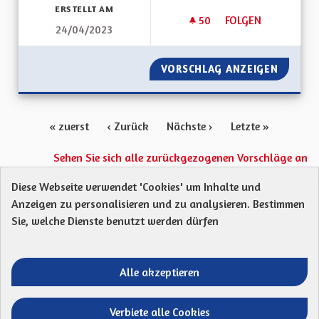
ERSTELLT AM
50
50 FOLLOWER
FOLGEN
24/04/2023
ÊTRE AUTORITÉ ORG
VORSCHLAG ANZEIGEN
ÊTRE A
« zuerst
‹ Zurück
Nächste ›
Letzte »
Sehen Sie sich alle zurückgezogenen Vorschläge an
Diese Webseite verwendet 'Cookies' um Inhalte und
Anzeigen zu personalisieren und zu analysieren. Bestimmen
Protection des Données
Charte de contribution
Sie, welche Dienste benutzt werden dürfen
Mentions légales
Was sind Gremien?
Standardtitel für terms-and-conditions
Standardtitel für initiatives
Alle akzeptieren
Open Data Dateien herunterladen
Entre vos mains - Collectivité européenne 
Entre vos mains - Collectivité euro
Entre vos mains - Collectivité
Entre vos mains - Collect
Verbiete alle Cookies