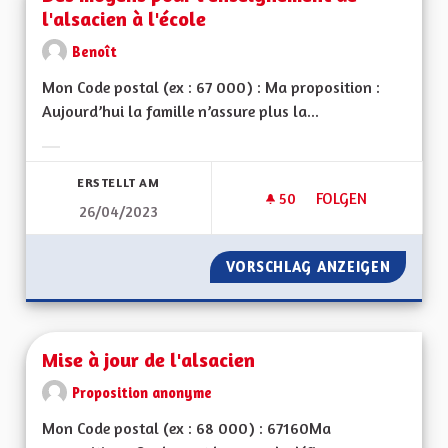
l'alsacien à l'école
Benoît
Mon Code postal (ex : 67 000) : Ma proposition :
Aujourd’hui la famille n’assure plus la...
Ergebnisse nach Kategorie filtern:
ERSTELLT AM
50
50 FOLLOWER
FOLGEN
26/04/2023
DES MOYENS POUR L
VORSCHLAG ANZEIGEN
DES MO
Mise à jour de l'alsacien
Proposition anonyme
Mon Code postal (ex : 68 000) : 67160Ma