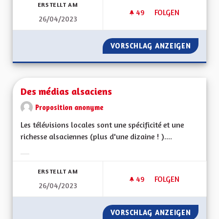
ERSTELLT AM
49
49 FOLLOWER
FOLGEN
26/04/2023
RENFORCEMENT DE L
VORSCHLAG ANZEIGEN
RENFOR
Des médias alsaciens
Proposition anonyme
Les télévisions locales sont une spécificité et une
richesse alsaciennes (plus d'une dizaine ! )....
Ergebnisse nach Kategorie filtern:
ERSTELLT AM
49
49 FOLLOWER
FOLGEN
26/04/2023
DES MÉDIAS ALSACI
VORSCHLAG ANZEIGEN
DES MÉ