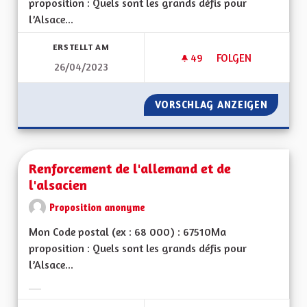
proposition : Quels sont les grands défis pour
l’Alsace...
ERSTELLT AM
49
49 FOLLOWER
FOLGEN
26/04/2023
MISE À JOUR DE L'A
VORSCHLAG ANZEIGEN
MISE À 
Renforcement de l'allemand et de
l'alsacien
Proposition anonyme
Mon Code postal (ex : 68 000) : 67510Ma
proposition : Quels sont les grands défis pour
l’Alsace...
Ergebnisse nach Kategorie filtern: