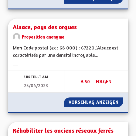
Alsace, pays des orgues
Proposition anonyme
Mon Code postal (ex : 68 000) : 67220L'Alsace est
caractérisée par une densité incroyable...
Ergebnisse nach Kategorie filtern:
ERSTELLT AM
50
50 FOLLOWER
FOLGEN
25/04/2023
ALSACE, PAYS DES 
VORSCHLAG ANZEIGEN
ALSACE
Réhabiliter les anciens réseaux ferrés