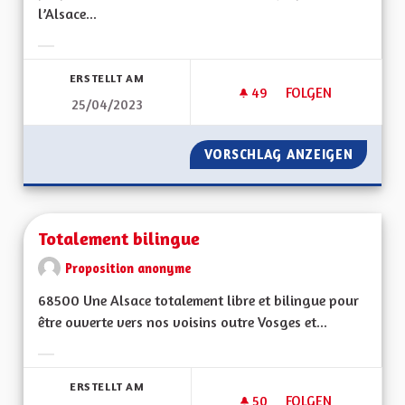
l’Alsace...
Ergebnisse nach Kategorie filtern:
ERSTELLT AM
49
49 FOLLOWER
FOLGEN
25/04/2023
DÉVELOPPEMENT DE
VORSCHLAG ANZEIGEN
DÉVELO
Totalement bilingue
Proposition anonyme
68500 Une Alsace totalement libre et bilingue pour
être ouverte vers nos voisins outre Vosges et...
Ergebnisse nach Kategorie filtern:
ERSTELLT AM
50
50 FOLLOWER
FOLGEN