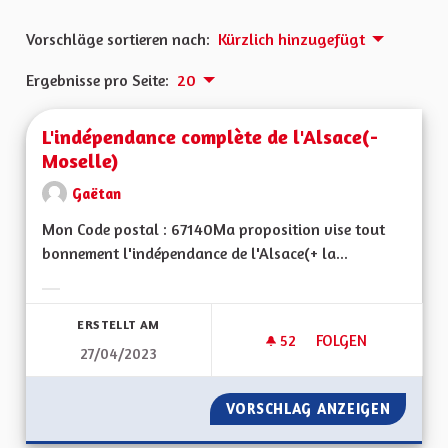
Vorschläge sortieren nach:
Kürzlich hinzugefügt
Ergebnisse pro Seite:
20
L'indépendance complète de l'Alsace(-
Moselle)
Gaëtan
Mon Code postal : 67140Ma proposition vise tout
bonnement l'indépendance de l'Alsace(+ la...
Ergebnisse nach Kategorie filtern:
ERSTELLT AM
52
52 FOLLOWER
FOLGEN
27/04/2023
L'INDÉPENDANCE CO
VORSCHLAG ANZEIGEN
L'INDÉ