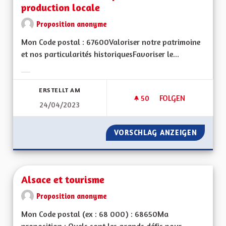
production locale
Proposition anonyme
Mon Code postal : 67600Valoriser notre patrimoine
et nos particularités historiquesFavoriser le...
Ergebnisse nach Kategorie filtern:
ERSTELLT AM
50
50 FOLLOWER
FOLGEN
24/04/2023
CONSERVONS NOTRE
VORSCHLAG ANZEIGEN
CONSER
Alsace et tourisme
Proposition anonyme
Mon Code postal (ex : 68 000) : 68650Ma