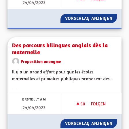
24/04/2023
TOTALEMENT BILIN
VORSCHLAG ANZEIGEN
TOTALE
Des parcours bilingues anglais dès la
maternelle
Proposition anonyme
Il y a un grand effort pour que les écoles
maternelles et primaires publiques proposent des...
Ergebnisse nach Kategorie filtern:
ERSTELLT AM
50
50 FOLLOWER
FOLGEN
24/04/2023
DES PARCOURS BIL
VORSCHLAG ANZEIGEN
DES PA