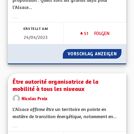
proposition : Quels sont les grands défis pour
l’Alsace...
Ergebnisse nach Kategorie filtern:
ERSTELLT AM
51
51 FOLLOWER
FOLGEN
24/04/2023
ALSACE ET TOURIS
VORSCHLAG ANZEIGEN
ALSACE
Être autorité organisatrice de la
mobilité à tous les niveaux
Nicolas Proix
L'Alsace affirme être un territoire en pointe en
matière de transition énergétique, notamment en...
Ergebnisse nach Kategorie filtern: