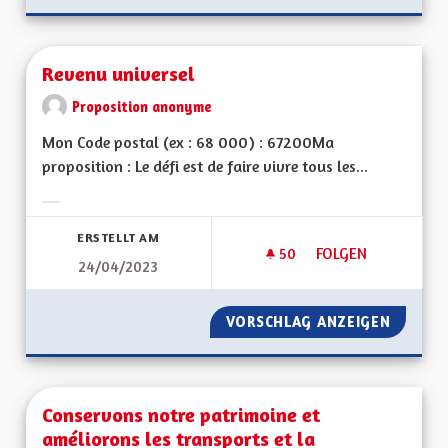
Revenu universel
Proposition anonyme
Mon Code postal (ex : 68 000) : 67200Ma
proposition : Le défi est de faire vivre tous les...
Ergebnisse nach Kategorie filtern:
ERSTELLT AM
50
50 FOLLOWER
FOLGEN
24/04/2023
REVENU UNIVERSEL
VORSCHLAG ANZEIGEN
REVENU
Conservons notre patrimoine et
améliorons les transports et la