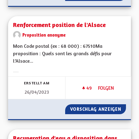
Renforcement position de l'Alsace
Proposition anonyme
Mon Code postal (ex : 68 000) : 67510Ma
proposition : Quels sont les grands défis pour
l’Alsace...
Ergebnisse nach Kategorie filtern:
ERSTELLT AM
49
49 FOLLOWER
FOLGEN
26/04/2023
RENFORCEMENT POS
VORSCHLAG ANZEIGEN
RENFOR
Recuperation d'eau a disposition dans