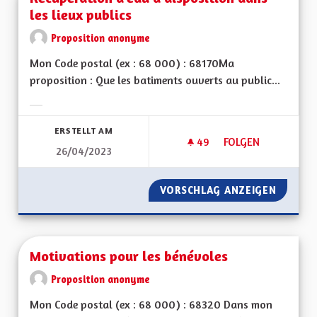
les lieux publics
Proposition anonyme
Mon Code postal (ex : 68 000) : 68170Ma
proposition : Que les batiments ouverts au public...
Ergebnisse nach Kategorie filtern:
ERSTELLT AM
49
49 FOLLOWER
FOLGEN
26/04/2023
RECUPERATION D'EA
VORSCHLAG ANZEIGEN
RECUPE
Motivations pour les bénévoles
Proposition anonyme
Mon Code postal (ex : 68 000) : 68320 Dans mon