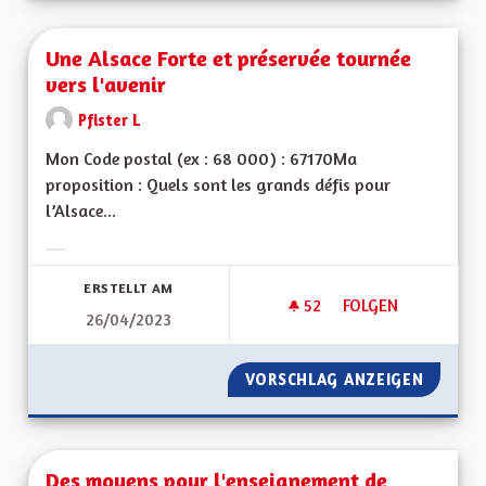
Une Alsace Forte et préservée tournée
vers l'avenir
Pfister L
Mon Code postal (ex : 68 000) : 67170Ma
proposition : Quels sont les grands défis pour
l’Alsace...
Ergebnisse nach Kategorie filtern:
ERSTELLT AM
52
52 FOLLOWER
FOLGEN
26/04/2023
UNE ALSACE FORTE 
VORSCHLAG ANZEIGEN
UNE AL
Des moyens pour l'enseignement de