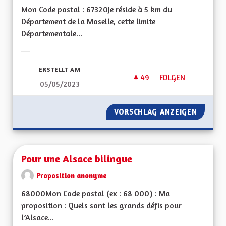
Mon Code postal : 67320Je réside à 5 km du
Département de la Moselle, cette limite
Départementale...
Ergebnisse nach Kategorie filtern:
ERSTELLT AM
49
49 FOLLOWER
FOLGEN
05/05/2023
POURQUOI SE SÉPA
VORSCHLAG ANZEIGEN
POURQU
Pour une Alsace bilingue
Proposition anonyme
68000Mon Code postal (ex : 68 000) : Ma
proposition : Quels sont les grands défis pour
l’Alsace...