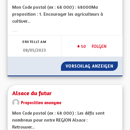
Mon Code postal (ex : 68 000) : 68000Ma
proposition : 1. Encourager les agriculteurs à
cultiver...
Ergebnisse nach Kategorie filtern:
ERSTELLT AM
50
50 FOLLOWER
FOLGEN
08/05/2023
RENATURER LE GRA
VORSCHLAG ANZEIGEN
RENATU
Alsace du futur
Proposition anonyme
Mon Code postal (ex : 68 000) : Les défis sont
nombreux pour notre REGION Alsace :
Retrouver...