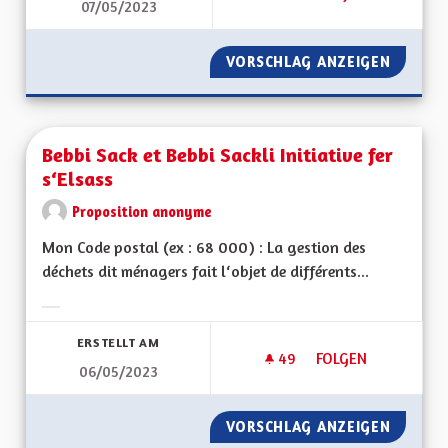
07/05/2023
CRÉER UNE DÉMOCR
VORSCHLAG ANZEIGEN
CRÉER 
Bebbi Sack et Bebbi Sackli Initiative fer
s‘Elsass
Proposition anonyme
Mon Code postal (ex : 68 000) : La gestion des
déchets dit ménagers fait l‘objet de différents...
Ergebnisse nach Kategorie filtern:
ERSTELLT AM
49
49 FOLLOWER
FOLGEN
06/05/2023
BEBBI SACK ET BEBBI
VORSCHLAG ANZEIGEN
BEBBI S