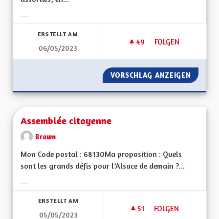
Ergebnisse nach Kategorie filtern:
ERSTELLT AM
49
49 FOLLOWER
FOLGEN
06/05/2023
COMPÉTENCES RÉG
VORSCHLAG ANZEIGEN
COMPÉT
Assemblée citoyenne
Brawn
Mon Code postal : 68130Ma proposition : Quels
sont les grands défis pour l’Alsace de demain ?...
Ergebnisse nach Kategorie filtern:
ERSTELLT AM
51
51 FOLLOWER
FOLGEN
05/05/2023
ASSEMBLÉE CITOYE