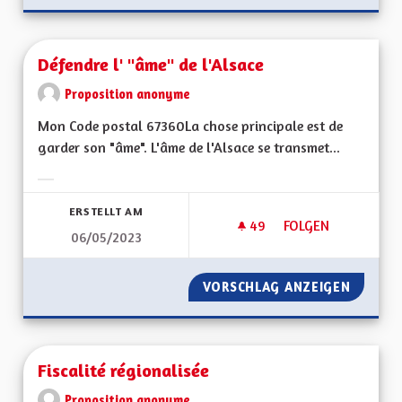
Défendre l' "âme" de l'Alsace
Proposition anonyme
Mon Code postal 67360La chose principale est de
garder son "âme". L'âme de l'Alsace se transmet...
Ergebnisse nach Kategorie filtern:
ERSTELLT AM
49
49 FOLLOWER
FOLGEN
06/05/2023
DÉFENDRE L' "ÂME" 
VORSCHLAG ANZEIGEN
DÉFENDR
Fiscalité régionalisée
Proposition anonyme