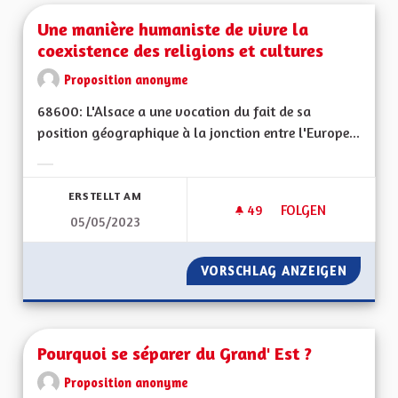
Une manière humaniste de vivre la
coexistence des religions et cultures
Proposition anonyme
68600: L'Alsace a une vocation du fait de sa
position géographique à la jonction entre l'Europe...
Ergebnisse nach Kategorie filtern:
ERSTELLT AM
49
49 FOLLOWER
FOLGEN
05/05/2023
UNE MANIÈRE HUMAN
VORSCHLAG ANZEIGEN
UNE MA
Pourquoi se séparer du Grand' Est ?
Proposition anonyme