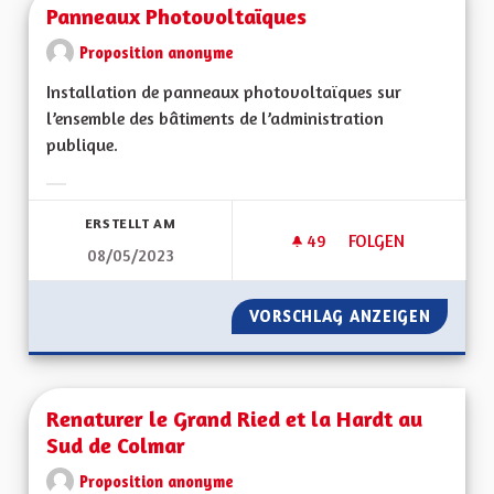
Panneaux Photovoltaïques
Proposition anonyme
Installation de panneaux photovoltaïques sur
l’ensemble des bâtiments de l’administration
publique.
Ergebnisse nach Kategorie filtern:
ERSTELLT AM
49
49 FOLLOWER
FOLGEN
08/05/2023
PANNEAUX PHOTOV
VORSCHLAG ANZEIGEN
PANNEA
Renaturer le Grand Ried et la Hardt au
Sud de Colmar
Proposition anonyme