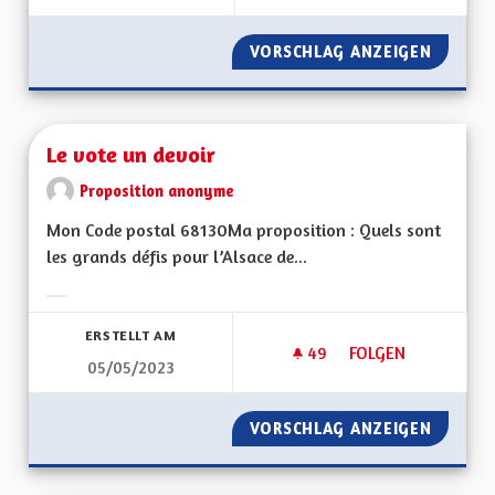
VORSCHLAG ANZEIGEN
ASSEMB
Le vote un devoir
Proposition anonyme
Mon Code postal 68130Ma proposition : Quels sont
les grands défis pour l’Alsace de...
Ergebnisse nach Kategorie filtern:
ERSTELLT AM
49
49 FOLLOWER
FOLGEN
05/05/2023
LE VOTE UN DEVOI
VORSCHLAG ANZEIGEN
LE VOT