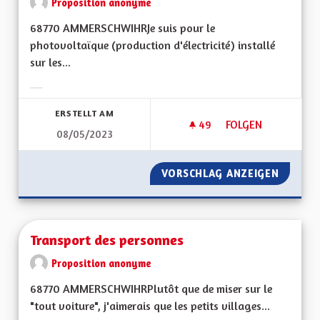
Proposition anonyme
68770 AMMERSCHWIHRJe suis pour le
photovoltaïque (production d'électricité) installé
sur les...
Ergebnisse nach Kategorie filtern:
ERSTELLT AM
49
49 FOLLOWER
FOLGEN
08/05/2023
AUTONOMIE DANS L
VORSCHLAG ANZEIGEN
AUTONO
Transport des personnes
Proposition anonyme
68770 AMMERSCHWIHRPlutôt que de miser sur le
"tout voiture", j'aimerais que les petits villages...