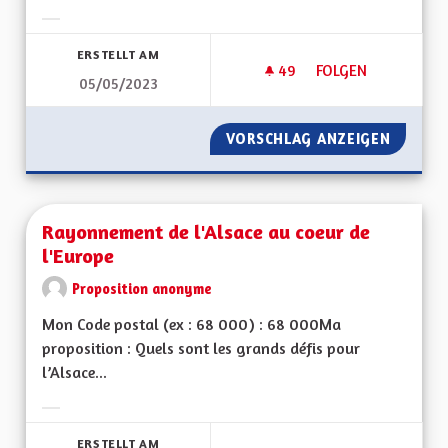
Ergebnisse nach Kategorie filtern:
ERSTELLT AM
49
49 FOLLOWER
FOLGEN
05/05/2023
POUR UNE ALSACE 
VORSCHLAG ANZEIGEN
POUR U
Rayonnement de l'Alsace au coeur de
l'Europe
Proposition anonyme
Mon Code postal (ex : 68 000) : 68 000Ma
proposition : Quels sont les grands défis pour
l’Alsace...
Ergebnisse nach Kategorie filtern:
ERSTELLT AM