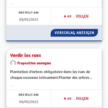
Ergebnisse nach Kategorie filtern:
ERSTELLT AM
49
49 FOLLOWER
FOLGEN
08/05/2023
TRANSPORT DES P
VORSCHLAG ANZEIGEN
TRANSP
Verdir les rues
Proposition anonyme
Plantation d’arbres obligatoire dans les rues de
chaque nouveau lotissement.Planter des arbres...
Ergebnisse nach Kategorie filtern:
ERSTELLT AM
49
49 FOLLOWER
FOLGEN
08/05/2023
VERDIR LES RUES