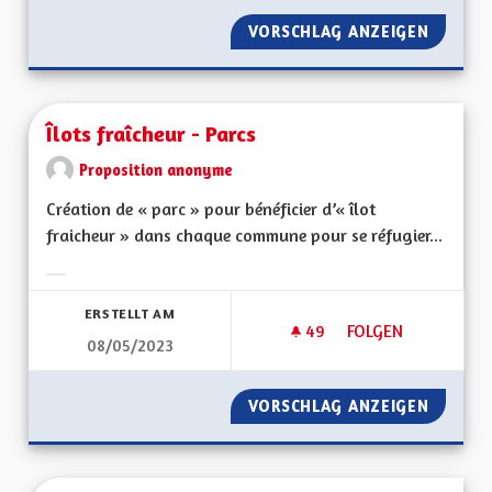
VORSCHLAG ANZEIGEN
VERDIR 
Îlots fraîcheur - Parcs
Proposition anonyme
Création de « parc » pour bénéficier d’« îlot
fraicheur » dans chaque commune pour se réfugier...
Ergebnisse nach Kategorie filtern:
ERSTELLT AM
49
49 FOLLOWER
FOLGEN
08/05/2023
ÎLOTS FRAÎCHEUR -
VORSCHLAG ANZEIGEN
ÎLOTS F