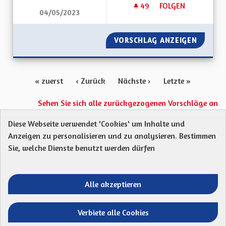
49
49 FOLLOWER
FOLGEN
04/05/2023
RAYONNEMENT DE L
VORSCHLAG ANZEIGEN
RAYONN
« zuerst
‹ Zurück
Nächste ›
Letzte »
Sehen Sie sich alle zurückgezogenen Vorschläge an
Diese Webseite verwendet 'Cookies' um Inhalte und
Anzeigen zu personalisieren und zu analysieren. Bestimmen
Protection des Données
Charte de contribution
Sie, welche Dienste benutzt werden dürfen
Mentions légales
Was sind Gremien?
Standardtitel für terms-and-conditions
Standardtitel für initiatives
Alle akzeptieren
Open Data Dateien herunterladen
Entre vos mains - Collectivité européenne 
Entre vos mains - Collectivité euro
Entre vos mains - Collectivité
Entre vos mains - Collect
Verbiete alle Cookies