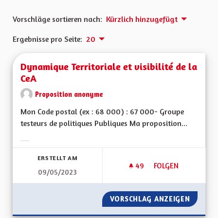
Vorschläge sortieren nach:
Kürzlich hinzugefügt
Ergebnisse pro Seite:
20
Dynamique Territoriale et visibilité de la
CeA
Proposition anonyme
Mon Code postal (ex : 68 000) : 67 000- Groupe
testeurs de politiques Publiques Ma proposition...
Ergebnisse nach Kategorie filtern:
ERSTELLT AM
49
49 FOLLOWER
FOLGEN
09/05/2023
DYNAMIQUE TERRITOR
VORSCHLAG ANZEIGEN
DYNAMIQ