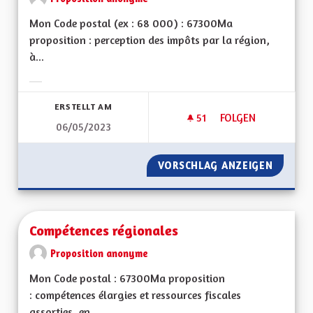
Mon Code postal (ex : 68 000) : 67300Ma
proposition : perception des impôts par la région,
à...
Ergebnisse nach Kategorie filtern:
ERSTELLT AM
51
51 FOLLOWER
FOLGEN
06/05/2023
FISCALITÉ RÉGIONA
VORSCHLAG ANZEIGEN
FISCALI
Compétences régionales
Proposition anonyme
Mon Code postal : 67300Ma proposition
: compétences élargies et ressources fiscales
assorties, en...