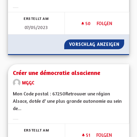
Ergebnisse nach Kategorie filtern:
ERSTELLT AM
50
50 FOLLOWER
FOLGEN
07/05/2023
ALSACE DU FUTUR
VORSCHLAG ANZEIGEN
ALSACE
Créer une démocratie alsacienne
MGGC
Mon Code postal : 67250Retrouver une région
Alsace, dotée d' une plus grande autonomie au sein
de...
Ergebnisse nach Kategorie filtern:
ERSTELLT AM
51
51 FOLLOWER
FOLGEN