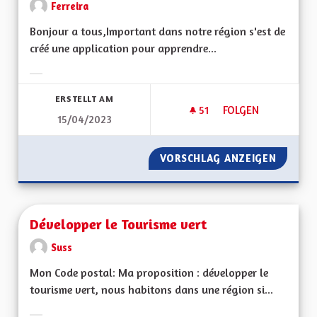
Ferreira
Bonjour a tous,Important dans notre région s'est de
créé une application pour apprendre...
Ergebnisse nach Kategorie filtern:
ERSTELLT AM
51
51 FOLLOWER
FOLGEN
15/04/2023
CRÉER UNE APPLICA
VORSCHLAG ANZEIGEN
CRÉER 
Développer le Tourisme vert
Suss
Mon Code postal: Ma proposition : développer le
tourisme vert, nous habitons dans une région si...