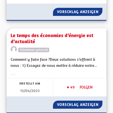
VORSCHLAG ANZEIGEN
PRODUC
Le temps des économies d’énergie est
d’actualité
Teilnehmer gelöscht
Comment y faire face ?Deux solutions s’offrent à
nous : 1) Essayez de nous mettre à réduire notre...
Ergebnisse nach Kategorie filtern:
ERSTELLT AM
49
49 FOLLOWER
FOLGEN
13/04/2023
LE TEMPS DES ÉCON
VORSCHLAG ANZEIGEN
LE TEM