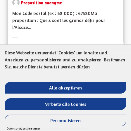
Proposition anonyme
Mon Code postal (ex : 68 000) : 67580Ma
proposition : Quels sont les grands défis pour
l’Alsace...
Ergebnisse nach Kategorie filtern:
ERSTELLT AM
Diese Webseite verwendet 'Cookies' um Inhalte und
51
51 FOLLOWER
FOLGEN
13/04/2023
MIEUX VIVRE EN AL
Anzeigen zu personalisieren und zu analysieren. Bestimmen
Sie, welche Dienste benutzt werden dürfen
VORSCHLAG ANZEIGEN
MIEUX 
Alle akzeptieren
Mineurs non accompagnés
Verbiete alle Cookies
Proposition anonyme
Mon Code postal (ex : 60) : 67170Ma proposition
Personalisieren
: Faire prendre en charge par l'état les frais de...
Datenschutzbestimmungen