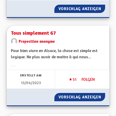
VORSCHLAG ANZEIGEN
LA CUL
Tous simplement 67
Proposition anonyme
Pour bien vivre en Alsace, la chose est simple est
logique. Ne plus avoir de maitre à qui nous...
Ergebnisse nach Kategorie filtern:
ERSTELLT AM
51
51 FOLLOWER
FOLGEN
13/04/2023
TOUS SIMPLEMENT 
VORSCHLAG ANZEIGEN
TOUS S