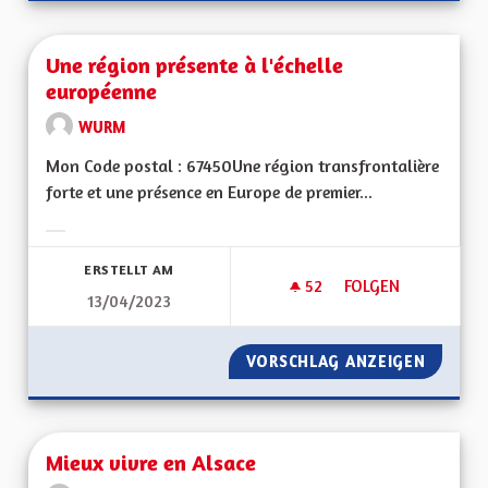
Une région présente à l'échelle
européenne
WURM
Mon Code postal : 67450Une région transfrontalière
forte et une présence en Europe de premier...
Ergebnisse nach Kategorie filtern:
ERSTELLT AM
52
52 FOLLOWER
FOLGEN
13/04/2023
UNE RÉGION PRÉSE
VORSCHLAG ANZEIGEN
UNE RÉ
Mieux vivre en Alsace