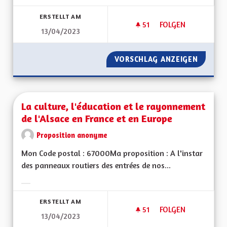
Ergebnisse nach Kategorie filtern:
ERSTELLT AM
51
51 FOLLOWER
FOLGEN
13/04/2023
NE PLUS ACCEPTER
VORSCHLAG ANZEIGEN
NE PLU
La culture, l'éducation et le rayonnement
de l'Alsace en France et en Europe
Proposition anonyme
Mon Code postal : 67000Ma proposition : A l'instar
des panneaux routiers des entrées de nos...
Ergebnisse nach Kategorie filtern:
ERSTELLT AM
51
51 FOLLOWER
FOLGEN
13/04/2023
LA CULTURE, L'ÉDU