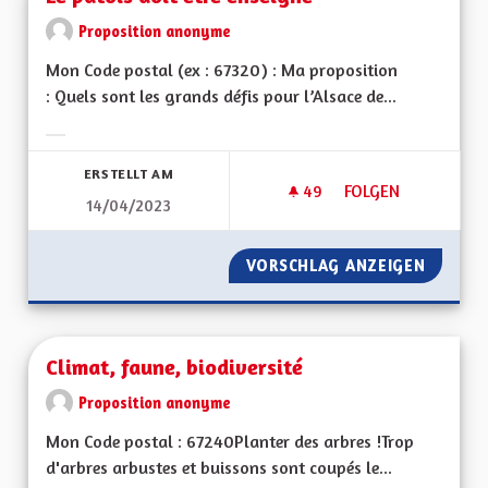
Proposition anonyme
Mon Code postal (ex : 67320) : Ma proposition
: Quels sont les grands défis pour l’Alsace de...
Ergebnisse nach Kategorie filtern:
ERSTELLT AM
49
49 FOLLOWER
FOLGEN
14/04/2023
LE PATOIS DOIT ÊT
VORSCHLAG ANZEIGEN
LE PATO
Climat, faune, biodiversité
Proposition anonyme
Mon Code postal : 67240Planter des arbres !Trop
d'arbres arbustes et buissons sont coupés le...