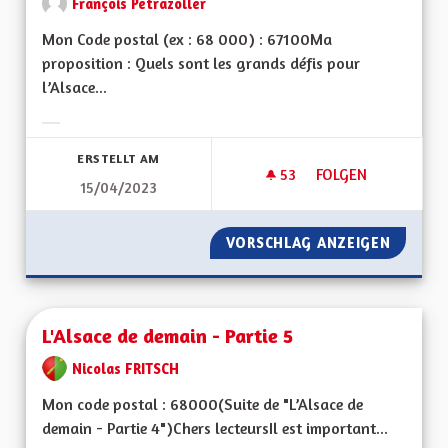
François Petrazoller
Mon Code postal (ex : 68 000) : 67100Ma
proposition : Quels sont les grands défis pour
l’Alsace...
Ergebnisse nach Kategorie filtern:
ERSTELLT AM
53
53 FOLLOWER
FOLGEN
15/04/2023
BILINGUISME RÉEL
VORSCHLAG ANZEIGEN
BILING
L'Alsace de demain - Partie 5
Nicolas FRITSCH
Mon code postal : 68000(Suite de "L’Alsace de
demain - Partie 4")Chers lecteursIl est important...