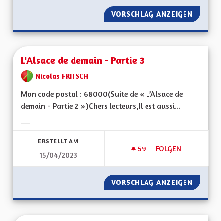
VORSCHLAG ANZEIGEN
L'ALSAC
L'Alsace de demain - Partie 3
Nicolas FRITSCH
Mon code postal : 68000(Suite de « L’Alsace de
demain - Partie 2 »)Chers lecteurs,Il est aussi...
Ergebnisse nach Kategorie filtern:
ERSTELLT AM
59
59 FOLLOWER
FOLGEN
15/04/2023
L'ALSACE DE DEMAIN
VORSCHLAG ANZEIGEN
L'ALSAC