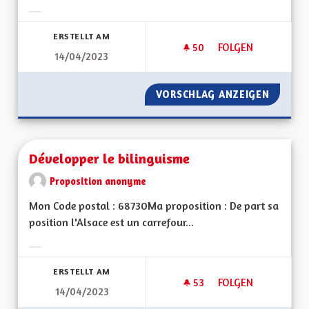
Ergebnisse nach Kategorie filtern:
ERSTELLT AM
50
50 FOLLOWER
FOLGEN
14/04/2023
CLIMAT, FAUNE, BIO
VORSCHLAG ANZEIGEN
CLIMAT,
Développer le bilinguisme
Proposition anonyme
Mon Code postal : 68730Ma proposition : De part sa
position l'Alsace est un carrefour...
Ergebnisse nach Kategorie filtern:
ERSTELLT AM
53
53 FOLLOWER
FOLGEN
14/04/2023
DÉVELOPPER LE BIL