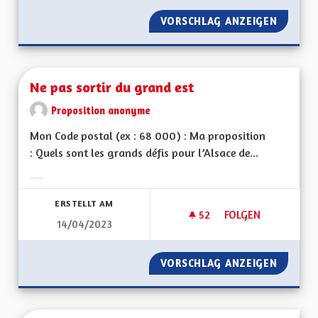
VORSCHLAG ANZEIGEN
DÉVELO
Ne pas sortir du grand est
Proposition anonyme
Mon Code postal (ex : 68 000) : Ma proposition
: Quels sont les grands défis pour l’Alsace de...
Ergebnisse nach Kategorie filtern:
ERSTELLT AM
52
52 FOLLOWER
FOLGEN
14/04/2023
NE PAS SORTIR DU 
VORSCHLAG ANZEIGEN
NE PAS