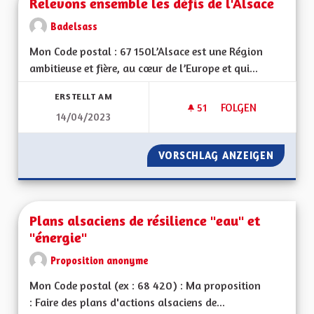
Relevons ensemble les défis de l'Alsace
Badelsass
Mon Code postal : 67 150L’Alsace est une Région
ambitieuse et fière, au cœur de l’Europe et qui...
ERSTELLT AM
51
51 FOLLOWER
FOLGEN
14/04/2023
RELEVONS ENSEMBLE
VORSCHLAG ANZEIGEN
RELEVO
Plans alsaciens de résilience "eau" et
"énergie"
Proposition anonyme
Mon Code postal (ex : 68 420) : Ma proposition
: Faire des plans d'actions alsaciens de...