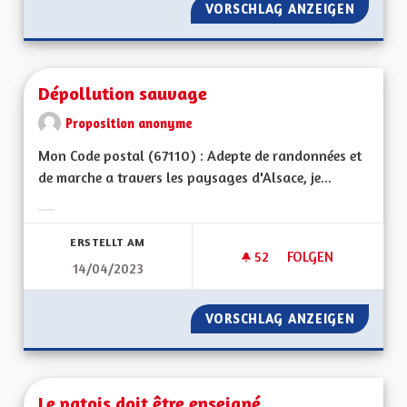
VORSCHLAG ANZEIGEN
SORTIR
Dépollution sauvage
Proposition anonyme
Mon Code postal (67110) : Adepte de randonnées et
de marche a travers les paysages d'Alsace, je...
Ergebnisse nach Kategorie filtern:
ERSTELLT AM
52
52 FOLLOWER
FOLGEN
14/04/2023
DÉPOLLUTION SAU
VORSCHLAG ANZEIGEN
DÉPOLL
Le patois doit être enseigné