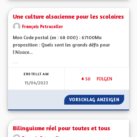
Une culture alsacienne pour les scolaires
François Petrazoller
Mon Code postal (ex : 68 000) : 67100Ma
proposition : Quels sont les grands défis pour
l’Alsace...
Ergebnisse nach Kategorie filtern:
ERSTELLT AM
50
50 FOLLOWER
FOLGEN
15/04/2023
UNE CULTURE ALSA
VORSCHLAG ANZEIGEN
UNE CU
Bilinguisme réel pour toutes et tous