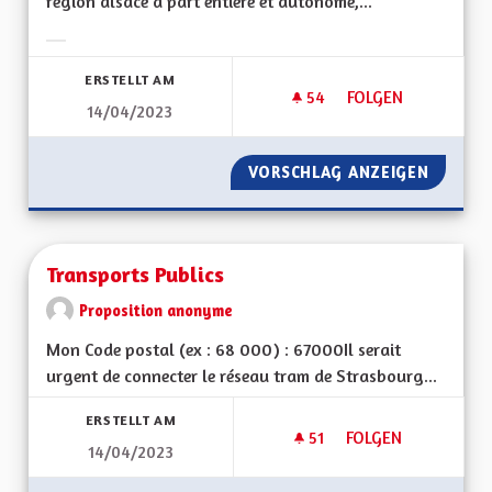
région alsace à part entière et autonome,...
Ergebnisse nach Kategorie filtern:
ERSTELLT AM
54
54 FOLLOWER
FOLGEN
14/04/2023
RÉGION AUTONOME
VORSCHLAG ANZEIGEN
RÉGION
Transports Publics
Proposition anonyme
Mon Code postal (ex : 68 000) : 67000Il serait
urgent de connecter le réseau tram de Strasbourg...
ERSTELLT AM
51
51 FOLLOWER
FOLGEN
14/04/2023
TRANSPORTS PUBLI