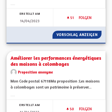
Ergebnisse nach Kategorie filtern:
ERSTELLT AM
51
51 FOLLOWER
FOLGEN
14/04/2023
PLANS ALSACIENS D
VORSCHLAG ANZEIGEN
PLANS A
Améliorer les performances énergétiques
des maisons à colombages
Proposition anonyme
Mon Code postal 67118Ma proposition :Les maisons
à colombages sont un patrimoine à préserver...
Ergebnisse nach Kategorie filtern:
ERSTELLT AM
50
50 FOLLOWER
FOLGEN