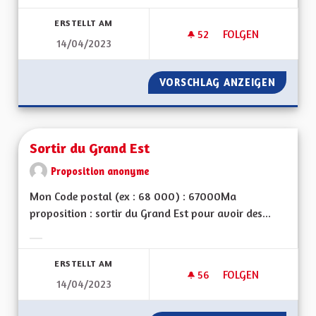
Ergebnisse nach Kategorie filtern:
ERSTELLT AM
52
52 FOLLOWER
FOLGEN
14/04/2023
DÉVELOPPER LE TO
VORSCHLAG ANZEIGEN
DÉVELO
Sortir du Grand Est
Proposition anonyme
Mon Code postal (ex : 68 000) : 67000Ma
proposition : sortir du Grand Est pour avoir des...
Ergebnisse nach Kategorie filtern:
ERSTELLT AM
56
56 FOLLOWER
FOLGEN
14/04/2023
SORTIR DU GRAND 