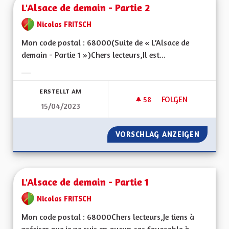
L'Alsace de demain - Partie 2
Nicolas FRITSCH
Mon code postal : 68000(Suite de « L’Alsace de
demain - Partie 1 »)Chers lecteurs,Il est...
Ergebnisse nach Kategorie filtern:
ERSTELLT AM
58
58 FOLLOWER
FOLGEN
15/04/2023
L'ALSACE DE DEMAIN
VORSCHLAG ANZEIGEN
L'ALSAC
L'Alsace de demain - Partie 1
Nicolas FRITSCH
Mon code postal : 68000Chers lecteurs,Je tiens à