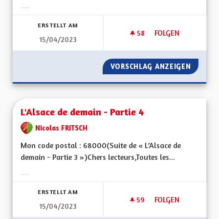
Ergebnisse nach Kategorie filtern:
ERSTELLT AM
58
58 FOLLOWER
FOLGEN
15/04/2023
L'ALSACE DE DEMAIN
VORSCHLAG ANZEIGEN
L'ALSAC
L'Alsace de demain - Partie 4
Nicolas FRITSCH
Mon code postal : 68000(Suite de « L’Alsace de
demain - Partie 3 »)Chers lecteurs,Toutes les...
Ergebnisse nach Kategorie filtern:
ERSTELLT AM
59
59 FOLLOWER
FOLGEN
15/04/2023
L'ALSACE DE DEMAIN