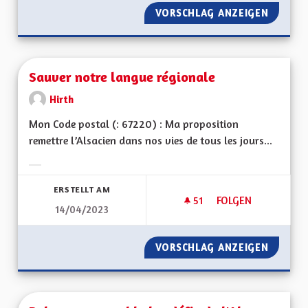
VORSCHLAG ANZEIGEN
TRANSP
Sauver notre langue régionale
Hirth
Mon Code postal (: 67220) : Ma proposition
remettre l’Alsacien dans nos vies de tous les jours...
Ergebnisse nach Kategorie filtern:
ERSTELLT AM
51
51 FOLLOWER
FOLGEN
14/04/2023
SAUVER NOTRE LA
VORSCHLAG ANZEIGEN
SAUVER