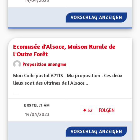
14/04/2023
AMÉLIORER LES PE
VORSCHLAG ANZEIGEN
AMÉLIO
Ecomusée d'Alsace, Maison Rurale de
l'Outre Forêt
Proposition anonyme
Mon Code postal 67118 : Ma proposition : Ces deux
lieux sont des vitrines de l'Alsace...
Ergebnisse nach Kategorie filtern:
ERSTELLT AM
52
52 FOLLOWER
FOLGEN
14/04/2023
ECOMUSÉE D'ALSAC
VORSCHLAG ANZEIGEN
ECOMUS