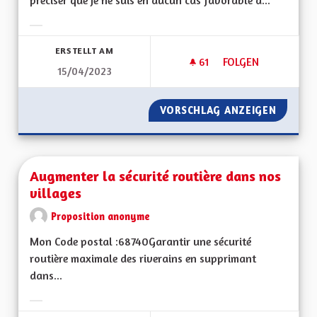
préciser que je ne suis en aucun cas favorable à...
Ergebnisse nach Kategorie filtern:
ERSTELLT AM
61
61 FOLLOWER
FOLGEN
15/04/2023
L'ALSACE DE DEMAIN
VORSCHLAG ANZEIGEN
L'ALSAC
Augmenter la sécurité routière dans nos
villages
Proposition anonyme
Mon Code postal :68740Garantir une sécurité
routière maximale des riverains en supprimant
dans...
Ergebnisse nach Kategorie filtern: