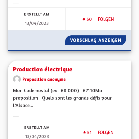
Ergebnisse nach Kategorie filtern:
ERSTELLT AM
50
50 FOLLOWER
FOLGEN
13/04/2023
TABLEAUX EXPLICAT
VORSCHLAG ANZEIGEN
TABLEA
Production électrique
Proposition anonyme
Mon Code postal (ex : 68 000) : 67110Ma
proposition : Quels sont les grands défis pour
l’Alsace...
Ergebnisse nach Kategorie filtern:
ERSTELLT AM
51
51 FOLLOWER
FOLGEN
13/04/2023
PRODUCTION ÉLEC