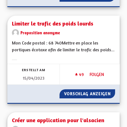
Limiter le trafic des poids lourds
Proposition anonyme
Mon Code postal : 68 740Mettre en place les
portiques écotaxe afin de limiter le trafic des poids...
Ergebnisse nach Kategorie filtern:
ERSTELLT AM
49
49 FOLLOWER
FOLGEN
15/04/2023
LIMITER LE TRAFIC
VORSCHLAG ANZEIGEN
LIMITER
Créer une application pour l'alsacien