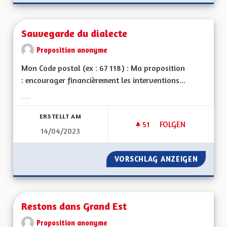
Sauvegarde du dialecte
Proposition anonyme
Mon Code postal (ex : 67 118) : Ma proposition
: encourager financièrement les interventions...
Ergebnisse nach Kategorie filtern:
ERSTELLT AM
51
51 FOLLOWER
FOLGEN
14/04/2023
SAUVEGARDE DU DI
VORSCHLAG ANZEIGEN
SAUVEG
Restons dans Grand Est
Proposition anonyme