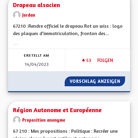
Drapeau alsacien
Jordan
67210 :Rendre officiel le drapeau Rot un wiss : logo
des plaques d'immatriculation, fronton des...
Ergebnisse nach Kategorie filtern:
ERSTELLT AM
53
53 FOLLOWER
FOLGEN
14/04/2023
DRAPEAU ALSACIEN
VORSCHLAG ANZEIGEN
DRAPEA
Région Autonome et Européenne
Proposition anonyme
67 210 : Mes propositions : Politique : Recréer une