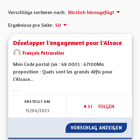
Vorschläge sortieren nach:
Kürzlich hinzugefügt
Ergebnisse pro Seite:
50
Développer l'engagement pour l'Alsace
François Petrazoller
Mon Code postal (ex : 68 000) : 67100Ma
proposition : Quels sont les grands défis pour
l’Alsace...
Ergebnisse nach Kategorie filtern:
ERSTELLT AM
51
51 FOLLOWER
FOLGEN
15/04/2023
DÉVELOPPER L'ENG
VORSCHLAG ANZEIGEN
DÉVELO