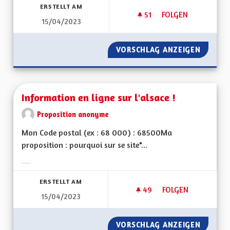
ERSTELLT AM
51
51 FOLLOWER
FOLGEN
15/04/2023
AUGMENTER LA SÉC
VORSCHLAG ANZEIGEN
AUGMEN
Information en ligne sur l'alsace !
Proposition anonyme
Mon Code postal (ex : 68 000) : 68500Ma
proposition : pourquoi sur se site"...
Ergebnisse nach Kategorie filtern:
ERSTELLT AM
49
49 FOLLOWER
FOLGEN
15/04/2023
INFORMATION EN LI
VORSCHLAG ANZEIGEN
INFORMA