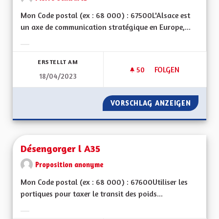
Mon Code postal (ex : 68 000) : 67500L'Alsace est
un axe de communication stratégique en Europe,...
Ergebnisse nach Kategorie filtern:
ERSTELLT AM
50
50 FOLLOWER
FOLGEN
18/04/2023
DÉVELOPPER LE FE
VORSCHLAG ANZEIGEN
DÉVELO
Désengorger l A35
Proposition anonyme
Mon Code postal (ex : 68 000) : 67600Utiliser les
portiques pour taxer le transit des poids...
Ergebnisse nach Kategorie filtern: