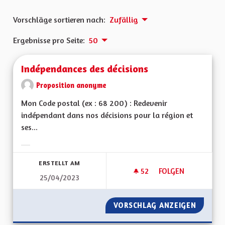
Vorschläge sortieren nach:
Zufällig
Ergebnisse pro Seite:
50
Indépendances des décisions
Proposition anonyme
Mon Code postal (ex : 68 200) : Redevenir
indépendant dans nos décisions pour la région et
ses...
Ergebnisse nach Kategorie filtern:
ERSTELLT AM
52
52 FOLLOWER
FOLGEN
25/04/2023
INDÉPENDANCES DE
VORSCHLAG ANZEIGEN
INDÉPE