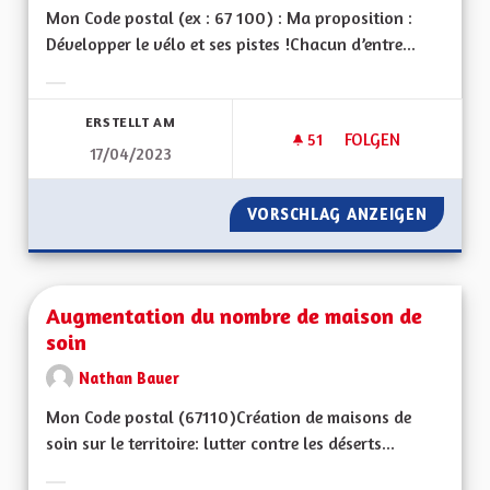
Mon Code postal (ex : 67 100) : Ma proposition :
Développer le vélo et ses pistes !Chacun d’entre...
Ergebnisse nach Kategorie filtern:
ERSTELLT AM
51
51 FOLLOWER
FOLGEN
17/04/2023
DÉVELOPPER LES PI
VORSCHLAG ANZEIGEN
DÉVELO
Augmentation du nombre de maison de
soin
Nathan Bauer
Mon Code postal (67110) Création de maisons de
soin sur le territoire: lutter contre les déserts...