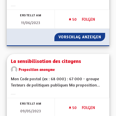
Ergebnisse nach Kategorie filtern:
ERSTELLT AM
50
50 FOLLOWER
FOLGEN
11/06/2023
ROUTE DES CRÊTES
VORSCHLAG ANZEIGEN
ROUTE 
La sensibilisation des citoyens
Proposition anonyme
Mon Code postal (ex : 68 000) : 67 000 - groupe
Testeurs de politiques publiques Ma proposition...
Ergebnisse nach Kategorie filtern:
ERSTELLT AM
50
50 FOLLOWER
FOLGEN
09/05/2023
LA SENSIBILISATIO