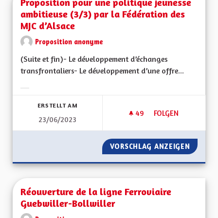
Proposition pour une politique jeunesse
ambitieuse (3/3) par la Fédération des
MJC d’Alsace
Proposition anonyme
(Suite et fin)- Le développement d’échanges
transfrontaliers- Le développement d’une offre...
Ergebnisse nach Kategorie filtern:
ERSTELLT AM
49
49 FOLLOWER
FOLGEN
23/06/2023
PROPOSITION POUR 
VORSCHLAG ANZEIGEN
PROPOS
Réouverture de la ligne Ferroviaire
Guebwiller-Bollwiller