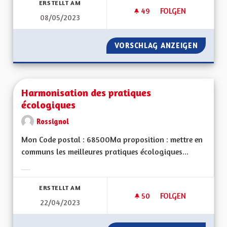
ERSTELLT AM
49
49 FOLLOWER
FOLGEN
08/05/2023
ÎLOTS FRAÎCHEUR -
VORSCHLAG ANZEIGEN
ÎLOTS F
Harmonisation des pratiques
écologiques
Rossignol
Mon Code postal : 68500Ma proposition : mettre en
communs les meilleures pratiques écologiques...
Ergebnisse nach Kategorie filtern:
ERSTELLT AM
50
50 FOLLOWER
FOLGEN
22/04/2023
HARMONISATION DE