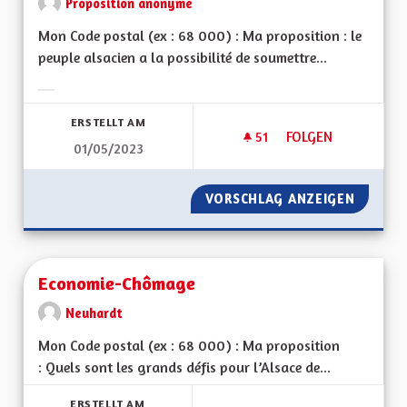
Proposition anonyme
Mon Code postal (ex : 68 000) : Ma proposition : le
peuple alsacien a la possibilité de soumettre...
Ergebnisse nach Kategorie filtern:
ERSTELLT AM
51
51 FOLLOWER
FOLGEN
01/05/2023
DÉMOCRATIE DIREC
VORSCHLAG ANZEIGEN
DÉMOCR
Economie-Chômage
Neuhardt
Mon Code postal (ex : 68 000) : Ma proposition
: Quels sont les grands défis pour l’Alsace de...
ERSTELLT AM