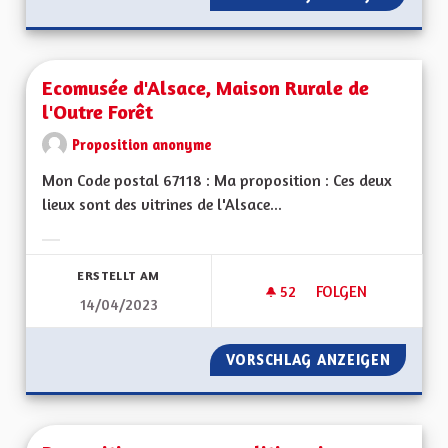
Ecomusée d'Alsace, Maison Rurale de
l'Outre Forêt
Proposition anonyme
Mon Code postal 67118 : Ma proposition : Ces deux
lieux sont des vitrines de l'Alsace...
Ergebnisse nach Kategorie filtern:
ERSTELLT AM
52
52 FOLLOWER
FOLGEN
14/04/2023
ECOMUSÉE D'ALSAC
VORSCHLAG ANZEIGEN
ECOMUS