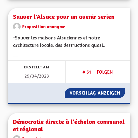
Sauver l'Alsace pour un avenir serien
Proposition anonyme
-Sauver les maisons Alsaciennes et notre
architecture locale, des destructions quasi...
Ergebnisse nach Kategorie filtern:
ERSTELLT AM
51
51 FOLLOWER
FOLGEN
29/04/2023
SAUVER L'ALSACE P
VORSCHLAG ANZEIGEN
SAUVER
Démocratie directe à l’échelon communal
et régional