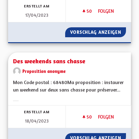
ERSTELLT AM
50
50 FOLLOWER
FOLGEN
17/04/2023
DÉSENGORGER L A
VORSCHLAG ANZEIGEN
DÉSENG
Des weekends sans chasse
Proposition anonyme
Mon Code postal : 68480Ma proposition : instaurer
un weekend sur deux sans chasse pour préserver...
Ergebnisse nach Kategorie filtern:
ERSTELLT AM
50
50 FOLLOWER
FOLGEN
18/04/2023
DES WEEKENDS SAN
VORSCHLAG ANZEIGEN
DES WE