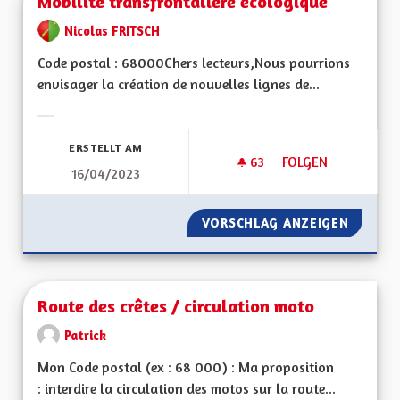
Mobilité transfrontalière écologique
Nicolas FRITSCH
Code postal : 68000Chers lecteurs,Nous pourrions
envisager la création de nouvelles lignes de...
Ergebnisse nach Kategorie filtern:
ERSTELLT AM
63
63 FOLLOWER
FOLGEN
16/04/2023
MOBILITÉ TRANSFR
VORSCHLAG ANZEIGEN
MOBILI
Route des crêtes / circulation moto
Patrick
Mon Code postal (ex : 68 000) : Ma proposition
: interdire la circulation des motos sur la route...