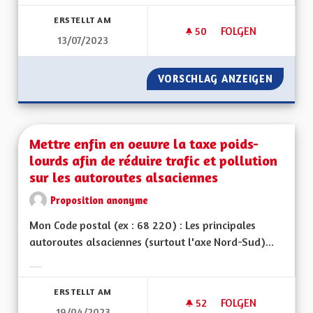
Ergebnisse nach Kategorie filtern:
ERSTELLT AM
50
50 FOLLOWER
FOLGEN
13/07/2023
AUGMENTATION DU 
VORSCHLAG ANZEIGEN
AUGMEN
Mettre enfin en oeuvre la taxe poids-
lourds afin de réduire trafic et pollution
sur les autoroutes alsaciennes
Proposition anonyme
Mon Code postal (ex : 68 220) : Les principales
autoroutes alsaciennes (surtout l'axe Nord-Sud)...
Ergebnisse nach Kategorie filtern:
ERSTELLT AM
52
52 FOLLOWER
FOLGEN
19/04/2023