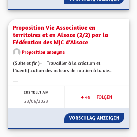
Proposition Vie Associative en
territoires et en Alsace (2/2) par la
Fédération des MJC d’Alsace
Proposition anonyme
(Suite et fin)- Travailler à la création et
l’identification des acteurs de soutien à la vie...
Ergebnisse nach Kategorie filtern:
ERSTELLT AM
49
49 FOLLOWER
FOLGEN
23/06/2023
PROPOSITION VIE A
VORSCHLAG ANZEIGEN
PROPOSI