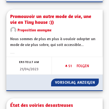
Promouvoir un autre mode de vie, une
vie en Tiny house :))
Proposition anonyme
Nous sommes de plus en plus à vouloir adopter un
mode de vie plus sobre, qui soit accessible...
Ergebnisse nach Kategorie filtern:
ERSTELLT AM
51
51 FOLLOWER
FOLGEN
21/04/2023
PROMOUVOIR UN AUT
VORSCHLAG ANZEIGEN
PROMOU
État des voiries desastreuses