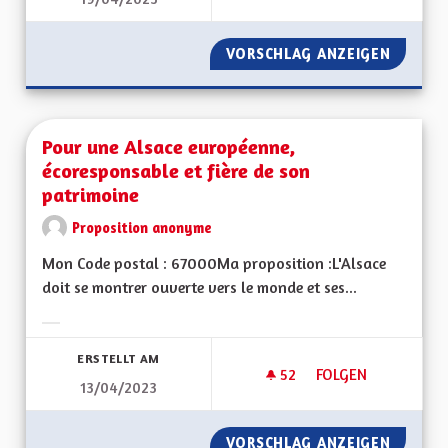
METTRE ENFIN EN O
VORSCHLAG ANZEIGEN
METTRE
Pour une Alsace européenne,
écoresponsable et fière de son
patrimoine
Proposition anonyme
Mon Code postal : 67000Ma proposition :L'Alsace
doit se montrer ouverte vers le monde et ses...
Ergebnisse nach Kategorie filtern:
ERSTELLT AM
52
52 FOLLOWER
FOLGEN
13/04/2023
POUR UNE ALSACE 
VORSCHLAG ANZEIGEN
POUR U