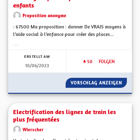
enfants
Proposition anonyme
: 67500 Ma proposition : donner De VRAIS moyens à
l’aide social à l’enfance pour créer des places...
Ergebnisse nach Kategorie filtern:
ERSTELLT AM
50
50 FOLLOWER
FOLGEN
10/06/2023
DES MOYENS POUR 
VORSCHLAG ANZEIGEN
DES MO
Electrification des lignes de train les
plus fréquentées
Wierscher