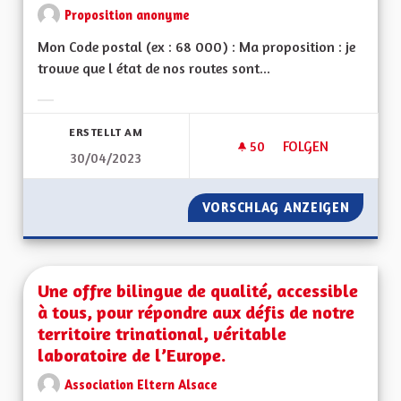
Proposition anonyme
Mon Code postal (ex : 68 000) : Ma proposition : je
trouve que l état de nos routes sont...
Ergebnisse nach Kategorie filtern:
ERSTELLT AM
50
50 FOLLOWER
FOLGEN
30/04/2023
ÉTAT DES VOIRIES 
VORSCHLAG ANZEIGEN
ÉTAT D
Une offre bilingue de qualité, accessible
à tous, pour répondre aux défis de notre
territoire trinational, véritable
laboratoire de l’Europe.
Association Eltern Alsace