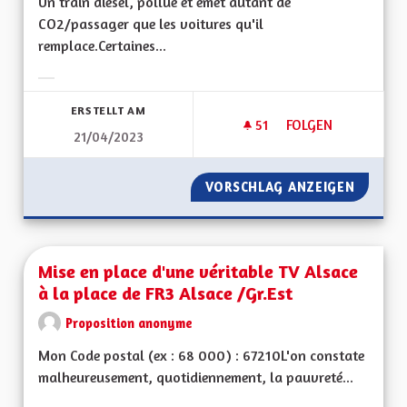
Un train diesel, pollue et émet autant de
CO2/passager que les voitures qu'il
remplace.Certaines...
Ergebnisse nach Kategorie filtern:
ERSTELLT AM
51
51 FOLLOWER
FOLGEN
21/04/2023
ELECTRIFICATION D
VORSCHLAG ANZEIGEN
ELECTR
Mise en place d'une véritable TV Alsace
à la place de FR3 Alsace /Gr.Est
Proposition anonyme
Mon Code postal (ex : 68 000) : 67210L'on constate
malheureusement, quotidiennement, la pauvreté...