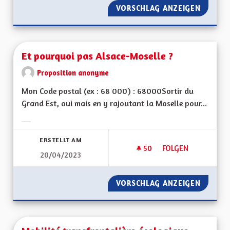
VORSCHLAG ANZEIGEN
RÉSEAU
Et pourquoi pas Alsace-Moselle ?
Proposition anonyme
Mon Code postal (ex : 68 000) : 68000Sortir du
Grand Est, oui mais en y rajoutant la Moselle pour...
Ergebnisse nach Kategorie filtern:
ERSTELLT AM
50
50 FOLLOWER
FOLGEN
20/04/2023
ET POURQUOI PAS 
VORSCHLAG ANZEIGEN
ET POU