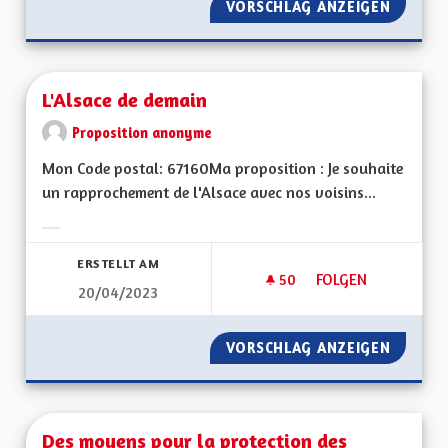
VORSCHLAG ANZEIGEN
HARMON
L'Alsace de demain
Proposition anonyme
Mon Code postal: 67160Ma proposition : Je souhaite
un rapprochement de l'Alsace avec nos voisins...
Ergebnisse nach Kategorie filtern:
ERSTELLT AM
50
50 FOLLOWER
FOLGEN
20/04/2023
L'ALSACE DE DEMAI
VORSCHLAG ANZEIGEN
L'ALSA
Des moyens pour la protection des