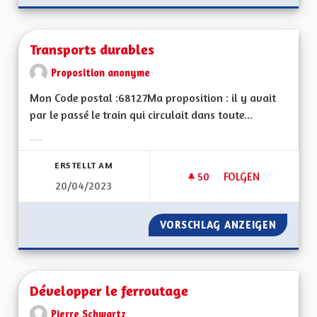
Transports durables
Proposition anonyme
Mon Code postal :68127Ma proposition : il y avait
par le passé le train qui circulait dans toute...
Ergebnisse nach Kategorie filtern:
ERSTELLT AM
50
50 FOLLOWER
FOLGEN
20/04/2023
TRANSPORTS DURA
VORSCHLAG ANZEIGEN
TRANSP
Développer le ferroutage
Pierre Schwartz