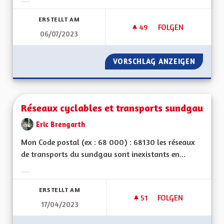
Ergebnisse nach Kategorie filtern:
ERSTELLT AM
49
49 FOLLOWER
FOLGEN
06/07/2023
MISE EN PLACE D'UN
VORSCHLAG ANZEIGEN
MISE EN
Réseaux cyclables et transports sundgau
Eric Brengarth
Mon Code postal (ex : 68 000) : 68130 les réseaux
de transports du sundgau sont inexistants en...
Ergebnisse nach Kategorie filtern:
ERSTELLT AM
51
51 FOLLOWER
FOLGEN
17/04/2023
RÉSEAUX CYCLABLE