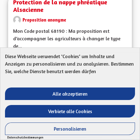
Protection de la nappe phréatique
Alsacienne
Proposition anonyme
Mon Code postal 68190 : Ma proposition est
d’accompagner les agriculteurs à changer le type
de...
Diese Webseite verwendet 'Cookies' um Inhalte und
Ergebnisse nach Kategorie filtern:
Anzeigen zu personalisieren und zu analysieren. Bestimmen
ERSTELLT AM
Sie, welche Dienste benutzt werden dürfen
51
51 FOLLOWER
FOLGEN
20/04/2023
PROTECTION DE LA
Alle akzeptieren
VORSCHLAG ANZEIGEN
PROTEC
Verbiete alle Cookies
Panneaux Photovoltaïques
Personalisieren
Proposition anonyme
Datenschutzbestimmungen