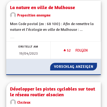
La nature en ville de Mulhouse
Proposition anonyme
Mon Code postal (ex : 68 100) : Afin de remettre la
nature et l'écologie en ville de Mulhouse : ...
Ergebnisse nach Kategorie filtern:
ERSTELLT AM
52
52 FOLLOWER
FOLGEN
19/04/2023
LA NATURE EN VIL
VORSCHLAG ANZEIGEN
LA NAT
Développer les pistes cyclables sur tout
le réseau routier alsacien
Clezieux