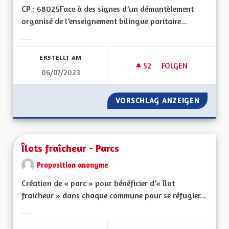
CP : 68025Face à des signes d’un démantèlement
organisé de l’enseignement bilingue paritaire...
Ergebnisse nach Kategorie filtern:
ERSTELLT AM
52
52 FOLLOWER
FOLGEN
06/07/2023
UNE OFFRE BILINGU
VORSCHLAG ANZEIGEN
UNE OF
Îlots fraîcheur - Parcs
Proposition anonyme
Création de « parc » pour bénéficier d’« îlot
fraicheur » dans chaque commune pour se réfugier...
Ergebnisse nach Kategorie filtern: