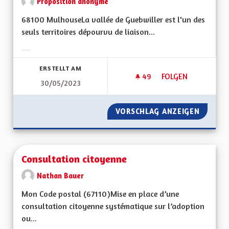
Proposition anonyme
68100 MulhouseLa vallée de Guebwiller est l'un des
seuls territoires dépourvu de liaison...
Ergebnisse nach Kategorie filtern:
ERSTELLT AM
49
49 FOLLOWER
FOLGEN
30/05/2023
RÉOUVERTURE DE L
VORSCHLAG ANZEIGEN
RÉOUVE
Consultation citoyenne
Nathan Bauer
Mon Code postal (67110)Mise en place d’une
consultation citoyenne systématique sur l’adoption
ou...