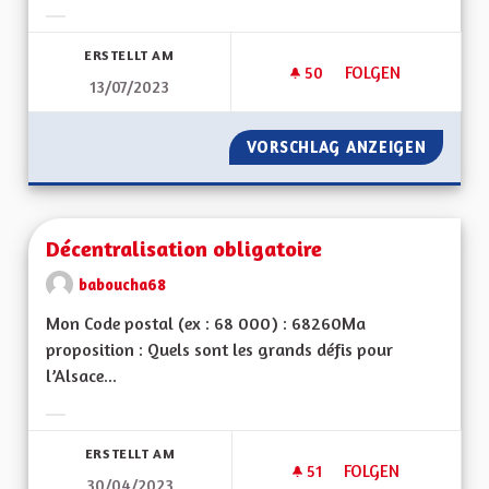
Ergebnisse nach Kategorie filtern:
ERSTELLT AM
50
50 FOLLOWER
FOLGEN
13/07/2023
CONSULTATION CIT
VORSCHLAG ANZEIGEN
CONSUL
Décentralisation obligatoire
baboucha68
Mon Code postal (ex : 68 000) : 68260Ma
proposition : Quels sont les grands défis pour
l’Alsace...
Ergebnisse nach Kategorie filtern:
ERSTELLT AM
51
51 FOLLOWER
FOLGEN
30/04/2023
DÉCENTRALISATION