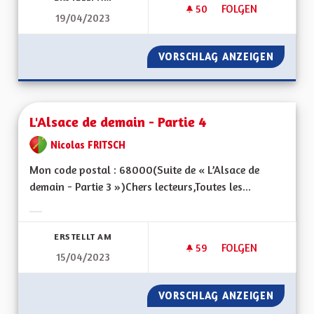
50
50 FOLLOWER
FOLGEN
19/04/2023
ECONOMIE-CHÔMA
VORSCHLAG ANZEIGEN
ECONO
L'Alsace de demain - Partie 4
Nicolas FRITSCH
Mon code postal : 68000(Suite de « L’Alsace de
demain - Partie 3 »)Chers lecteurs,Toutes les...
Ergebnisse nach Kategorie filtern:
ERSTELLT AM
59
59 FOLLOWER
FOLGEN
15/04/2023
L'ALSACE DE DEMAIN
VORSCHLAG ANZEIGEN
L'ALSAC