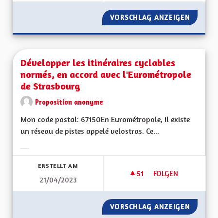
VORSCHLAG ANZEIGEN
LA SENS
Développer les itinéraires cyclables
normés, en accord avec l'Eurométropole
de Strasbourg
Proposition anonyme
Mon code postal: 67150En Eurométropole, il existe
un réseau de pistes appelé velostras. Ce...
Ergebnisse nach Kategorie filtern:
ERSTELLT AM
51
51 FOLLOWER
FOLGEN
21/04/2023
DÉVELOPPER LES I
VORSCHLAG ANZEIGEN
DÉVELO