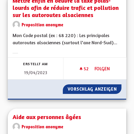
Mettre enfin en oeuvre la taxe poids-
lourds afin de réduire trafic et pollution
sur les autoroutes alsaciennes
Proposition anonyme
Mon Code postal (ex : 68 220) : Les principales
autoroutes alsaciennes (surtout l'axe Nord-Sud)...
Ergebnisse nach Kategorie filtern:
ERSTELLT AM
52
52 FOLLOWER
FOLGEN
19/04/2023
METTRE ENFIN EN O
VORSCHLAG ANZEIGEN
METTRE
Aide aux personnes âgées
Proposition anonyme