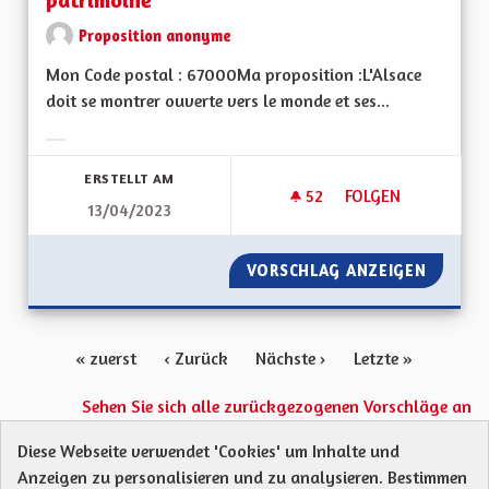
Proposition anonyme
Mon Code postal : 67000Ma proposition :L'Alsace
doit se montrer ouverte vers le monde et ses...
Ergebnisse nach Kategorie filtern:
ERSTELLT AM
52
52 FOLLOWER
FOLGEN
13/04/2023
POUR UNE ALSACE 
VORSCHLAG ANZEIGEN
POUR U
« zuerst
‹ Zurück
Nächste ›
Letzte »
Sehen Sie sich alle zurückgezogenen Vorschläge an
Diese Webseite verwendet 'Cookies' um Inhalte und
Anzeigen zu personalisieren und zu analysieren. Bestimmen
Protection des Données
Charte de contribution