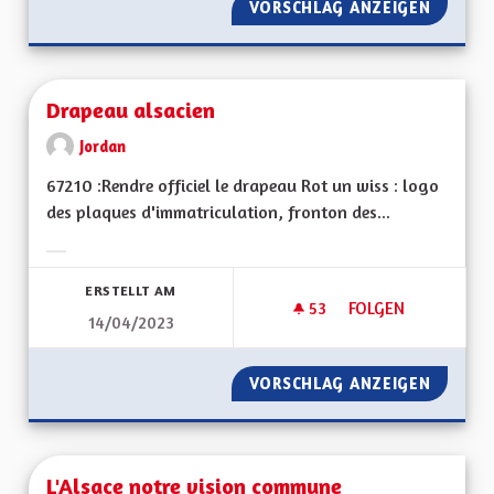
VORSCHLAG ANZEIGEN
L’EDUC
Drapeau alsacien
Jordan
67210 :Rendre officiel le drapeau Rot un wiss : logo
des plaques d'immatriculation, fronton des...
Ergebnisse nach Kategorie filtern:
ERSTELLT AM
53
53 FOLLOWER
FOLGEN
14/04/2023
DRAPEAU ALSACIEN
VORSCHLAG ANZEIGEN
DRAPEA
L'Alsace notre vision commune