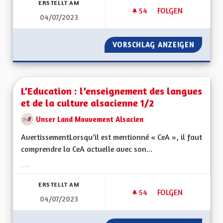
ERSTELLT AM
54
54 FOLLOWER
FOLGEN
04/07/2023
LA GESTION DES HÔ
VORSCHLAG ANZEIGEN
LA GES
L’Education : l’enseignement des langues
et de la culture alsacienne 1/2
Unser Land Mouvement Alsacien
AvertissementLorsqu’il est mentionné « CeA », il faut
comprendre la CeA actuelle avec son...
Ergebnisse nach Kategorie filtern:
ERSTELLT AM
54
54 FOLLOWER
FOLGEN
04/07/2023
L’EDUCATION : L’E