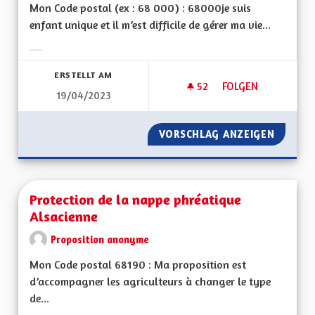
Mon Code postal (ex : 68 000) : 68000je suis
enfant unique et il m’est difficile de gérer ma vie...
Ergebnisse nach Kategorie filtern:
ERSTELLT AM
52
52 FOLLOWER
FOLGEN
19/04/2023
AIDE AUX PERSONN
VORSCHLAG ANZEIGEN
AIDE A
Protection de la nappe phréatique
Alsacienne
Proposition anonyme
Mon Code postal 68190 : Ma proposition est
d’accompagner les agriculteurs à changer le type
de...