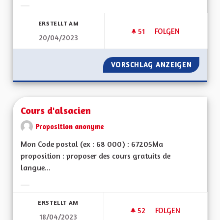
Ergebnisse nach Kategorie filtern:
ERSTELLT AM
51
51 FOLLOWER
FOLGEN
20/04/2023
PROTECTION DE LA
VORSCHLAG ANZEIGEN
PROTEC
Cours d'alsacien
Proposition anonyme
Mon Code postal (ex : 68 000) : 67205Ma
proposition : proposer des cours gratuits de
langue...
Ergebnisse nach Kategorie filtern:
ERSTELLT AM
52
52 FOLLOWER
FOLGEN
18/04/2023
COURS D'ALSACIEN