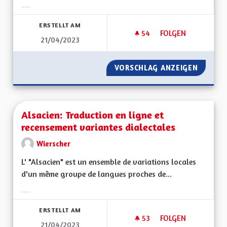
Ergebnisse nach Kategorie filtern:
ERSTELLT AM
54
54 FOLLOWER
FOLGEN
21/04/2023
RENDRE LES CHEMI
VORSCHLAG ANZEIGEN
RENDRE
Alsacien: Traduction en ligne et
recensement variantes dialectales
Wierscher
L' "Alsacien" est un ensemble de variations locales
d'un même groupe de langues proches de...
Ergebnisse nach Kategorie filtern:
ERSTELLT AM
53
53 FOLLOWER
FOLGEN
21/04/2023
ALSACIEN: TRADUCT