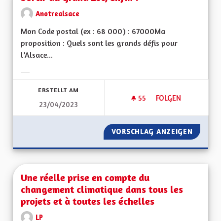
Anotrealsace
Mon Code postal (ex : 68 000) : 67000Ma
proposition : Quels sont les grands défis pour
l’Alsace...
Ergebnisse nach Kategorie filtern:
ERSTELLT AM
55
55 FOLLOWER
FOLGEN
23/04/2023
SORTIR DU GRAND E
VORSCHLAG ANZEIGEN
SORTIR 
Une réelle prise en compte du
changement climatique dans tous les
projets et à toutes les échelles
LP