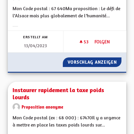
Mon Code postal : 67 640Ma proposition : Le défi de
l'Alsace mais plus globalement de l’humanité...
Ergebnisse nach Kategorie filtern:
ERSTELLT AM
53
53 FOLLOWER
FOLGEN
13/04/2023
UNE RÉELLE PRISE 
VORSCHLAG ANZEIGEN
UNE RÉ
Instaurer rapidement la taxe poids
lourds
Proposition anonyme
Mon Code postal (ex : 68 000) : 67470Il y a urgence
à mettre en place les taxes poids lourds sur...