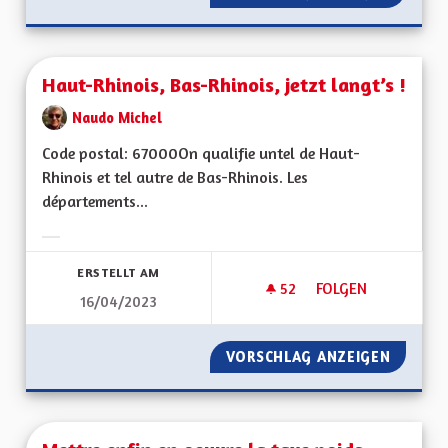
Haut-Rhinois, Bas-Rhinois, jetzt langt’s !
Naudo Michel
Code postal: 67000On qualifie untel de Haut-
Rhinois et tel autre de Bas-Rhinois. Les
départements...
Ergebnisse nach Kategorie filtern:
ERSTELLT AM
52
52 FOLLOWER
FOLGEN
16/04/2023
HAUT-RHINOIS, BAS-
VORSCHLAG ANZEIGEN
HAUT-RH