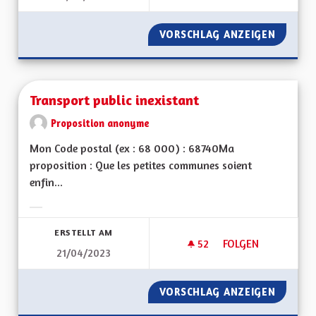
VORSCHLAG ANZEIGEN
COURS 
Transport public inexistant
Proposition anonyme
Mon Code postal (ex : 68 000) : 68740Ma
proposition : Que les petites communes soient
enfin...
Ergebnisse nach Kategorie filtern:
ERSTELLT AM
52
52 FOLLOWER
FOLGEN
21/04/2023
TRANSPORT PUBLIC
VORSCHLAG ANZEIGEN
TRANSP