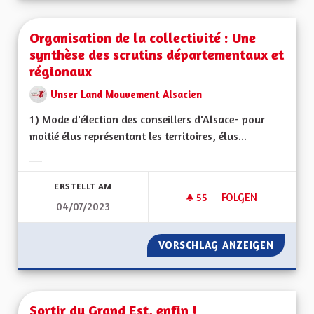
Organisation de la collectivité : Une
synthèse des scrutins départementaux et
régionaux
Unser Land Mouvement Alsacien
1) Mode d'élection des conseillers d'Alsace- pour
moitié élus représentant les territoires, élus...
Ergebnisse nach Kategorie filtern:
ERSTELLT AM
55
55 FOLLOWER
FOLGEN
04/07/2023
ORGANISATION DE 
VORSCHLAG ANZEIGEN
ORGANI
Sortir du Grand Est, enfin !