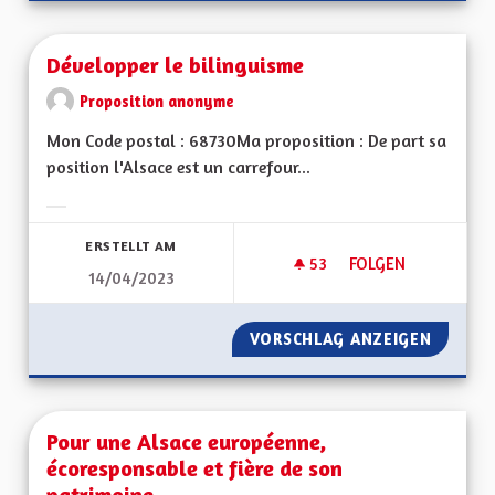
Développer le bilinguisme
Proposition anonyme
Mon Code postal : 68730Ma proposition : De part sa
position l'Alsace est un carrefour...
Ergebnisse nach Kategorie filtern:
ERSTELLT AM
53
53 FOLLOWER
FOLGEN
14/04/2023
DÉVELOPPER LE BIL
VORSCHLAG ANZEIGEN
DÉVELO
Pour une Alsace européenne,
écoresponsable et fière de son
patrimoine