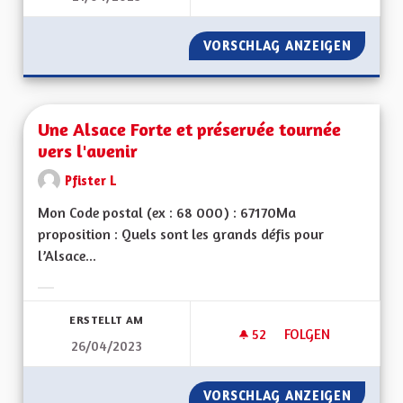
VORSCHLAG ANZEIGEN
ALSACI
Une Alsace Forte et préservée tournée
vers l'avenir
Pfister L
Mon Code postal (ex : 68 000) : 67170Ma
proposition : Quels sont les grands défis pour
l’Alsace...
Ergebnisse nach Kategorie filtern:
ERSTELLT AM
52
52 FOLLOWER
FOLGEN
26/04/2023
UNE ALSACE FORTE 
VORSCHLAG ANZEIGEN
UNE AL