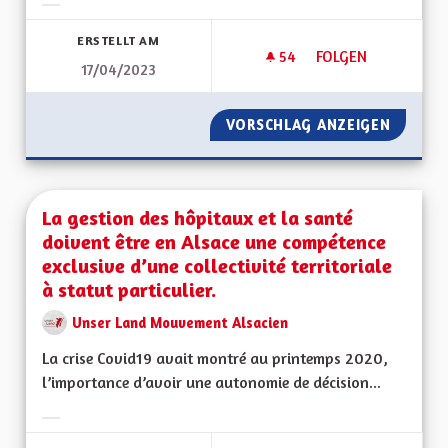
Ergebnisse nach Kategorie filtern:
ERSTELLT AM
54
54 FOLLOWER
FOLGEN
17/04/2023
INSTAURER RAPIDE
VORSCHLAG ANZEIGEN
INSTAU
La gestion des hôpitaux et la santé
doivent être en Alsace une compétence
exclusive d’une collectivité territoriale
à statut particulier.
Unser Land Mouvement Alsacien
La crise Covid19 avait montré au printemps 2020,
l’importance d’avoir une autonomie de décision...
Ergebnisse nach Kategorie filtern: