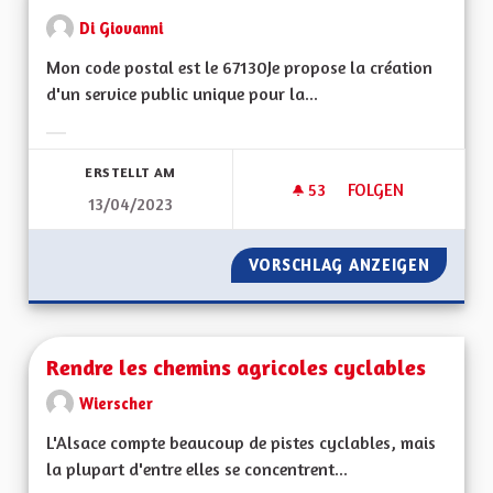
Di Giovanni
Mon code postal est le 67130Je propose la création
d'un service public unique pour la...
Ergebnisse nach Kategorie filtern:
ERSTELLT AM
53
53 FOLLOWER
FOLGEN
13/04/2023
L'ALSACE NOTRE V
VORSCHLAG ANZEIGEN
L'ALSA
Rendre les chemins agricoles cyclables
Wierscher
L'Alsace compte beaucoup de pistes cyclables, mais
la plupart d'entre elles se concentrent...