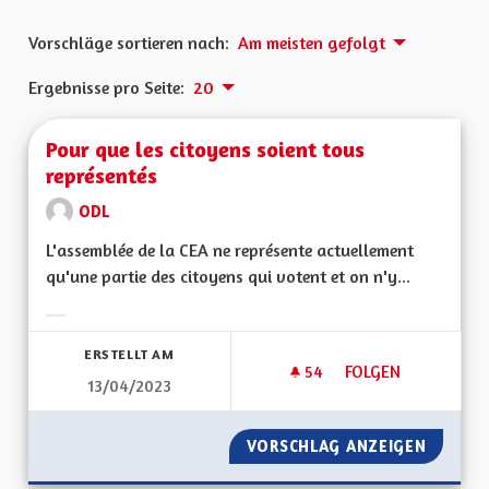
Vorschläge sortieren nach:
Am meisten gefolgt
Ergebnisse pro Seite:
20
Pour que les citoyens soient tous
représentés
ODL
L'assemblée de la CEA ne représente actuellement
qu'une partie des citoyens qui votent et on n'y...
Ergebnisse nach Kategorie filtern:
ERSTELLT AM
54
54 FOLLOWER
FOLGEN
13/04/2023
POUR QUE LES CIT
VORSCHLAG ANZEIGEN
POUR Q