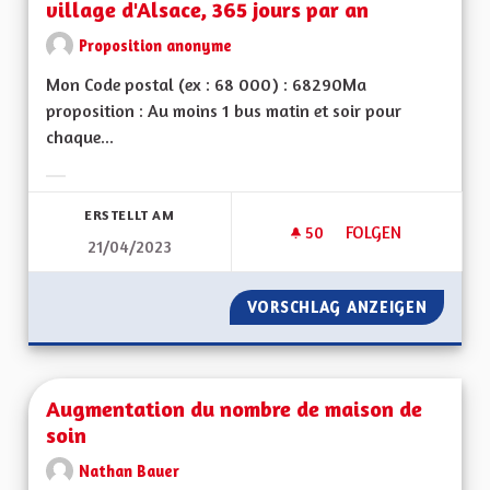
village d'Alsace, 365 jours par an
Proposition anonyme
Mon Code postal (ex : 68 000) : 68290Ma
proposition : Au moins 1 bus matin et soir pour
chaque...
Ergebnisse nach Kategorie filtern:
ERSTELLT AM
50
50 FOLLOWER
FOLGEN
21/04/2023
AU MOINS 1 BUS MA
VORSCHLAG ANZEIGEN
AU MOI
Augmentation du nombre de maison de
soin
Nathan Bauer