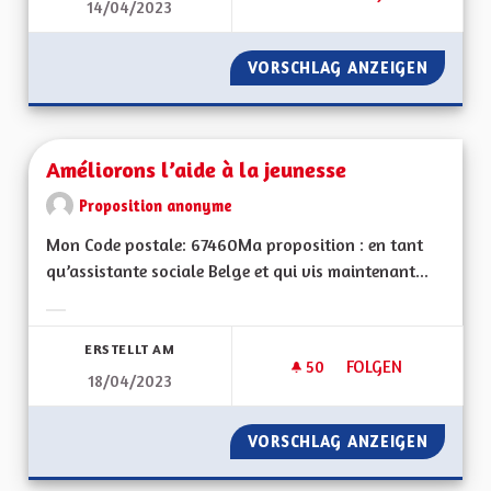
14/04/2023
AMÉLIORER LES PE
VORSCHLAG ANZEIGEN
AMÉLIO
Améliorons l’aide à la jeunesse
Proposition anonyme
Mon Code postale: 67460Ma proposition : en tant
qu’assistante sociale Belge et qui vis maintenant...
Ergebnisse nach Kategorie filtern:
ERSTELLT AM
50
50 FOLLOWER
FOLGEN
18/04/2023
AMÉLIORONS L’AIDE
VORSCHLAG ANZEIGEN
AMÉLIO