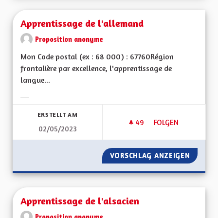
Apprentissage de l'allemand
Proposition anonyme
Mon Code postal (ex : 68 000) : 67760Région
frontalière par excellence, l'apprentissage de
langue...
Ergebnisse nach Kategorie filtern:
ERSTELLT AM
49
49 FOLLOWER
FOLGEN
02/05/2023
APPRENTISSAGE DE
VORSCHLAG ANZEIGEN
APPREN
Apprentissage de l'alsacien
Proposition anonyme