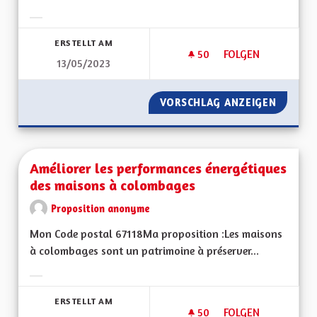
Ergebnisse nach Kategorie filtern:
ERSTELLT AM
50
50 FOLLOWER
FOLGEN
13/05/2023
AMÉLIORER LA PRIS
VORSCHLAG ANZEIGEN
AMÉLIO
Améliorer les performances énergétiques
des maisons à colombages
Proposition anonyme
Mon Code postal 67118Ma proposition :Les maisons
à colombages sont un patrimoine à préserver...
Ergebnisse nach Kategorie filtern:
ERSTELLT AM
50
50 FOLLOWER
FOLGEN