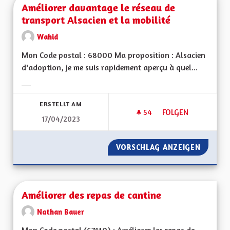
Améliorer davantage le réseau de
transport Alsacien et la mobilité
Wahid
Mon Code postal : 68000 Ma proposition : Alsacien
d'adoption, je me suis rapidement aperçu à quel...
Ergebnisse nach Kategorie filtern:
ERSTELLT AM
54
54 FOLLOWER
FOLGEN
17/04/2023
AMÉLIORER DAVANTA
VORSCHLAG ANZEIGEN
AMÉLIO
Améliorer des repas de cantine
Nathan Bauer