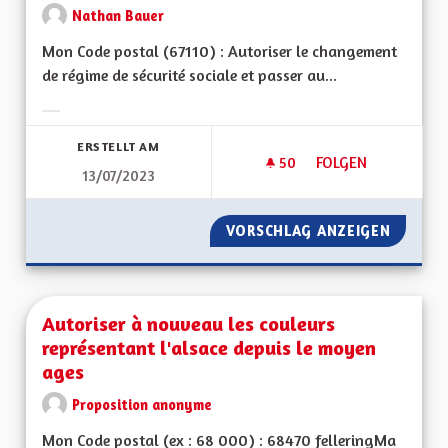
Nathan Bauer
Mon Code postal (67110) : Autoriser le changement
de régime de sécurité sociale et passer au...
Ergebnisse nach Kategorie filtern:
ERSTELLT AM
50
50 FOLLOWER
FOLGEN
13/07/2023
AUTORISATION DU 
VORSCHLAG ANZEIGEN
AUTORI
Autoriser à nouveau les couleurs
représentant l'alsace depuis le moyen
ages
Proposition anonyme
Mon Code postal (ex : 68 000) : 68470 felleringMa