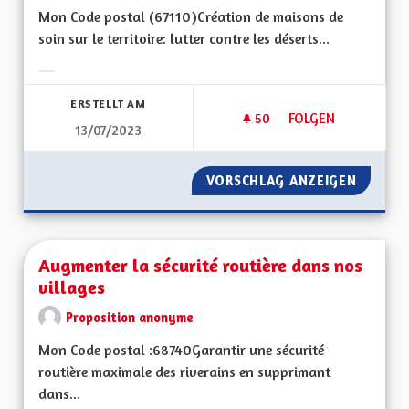
Mon Code postal (67110) Création de maisons de
soin sur le territoire: lutter contre les déserts...
Ergebnisse nach Kategorie filtern:
ERSTELLT AM
50
50 FOLLOWER
FOLGEN
13/07/2023
AUGMENTATION DU 
VORSCHLAG ANZEIGEN
AUGMEN
Augmenter la sécurité routière dans nos
villages
Proposition anonyme
Mon Code postal :68740Garantir une sécurité
routière maximale des riverains en supprimant
dans...