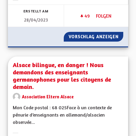
Ergebnisse nach Kategorie filtern:
ERSTELLT AM
49
49 FOLLOWER
FOLGEN
28/04/2023
AIDES FINANCIÈRE
VORSCHLAG ANZEIGEN
AIDES 
Alsace bilingue, en danger ! Nous
demandons des enseignants
germanophones pour les citoyens de
demain.
Association Eltern Alsace
Mon Code postal : 68 025Face à un contexte de
pénurie d’enseignants en allemand/alsacien
observée...