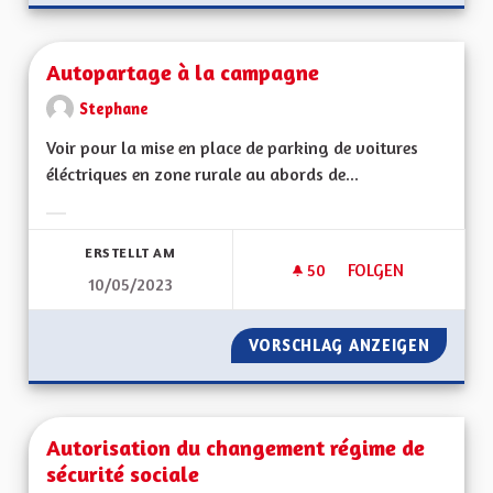
Autopartage à la campagne
Stephane
Voir pour la mise en place de parking de voitures
éléctriques en zone rurale au abords de...
Ergebnisse nach Kategorie filtern:
ERSTELLT AM
50
50 FOLLOWER
FOLGEN
10/05/2023
AUTOPARTAGE À L
VORSCHLAG ANZEIGEN
AUTOPA
Autorisation du changement régime de
sécurité sociale