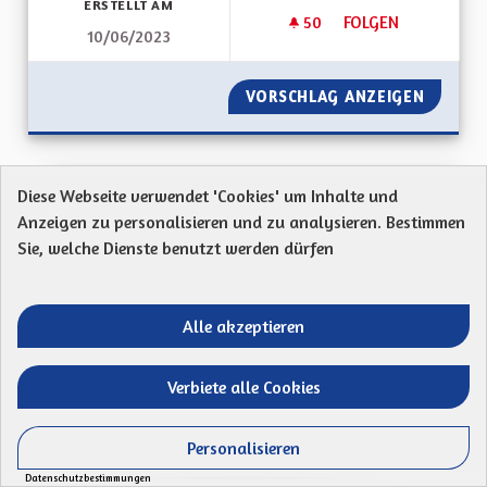
ERSTELLT AM
50
50 FOLLOWER
FOLGEN
10/06/2023
AUTORISER L'ÉOLIE
VORSCHLAG ANZEIGEN
AUTORI
Autoroute A35 Mulhouse - Strasbourg
Diese Webseite verwendet 'Cookies' um Inhalte und
Anzeigen zu personalisieren und zu analysieren. Bestimmen
Proposition anonyme
Sie, welche Dienste benutzt werden dürfen
sur-fréquentation -> régulation des PL étrangers ?
fréquents accidents -> contrôles, baisse...
Alle akzeptieren
Ergebnisse nach Kategorie filtern:
ERSTELLT AM
Verbiete alle Cookies
49
49 FOLLOWER
FOLGEN
22/06/2023
AUTOROUTE A35 M
Personalisieren
VORSCHLAG ANZEIGEN
AUTORO
Datenschutzbestimmungen