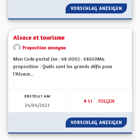
VORSCHLAG ANZEIGEN
ALSACE
Alsace et tourisme
Proposition anonyme
Mon Code postal (ex : 68 000) : 68650Ma
proposition : Quels sont les grands défis pour
l’Alsace...
Ergebnisse nach Kategorie filtern:
ERSTELLT AM
51
51 FOLLOWER
FOLGEN
24/04/2023
ALSACE ET TOURIS
VORSCHLAG ANZEIGEN
ALSACE