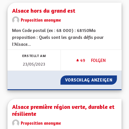
Alsace hors du grand est
Proposition anonyme
Mon Code postal (ex : 68 000) : 68150Ma
proposition : Quels sont les grands défis pour
l’Alsace...
ERSTELLT AM
49
49 FOLLOWER
FOLGEN
23/05/2023
ALSACE HORS DU G
VORSCHLAG ANZEIGEN
ALSACE
Alsace première région verte, durable et
résiliente
Proposition anonyme