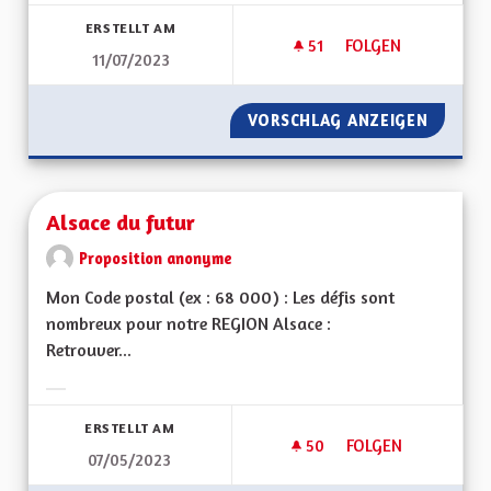
Ergebnisse nach Kategorie filtern:
ERSTELLT AM
51
51 FOLLOWER
FOLGEN
11/07/2023
ALSACE BILINGUE,
VORSCHLAG ANZEIGEN
ALSACE
Alsace du futur
Proposition anonyme
Mon Code postal (ex : 68 000) : Les défis sont
nombreux pour notre REGION Alsace :
Retrouver...
Ergebnisse nach Kategorie filtern:
ERSTELLT AM
50
50 FOLLOWER
FOLGEN
07/05/2023
ALSACE DU FUTUR