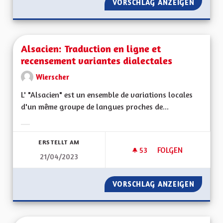
VORSCHLAG ANZEIGEN
ALSACE
Alsacien: Traduction en ligne et
recensement variantes dialectales
Wierscher
L' "Alsacien" est un ensemble de variations locales
d'un même groupe de langues proches de...
Ergebnisse nach Kategorie filtern:
ERSTELLT AM
53
53 FOLLOWER
FOLGEN
21/04/2023
ALSACIEN: TRADUCT
VORSCHLAG ANZEIGEN
ALSACI