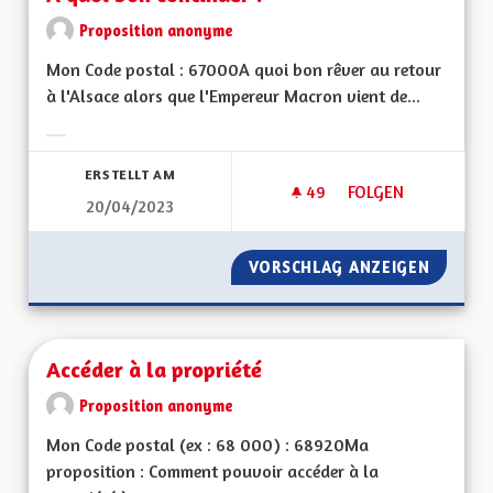
Proposition anonyme
Mon Code postal : 67000A quoi bon rêver au retour
à l'Alsace alors que l'Empereur Macron vient de...
Ergebnisse nach Kategorie filtern:
ERSTELLT AM
49
49 FOLLOWER
FOLGEN
20/04/2023
A QUOI BON CONTI
VORSCHLAG ANZEIGEN
A QUOI
Accéder à la propriété
Proposition anonyme
Mon Code postal (ex : 68 000) : 68920Ma
proposition : Comment pouvoir accéder à la