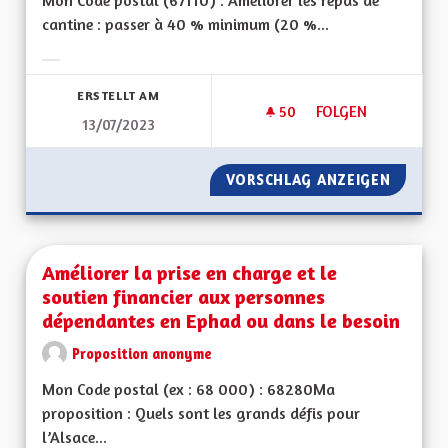
Mon Code postal (67110) : Améliorer les repas de
cantine : passer à 40 % minimum (20 %...
Ergebnisse nach Kategorie filtern:
ERSTELLT AM
50
50 FOLLOWER
FOLGEN
13/07/2023
AMÉLIORER DES RE
VORSCHLAG ANZEIGEN
AMÉLIO
Améliorer la prise en charge et le
soutien financier aux personnes
dépendantes en Ephad ou dans le besoin
Proposition anonyme
Mon Code postal (ex : 68 000) : 68280Ma
proposition : Quels sont les grands défis pour
l’Alsace...