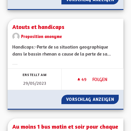
Atouts et handicaps
Proposition anonyme
Handicaps:-Perte de sa situation geographique
dans le bassin rhenan a cause de la perte de sa...
Ergebnisse nach Kategorie filtern:
ERSTELLT AM
49
49 FOLLOWER
FOLGEN
29/05/2023
ATOUTS ET HANDIC
VORSCHLAG ANZEIGEN
ATOUTS
Au moins 1 bus matin et soir pour chaque