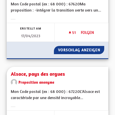
Mon Code postal (ex : 68 000) : 67620Ma
proposition : -intégrer la transition verte vers un...
Ergebnisse nach Kategorie filtern:
ERSTELLT AM
51
51 FOLLOWER
FOLGEN
17/04/2023
ALSACE PREMIÈRE R
VORSCHLAG ANZEIGEN
ALSACE
Alsace, pays des orgues
Proposition anonyme
Mon Code postal (ex : 68 000) : 67220L'Alsace est
caractérisée par une densité incroyable...
Ergebnisse nach Kategorie filtern: