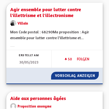
Agir ensemble pour lutter contre
l'illettrisme et l'illectronisme
Villain
Mon Code postal : 68290Ma proposition : Agir
ensemble pour lutter contre l'illettrisme et...
Ergebnisse nach Kategorie filtern:
ERSTELLT AM
50
50 FOLLOWER
FOLGEN
30/05/2023
AGIR ENSEMBLE POU
VORSCHLAG ANZEIGEN
AGIR E
Aide aux personnes âgées
Proposition anonyme