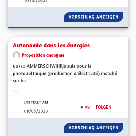
09/07/2023
AUGMENTER LE NOM
VORSCHLAG ANZEIGEN
AUGMEN
Autonomie dans les énergies
Proposition anonyme
68770 AMMERSCHWIHRJe suis pour le
photovoltaïque (production d'électricité) installé
sur les...
Ergebnisse nach Kategorie filtern:
ERSTELLT AM
49
49 FOLLOWER
FOLGEN
08/05/2023
AUTONOMIE DANS L
VORSCHLAG ANZEIGEN
AUTONO