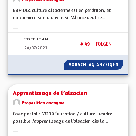
68740La culture alsacienne est en perdition, et
notamment son dialecte.Si l'Alsace veut se...
Ergebnisse nach Kategorie filtern:
ERSTELLT AM
49
49 FOLLOWER
FOLGEN
24/07/2023
APPRENTISSAGE DE 
VORSCHLAG ANZEIGEN
APPREN
Apprentissage de l’alsacien
Proposition anonyme
Code postal : 67230Éducation / culture : rendre
possible l’apprentissage de l’alsacien dès la...
Ergebnisse nach Kategorie filtern: