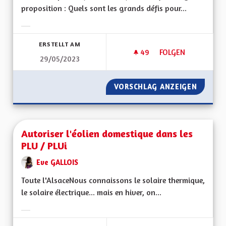
proposition : Quels sont les grands défis pour...
Ergebnisse nach Kategorie filtern:
ERSTELLT AM
49
49 FOLLOWER
FOLGEN
29/05/2023
AUTORISER À NOUV
VORSCHLAG ANZEIGEN
AUTORI
Autoriser l'éolien domestique dans les
PLU / PLUi
Eve GALLOIS
Toute l'AlsaceNous connaissons le solaire thermique,
le solaire électrique... mais en hiver, on...
Ergebnisse nach Kategorie filtern: