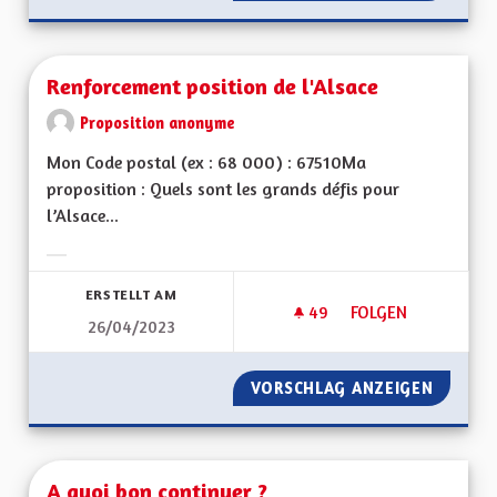
Renforcement position de l'Alsace
Proposition anonyme
Mon Code postal (ex : 68 000) : 67510Ma
proposition : Quels sont les grands défis pour
l’Alsace...
Ergebnisse nach Kategorie filtern:
ERSTELLT AM
49
49 FOLLOWER
FOLGEN
26/04/2023
RENFORCEMENT POS
VORSCHLAG ANZEIGEN
RENFOR
A quoi bon continuer ?