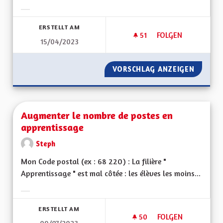
Ergebnisse nach Kategorie filtern:
ERSTELLT AM
51
51 FOLLOWER
FOLGEN
15/04/2023
AUGMENTER LA SÉC
VORSCHLAG ANZEIGEN
AUGMEN
Augmenter le nombre de postes en
apprentissage
Steph
Mon Code postal (ex : 68 220) : La filière "
Apprentissage " est mal côtée : les élèves les moins...
Ergebnisse nach Kategorie filtern:
ERSTELLT AM
50
50 FOLLOWER
FOLGEN