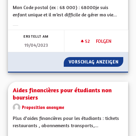
Mon Code postal (ex : 68 000) : 68000je suis
enfant unique et il m’est difficile de gérer ma vie...
Ergebnisse nach Kategorie filtern:
ERSTELLT AM
52
52 FOLLOWER
FOLGEN
19/04/2023
AIDE AUX PERSONN
VORSCHLAG ANZEIGEN
AIDE A
Aides financières pour étudiants non
boursiers
Proposition anonyme
Plus d'aides financières pour les étudiants : tickets
restaurants , abonnements transports,...