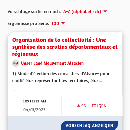
Vorschläge sortieren nach:
A-Z (alphabetisch)
Ergebnisse pro Seite:
100
Organisation de la collectivité : Une
synthèse des scrutins départementaux et
régionaux
Unser Land Mouvement Alsacien
1) Mode d'élection des conseillers d'Alsace- pour
moitié élus représentant les territoires, élus...
Ergebnisse nach Kategorie filtern:
ERSTELLT AM
55
55 FOLLOWER
FOLGEN
04/07/2023
ORGANISATION DE 
VORSCHLAG ANZEIGEN
ORGANI