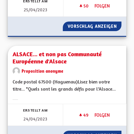
ERSTELLT AM
50
50 FOLLOWER
FOLGEN
25/04/2023
ALSACE, PAYS DES 
VORSCHLAG ANZEIGEN
ALSACE
ALSACE... et non pas Communauté
Européenne d'Alsace
Proposition anonyme
Code postal 67500 (Haguenau)Lisez bien votre
titre... "Quels sont les grands défis pour l’Alsace...
Ergebnisse nach Kategorie filtern:
ERSTELLT AM
49
49 FOLLOWER
FOLGEN
24/04/2023
ALSACE... ET NON