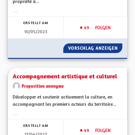
propriété à...
Ergebnisse nach Kategorie filtern:
ERSTELLT AM
49
49 FOLLOWER
FOLGEN
10/05/2023
ACCÉDER À LA PROP
VORSCHLAG ANZEIGEN
ACCÉDE
Accompagnement artistique et culturel
Proposition anonyme
Développer et soutenir activement la culture, en
accompagnant les premiers acteurs du territoire...
Ergebnisse nach Kategorie filtern:
ERSTELLT AM
49
49 FOLLOWER
FOLGEN
17/04/2023
ACCOMPAGNEMENT A