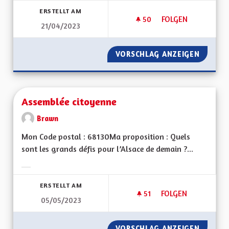
ERSTELLT AM
50
50 FOLLOWER
FOLGEN
21/04/2023
APPRENTISSAGE DE 
VORSCHLAG ANZEIGEN
APPREN
Assemblée citoyenne
Brawn
Mon Code postal : 68130Ma proposition : Quels
sont les grands défis pour l’Alsace de demain ?...
Ergebnisse nach Kategorie filtern:
ERSTELLT AM
51
51 FOLLOWER
FOLGEN
05/05/2023
ASSEMBLÉE CITOYE
VORSCHLAG ANZEIGEN
ASSEMB