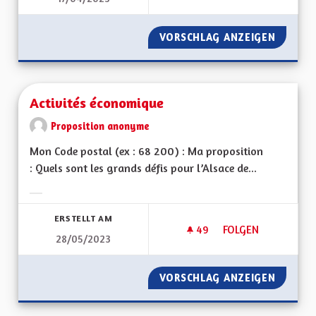
VORSCHLAG ANZEIGEN
ACCOMP
Activités économique
Proposition anonyme
Mon Code postal (ex : 68 200) : Ma proposition
: Quels sont les grands défis pour l’Alsace de...
Ergebnisse nach Kategorie filtern:
ERSTELLT AM
49
49 FOLLOWER
FOLGEN
28/05/2023
ACTIVITÉS ÉCONOM
VORSCHLAG ANZEIGEN
ACTIVI