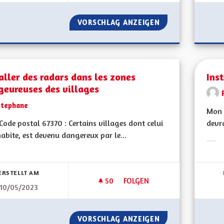
VORSCHLAG ANZEIGEN
INFORMATION EN 
aller des radars dans les zones
Ins
geureuses des villages
Stephane
Mon 
ode postal 67370 : Certains villages dont celui
devra
habite, est devenu dangereux par le...
Erge
bnisse nach Kategorie filtern:
ERSTELLT AM
50
50 FOLLOWER
FOLGEN
10/05/2023
INSTALLER DES RADARS DANS
VORSCHLAG ANZEIGEN
INSTALLER DES R