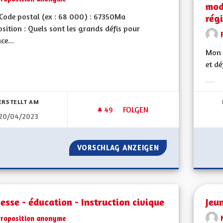
mod
Code postal (ex : 68 000) : 67350Ma
rég
sition : Quels sont les grands défis pour
ce...
Mon C
et dé
Erge
ERSTELLT AM
49
49 FOLLOWER
FOLGEN
20/04/2023
J'A MEHR ELSASSER
VORSCHLAG ANZEIGEN
J'A MEHR ELSASS
esse - éducation - Instruction civique
Jeun
Proposition anonyme