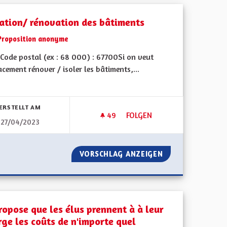
lation/ rénovation des bâtiments
Proposition anonyme
Code postal (ex : 68 000) : 67700Si on veut
acement rénover / isoler les bâtiments,...
bnisse nach Kategorie filtern:
ERSTELLT AM
49
49 FOLLOWER
FOLGEN
27/04/2023
ALSACIENNE
ISOLATION/ RÉNOVATION DES
A CULTURE ALSACIENNE
VORSCHLAG ANZEIGEN
ISOLATION/ RÉN
ropose que les élus prennent à à leur
rge les coûts de n'importe quel