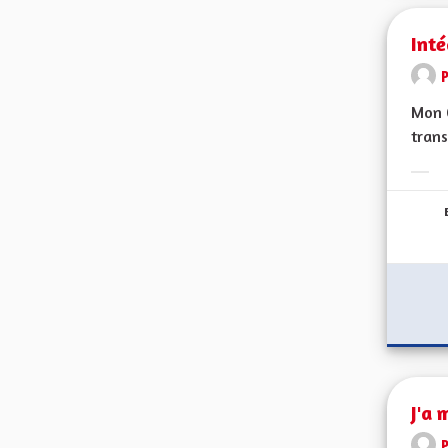
Inté
Mon C
trans
Erge
J'a 