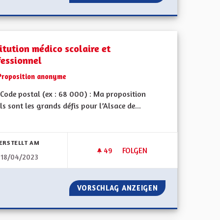
itution médico scolaire et
fessionnel
Proposition anonyme
Code postal (ex : 68 000) : Ma proposition
ls sont les grands défis pour l’Alsace de...
bnisse nach Kategorie filtern:
ERSTELLT AM
49
49 FOLLOWER
FOLGEN
18/04/2023
AXE POIDS LOURDS
INSTITUTION MÉDICO SCOLAI
EMENT LA TAXE POIDS LOURDS
VORSCHLAG ANZEIGEN
INSTITUTION MÉ