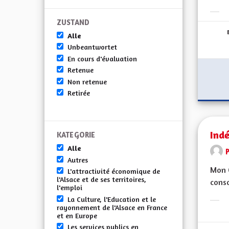
Erge
ZUSTAND
Alle
Unbeantwortet
En cours d'évaluation
Retenue
Non retenue
Retirée
Ind
KATEGORIE
Alle
P
Autres
Mon C
L'attractivité économique de
l'Alsace et de ses territoires,
conso
l'emploi
La Culture, l'Education et le
Erge
rayonnement de l'Alsace en France
et en Europe
Les services publics en