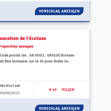
LIGNE SUR L'ALSACE !
VORSCHLAG ANZEIGEN
INSPIRATIONS TR
tauration de l'écotaxe
Proposition anonyme
Code postal (ex : 68 000) : 68920L'écotaxe
it être instaurer sur la 35 pour éviter la...
bnisse nach Kategorie filtern:
ERSTELLT AM
49
49 FOLLOWER
FOLGEN
06/06/2023
 LES ZONES DANGEUREUSES DES VILLAGES
INSTAURATION DE L'ÉCOTAXE
ADARS DANS LES ZONES DANGEUREUSES DES VILLAGES
VORSCHLAG ANZEIGEN
INSTAURATION D