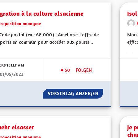
gration à la culture alsacienne
Iso
Proposition anonyme
ode postal (ex : 68 000) : Améliorer l’offre de
Mon 
ports en commun pour accéder aux points...
effic
bnisse nach Kategorie filtern:
Erge
ERSTELLT AM
50
50 FOLLOWER
FOLGEN
01/05/2023
INTÉGRATION À LA CULTURE 
VORSCHLAG ANZEIGEN
INTÉGRATION À L
mehr elsasser
Je p
cha
Proposition anonyme