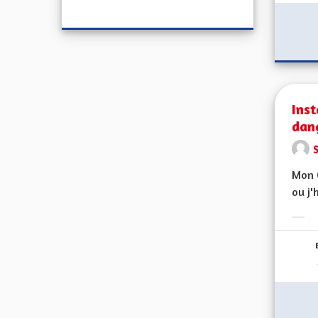
Inst
dan
Mon C
ou j'
Erge