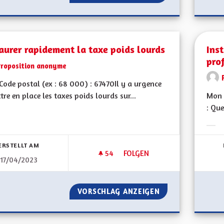
aurer rapidement la taxe poids lourds
Inst
pro
Proposition anonyme
ode postal (ex : 68 000) : 67470Il y a urgence
tre en place les taxes poids lourds sur...
Mon 
: Que
bnisse nach Kategorie filtern:
Erge
ERSTELLT AM
54
54 FOLLOWER
FOLGEN
17/04/2023
INSTAURER RAPIDEMENT LA T
VORSCHLAG ANZEIGEN
INSTAURER RAPID