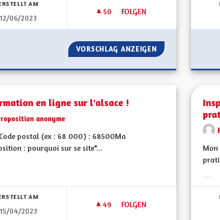
ERSTELLT AM
50
50 FOLLOWER
FOLGEN
12/06/2023
INDÉPENDANCE ÉNERGÉTIQUE
VORSCHLAG ANZEIGEN
INDÉPENDANCE É
rmation en ligne sur l'alsace !
Ins
pra
Proposition anonyme
Code postal (ex : 68 000) : 68500Ma
sition : pourquoi sur se site"...
Mon C
prat
bnisse nach Kategorie filtern:
Erge
ERSTELLT AM
49
49 FOLLOWER
FOLGEN
15/04/2023
INFORMATION EN LIGNE SUR L'