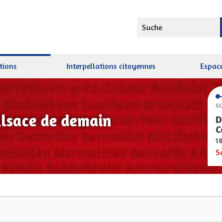
Suche
tions
Interpellations citoyennes
Espace
SC
Alsace de demain
D
C
1
S