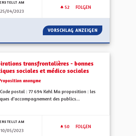
ERSTELLT AM
52
52 FOLLOWER
FOLGEN
25/04/2023
INDÉPENDANCES DES DÉCISIO
NERGÉTIQUE
VORSCHLAG ANZEIGEN
INDÉPENDANCES 
pirations transfrontalières - bonnes
tiques sociales et médico sociales
Proposition anonyme
ode postal : 77 694 Kehl Ma proposition : les
iques d'accompagnement des publics...
bnisse nach Kategorie filtern:
ERSTELLT AM
50
50 FOLLOWER
FOLGEN
10/05/2023
ALSACE !
INSPIRATIONS TRANSFRONTAL