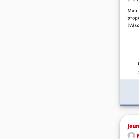
Mon 
propo
l’Alsa
Jeun