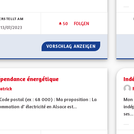
bnisse nach Kategorie filtern:
Erge
ERSTELLT AM
50
50 FOLLOWER
FOLGEN
13/07/2023
IMPLIQUER LES ALSACIENS P
VORSCHLAG ANZEIGEN
IMPLIQUER LES 
épendance énergétique
Ind
atrick
ode postal (ex : 68 000) : Ma proposition : La
Mon 
mmation d' électricité en Alsace est...
indé
ses...
bnisse nach Kategorie filtern:
Erge