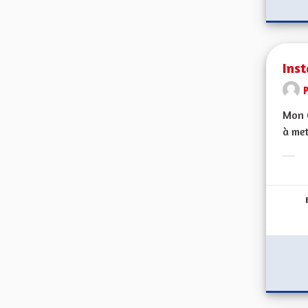
Inst
Mon C
à met
Erge