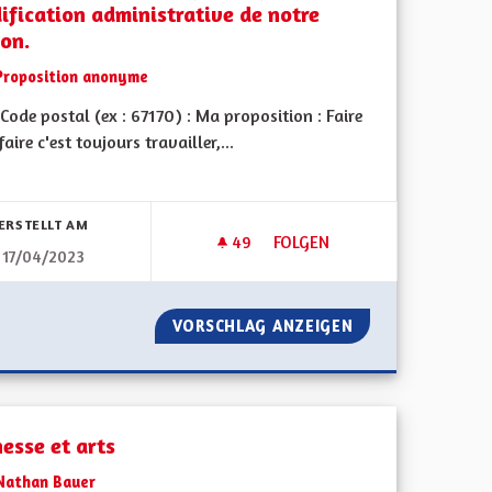
ification administrative de notre
ion.
Proposition anonyme
ode postal (ex : 67170) : Ma proposition : Faire
faire c'est toujours travailler,...
bnisse nach Kategorie filtern:
ERSTELLT AM
49
49 FOLLOWER
FOLGEN
17/04/2023
JE PROPOSE QUE LES ÉLUS P
ER
VORSCHLAG ANZEIGEN
JE PROPOSE QUE 
esse et arts
Nathan Bauer