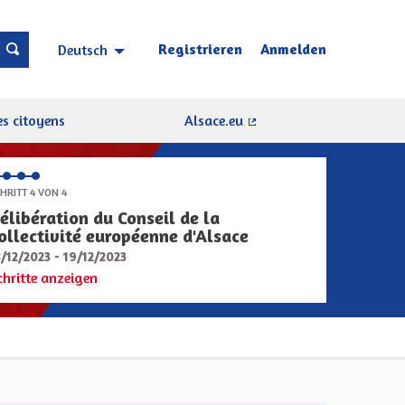
Registrieren
Anmelden
Deutsch
Choisir la langue
Sprache wählen
s citoyens
Alsace.eu
(Externer Link)
HRITT 4 VON 4
élibération du Conseil de la
ollectivité européenne d'Alsace
8/12/2023 - 19/12/2023
chritte anzeigen