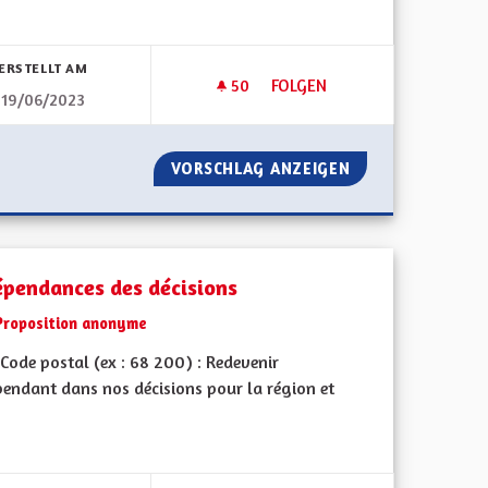
bnisse nach Kategorie filtern:
ERSTELLT AM
50
50 FOLLOWER
FOLGEN
19/06/2023
AR UNE COMMUNICATION DYNAMIQUE
IMPOSER AUX POIDS LOURDS
ALSACIENS PAR UNE COMMUNICATION DYNAMIQUE
VORSCHLAG ANZEIGEN
IMPOSER AUX PO
épendances des décisions
Proposition anonyme
Code postal (ex : 68 200) : Redevenir
pendant dans nos décisions pour la région et
bnisse nach Kategorie filtern: