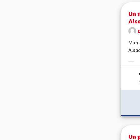
Un n
Alsa
D
Mon C
Alsac
Erge
Un p