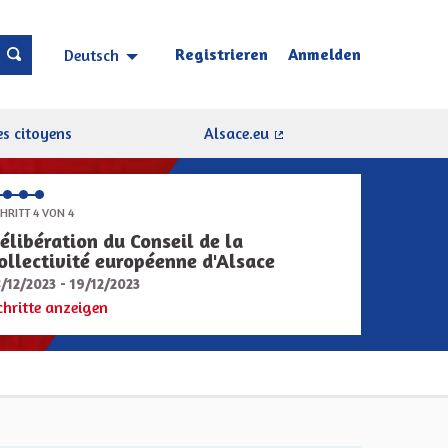
Registrieren
Anmelden
Deutsch
Choisir la langue
Sprache wählen
s citoyens
Alsace.eu
(Externer Link)
HRITT 4 VON 4
élibération du Conseil de la
ollectivité européenne d'Alsace
8/12/2023 - 19/12/2023
chritte anzeigen