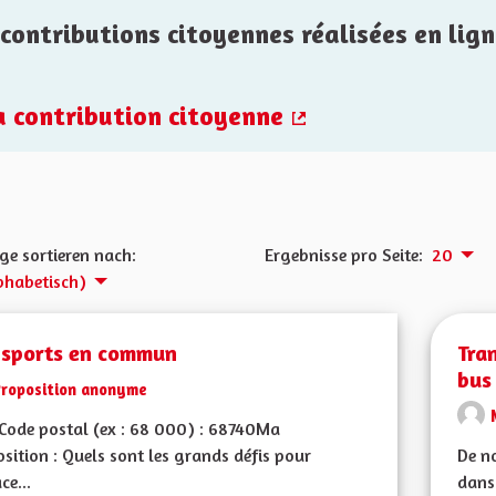
contributions citoyennes réalisées en lign
la contribution citoyenne
(Externer Link)
ge sortieren nach:
Ergebnisse pro Seite:
20
phabetisch)
nsports en commun
Tra
bus 
Proposition anonyme
Code postal (ex : 68 000) : 68740Ma
sition : Quels sont les grands défis pour
De n
ce...
dans 