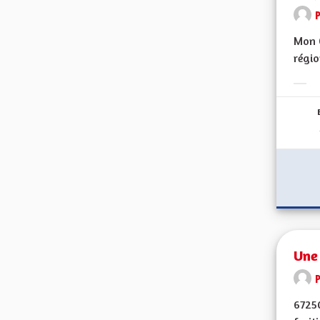
Mon C
régio
Erge
Une 
6725