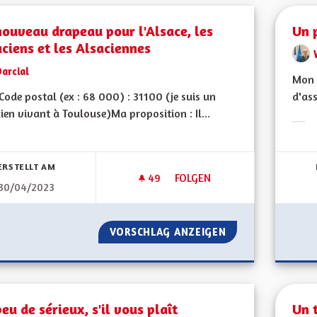
ouveau drapeau pour l'Alsace, les
Un 
ciens et les Alsaciennes
arcial
Mon 
ode postal (ex : 68 000) : 31100 (je suis un
d'ass
ien vivant à Toulouse)Ma proposition : Il...
Erge
bnisse nach Kategorie filtern:
ERSTELLT AM
49
49 FOLLOWER
FOLGEN
30/04/2023
UN NOUVEAU DRAPEAU POUR L'
VORSCHLAG ANZEIGEN
UN NOUVEAU DRAP
eu de sérieux, s'il vous plaît
Un 