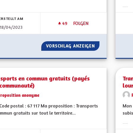
Erge
ERSTELLT AM
49
49 FOLLOWER
FOLGEN
18/04/2023
TRANSPORTS EN COMMUN
VORSCHLAG ANZEIGEN
TRANSPORTS EN
nsports en commun gratuits (payés
Tra
 communauté)
lou
Proposition anonyme
ode postal : 67 117 Ma proposition : Transports
Mon 
mmun gratuits sur tout le territoire...
subis
bnisse nach Kategorie filtern:
Erge