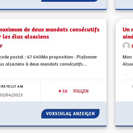
maximum de deux mandats consécutifs
Un 
 les élus alsaciens
ain
LP
ode postal : 67 640Ma proposition : Plafonner
Mon 
lus alsaciens à deux mandats consécutifs...
Alsac
bnisse nach Kategorie filtern:
Erge
ERSTELLT AM
50
50 FOLLOWER
FOLGEN
13/04/2023
UN MAXIMUM DE DEUX MANDAT
VORSCHLAG ANZEIGEN
UN MAXIMUM DE 