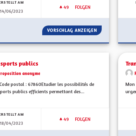
ERSTELLT AM
49
49 FOLLOWER
FOLGEN
14/06/2023
TRANSPORTS EN COMMUN GRA
VORSCHLAG ANZEIGEN
TRANSPORTS EN 
sports publics
Tra
Proposition anonyme
ode postal : 67860Etudier les possibilités de
Mon 
ports publics efficients permettant des...
urgen
bnisse nach Kategorie filtern:
ERSTELLT AM
49
49 FOLLOWER
FOLGEN
18/04/2023
TRANSPORTS PUBLICS