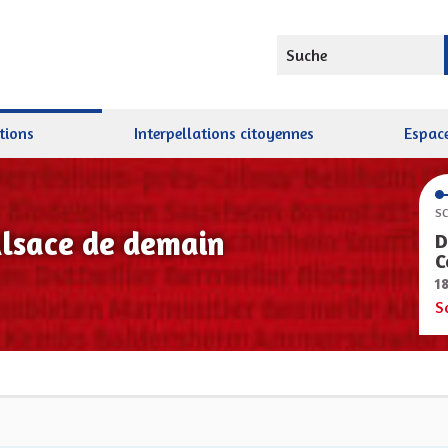
Suche
tions
Interpellations citoyennes
Espace
SC
Alsace de demain
D
C
1
S