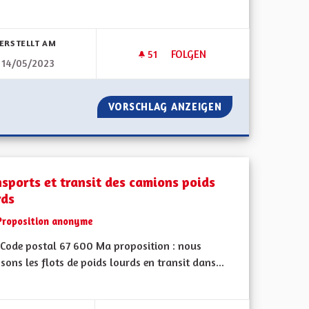
bnisse nach Kategorie filtern:
ERSTELLT AM
51
51 FOLLOWER
FOLGEN
14/05/2023
TRANSPORTS EN COMMUN : DES
 COMMUN
VORSCHLAG ANZEIGEN
TRANSPORTS EN C
nsports et transit des camions poids
rds
Proposition anonyme
Code postal 67 600 Ma proposition : nous
sons les flots de poids lourds en transit dans...
bnisse nach Kategorie filtern: