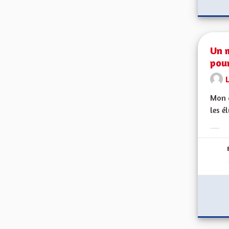
Un 
pour
Mon c
les é
Erge