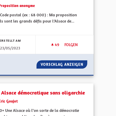
Proposition anonyme
Code postal (ex : 68 000) : Ma proposition
ls sont les grands défis pour l’Alsace de...
ERSTELLT AM
49
49 FOLLOWER
FOLGEN
23/05/2023
S PLAÎT
UN TERRITOIRE DE PARTAGE 
X, S'IL VOUS PLAÎT
VORSCHLAG ANZEIGEN
UN TERRITOIRE 
 Alsace démocratique sans oligarchie
Eric Goujot
0+ Une Alsace où l'on sorte de la démocratie