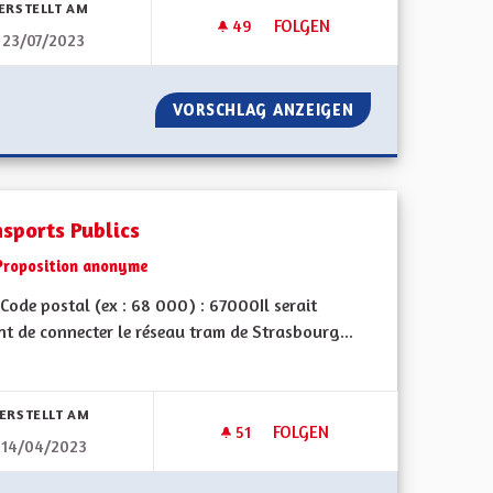
ERSTELLT AM
49
49 FOLLOWER
FOLGEN
23/07/2023
TUITS (PAYÉS PAR COMMUNAUTÉ)
TRANSPORTS ET TRANSIT DES
COMMUN GRATUITS (PAYÉS PAR COMMUNAUTÉ)
VORSCHLAG ANZEIGEN
TRANSPORTS ET 
nsports Publics
Proposition anonyme
Code postal (ex : 68 000) : 67000Il serait
t de connecter le réseau tram de Strasbourg...
ERSTELLT AM
51
51 FOLLOWER
FOLGEN
14/04/2023
TRANSPORTS PUBLICS