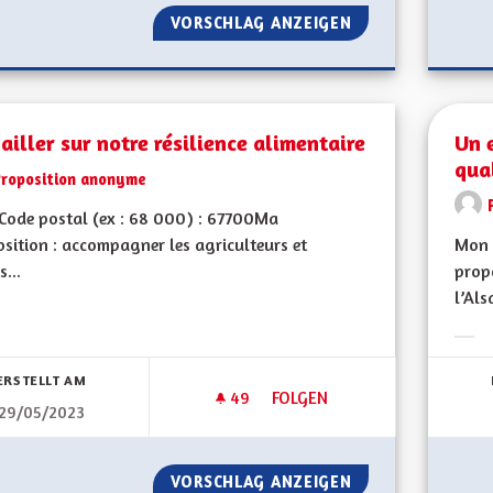
VORSCHLAG ANZEIGEN
TRANSPORTS PUB
ailler sur notre résilience alimentaire
Un 
qual
Proposition anonyme
Code postal (ex : 68 000) : 67700Ma
sition : accompagner les agriculteurs et
Mon 
s...
propo
l’Als
bnisse nach Kategorie filtern:
Erge
ERSTELLT AM
49
49 FOLLOWER
FOLGEN
29/05/2023
TRAVAILLER SUR NOTRE RÉSIL
VORSCHLAG ANZEIGEN
TRAVAILLER SUR 