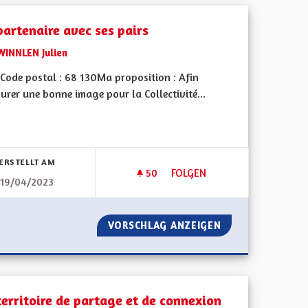
partenaire avec ses pairs
WINNLEN Julien
Code postal : 68 130Ma proposition : Afin
urer une bonne image pour la Collectivité...
bnisse nach Kategorie filtern:
ERSTELLT AM
50
50 FOLLOWER
FOLGEN
19/04/2023
ALSACE, LES ALSACIENS ET LES ALSACIENNES
UN PARTENAIRE AVEC SES PAI
EAU POUR L'ALSACE, LES ALSACIENS ET LES ALSACIENNES
VORSCHLAG ANZEIGEN
UN PARTENAIRE A
territoire de partage et de connexion