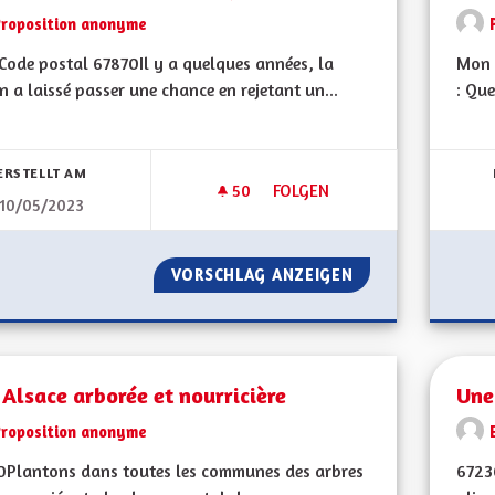
Proposition anonyme
ode postal 67870Il y a quelques années, la
Mon 
n a laissé passer une chance en rejetant un...
: Que
bnisse nach Kategorie filtern:
ERSTELLT AM
50
50 FOLLOWER
FOLGEN
10/05/2023
UN PEU DE SÉRIEUX, S'IL VOU
VORSCHLAG ANZEIGEN
UN PEU DE SÉRIEU
Alsace arborée et nourricière
Une
Proposition anonyme
0Plantons dans toutes les communes des arbres
6723