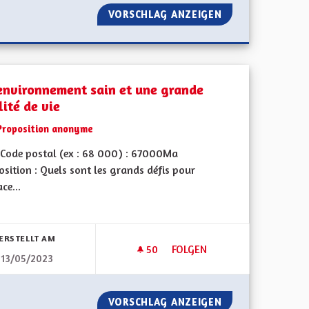
LICS
VORSCHLAG ANZEIGEN
TRANSPORTS PUB
environnement sain et une grande
ité de vie
Proposition anonyme
Code postal (ex : 68 000) : 67000Ma
sition : Quels sont les grands défis pour
ace...
bnisse nach Kategorie filtern:
ERSTELLT AM
50
50 FOLLOWER
FOLGEN
13/05/2023
IENCE ALIMENTAIRE
UN ENVIRONNEMENT SAIN ET 
NOTRE RÉSILIENCE ALIMENTAIRE
VORSCHLAG ANZEIGEN
UN ENVIRONNEME