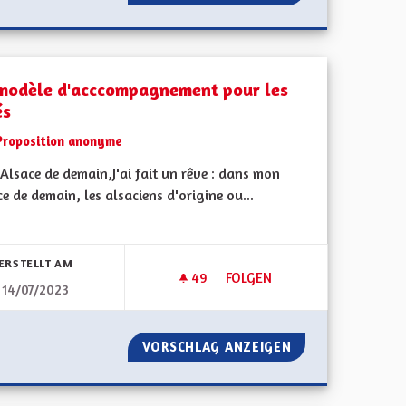
modèle d'acccompagnement pour les
és
Proposition anonyme
Alsace de demain,J'ai fait un rêve : dans mon
e de demain, les alsaciens d'origine ou...
bnisse nach Kategorie filtern:
ERSTELLT AM
49
49 FOLLOWER
FOLGEN
14/07/2023
S CONSÉCUTIFS POUR LES ÉLUS ALSACIENS
UN MODÈLE D'ACCCOMPAGNEM
DEUX MANDATS CONSÉCUTIFS POUR LES ÉLUS ALSACIENS
VORSCHLAG ANZEIGEN
UN MODÈLE D'AC