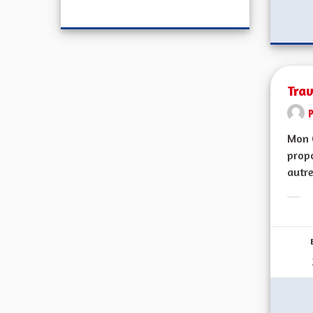
Trav
Mon 
propo
autre
Erge