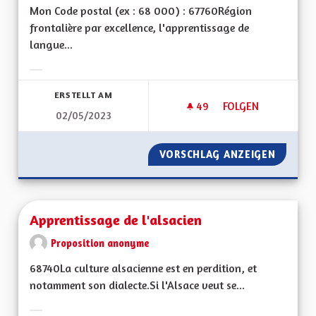
Mon Code postal (ex : 68 000) : 67760Région
frontalière par excellence, l'apprentissage de
langue...
Ergebnisse nach Kategorie filtern:
ERSTELLT AM
49
49 FOLLOWER
FOLGEN
02/05/2023
APPRENTISSAGE DE
VORSCHLAG ANZEIGEN
APPREN
Apprentissage de l'alsacien
Proposition anonyme
68740La culture alsacienne est en perdition, et
notamment son dialecte.Si l'Alsace veut se...