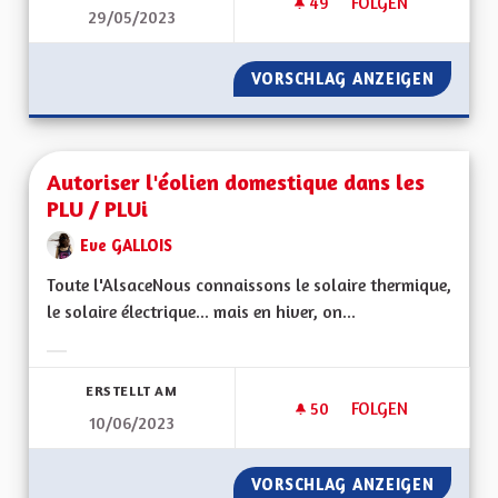
49
49 FOLLOWER
FOLGEN
29/05/2023
AUTORISER À NOUV
VORSCHLAG ANZEIGEN
AUTORI
Autoriser l'éolien domestique dans les
PLU / PLUi
Eve GALLOIS
Toute l'AlsaceNous connaissons le solaire thermique,
le solaire électrique... mais en hiver, on...
Ergebnisse nach Kategorie filtern:
ERSTELLT AM
50
50 FOLLOWER
FOLGEN
10/06/2023
AUTORISER L'ÉOLIE
VORSCHLAG ANZEIGEN
AUTORI