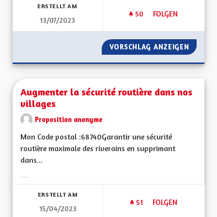
ERSTELLT AM
50
50 FOLLOWER
FOLGEN
13/07/2023
AUGMENTATION DU 
VORSCHLAG ANZEIGEN
AUGMEN
Augmenter la sécurité routière dans nos
villages
Proposition anonyme
Mon Code postal :68740Garantir une sécurité
routière maximale des riverains en supprimant
dans...
Ergebnisse nach Kategorie filtern:
ERSTELLT AM
51
51 FOLLOWER
FOLGEN
15/04/2023
AUGMENTER LA SÉC