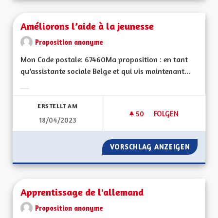
Améliorons l’aide à la jeunesse
Proposition anonyme
Mon Code postale: 67460Ma proposition : en tant
qu’assistante sociale Belge et qui vis maintenant...
Ergebnisse nach Kategorie filtern:
ERSTELLT AM
50
50 FOLLOWER
FOLGEN
18/04/2023
AMÉLIORONS L’AIDE
VORSCHLAG ANZEIGEN
AMÉLIO
Apprentissage de l'allemand
Proposition anonyme