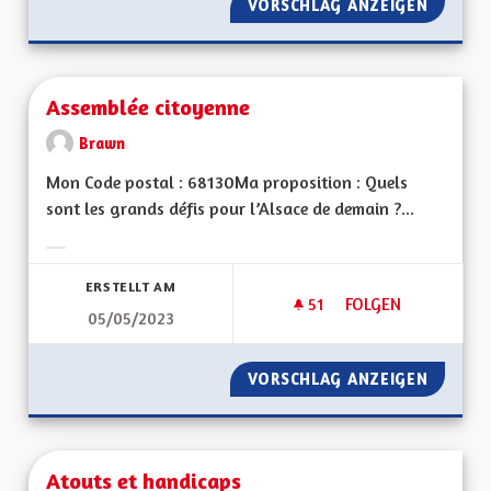
VORSCHLAG ANZEIGEN
APPREN
Assemblée citoyenne
Brawn
Mon Code postal : 68130Ma proposition : Quels
sont les grands défis pour l’Alsace de demain ?...
Ergebnisse nach Kategorie filtern:
ERSTELLT AM
51
51 FOLLOWER
FOLGEN
05/05/2023
ASSEMBLÉE CITOYE
VORSCHLAG ANZEIGEN
ASSEMB
Atouts et handicaps