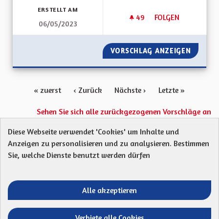
ERSTELLT AM
49
49 FOLLOWER
FOLGEN
06/05/2023
BEBBI SACK ET BEBBI
VORSCHLAG ANZEIGEN
BEBBI S
« zuerst
‹ Zurück
Nächste ›
Letzte »
Sehen Sie sich alle zurückgezogenen Vorschläge an
Diese Webseite verwendet 'Cookies' um Inhalte und
Anzeigen zu personalisieren und zu analysieren. Bestimmen
Protection des Données
Charte de contribution
Sie, welche Dienste benutzt werden dürfen
Mentions légales
Was sind Gremien?
Standardtitel für terms-and-conditions
Standardtitel für initiatives
Alle akzeptieren
Open Data Dateien herunterladen
Entre vos mains - Collectivité européenne 
Entre vos mains - Collectivité euro
Entre vos mains - Collectivité
Entre vos mains - Collect
Verbiete alle Cookies