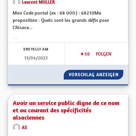
Laurent MULLER
Mon Code postal (ex : 68 000) : 68210Ma
proposition : Quels sont les grands défis pour
l’Alsace...
Ergebnisse nach Kategorie filtern:
ERSTELLT AM
50
50 FOLLOWER
FOLGEN
13/04/2023
AVANTAGES DE L'AL
VORSCHLAG ANZEIGEN
AVANTA
Avoir un service public digne de ce nom
et au courant des spécificités
alsaciennes
AS