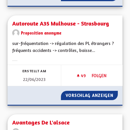
Autoroute A35 Mulhouse - Strasbourg
Proposition anonyme
sur-fréquentation -> régulation des PL étrangers ?
fréquents accidents -> contrôles, baisse...
Ergebnisse nach Kategorie filtern:
ERSTELLT AM
49
49 FOLLOWER
FOLGEN
22/06/2023
AUTOROUTE A35 M
VORSCHLAG ANZEIGEN
AUTORO
Avantages De L'alsace