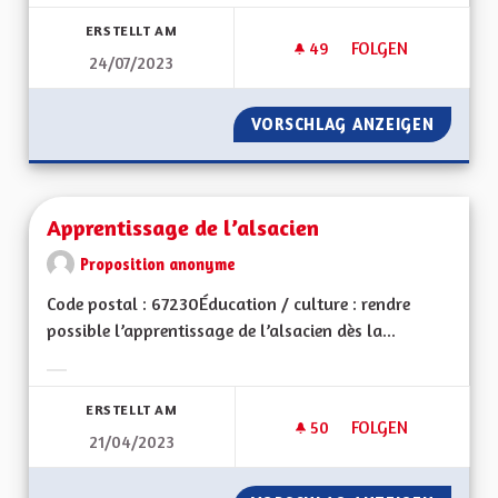
Ergebnisse nach Kategorie filtern:
ERSTELLT AM
49
49 FOLLOWER
FOLGEN
24/07/2023
APPRENTISSAGE DE 
VORSCHLAG ANZEIGEN
APPREN
Apprentissage de l’alsacien
Proposition anonyme
Code postal : 67230Éducation / culture : rendre
possible l’apprentissage de l’alsacien dès la...
Ergebnisse nach Kategorie filtern:
ERSTELLT AM
50
50 FOLLOWER
FOLGEN
21/04/2023
APPRENTISSAGE DE 