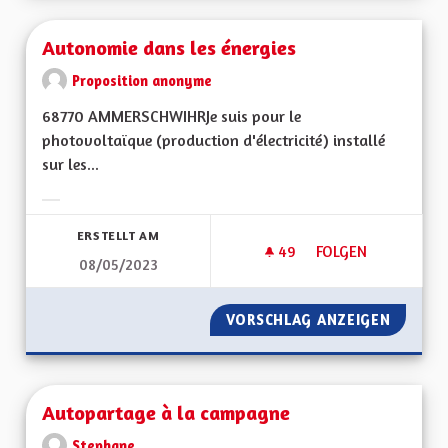
Autonomie dans les énergies
Proposition anonyme
68770 AMMERSCHWIHRJe suis pour le
photovoltaïque (production d'électricité) installé
sur les...
Ergebnisse nach Kategorie filtern:
ERSTELLT AM
49
49 FOLLOWER
FOLGEN
08/05/2023
AUTONOMIE DANS L
VORSCHLAG ANZEIGEN
AUTONO
Autopartage à la campagne
Stephane