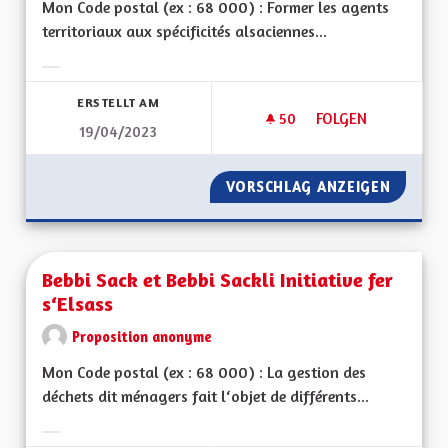
Mon Code postal (ex : 68 000) : Former les agents
territoriaux aux spécificités alsaciennes...
Ergebnisse nach Kategorie filtern:
ERSTELLT AM
50
50 FOLLOWER
FOLGEN
19/04/2023
AVOIR UN SERVICE 
VORSCHLAG ANZEIGEN
AVOIR 
Bebbi Sack et Bebbi Sackli Initiative fer
s‘Elsass
Proposition anonyme
Mon Code postal (ex : 68 000) : La gestion des
déchets dit ménagers fait l‘objet de différents...
Ergebnisse nach Kategorie filtern: