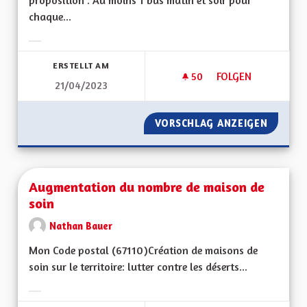
proposition : Au moins 1 bus matin et soir pour
chaque...
Ergebnisse nach Kategorie filtern:
ERSTELLT AM
50
50 FOLLOWER
FOLGEN
21/04/2023
AU MOINS 1 BUS MA
VORSCHLAG ANZEIGEN
AU MOI
Augmentation du nombre de maison de
soin
Nathan Bauer
Mon Code postal (67110) Création de maisons de
soin sur le territoire: lutter contre les déserts...
Ergebnisse nach Kategorie filtern: