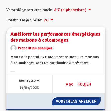
Vorschläge sortieren nach:
A-Z (alphabetisch)
Ergebnisse pro Seite:
20
Améliorer les performances énergétiques
des maisons à colombages
Proposition anonyme
Mon Code postal 67118Ma proposition :Les maisons
à colombages sont un patrimoine à préserver...
Ergebnisse nach Kategorie filtern:
ERSTELLT AM
50
50 FOLLOWER
FOLGEN
14/04/2023
AMÉLIORER LES PE
VORSCHLAG ANZEIGEN
AMÉLIO