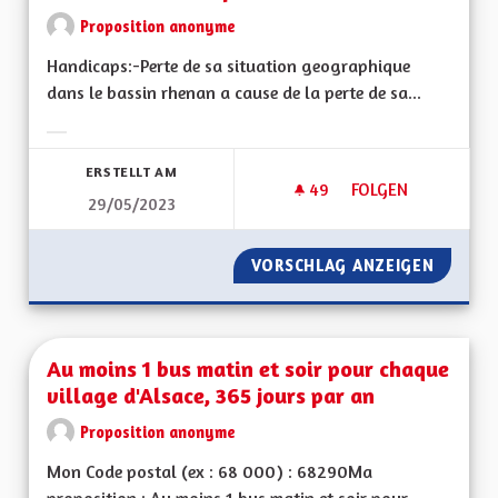
Proposition anonyme
Handicaps:-Perte de sa situation geographique
dans le bassin rhenan a cause de la perte de sa...
Ergebnisse nach Kategorie filtern:
ERSTELLT AM
49
49 FOLLOWER
FOLGEN
29/05/2023
ATOUTS ET HANDIC
VORSCHLAG ANZEIGEN
ATOUTS
Au moins 1 bus matin et soir pour chaque
village d'Alsace, 365 jours par an
Proposition anonyme
Mon Code postal (ex : 68 000) : 68290Ma