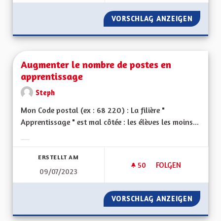
VORSCHLAG ANZEIGEN
AUGMEN
Augmenter le nombre de postes en
apprentissage
Steph
Mon Code postal (ex : 68 220) : La filière "
Apprentissage " est mal côtée : les élèves les moins...
Ergebnisse nach Kategorie filtern:
ERSTELLT AM
50
50 FOLLOWER
FOLGEN
09/07/2023
AUGMENTER LE NOM
VORSCHLAG ANZEIGEN
AUGMEN