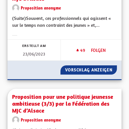
Proposition anonyme
(Suite)Souvent, ces professionnels qui agissent «
sur le temps non contraint des jeunes » et,...
Ergebnisse nach Kategorie filtern:
ERSTELLT AM
49
49 FOLLOWER
FOLGEN
23/06/2023
PROPOSITION POUR 
VORSCHLAG ANZEIGEN
PROPOS
Proposition pour une politique jeunesse
ambitieuse (3/3) par la Fédération des
MJC d’Alsace
Proposition anonyme