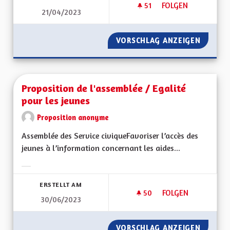
51
51 FOLLOWER
FOLGEN
21/04/2023
PROMOUVOIR UN AUT
VORSCHLAG ANZEIGEN
PROMOU
Proposition de l'assemblée / Egalité
pour les jeunes
Proposition anonyme
Assemblée des Service civiqueFavoriser l’accès des
jeunes à l’information concernant les aides...
Ergebnisse nach Kategorie filtern:
ERSTELLT AM
50
50 FOLLOWER
FOLGEN
30/06/2023
PROPOSITION DE L'
VORSCHLAG ANZEIGEN
PROPOS