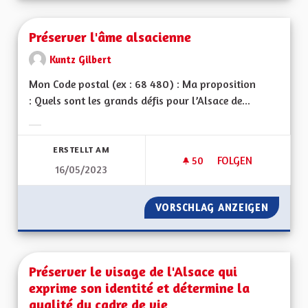
Préserver l'âme alsacienne
Kuntz Gilbert
Mon Code postal (ex : 68 480) : Ma proposition
: Quels sont les grands défis pour l’Alsace de...
Ergebnisse nach Kategorie filtern:
ERSTELLT AM
50
50 FOLLOWER
FOLGEN
16/05/2023
PRÉSERVER L'ÂME 
VORSCHLAG ANZEIGEN
PRÉSER
Préserver le visage de l'Alsace qui
exprime son identité et détermine la
qualité du cadre de vie