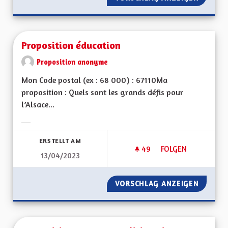
Proposition éducation
Proposition anonyme
Mon Code postal (ex : 68 000) : 67110Ma
proposition : Quels sont les grands défis pour
l’Alsace...
Ergebnisse nach Kategorie filtern:
ERSTELLT AM
49
49 FOLLOWER
FOLGEN
13/04/2023
PROPOSITION ÉDUC
VORSCHLAG ANZEIGEN
PROPOS