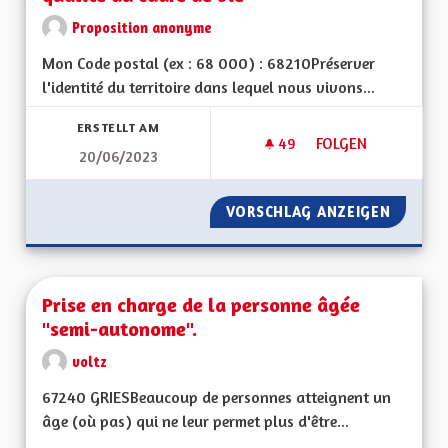
Proposition anonyme
Mon Code postal (ex : 68 000) : 68210Préserver
l'identité du territoire dans lequel nous vivons...
ERSTELLT AM
49
49 FOLLOWER
FOLGEN
20/06/2023
PRÉSERVER LE VISA
VORSCHLAG ANZEIGEN
PRÉSERV
Prise en charge de la personne âgée
"semi-autonome".
voltz
67240 GRIESBeaucoup de personnes atteignent un
âge (où pas) qui ne leur permet plus d'être...