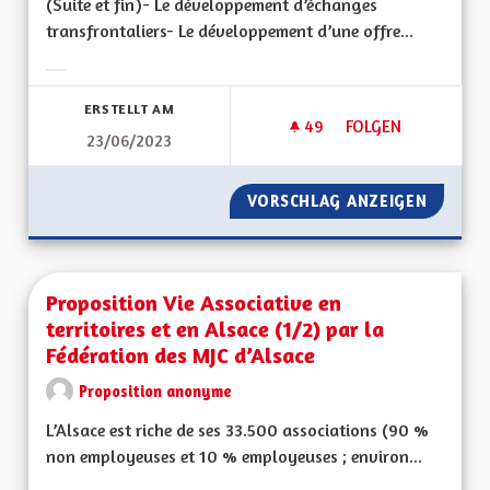
(Suite et fin)- Le développement d’échanges
transfrontaliers- Le développement d’une offre...
Ergebnisse nach Kategorie filtern:
ERSTELLT AM
49
49 FOLLOWER
FOLGEN
23/06/2023
PROPOSITION POUR 
VORSCHLAG ANZEIGEN
PROPOS
Proposition Vie Associative en
territoires et en Alsace (1/2) par la
Fédération des MJC d’Alsace
Proposition anonyme
L’Alsace est riche de ses 33.500 associations (90 %
non employeuses et 10 % employeuses ; environ...