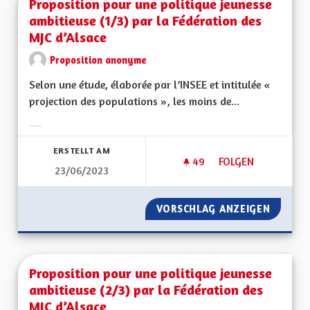
Proposition pour une politique jeunesse
ambitieuse (1/3) par la Fédération des
MJC d’Alsace
Proposition anonyme
Selon une étude, élaborée par l’INSEE et intitulée «
projection des populations », les moins de...
Ergebnisse nach Kategorie filtern:
ERSTELLT AM
49
49 FOLLOWER
FOLGEN
23/06/2023
PROPOSITION POUR 
VORSCHLAG ANZEIGEN
PROPOS
Proposition pour une politique jeunesse
ambitieuse (2/3) par la Fédération des
MJC d’Alsace