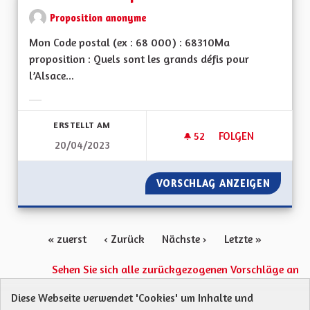
Proposition anonyme
Mon Code postal (ex : 68 000) : 68310Ma
proposition : Quels sont les grands défis pour
l’Alsace...
Ergebnisse nach Kategorie filtern:
ERSTELLT AM
52
52 FOLLOWER
FOLGEN
20/04/2023
PROTECTION DE LA
VORSCHLAG ANZEIGEN
PROTEC
« zuerst
‹ Zurück
Nächste ›
Letzte »
Sehen Sie sich alle zurückgezogenen Vorschläge an
Diese Webseite verwendet 'Cookies' um Inhalte und