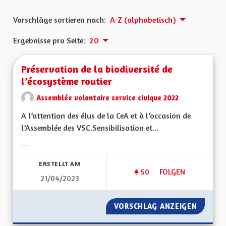
Vorschläge sortieren nach:
A-Z (alphabetisch)
Ergebnisse pro Seite:
20
Préservation de la biodiversité de
l’écosystème routier
Assemblée volontaire service civique 2022
A l’attention des élus de la CeA et à l’occasion de
l’Assemblée des VSC.Sensibilisation et...
Ergebnisse nach Kategorie filtern:
ERSTELLT AM
50
50 FOLLOWER
FOLGEN
21/04/2023
PRÉSERVATION DE L
VORSCHLAG ANZEIGEN
PRÉSER