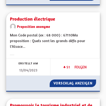
Production électrique
Proposition anonyme
Mon Code postal (ex : 68 000) : 67110Ma
proposition : Quels sont les grands défis pour
l’Alsace...
Ergebnisse nach Kategorie filtern:
ERSTELLT AM
51
51 FOLLOWER
FOLGEN
13/04/2023
PRODUCTION ÉLEC
VORSCHLAG ANZEIGEN
PRODUC
Promouvoir le tourisme industriel et de