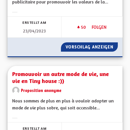
publicitaire pour promouvoir les valeurs de la...
Ergebnisse nach Kategorie filtern:
ERSTELLT AM
50
50 FOLLOWER
FOLGEN
23/04/2023
PROMOUVOIR LES V
VORSCHLAG ANZEIGEN
PROMOU
Promouvoir un autre mode de vie, une
vie en Tiny house :))
Proposition anonyme
Nous sommes de plus en plus à vouloir adopter un
mode de vie plus sobre, qui soit accessible...
Ergebnisse nach Kategorie filtern:
ERSTELLT AM