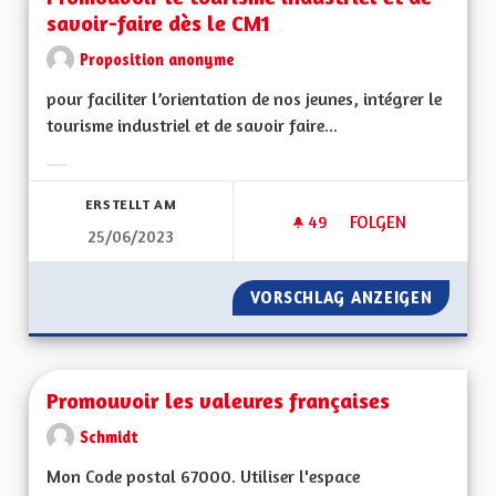
savoir-faire dès le CM1
Proposition anonyme
pour faciliter l’orientation de nos jeunes, intégrer le
tourisme industriel et de savoir faire...
Ergebnisse nach Kategorie filtern:
ERSTELLT AM
49
49 FOLLOWER
FOLGEN
25/06/2023
PROMOUVOIR LE TOU
VORSCHLAG ANZEIGEN
PROMOU
Promouvoir les valeures françaises
Schmidt
Mon Code postal 67000. Utiliser l'espace