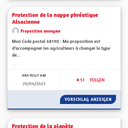
Protection de la nappe phréatique
Alsacienne
Proposition anonyme
Mon Code postal 68190 : Ma proposition est
d’accompagner les agriculteurs à changer le type
de...
Ergebnisse nach Kategorie filtern:
ERSTELLT AM
51
51 FOLLOWER
FOLGEN
20/04/2023
PROTECTION DE LA
VORSCHLAG ANZEIGEN
PROTEC
Protection de la planète