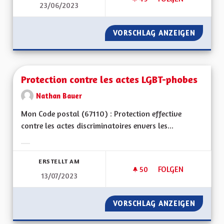
23/06/2023
PROPOSITION VIE A
VORSCHLAG ANZEIGEN
PROPOSI
Protection contre les actes LGBT-phobes
Nathan Bauer
Mon Code postal (67110) : Protection effective
contre les actes discriminatoires envers les...
Ergebnisse nach Kategorie filtern:
ERSTELLT AM
50
50 FOLLOWER
FOLGEN
13/07/2023
PROTECTION CONTR
VORSCHLAG ANZEIGEN
PROTEC