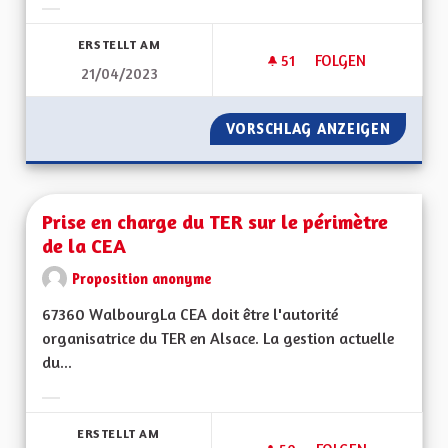
Ergebnisse nach Kategorie filtern:
ERSTELLT AM
51
51 FOLLOWER
FOLGEN
21/04/2023
VORSCHLAG ANZEIGEN
PRISE 
Prise en charge du TER sur le périmètre
de la CEA
Proposition anonyme
67360 WalbourgLa CEA doit être l'autorité
organisatrice du TER en Alsace. La gestion actuelle
du...
Ergebnisse nach Kategorie filtern:
ERSTELLT AM