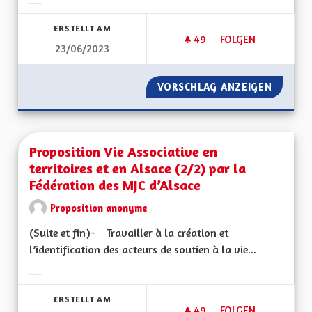
Ergebnisse nach Kategorie filtern:
ERSTELLT AM
49
49 FOLLOWER
FOLGEN
23/06/2023
PROPOSITION VIE A
VORSCHLAG ANZEIGEN
PROPOSI
Proposition Vie Associative en
territoires et en Alsace (2/2) par la
Fédération des MJC d’Alsace
Proposition anonyme
(Suite et fin)- Travailler à la création et
l’identification des acteurs de soutien à la vie...
Ergebnisse nach Kategorie filtern:
ERSTELLT AM
49
49 FOLLOWER
FOLGEN