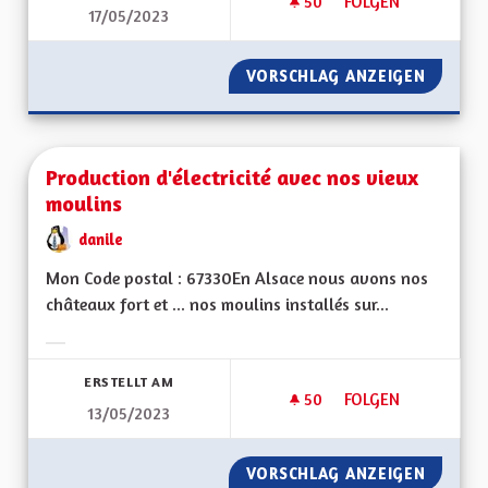
50
50 FOLLOWER
FOLGEN
17/05/2023
PRISE EN CHARGE D
VORSCHLAG ANZEIGEN
PRISE E
Production d'électricité avec nos vieux
moulins
danile
Mon Code postal : 67330En Alsace nous avons nos
châteaux fort et ... nos moulins installés sur...
Ergebnisse nach Kategorie filtern:
ERSTELLT AM
50
50 FOLLOWER
FOLGEN
13/05/2023
PRODUCTION D'ÉLE
VORSCHLAG ANZEIGEN
PRODUC