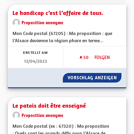
Le handicap c’est l’affaire de tous.
Proposition anonyme
Mon Code postal (67205) : Ma proposition : que
l’Alsace devienne la région phare en terme...
ERSTELLT AM
50
50 FOLLOWER
FOLGEN
13/04/2023
LE HANDICAP C’EST 
VORSCHLAG ANZEIGEN
LE HAND
Le patois doit être enseigné
Proposition anonyme
Mon Code postal (ex : 67320) : Ma proposition
: Quels sont les grands défis pour l’Alsace de...