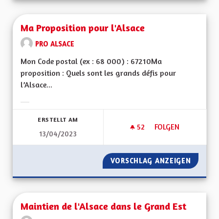
Ma Proposition pour l'Alsace
PRO ALSACE
Mon Code postal (ex : 68 000) : 67210Ma
proposition : Quels sont les grands défis pour
l’Alsace...
Ergebnisse nach Kategorie filtern:
ERSTELLT AM
52
52 FOLLOWER
FOLGEN
13/04/2023
MA PROPOSITION P
VORSCHLAG ANZEIGEN
MA PRO
Maintien de l'Alsace dans le Grand Est