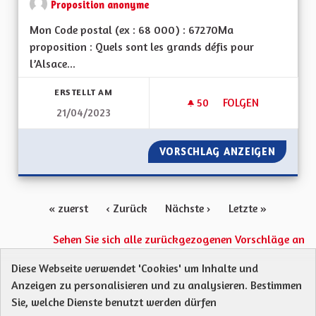
Proposition anonyme
Mon Code postal (ex : 68 000) : 67270Ma
proposition : Quels sont les grands défis pour
l’Alsace...
ERSTELLT AM
50
50 FOLLOWER
FOLGEN
21/04/2023
MAINTIEN DE L'ALS
VORSCHLAG ANZEIGEN
MAINTI
« zuerst
‹ Zurück
Nächste ›
Letzte »
Sehen Sie sich alle zurückgezogenen Vorschläge an
Diese Webseite verwendet 'Cookies' um Inhalte und
Anzeigen zu personalisieren und zu analysieren. Bestimmen
Protection des Données
Charte de contribution
Sie, welche Dienste benutzt werden dürfen
Mentions légales
Was sind Gremien?