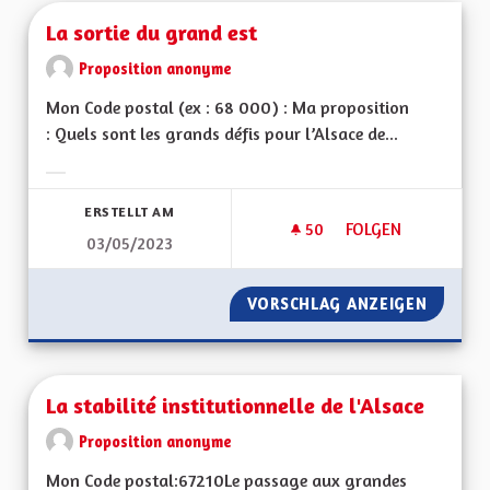
La sortie du grand est
Proposition anonyme
Mon Code postal (ex : 68 000) : Ma proposition
: Quels sont les grands défis pour l’Alsace de...
Ergebnisse nach Kategorie filtern:
ERSTELLT AM
50
50 FOLLOWER
FOLGEN
03/05/2023
LA SORTIE DU GRAN
VORSCHLAG ANZEIGEN
LA SOR
La stabilité institutionnelle de l'Alsace
Proposition anonyme
Mon Code postal:67210Le passage aux grandes