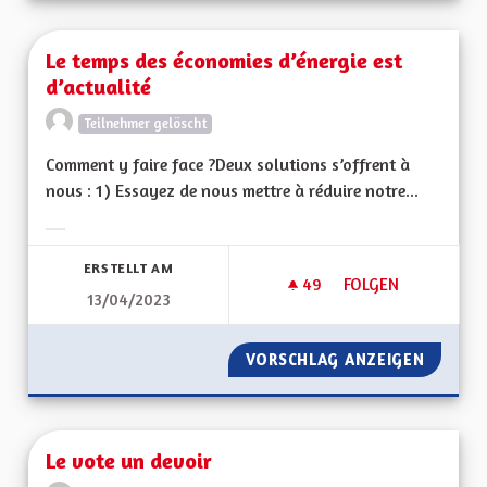
Le temps des économies d’énergie est
d’actualité
Teilnehmer gelöscht
Comment y faire face ?Deux solutions s’offrent à
nous : 1) Essayez de nous mettre à réduire notre...
Ergebnisse nach Kategorie filtern:
ERSTELLT AM
49
49 FOLLOWER
FOLGEN
13/04/2023
LE TEMPS DES ÉCON
VORSCHLAG ANZEIGEN
LE TEM
Le vote un devoir