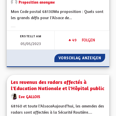
Proposition anonyme
Mon Code postal 68130Ma proposition : Quels sont
les grands défis pour l’Alsace de...
Ergebnisse nach Kategorie filtern:
ERSTELLT AM
49
49 FOLLOWER
FOLGEN
05/05/2023
LE VOTE UN DEVOI
VORSCHLAG ANZEIGEN
LE VOT
Les revenus des radars affectés à
l'Education Nationale et l'Hôpital public
Eve GALLOIS
68160 et toute l'AlsaceAujourd'hui, les amendes des
radars sont affectées à la Sécurité Routière....