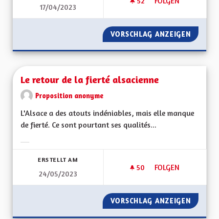
52
52 FOLLOWER
FOLGEN
17/04/2023
LE REPLI SUR SOI N
VORSCHLAG ANZEIGEN
LE REPL
Le retour de la fierté alsacienne
Proposition anonyme
L'Alsace a des atouts indéniables, mais elle manque
de fierté. Ce sont pourtant ses qualités...
Ergebnisse nach Kategorie filtern:
ERSTELLT AM
50
50 FOLLOWER
FOLGEN
24/05/2023
LE RETOUR DE LA F
VORSCHLAG ANZEIGEN
LE RETO