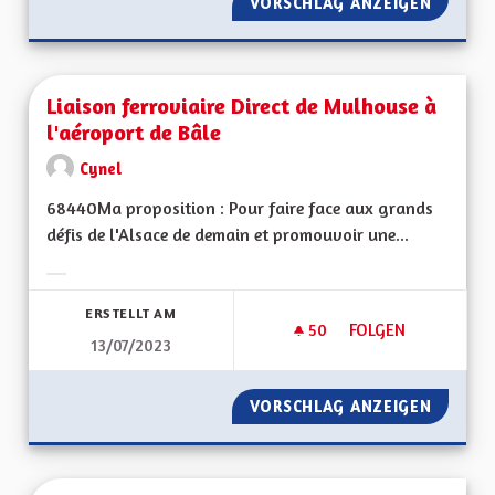
VORSCHLAG ANZEIGEN
LES ZF
Liaison ferroviaire Direct de Mulhouse à
l'aéroport de Bâle
Cynel
68440Ma proposition : Pour faire face aux grands
défis de l'Alsace de demain et promouvoir une...
Ergebnisse nach Kategorie filtern:
ERSTELLT AM
50
50 FOLLOWER
FOLGEN
13/07/2023
LIAISON FERROVIAI
VORSCHLAG ANZEIGEN
LIAISO