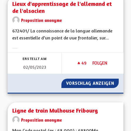
Lieux d'apprentissage de l'allemand et
de l'alsacien
Proposition anonyme
672401/ La connaissance de la langue allemande
est essentielle d'un point de vue frontalier, sur...
Ergebnisse nach Kategorie filtern:
ERSTELLT AM
49
49 FOLLOWER
FOLGEN
02/05/2023
LIEUX D'APPRENTIS
VORSCHLAG ANZEIGEN
LIEUX D
Ligne de train Mulhouse Fribourg
Proposition anonyme
Mon Code postal (ex : 68 000) : 68800Ma