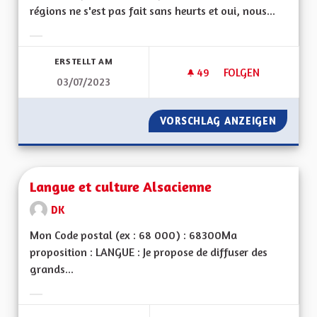
régions ne s'est pas fait sans heurts et oui, nous...
Ergebnisse nach Kategorie filtern:
ERSTELLT AM
49
49 FOLLOWER
FOLGEN
03/07/2023
LA STABILITÉ INSTI
VORSCHLAG ANZEIGEN
LA STAB
Langue et culture Alsacienne
DK
Mon Code postal (ex : 68 000) : 68300Ma
proposition : LANGUE : Je propose de diffuser des
grands...
Ergebnisse nach Kategorie filtern: