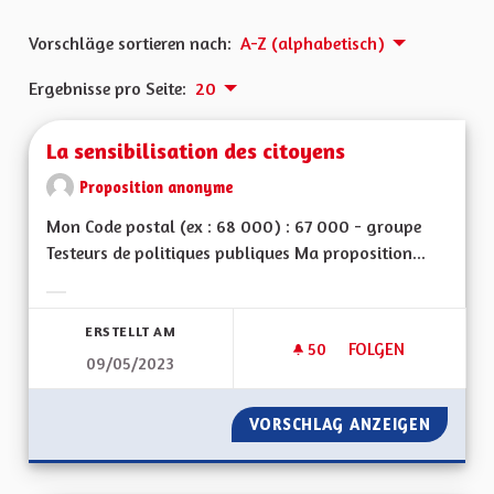
Vorschläge sortieren nach:
A-Z (alphabetisch)
Ergebnisse pro Seite:
20
La sensibilisation des citoyens
Proposition anonyme
Mon Code postal (ex : 68 000) : 67 000 - groupe
Testeurs de politiques publiques Ma proposition...
Ergebnisse nach Kategorie filtern:
ERSTELLT AM
50
50 FOLLOWER
FOLGEN
09/05/2023
LA SENSIBILISATIO
VORSCHLAG ANZEIGEN
LA SENS