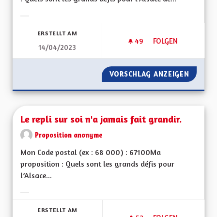
Ergebnisse nach Kategorie filtern:
ERSTELLT AM
49
49 FOLLOWER
FOLGEN
14/04/2023
LE PATOIS DOIT ÊT
VORSCHLAG ANZEIGEN
LE PATO
Le repli sur soi n'a jamais fait grandir.
Proposition anonyme
Mon Code postal (ex : 68 000) : 67100Ma
proposition : Quels sont les grands défis pour
l’Alsace...
Ergebnisse nach Kategorie filtern:
ERSTELLT AM