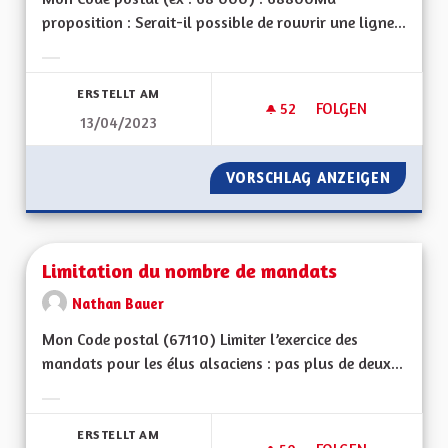
proposition : Serait-il possible de rouvrir une ligne...
Ergebnisse nach Kategorie filtern:
ERSTELLT AM
52
52 FOLLOWER
FOLGEN
13/04/2023
LIGNE DE TRAIN M
VORSCHLAG ANZEIGEN
LIGNE 
Limitation du nombre de mandats
Nathan Bauer
Mon Code postal (67110) Limiter l’exercice des
mandats pour les élus alsaciens : pas plus de deux...
Ergebnisse nach Kategorie filtern:
ERSTELLT AM