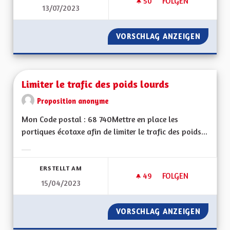
50
50 FOLLOWER
FOLGEN
13/07/2023
LIMITATION DU NO
VORSCHLAG ANZEIGEN
LIMITA
Limiter le trafic des poids lourds
Proposition anonyme
Mon Code postal : 68 740Mettre en place les
portiques écotaxe afin de limiter le trafic des poids...
Ergebnisse nach Kategorie filtern:
ERSTELLT AM
49
49 FOLLOWER
FOLGEN
15/04/2023
LIMITER LE TRAFIC
VORSCHLAG ANZEIGEN
LIMITER