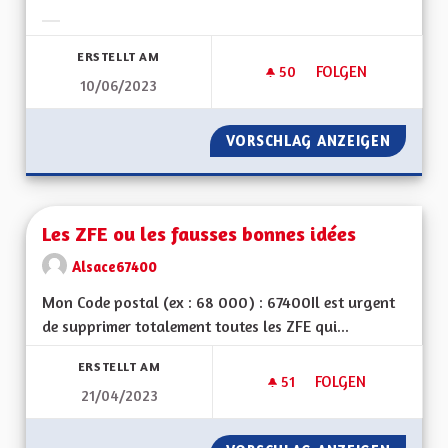
Ergebnisse nach Kategorie filtern:
ERSTELLT AM
50
50 FOLLOWER
FOLGEN
10/06/2023
LES REVENUS DES R
VORSCHLAG ANZEIGEN
LES RE
Les ZFE ou les fausses bonnes idées
Alsace67400
Mon Code postal (ex : 68 000) : 67400Il est urgent
de supprimer totalement toutes les ZFE qui...
ERSTELLT AM
51
51 FOLLOWER
FOLGEN
21/04/2023
LES ZFE OU LES FA