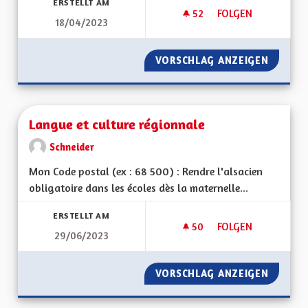
ERSTELLT AM
52
52 FOLLOWER
FOLGEN
18/04/2023
LANGUE ET CULTUR
VORSCHLAG ANZEIGEN
LANGUE
Langue et culture régionnale
Schneider
Mon Code postal (ex : 68 500) : Rendre l'alsacien
obligatoire dans les écoles dès la maternelle...
ERSTELLT AM
50
50 FOLLOWER
FOLGEN
29/06/2023
LANGUE ET CULTUR
VORSCHLAG ANZEIGEN
LANGUE