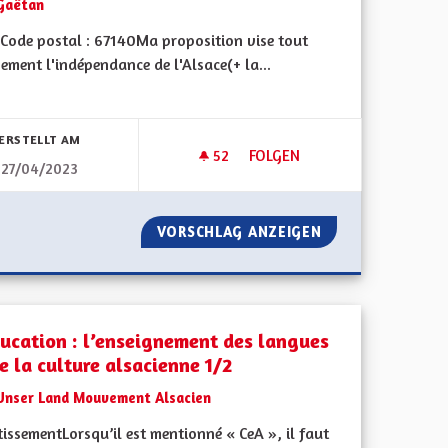
Gaëtan
Code postal : 67140Ma proposition vise tout
ment l'indépendance de l'Alsace(+ la...
bnisse nach Kategorie filtern:
ERSTELLT AM
52
52 FOLLOWER
FOLGEN
27/04/2023
DU SOCIAL
L'INDÉPENDANCE COMPLÈTE D
DES MÉTIERS DU SOCIAL
VORSCHLAG ANZEIGEN
L'INDÉPENDANCE
ducation : l’enseignement des langues
e la culture alsacienne 1/2
Unser Land Mouvement Alsacien
issementLorsqu’il est mentionné « CeA », il faut