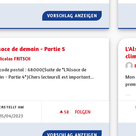
VORSCHLAG ANZEIGEN
L'ALSACE DE DEMA
sace de demain - Partie 5
L'A
cli
Nicolas FRITSCH
ode postal : 68000(Suite de "L’Alsace de
n - Partie 4")Chers lecteursIl est important...
Mon C
premi
bnisse nach Kategorie filtern:
Erge
ERSTELLT AM
58
58 FOLLOWER
FOLGEN
15/04/2023
L'ALSACE DE DEMAIN - PARTIE 
VORSCHLAG ANZEIGEN
L'ALSACE DE DEMA