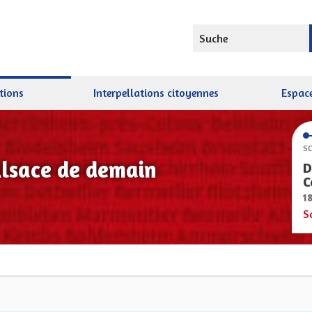
Suche
tions
Interpellations citoyennes
Espace
SC
Alsace de demain
D
C
1
S