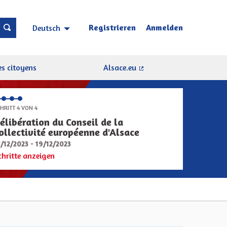
Registrieren
Anmelden
Deutsch
Choisir la langue
Sprache wählen
s citoyens
Alsace.eu
(Externer Link)
HRITT 4 VON 4
élibération du Conseil de la
ollectivité européenne d'Alsace
8/12/2023 - 19/12/2023
chritte anzeigen