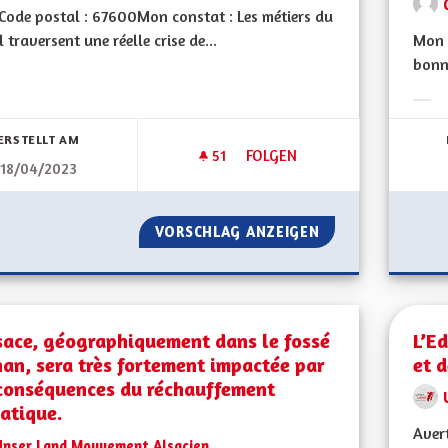
ode postal : 67600Mon constat : Les métiers du
l traversent une réelle crise de...
Mon 
bonne
bnisse nach Kategorie filtern:
Erge
ERSTELLT AM
51
51 FOLLOWER
FOLGEN
18/04/2023
L'ATTRACTIVITÉ DES MÉTIERS 
VORSCHLAG ANZEIGEN
L'ATTRACTIVITÉ 
sace, géographiquement dans le fossé
L’E
an, sera très fortement impactée par
et d
 conséquences du réchauffement
atique.
Avert
Unser Land Mouvement Alsacien