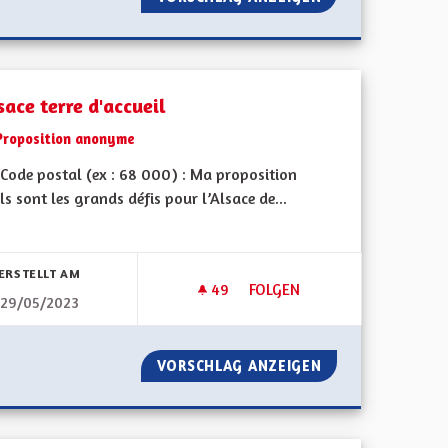
sace terre d'accueil
Proposition anonyme
Code postal (ex : 68 000) : Ma proposition
ls sont les grands défis pour l’Alsace de...
bnisse nach Kategorie filtern:
ERSTELLT AM
49
49 FOLLOWER
FOLGEN
29/05/2023
MMUNE
L'ALSACE TERRE D'ACCUEIL
 VISION COMMUNE
VORSCHLAG ANZEIGEN
L'ALSACE TERRE 