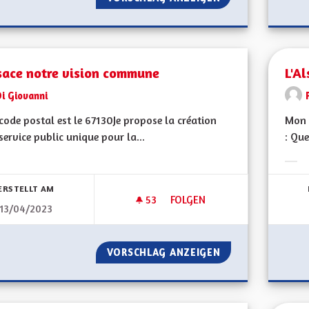
sace notre vision commune
L'Al
i Giovanni
ode postal est le 67130Je propose la création
Mon 
service public unique pour la...
: Que
bnisse nach Kategorie filtern:
Erge
ERSTELLT AM
53
53 FOLLOWER
FOLGEN
13/04/2023
L'ALSACE NOTRE VISION CO
VORSCHLAG ANZEIGEN
L'ALSACE NOTRE