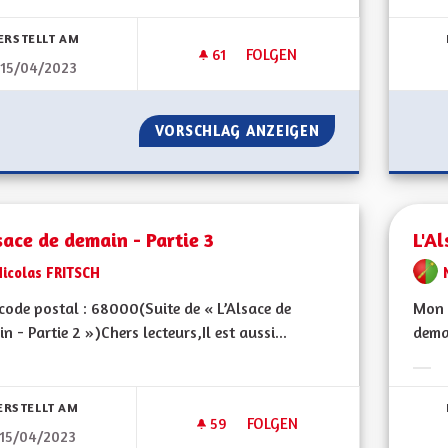
bnisse nach Kategorie filtern:
Erge
ERSTELLT AM
61
61 FOLLOWER
FOLGEN
15/04/2023
L'ALSACE DE DEMAIN - PARTIE 
VORSCHLAG ANZEIGEN
L'ALSACE DE DEMA
sace de demain - Partie 3
L'Al
Nicolas FRITSCH
ode postal : 68000(Suite de « L’Alsace de
Mon 
n - Partie 2 »)Chers lecteurs,Il est aussi...
demai
bnisse nach Kategorie filtern:
Erge
ERSTELLT AM
59
59 FOLLOWER
FOLGEN
15/04/2023
L'ALSACE DE DEMAIN - PARTIE 