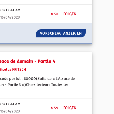
bnisse nach Kategorie filtern:
ERSTELLT AM
58
58 FOLLOWER
FOLGEN
15/04/2023
1
L'ALSACE DE DEMAIN - PARTIE 
IN - PARTIE 1
VORSCHLAG ANZEIGEN
L'ALSACE DE DEMA
sace de demain - Partie 4
Nicolas FRITSCH
code postal : 68000(Suite de « L’Alsace de
n - Partie 3 »)Chers lecteurs,Toutes les...
bnisse nach Kategorie filtern:
ERSTELLT AM
59
59 FOLLOWER
FOLGEN
15/04/2023
3
L'ALSACE DE DEMAIN - PARTIE