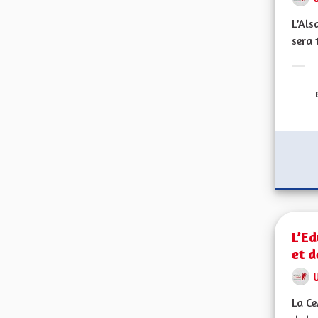
L’Als
sera 
Erge
L’Ed
et d
La Ce