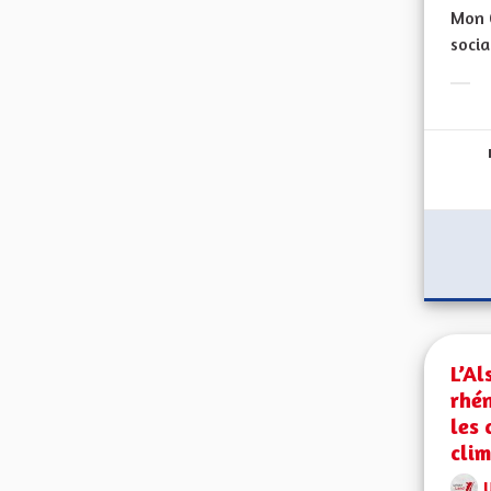
Mon C
socia
Erge
L’Al
rhén
les
clim