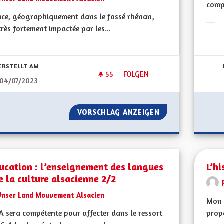
compr
ace, géographiquement dans le fossé rhénan,
très fortement impactée par les...
Erge
bnisse nach Kategorie filtern:
ERSTELLT AM
55
55 FOLLOWER
FOLGEN
04/07/2023
L’ALSACE, GÉOGRAPHIQUEMEN
VORSCHLAG ANZEIGEN
L’ALSACE, GÉOG
ucation : l’enseignement des langues
L’hi
e la culture alsacienne 2/2
Unser Land Mouvement Alsacien
Mon 
A sera compétente pour affecter dans le ressort
propo