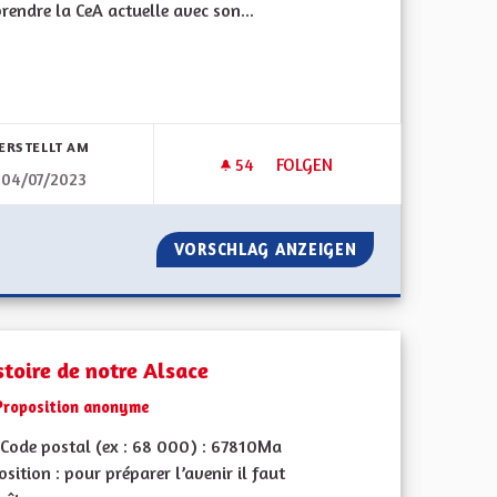
endre la CeA actuelle avec son...
bnisse nach Kategorie filtern:
ERSTELLT AM
54
54 FOLLOWER
FOLGEN
04/07/2023
T DANS LE FOSSÉ RHÉNAN, SERA TRÈS FORTEMENT IMPACTÉE PAR 
L’EDUCATION : L’ENSEIGNEME
RAPHIQUEMENT DANS LE FOSSÉ RHÉNAN, SERA TRÈS FORTEMEN
VORSCHLAG ANZEIGEN
L’EDUCATION : L
stoire de notre Alsace
Proposition anonyme
Code postal (ex : 68 000) : 67810Ma
sition : pour préparer l’avenir il faut