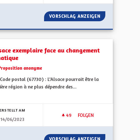
IN - PARTIE 3
VORSCHLAG ANZEIGEN
L'ALSACE DE DEMA
lsace exemplaire face au changement
matique
Proposition anonyme
ode postal (67730) : L'Alsace pourrait être la
ère région à ne plus dépendre des...
bnisse nach Kategorie filtern:
ERSTELLT AM
49
49 FOLLOWER
FOLGEN
14/06/2023
5
L'ALSACE EXEMPLAIRE FACE 
IN - PARTIE 5
VORSCHLAG ANZEIGEN
L'ALSACE EXEMP