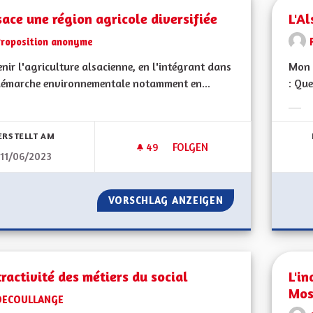
sace une région agricole diversifiée
L'Al
Proposition anonyme
nir l'agriculture alsacienne, en l'intégrant dans
Mon 
démarche environnementale notamment en...
: Que
bnisse nach Kategorie filtern:
Erge
ERSTELLT AM
49
49 FOLLOWER
FOLGEN
11/06/2023
L'ALSACE UNE RÉGION AGRICO
VORSCHLAG ANZEIGEN
L'ALSACE UNE RÉ
tractivité des métiers du social
L'i
Mos
DECOULLANGE