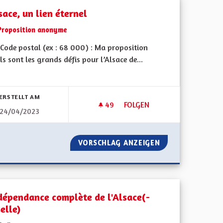
sace, un lien éternel
Proposition anonyme
Code postal (ex : 68 000) : Ma proposition
ls sont les grands défis pour l’Alsace de...
bnisse nach Kategorie filtern:
ERSTELLT AM
49
49 FOLLOWER
FOLGEN
24/04/2023
LE DIVERSIFIÉE
L'ALSACE, UN LIEN ÉTERNEL
GION AGRICOLE DIVERSIFIÉE
VORSCHLAG ANZEIGEN
L'ALSACE, UN LI
ndépendance complète de l'Alsace(-
elle)