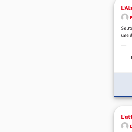
L'Al
Soute
une 
Erge
L'at