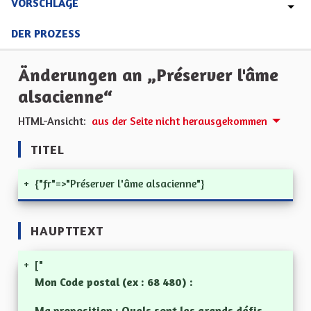
VORSCHLÄGE
DER PROZESS
Änderungen an „Préserver l'âme
alsacienne“
HTML-Ansicht:
aus der Seite nicht herausgekommen
TITEL
+
{"fr"=>"Préserver l'âme alsacienne"}
HAUPTTEXT
+
["
Mon Code postal (ex : 68 480) :
Ma proposition : Quels sont les grands défis