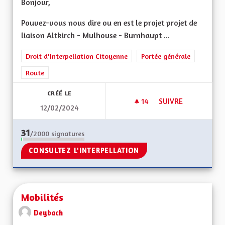
Bonjour,
Pouvez-vous nous dire ou en est le projet projet de
liaison Altkirch - Mulhouse - Burnhaupt ...
Droit d'Interpellation Citoyenne
Portée générale
Route
CRÉÉ LE
14
14 ABONNÉS
SUIVRE
12/02/2024
POUR LE PROJET DE
31
/2000
signatures
CONSULTEZ L'INTERPELLATION
Mobilités
Deybach