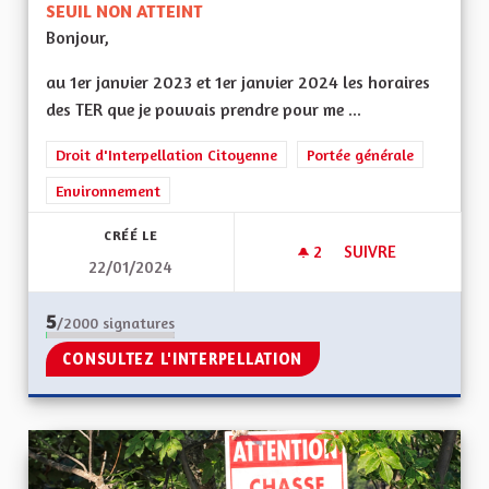
SEUIL NON ATTEINT
Bonjour,
au 1er janvier 2023 et 1er janvier 2024 les horaires
des TER que je pouvais prendre pour me ...
Droit d'Interpellation Citoyenne
Portée générale
Environnement
CRÉÉ LE
2
2 ABONNÉS
SUIVRE
22/01/2024
MOBILITÉS
5
/2000
signatures
CONSULTEZ L'INTERPELLATION