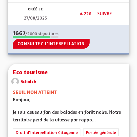
CRÉÉ LE
226
226 ABONNÉS
SUIVRE
27/08/2025
SCOLARISATION DES
1667
/2000
signatures
CONSULTEZ L'INTERPELLATION
Eco tourisme
Schalck
SEUIL NON ATTEINT
Bonjour,
Je suis devenu fan des balades en forêt noire. Notre
territoire perd de la vitesse par rappo...
Droit d'Interpellation Citoyenne
Portée générale