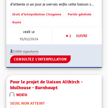
d’attente si un jour je verrais enfin cette liaison s...
Droit d'Interpellation Citoyenne
Portée générale
Route
CRÉÉ LE
2
2 ABONNÉS
SUIVRE
19/02/2024
PROJET DE LIAISON
2
/2000
signatures
CONSULTEZ L'INTERPELLATION
Pour le projet de liaison Altkirch -
Mulhouse - Burnhaupt
WERTH
SEUIL NON ATTEINT