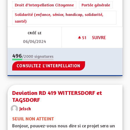
Droit d'Interpellation Citoyenne
Portée générale
Solidarité (enfance, sénior, handicap, solidarité,
santé)
CRÉÉ LE
51
51 ABONNÉS
SUIVRE
06/06/2024
CEA SOLIDAIRE : E
496
/2000
signatures
CONSULTEZ L'INTERPELLATION
Deviation RD 419 WITTERSDORF et
TAGSDORF
Jelsch
SEUIL NON ATTEINT
Bonjour, pouvez-vous nous dire si ce projet sera un