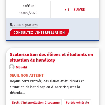
CRÉÉ LE
1
1 ABONNÉ
SUIVRE
14/09/2025
ENFANTS HANDICA
3
/2000
signatures
CONSULTEZ L'INTERPELLATION
Scolarisation des élèves et étudiants en
situation de handicap
Mouaki
SEUIL NON ATTEINT
Depuis cette rentrée, des élèves et étudiants en
situation de handicap en Alsace risquent la
déscola...
Droit d'Interpellation Citoyenne
Portée générale