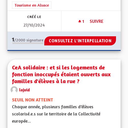
Tourisme en Alsace
CRÉÉ LE
1
1 ABONNÉ
SUIVRE
27/10/2024
ECO TOURISME
1
/2000
signature
CONSULTEZ L'INTERPELLATION
CeA solidaire : et si les logements de
fonction inoccupés étaient ouverts aux
familles d'élèves à la rue ?
lojvid
SEUIL NON ATTEINT
Chaque année, plusieurs familles d’élèves
scolarisé.e.s sur le territoire de la Collectivité
europée...