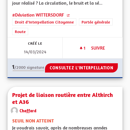
jour réalisé ? La circulation, le bruit et la sé...
#Déviation WITTERSDORF
(Lien externe)
Droit d'Interpellation Citoyenne
Portée générale
Route
CRÉÉ LE
1
1 ABONNÉ
SUIVRE
14/03/2024
DEVIATION RD 419
1
/2000
signature
CONSULTEZ L'INTERPELLATION
Projet de liaison routière entre Altkirch
et A36
Chaffard
SEUIL NON ATTEINT
Je voudrais savoir, après de nombreuses années