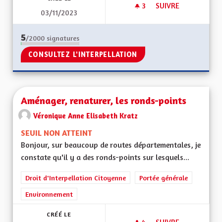
3
3 ABONNÉS
SUIVRE
03/11/2023
DIFFUSION GRATUITE
5
/2000
signatures
CONSULTEZ L'INTERPELLATION
Aménager, renaturer, les ronds-points
Véronique Anne Elisabeth Kratz
SEUIL NON ATTEINT
Bonjour, sur beaucoup de routes départementales, je
constate qu'il y a des ronds-points sur lesquels...
Droit d'Interpellation Citoyenne
Portée générale
Environnement
CRÉÉ LE