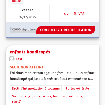
Route
CRÉÉ LE
2
2 ABONNÉS
SUIVRE
17/12/2025
R-PASS TAXE POIDS
1
/2000
signature
CONSULTEZ L'INTERPELLATION
enfants handicapés
Fest
SEUIL NON ATTEINT
J'ai dans mon entourage une famille qui a un enfant
handicapé qui jusqu'à présent était emmené par u...
Droit d'Interpellation Citoyenne
Portée générale
Solidarité (enfance, sénior, handicap, solidarité,
santé)