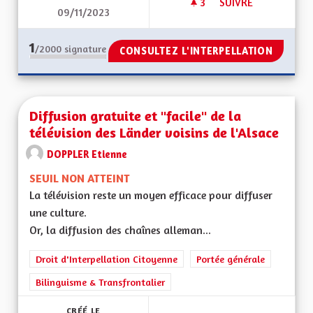
3
3 ABONNÉS
SUIVRE
09/11/2023
CALENDRIER CENTR
1
/2000
signature
CONSULTEZ L'INTERPELLATION
Diffusion gratuite et "facile" de la
télévision des Länder voisins de l'Alsace
DOPPLER Etienne
SEUIL NON ATTEINT
La télévision reste un moyen efficace pour diffuser
une culture.
Or, la diffusion des chaînes alleman...
Droit d'Interpellation Citoyenne
Portée générale
Bilinguisme & Transfrontalier
CRÉÉ LE