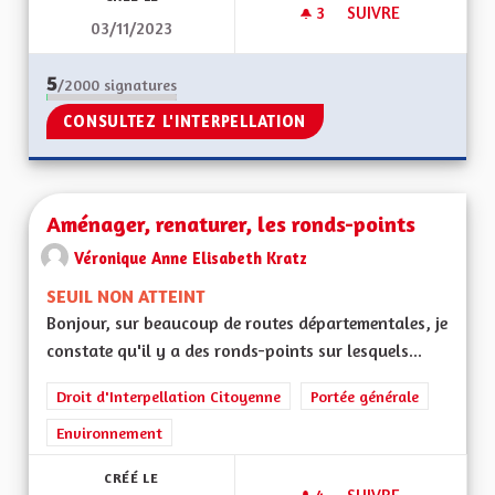
3
3 ABONNÉS
SUIVRE
03/11/2023
DIFFUSION GRATUITE
5
/2000
signatures
CONSULTEZ L'INTERPELLATION
Aménager, renaturer, les ronds-points
Véronique Anne Elisabeth Kratz
SEUIL NON ATTEINT
Bonjour, sur beaucoup de routes départementales, je
constate qu'il y a des ronds-points sur lesquels...
Droit d'Interpellation Citoyenne
Portée générale
Environnement
CRÉÉ LE