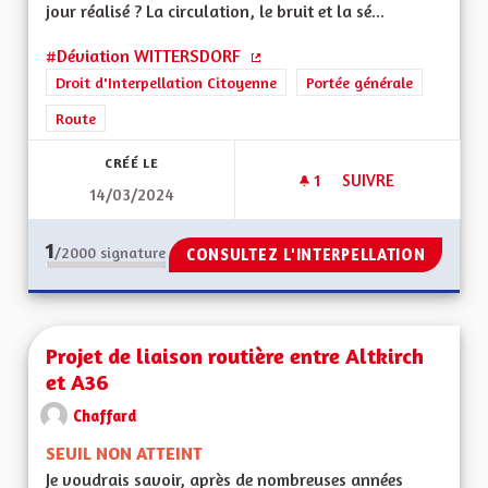
jour réalisé ? La circulation, le bruit et la sé...
#Déviation WITTERSDORF
(Lien externe)
Droit d'Interpellation Citoyenne
Portée générale
Route
CRÉÉ LE
1
1 ABONNÉ
SUIVRE
14/03/2024
DEVIATION RD 419
1
/2000
signature
CONSULTEZ L'INTERPELLATION
Projet de liaison routière entre Altkirch
et A36
Chaffard
SEUIL NON ATTEINT
Je voudrais savoir, après de nombreuses années