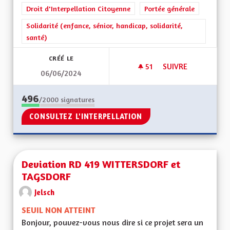
Droit d'Interpellation Citoyenne
Portée générale
Solidarité (enfance, sénior, handicap, solidarité,
santé)
CRÉÉ LE
51
51 ABONNÉS
SUIVRE
06/06/2024
CEA SOLIDAIRE : E
496
/2000
signatures
CONSULTEZ L'INTERPELLATION
Deviation RD 419 WITTERSDORF et
TAGSDORF
Jelsch
SEUIL NON ATTEINT
Bonjour, pouvez-vous nous dire si ce projet sera un