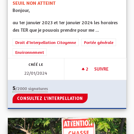
SEUIL NON ATTEINT
Bonjour,
au 1er janvier 2023 et 1er janvier 2024 les horaires
des TER que je pouvais prendre pour me ...
Droit d'Interpellation Citoyenne
Portée générale
Environnement
CRÉÉ LE
2
2 ABONNÉS
SUIVRE
22/01/2024
MOBILITÉS
5
/2000
signatures
CONSULTEZ L'INTERPELLATION