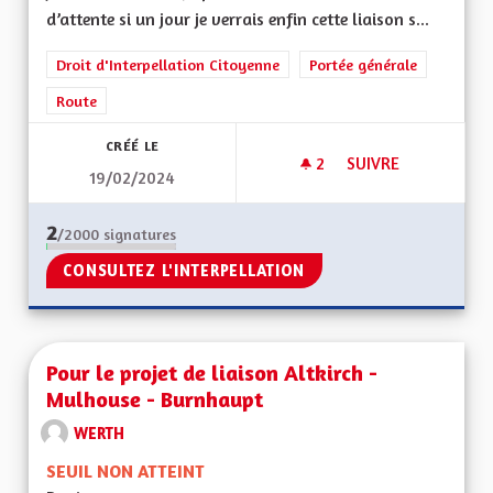
d’attente si un jour je verrais enfin cette liaison s...
Droit d'Interpellation Citoyenne
Portée générale
Route
CRÉÉ LE
2
2 ABONNÉS
SUIVRE
19/02/2024
PROJET DE LIAISON
2
/2000
signatures
CONSULTEZ L'INTERPELLATION
Pour le projet de liaison Altkirch -
Mulhouse - Burnhaupt
WERTH
SEUIL NON ATTEINT