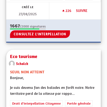
CRÉÉ LE
226
226 ABONNÉS
SUIVRE
27/08/2025
SCOLARISATION DES
1667
/2000
signatures
CONSULTEZ L'INTERPELLATION
Eco tourisme
Schalck
SEUIL NON ATTEINT
Bonjour,
Je suis devenu fan des balades en forêt noire. Notre
territoire perd de la vitesse par rappo...
Droit d'Interpellation Citoyenne
Portée générale