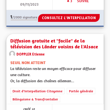
3
3 ABONNÉS
SUIVRE
09/11/2023
CALENDRIER CENTR
1
/2000
signature
CONSULTEZ L'INTERPELLATION
Diffusion gratuite et "facile" de la
télévision des Länder voisins de l'Alsace
DOPPLER Etienne
SEUIL NON ATTEINT
La télévision reste un moyen efficace pour diffuser
une culture.
Or, la diffusion des chaînes alleman...
Droit d'Interpellation Citoyenne
Portée générale
Bilinguisme & Transfrontalier
CRÉÉ LE