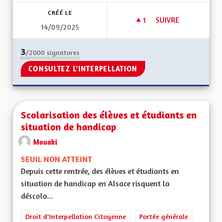
CRÉÉ LE
1
1 ABONNÉ
SUIVRE
14/09/2025
ENFANTS HANDICA
3
/2000
signatures
CONSULTEZ L'INTERPELLATION
Scolarisation des élèves et étudiants en
situation de handicap
Mouaki
SEUIL NON ATTEINT
Depuis cette rentrée, des élèves et étudiants en
situation de handicap en Alsace risquent la
déscola...
Droit d'Interpellation Citoyenne
Portée générale