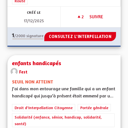
Route
CRÉÉ LE
2
2 ABONNÉS
SUIVRE
17/12/2025
R-PASS TAXE POIDS
1
/2000
signature
CONSULTEZ L'INTERPELLATION
enfants handicapés
Fest
SEUIL NON ATTEINT
J'ai dans mon entourage une famille qui a un enfant
handicapé qui jusqu'à présent était emmené par u...
Droit d'Interpellation Citoyenne
Portée générale
Solidarité (enfance, sénior, handicap, solidarité,
santé)