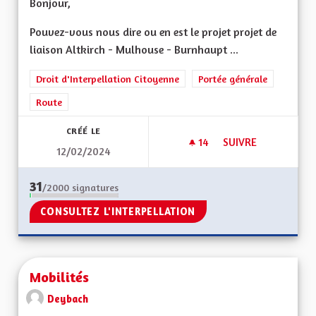
Bonjour,
Pouvez-vous nous dire ou en est le projet projet de
liaison Altkirch - Mulhouse - Burnhaupt ...
Droit d'Interpellation Citoyenne
Portée générale
Route
CRÉÉ LE
14
14 ABONNÉS
SUIVRE
12/02/2024
POUR LE PROJET DE
31
/2000
signatures
CONSULTEZ L'INTERPELLATION
Mobilités
Deybach