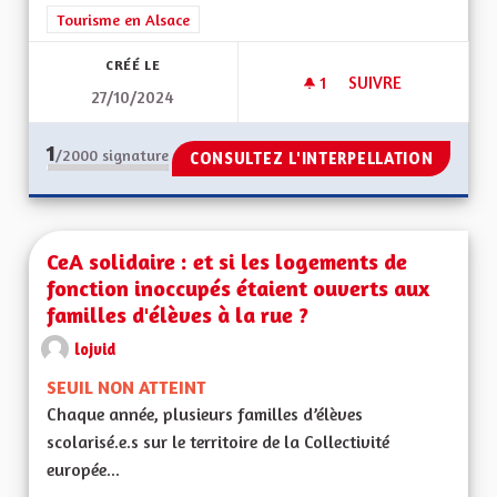
Tourisme en Alsace
CRÉÉ LE
1
1 ABONNÉ
SUIVRE
27/10/2024
ECO TOURISME
1
/2000
signature
CONSULTEZ L'INTERPELLATION
CeA solidaire : et si les logements de
fonction inoccupés étaient ouverts aux
familles d'élèves à la rue ?
lojvid
SEUIL NON ATTEINT
Chaque année, plusieurs familles d’élèves
scolarisé.e.s sur le territoire de la Collectivité
europée...