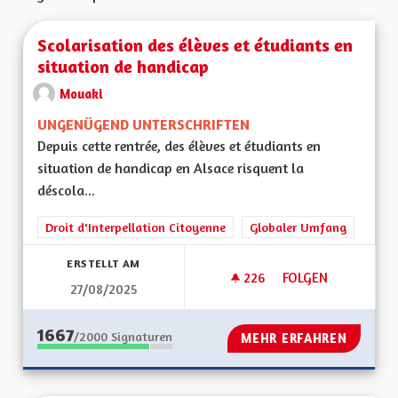
Scolarisation des élèves et étudiants en
situation de handicap
Mouaki
UNGENÜGEND UNTERSCHRIFTEN
Depuis cette rentrée, des élèves et étudiants en
situation de handicap en Alsace risquent la
déscola...
Droit d'Interpellation Citoyenne
Globaler Umfang
ERSTELLT AM
226
226 FOLLOWER
FOLGEN
27/08/2025
SCOLARISATION DES
1667
/2000
Signaturen
MEHR ERFAHREN