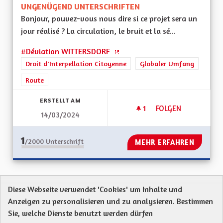
UNGENÜGEND UNTERSCHRIFTEN
Bonjour, pouvez-vous nous dire si ce projet sera un
jour réalisé ? La circulation, le bruit et la sé...
#Déviation WITTERSDORF
(Externer Link)
Droit d'Interpellation Citoyenne
Globaler Umfang
Route
ERSTELLT AM
1
1 FOLLOWER
FOLGEN
14/03/2024
DEVIATION RD 419
1
/2000
Unterschrift
MEHR ERFAHREN
Diese Webseite verwendet 'Cookies' um Inhalte und
Anzeigen zu personalisieren und zu analysieren. Bestimmen
Protection des Données
Charte de contribution
Sie, welche Dienste benutzt werden dürfen
Mentions légales
Was sind Gremien?