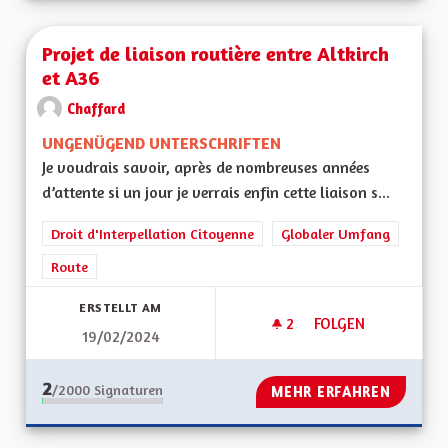
Projet de liaison routière entre Altkirch
et A36
Chaffard
UNGENÜGEND UNTERSCHRIFTEN
Je voudrais savoir, après de nombreuses années
d’attente si un jour je verrais enfin cette liaison s...
Droit d'Interpellation Citoyenne
Globaler Umfang
Route
ERSTELLT AM
2
2 FOLLOWER
FOLGEN
19/02/2024
PROJET DE LIAISON
2
/2000
Signaturen
MEHR ERFAHREN