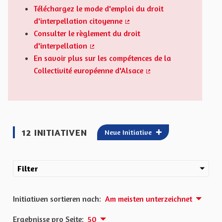
Téléchargez le mode d'emploi du droit
d'interpellation citoyenne
(Externer Link)
Consulter le règlement du droit
d'interpellation
(Externer Link)
En savoir plus sur les compétences de la
Collectivité européenne d'Alsace
(Externer Link)
12 INITIATIVEN
Neue Initiative
Filter
Initiativen sortieren nach:
Am meisten unterzeichnet
Ergebnisse pro Seite:
50