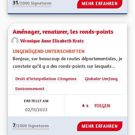
31
/2000
Signaturen
MEHR ERFAHREN
Aménager, renaturer, les ronds-points
Véronique Anne Elisabeth Kratz
UNGENÜGEND UNTERSCHRIFTEN
Bonjour, sur beaucoup de routes départementales, je
constate qu'il y a des ronds-points sur lesquels...
Droit d'Interpellation Citoyenne
Globaler Umfang
Environnement
ERSTELLT AM
4
4 FOLLOWER
FOLGEN
02/11/2023
AMÉNAGER, RENAT
7
/2000
Signaturen
MEHR ERFAHREN