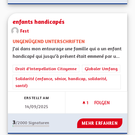
enfants handicapés
Fest
UNGENÜGEND UNTERSCHRIFTEN
J'ai dans mon entourage une famille qui a un enfant
handicapé qui jusqu'à présent était emmené par u...
Droit d'Interpellation Citoyenne
Globaler Umfang
Solidarité (enfance, sénior, handicap, solidarité,
santé)
ERSTELLT AM
1
1 FOLLOWER
FOLGEN
14/09/2025
ENFANTS HANDICA
3
/2000
Signaturen
MEHR ERFAHREN