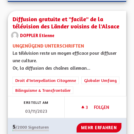
Diffusion gratuite et "facile" de la
télévision des Länder voisins de l'Alsace
DOPPLER Etienne
UNGENÜGEND UNTERSCHRIFTEN
La télévision reste un moyen efficace pour diffuser
une culture.
Or, la diffusion des chaînes alleman...
Droit d'Interpellation Citoyenne
Globaler Umfang
Bilinguisme & Transfrontalier
ERSTELLT AM
3
3 FOLLOWER
FOLGEN
03/11/2023
DIFFUSION GRATUIT
5
/2000
Signaturen
MEHR ERFAHREN