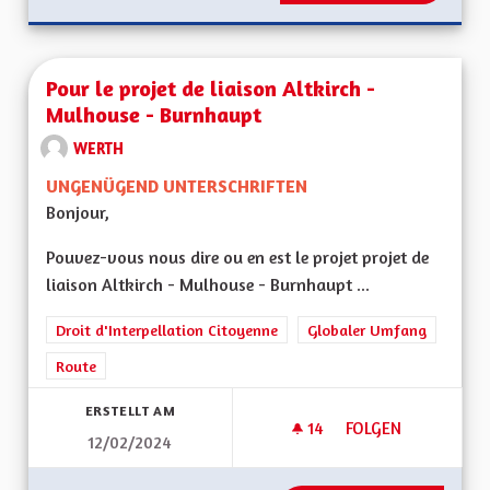
Pour le projet de liaison Altkirch -
Mulhouse - Burnhaupt
WERTH
UNGENÜGEND UNTERSCHRIFTEN
Bonjour,
Pouvez-vous nous dire ou en est le projet projet de
liaison Altkirch - Mulhouse - Burnhaupt ...
Droit d'Interpellation Citoyenne
Globaler Umfang
Route
ERSTELLT AM
14
14 FOLLOWER
FOLGEN
12/02/2024
POUR LE PROJET D