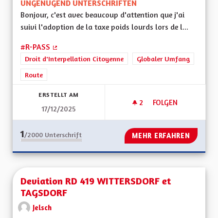
UNGENÜGEND UNTERSCHRIFTEN
Bonjour, c'est avec beaucoup d'attention que j'ai
suivi l'adoption de la taxe poids lourds lors de l...
#R-PASS
(Externer Link)
Droit d'Interpellation Citoyenne
Globaler Umfang
Route
ERSTELLT AM
2
2 FOLLOWER
FOLGEN
17/12/2025
R-PASS TAXE POID
1
/2000
Unterschrift
MEHR ERFAHREN
Deviation RD 419 WITTERSDORF et
TAGSDORF
Jelsch