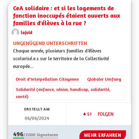
CeA solidaire : et si les logements de
fonction inoccupés étaient ouverts aux
familles d'élèves à la rue ?
lojvid
UNGENÜGEND UNTERSCHRIFTEN
Chaque année, plusieurs familles d’élèves
scolarisé.e.s sur le territoire de la Collectivité
europée...
Droit d'Interpellation Citoyenne
Globaler Umfang
Solidarité (enfance, sénior, handicap, solidarité,
santé)
ERSTELLT AM
51
51 FOLLOWER
FOLGEN
06/06/2024
CEA SOLIDAIRE : E
496
/2000
Signaturen
MEHR ERFAHREN