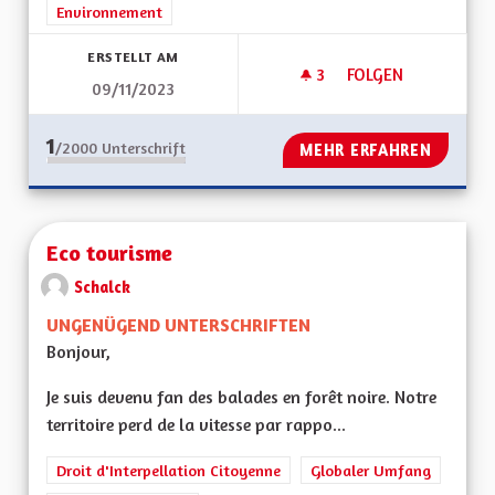
Environnement
ERSTELLT AM
3
3 FOLLOWER
FOLGEN
09/11/2023
CALENDRIER CENTR
1
/2000
Unterschrift
MEHR ERFAHREN
Eco tourisme
Schalck
UNGENÜGEND UNTERSCHRIFTEN
Bonjour,
Je suis devenu fan des balades en forêt noire. Notre
territoire perd de la vitesse par rappo...
Droit d'Interpellation Citoyenne
Globaler Umfang