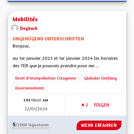
Mobilités
Deybach
UNGENÜGEND UNTERSCHRIFTEN
Bonjour,
au 1er janvier 2023 et 1er janvier 2024 les horaires
des TER que je pouvais prendre pour me ...
Droit d'Interpellation Citoyenne
Globaler Umfang
Environnement
ERSTELLT AM
2
2 FOLLOWER
FOLGEN
22/01/2024
MOBILITÉS
5
/2000
Signaturen
MEHR ERFAHREN