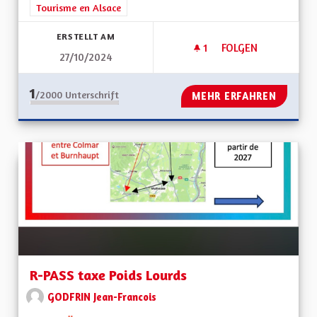
Tourisme en Alsace
ERSTELLT AM
1
1 FOLLOWER
FOLGEN
27/10/2024
ECO TOURISME
1
/2000
Unterschrift
MEHR ERFAHREN
R-PASS taxe Poids Lourds
GODFRIN Jean-Francois