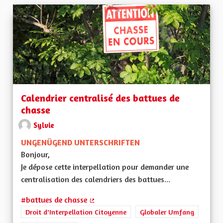
Calendrier centralisé des battues de
chasse
Sylvie
UNGENÜGEND UNTERSCHRIFTEN
Bonjour,
Je dépose cette interpellation pour demander une
centralisation des calendriers des battues...
#battues de chasse
(Externer Link)
Droit d'Interpellation Citoyenne
Globaler Umfang