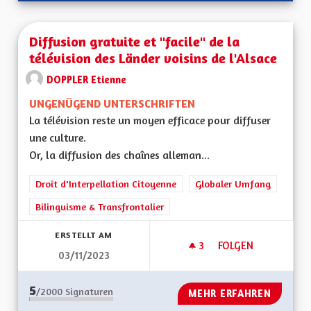
Diffusion gratuite et "facile" de la
télévision des Länder voisins de l'Alsace
DOPPLER Etienne
UNGENÜGEND UNTERSCHRIFTEN
La télévision reste un moyen efficace pour diffuser
une culture.
Or, la diffusion des chaînes alleman...
Droit d'Interpellation Citoyenne
Globaler Umfang
Bilinguisme & Transfrontalier
ERSTELLT AM
3
3 FOLLOWER
FOLGEN
03/11/2023
DIFFUSION GRATUIT
5
/2000
Signaturen
MEHR ERFAHREN