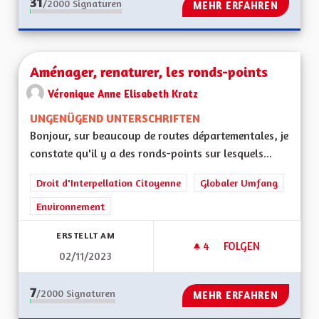
31
/2000
Signaturen
MEHR ERFAHREN
Aménager, renaturer, les ronds-points
Véronique Anne Elisabeth Kratz
UNGENÜGEND UNTERSCHRIFTEN
Bonjour, sur beaucoup de routes départementales, je
constate qu'il y a des ronds-points sur lesquels...
Droit d'Interpellation Citoyenne
Globaler Umfang
Environnement
ERSTELLT AM
4
4 FOLLOWER
FOLGEN
02/11/2023
AMÉNAGER, RENAT
7
/2000
Signaturen
MEHR ERFAHREN