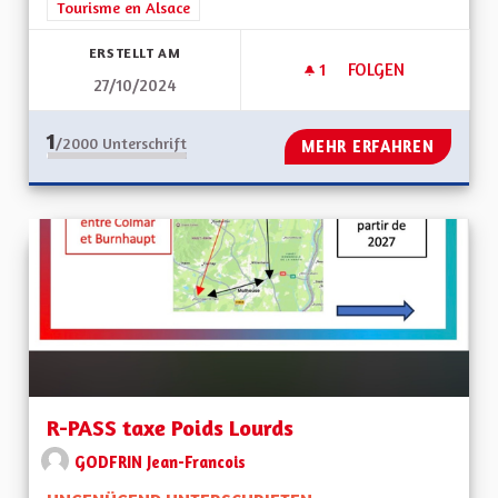
Tourisme en Alsace
ERSTELLT AM
1
1 FOLLOWER
FOLGEN
27/10/2024
ECO TOURISME
1
/2000
Unterschrift
MEHR ERFAHREN
R-PASS taxe Poids Lourds
GODFRIN Jean-Francois