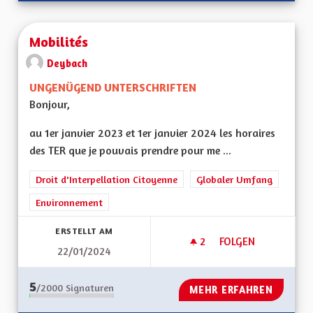
Mobilités
Deybach
UNGENÜGEND UNTERSCHRIFTEN
Bonjour,
au 1er janvier 2023 et 1er janvier 2024 les horaires
des TER que je pouvais prendre pour me ...
Droit d'Interpellation Citoyenne
Globaler Umfang
Environnement
ERSTELLT AM
2
2 FOLLOWER
FOLGEN
22/01/2024
MOBILITÉS
5
/2000
Signaturen
MEHR ERFAHREN