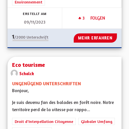
Environnement
ERSTELLT AM
3
3 FOLLOWER
FOLGEN
09/11/2023
CALENDRIER CENTR
1
/2000
Unterschrift
MEHR ERFAHREN
Eco tourisme
Schalck
UNGENÜGEND UNTERSCHRIFTEN
Bonjour,
Je suis devenu fan des balades en forêt noire. Notre
territoire perd de la vitesse par rappo...
Droit d'Interpellation Citoyenne
Globaler Umfang