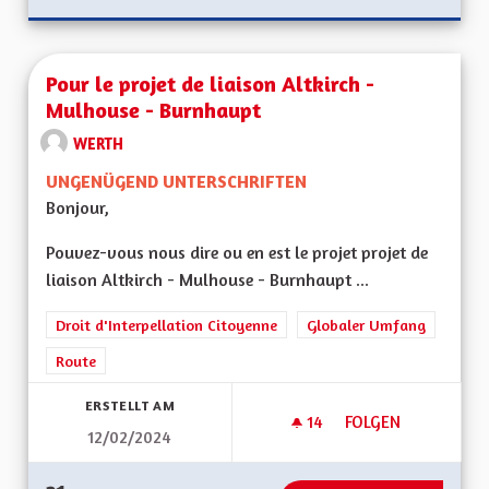
Pour le projet de liaison Altkirch -
Mulhouse - Burnhaupt
WERTH
UNGENÜGEND UNTERSCHRIFTEN
Bonjour,
Pouvez-vous nous dire ou en est le projet projet de
liaison Altkirch - Mulhouse - Burnhaupt ...
Droit d'Interpellation Citoyenne
Globaler Umfang
Route
ERSTELLT AM
14
14 FOLLOWER
FOLGEN
12/02/2024
POUR LE PROJET D