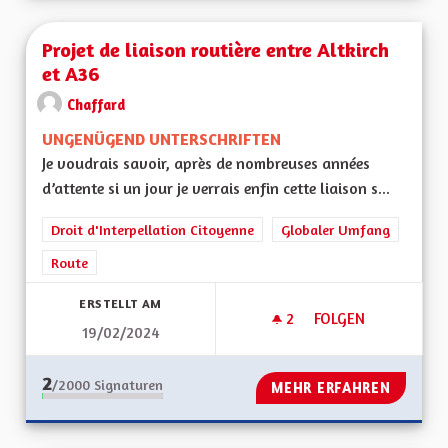
Projet de liaison routière entre Altkirch
et A36
Chaffard
UNGENÜGEND UNTERSCHRIFTEN
Je voudrais savoir, après de nombreuses années
d’attente si un jour je verrais enfin cette liaison s...
Droit d'Interpellation Citoyenne
Globaler Umfang
Route
ERSTELLT AM
2
2 FOLLOWER
FOLGEN
19/02/2024
PROJET DE LIAISON
2
/2000
Signaturen
MEHR ERFAHREN