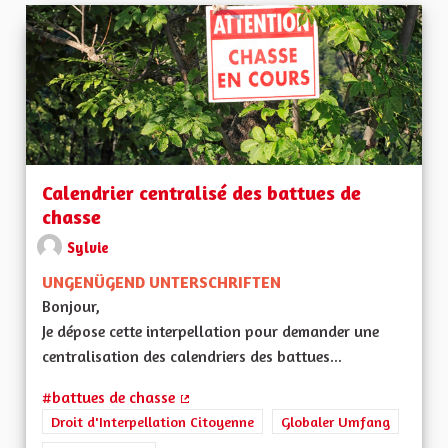
Calendrier centralisé des battues de
chasse
Sylvie
UNGENÜGEND UNTERSCHRIFTEN
Bonjour,
Je dépose cette interpellation pour demander une
centralisation des calendriers des battues...
#battues de chasse
(Externer Link)
Droit d'Interpellation Citoyenne
Globaler Umfang