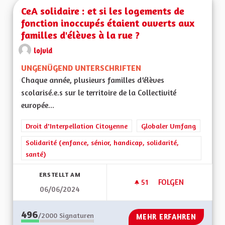
CeA solidaire : et si les logements de
fonction inoccupés étaient ouverts aux
familles d'élèves à la rue ?
lojvid
UNGENÜGEND UNTERSCHRIFTEN
Chaque année, plusieurs familles d’élèves
scolarisé.e.s sur le territoire de la Collectivité
europée...
Droit d'Interpellation Citoyenne
Globaler Umfang
Solidarité (enfance, sénior, handicap, solidarité,
santé)
ERSTELLT AM
51
51 FOLLOWER
FOLGEN
06/06/2024
CEA SOLIDAIRE : E
496
/2000
Signaturen
MEHR ERFAHREN