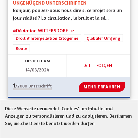
UNGENÜGEND UNTERSCHRIFTEN
Bonjour, pouvez-vous nous dire si ce projet sera un
jour réalisé ? La circulation, le bruit et la sé...
#Déviation WITTERSDORF
(Externer Link)
Droit d'Interpellation Citoyenne
Globaler Umfang
Route
ERSTELLT AM
1
1 FOLLOWER
FOLGEN
14/03/2024
DEVIATION RD 419
1
/2000
Unterschrift
MEHR ERFAHREN
Diese Webseite verwendet 'Cookies' um Inhalte und
Anzeigen zu personalisieren und zu analysieren. Bestimmen
Sie, welche Dienste benutzt werden dürfen
Protection des Données
Charte de contribution
Mentions légales
Was sind Gremien?