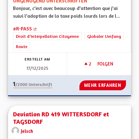
UNGENÜGEND UNTERSCHRIFTEN
Bonjour, c'est avec beaucoup d'attention que j'ai
suivi l'adoption de la taxe poids lourds lors de l...
#R-PASS
(Externer Link)
Droit d'Interpellation Citoyenne
Globaler Umfang
Route
ERSTELLT AM
2
2 FOLLOWER
FOLGEN
17/12/2025
R-PASS TAXE POID
1
/2000
Unterschrift
MEHR ERFAHREN
Deviation RD 419 WITTERSDORF et
TAGSDORF
Jelsch