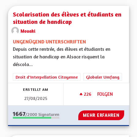
Scolarisation des élèves et étudiants en
situation de handicap
Mouaki
UNGENÜGEND UNTERSCHRIFTEN
Depuis cette rentrée, des élèves et étudiants en
situation de handicap en Alsace risquent la
déscola...
Droit d'Interpellation Citoyenne
Globaler Umfang
ERSTELLT AM
226
226 FOLLOWER
FOLGEN
27/08/2025
SCOLARISATION DES
1667
/2000
Signaturen
MEHR ERFAHREN