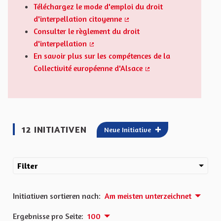
Téléchargez le mode d'emploi du droit
d'interpellation citoyenne
(Externer Link)
Consulter le règlement du droit
d'interpellation
(Externer Link)
En savoir plus sur les compétences de la
Collectivité européenne d'Alsace
(Externer Link)
12 INITIATIVEN
Neue Initiative
Filter
Initiativen sortieren nach:
Am meisten unterzeichnet
Ergebnisse pro Seite:
100