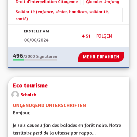
Droit d'Interpellation Citoyenne
Globaler Umfang
Solidarité (enfance, sénior, handicap, solidarité,
santé)
ERSTELLT AM
51
51 FOLLOWER
FOLGEN
06/06/2024
CEA SOLIDAIRE : E
496
/2000
Signaturen
MEHR ERFAHREN
Eco tourisme
Schalck
UNGENÜGEND UNTERSCHRIFTEN
Bonjour,
Je suis devenu fan des balades en forêt noire. Notre
territoire perd de la vitesse par rappo...