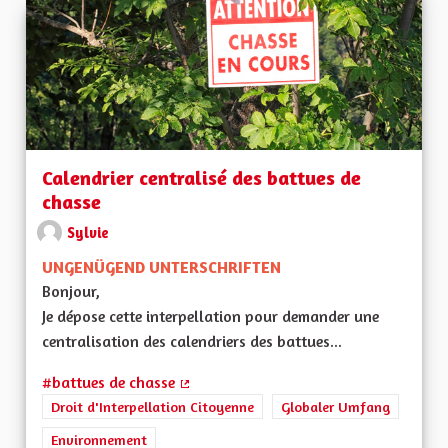
Calendrier centralisé des battues de
chasse
Sylvie
UNGENÜGEND UNTERSCHRIFTEN
Bonjour,
Je dépose cette interpellation pour demander une
centralisation des calendriers des battues...
#battues de chasse
(Externer Link)
Droit d'Interpellation Citoyenne
Globaler Umfang
Environnement