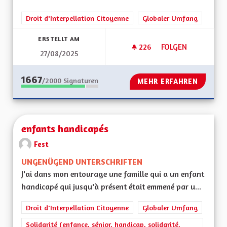
Droit d'Interpellation Citoyenne
Globaler Umfang
ERSTELLT AM
226
226 FOLLOWER
FOLGEN
27/08/2025
SCOLARISATION DES
1667
/2000
Signaturen
MEHR ERFAHREN
enfants handicapés
Fest
UNGENÜGEND UNTERSCHRIFTEN
J'ai dans mon entourage une famille qui a un enfant
handicapé qui jusqu'à présent était emmené par u...
Droit d'Interpellation Citoyenne
Globaler Umfang
Solidarité (enfance, sénior, handicap, solidarité,