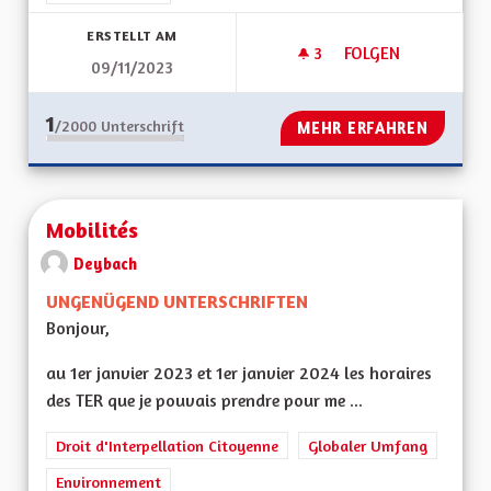
ERSTELLT AM
3
3 FOLLOWER
FOLGEN
09/11/2023
CALENDRIER CENTR
1
/2000
Unterschrift
MEHR ERFAHREN
Mobilités
Deybach
UNGENÜGEND UNTERSCHRIFTEN
Bonjour,
au 1er janvier 2023 et 1er janvier 2024 les horaires
des TER que je pouvais prendre pour me ...
Droit d'Interpellation Citoyenne
Globaler Umfang
Environnement