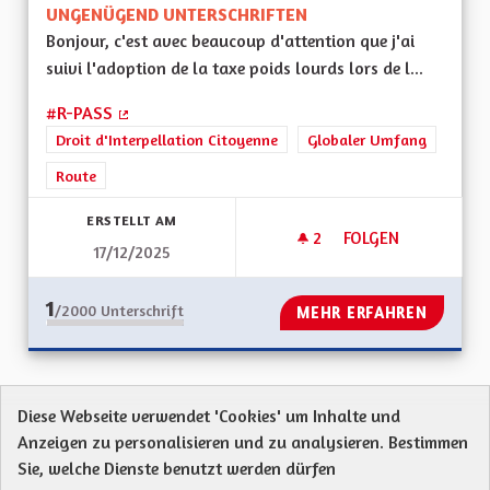
UNGENÜGEND UNTERSCHRIFTEN
Bonjour, c'est avec beaucoup d'attention que j'ai
suivi l'adoption de la taxe poids lourds lors de l...
#R-PASS
(Externer Link)
Droit d'Interpellation Citoyenne
Globaler Umfang
Route
ERSTELLT AM
2
2 FOLLOWER
FOLGEN
17/12/2025
R-PASS TAXE POID
1
/2000
Unterschrift
MEHR ERFAHREN
Diese Webseite verwendet 'Cookies' um Inhalte und
Anzeigen zu personalisieren und zu analysieren. Bestimmen
Protection des Données
Charte de contribution
Sie, welche Dienste benutzt werden dürfen
Mentions légales
Was sind Gremien?