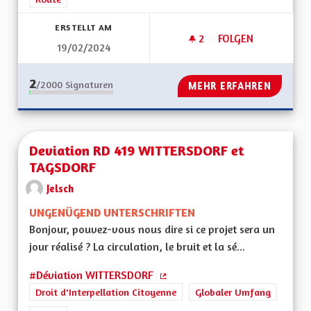
ERSTELLT AM
2
2 FOLLOWER
FOLGEN
19/02/2024
PROJET DE LIAISON
2
/2000
Signaturen
MEHR ERFAHREN
Deviation RD 419 WITTERSDORF et
TAGSDORF
Jelsch
UNGENÜGEND UNTERSCHRIFTEN
Bonjour, pouvez-vous nous dire si ce projet sera un
jour réalisé ? La circulation, le bruit et la sé...
#Déviation WITTERSDORF
(Externer Link)
Droit d'Interpellation Citoyenne
Globaler Umfang