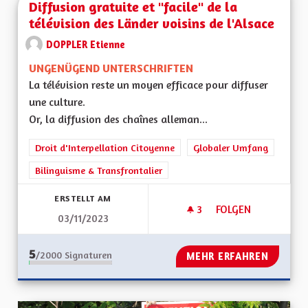
Diffusion gratuite et "facile" de la
télévision des Länder voisins de l'Alsace
DOPPLER Etienne
UNGENÜGEND UNTERSCHRIFTEN
La télévision reste un moyen efficace pour diffuser
une culture.
Or, la diffusion des chaînes alleman...
Droit d'Interpellation Citoyenne
Globaler Umfang
Bilinguisme & Transfrontalier
ERSTELLT AM
3
3 FOLLOWER
FOLGEN
03/11/2023
DIFFUSION GRATUIT
5
/2000
Signaturen
MEHR ERFAHREN