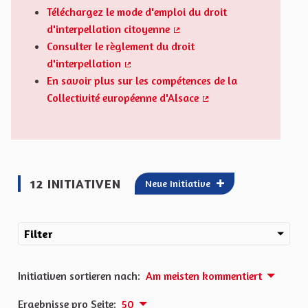
Téléchargez le mode d'emploi du droit
d'interpellation citoyenne
(Externer Link)
Consulter le règlement du droit
d'interpellation
(Externer Link)
En savoir plus sur les compétences de la
Collectivité européenne d'Alsace
(Externer Link)
12 INITIATIVEN
Neue Initiative
Filter
Initiativen sortieren nach:
Am meisten kommentiert
Ergebnisse pro Seite:
50