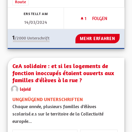
Route
ERSTELLT AM
1
1 FOLLOWER
FOLGEN
14/03/2024
DEVIATION RD 419
1
/2000
Unterschrift
MEHR ERFAHREN
CeA solidaire : et si les logements de
fonction inoccupés étaient ouverts aux
familles d'élèves à la rue ?
lojvid
UNGENÜGEND UNTERSCHRIFTEN
Chaque année, plusieurs familles d’élèves
scolarisé.e.s sur le territoire de la Collectivité
europée...