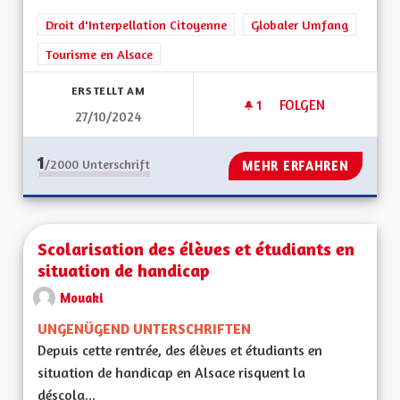
Droit d'Interpellation Citoyenne
Globaler Umfang
Tourisme en Alsace
ERSTELLT AM
1
1 FOLLOWER
FOLGEN
27/10/2024
ECO TOURISME
1
/2000
Unterschrift
MEHR ERFAHREN
Scolarisation des élèves et étudiants en
situation de handicap
Mouaki
UNGENÜGEND UNTERSCHRIFTEN
Depuis cette rentrée, des élèves et étudiants en
situation de handicap en Alsace risquent la
déscola...