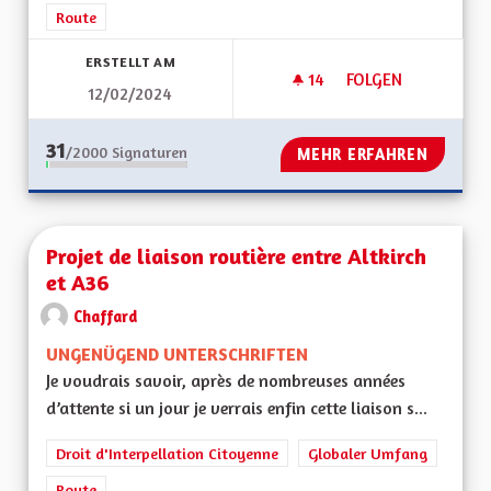
Route
ERSTELLT AM
14
14 FOLLOWER
FOLGEN
12/02/2024
POUR LE PROJET D
31
/2000
Signaturen
MEHR ERFAHREN
Projet de liaison routière entre Altkirch
et A36
Chaffard
UNGENÜGEND UNTERSCHRIFTEN
Je voudrais savoir, après de nombreuses années
d’attente si un jour je verrais enfin cette liaison s...
Droit d'Interpellation Citoyenne
Globaler Umfang
Route