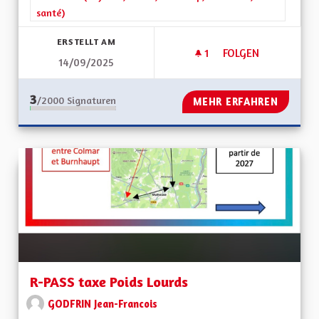
santé)
ERSTELLT AM
1
1 FOLLOWER
FOLGEN
14/09/2025
ENFANTS HANDICA
3
/2000
Signaturen
MEHR ERFAHREN
R-PASS taxe Poids Lourds
GODFRIN Jean-Francois