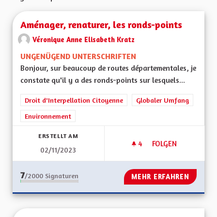
Aménager, renaturer, les ronds-points
Véronique Anne Elisabeth Kratz
UNGENÜGEND UNTERSCHRIFTEN
Bonjour, sur beaucoup de routes départementales, je
constate qu'il y a des ronds-points sur lesquels...
Droit d'Interpellation Citoyenne
Globaler Umfang
Environnement
ERSTELLT AM
4
4 FOLLOWER
FOLGEN
02/11/2023
AMÉNAGER, RENAT
7
/2000
Signaturen
MEHR ERFAHREN