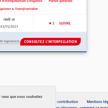
t d'Interpellation Citoyenne
Portée générale
nguisme & Transfrontalier
CRÉÉ LE
3
3 ABONNÉS
SUIVRE
03/11/2023
DIFFUSION GRATUITE ET "FACI
00
signatures
CONSULTEZ L'INTERPELLATION
ur ceux que vous souhaitez
ection des Données
Charte de contribution
Mentions lé
CGU
Droit d’interpellation citoyenne : comment ça mar