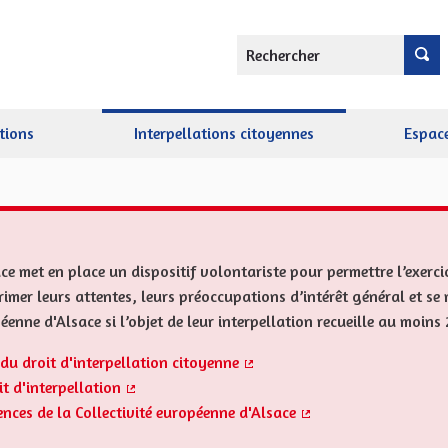
Rechercher
tions
Interpellations citoyennes
Espace
ce met en place un dispositif volontariste pour permettre l’exerci
imer leurs attentes, leurs préoccupations d’intérêt général et se 
péenne d'Alsace si l’objet de leur interpellation recueille au moi
du droit d'interpellation citoyenne
(Lien externe)
t d'interpellation
(Lien externe)
ences de la Collectivité européenne d'Alsace
(Lien externe)