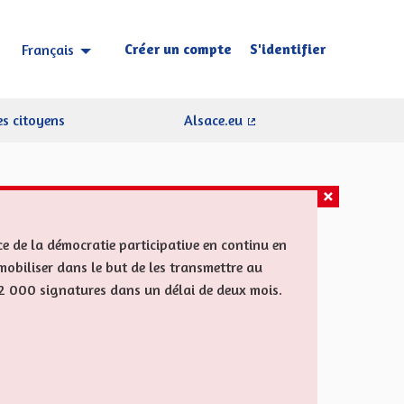
Créer un compte
S'identifier
Français
Choisir la langue
Sprache wählen
s citoyens
Alsace.eu
(Lien externe)
ce de la démocratie participative en continu en
mobiliser dans le but de les transmettre au
ns 2 000 signatures dans un délai de deux mois.