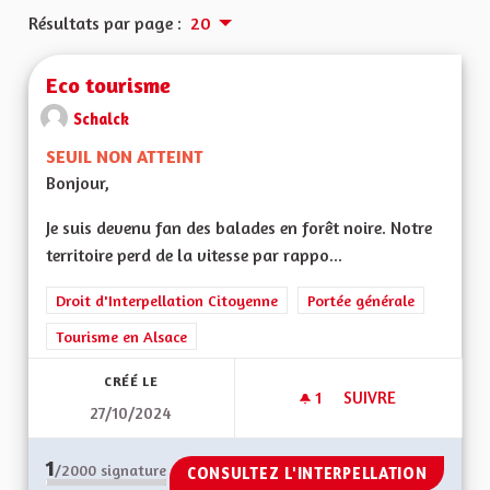
Résultats par page :
20
Eco tourisme
Schalck
SEUIL NON ATTEINT
Bonjour,
Je suis devenu fan des balades en forêt noire. Notre
territoire perd de la vitesse par rappo...
Droit d'Interpellation Citoyenne
Portée générale
Tourisme en Alsace
CRÉÉ LE
1
1 ABONNÉ
SUIVRE
27/10/2024
ECO TOURISME
1
/2000
signature
CONSULTEZ L'INTERPELLATION