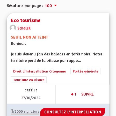
Résultats par page :
100
Eco tourisme
Schalck
SEUIL NON ATTEINT
Bonjour,
Je suis devenu fan des balades en forêt noire. Notre
territoire perd de la vitesse par rappo...
Droit d'Interpellation Citoyenne
Portée générale
Tourisme en Alsace
CRÉÉ LE
1
1 ABONNÉ
SUIVRE
27/10/2024
ECO TOURISME
1
/2000
signature
CONSULTEZ L'INTERPELLATION